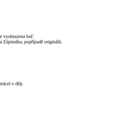
ce vyobrazena loď.
a Zápisníku, popřípadě originálů.
rácel v ději.