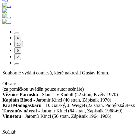
4
15
0
2
Souborné vydání comicsů, které nakreslil Gustav Krum.
Obsah:
(za pomlčkou uváděn pouze autor scénáře)
Věznice Parmská
- Stanislav Rudolf (52 stran, Květy 1970)
Kapitán Blood
- Jaromír Kincl (40 stran, Zápisník 1970)
Král Madagaskaru
- D. Galský, J. Weigel (22 stran, Pionýrská stez
Tarzanův návrat
- Jaromír Kincl (64 stran, Zápisník 1968-69)
Vinnetou
- Jaromír Kincl (56 stran, Zápisník 1964-1966)
Scénář