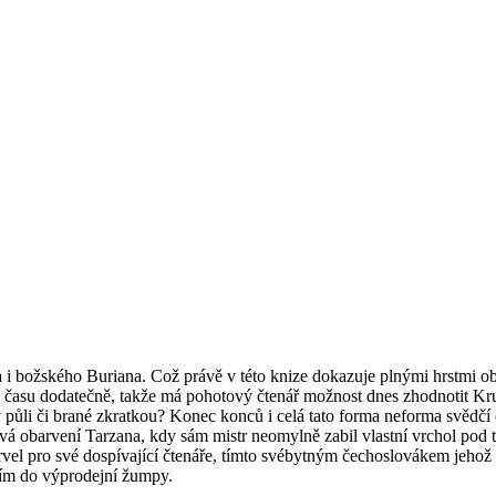
 i božského Buriana. Což právě v této knize dokazuje plnými hrstmi obr
ěhu času dodatečně, takže má pohotový čtenář možnost dnes zhodnotit 
v půli či brané zkratkou? Konec konců i celá tato forma neforma svědč
vá obarvení Tarzana, kdy sám mistr neomylně zabil vlastní vrchol pod
rvel pro své dospívající čtenáře, tímto svébytným čechoslovákem jeho
tím do výprodejní žumpy.