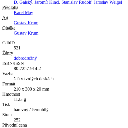
D. Galský
,
Jaromír Kincl
,
Stanislav Rudolf
,
Jaroslav Weigel
Předloha
Karel May
Art
Gustav Krum
Obálka
Gustav Krum
CdbID
521
Žánry
dobrodružný
ISBN/ISSN
80-7257-914-2
Vazba
šitá v tvrdých deskách
Formát
210 x 300 x 20 mm
Hmotnost
1123 g
Tisk
barevný / černobílý
Stran
252
Původní cena