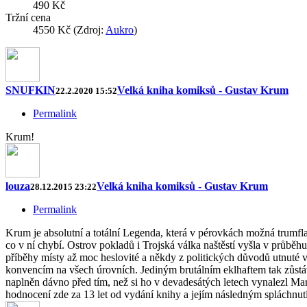
490 Kč
Tržní cena
4550 Kč (Zdroj:
Aukro
)
SNUFKIN
Velká kniha komiksů - Gustav Krum
22.2.2020 15:52
Permalink
Krum!
louza
Velká kniha komiksů - Gustav Krum
28.12.2015 23:22
Permalink
Krum je absolutní a totální Legenda, která v pérovkách možná trumfla
co v ní chybí. Ostrov pokladů i Trojská válka naštěstí vyšla v průb
příběhy místy až moc heslovité a někdy z politických důvodů utnuté 
konvencím na všech úrovních. Jediným brutálním eklhaftem tak zůstá
naplněn dávno před tím, než si ho v devadesátých letech vynalezl Ma
hodnocení zde za 13 let od vydání knihy a jejím následným spláchnu