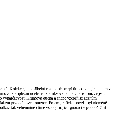
azů. Kolekce jeho příběhů rozhodně netrpí tím co v ní je, ale tím v
Krumovo komplexní ucelené "komiksové" dílo. Co na tom, že jsou
í o vynalézavosti Krumova ducha a snaze vzepřít se zažitým
 tlakem prvoplánové komerce. Pojem grafická novela byl nicméně
ž odkaz tak vehemntně ctíme všeobjímající ignorací v podobě 7mi