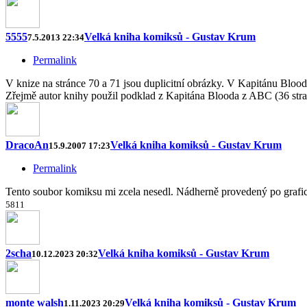
5555
Velká kniha komiksů - Gustav Krum
7.5.2013 22:34
Permalink
V knize na stránce 70 a 71 jsou duplicitní obrázky. V Kapitánu Blood
Zřejmě autor knihy použil podklad z Kapitána Blooda z ABC (36 stran)
DracoAn
Velká kniha komiksů - Gustav Krum
15.9.2007 17:23
Permalink
Tento soubor komiksu mi zcela nesedl. Nádherně provedený po grafické
5
8
1
1
2scha
Velká kniha komiksů - Gustav Krum
10.12.2023 20:32
monte walsh
Velká kniha komiksů - Gustav Krum
1.11.2023 20:29