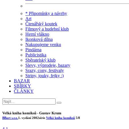
* Připomínky a návrhy
Art
Čtenářský koutek
Filmový a hudební klub
Herní vlákno
Ikonková dílna
Nakupujeme venku
Pindárna
Publicistika
Sběratelský klub
Slevy, výprodeje, bazary
Srazy, cony, festivaly
Stripy, jouky, fejky :)
BAZAR
SBÍRKY
ČLÁNKY
Velká kniha komiksů - Gustav Krum
BBart s.r.o.
1. vydání
2002
série
Velká kniha komiksů
5/8
4.1