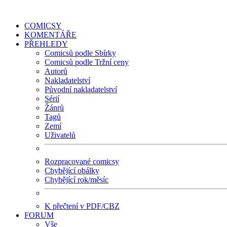
COMICSY
KOMENTÁŘE
PŘEHLEDY
Comicsů podle Sbírky
Comicsů podle Tržní ceny
Autorů
Nakladatelství
Původní nakladatelství
Sérií
Žánrů
Tagů
Zemí
Uživatelů
Rozpracované comicsy
Chybějící obálky
Chybějící rok/měsíc
K přečtení v PDF/CBZ
FORUM
Vše