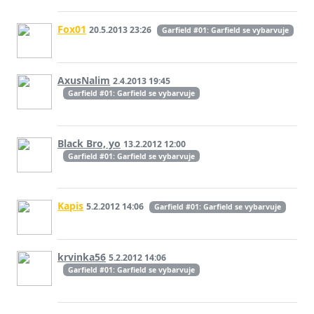
Fox01
20.5.2013 23:26
Garfield #01: Garfield se vybarvuje
AxusNalim
2.4.2013 19:45
Garfield #01: Garfield se vybarvuje
Black Bro, yo
13.2.2012 12:00
Garfield #01: Garfield se vybarvuje
Kapis
5.2.2012 14:06
Garfield #01: Garfield se vybarvuje
krvinka56
5.2.2012 14:06
Garfield #01: Garfield se vybarvuje