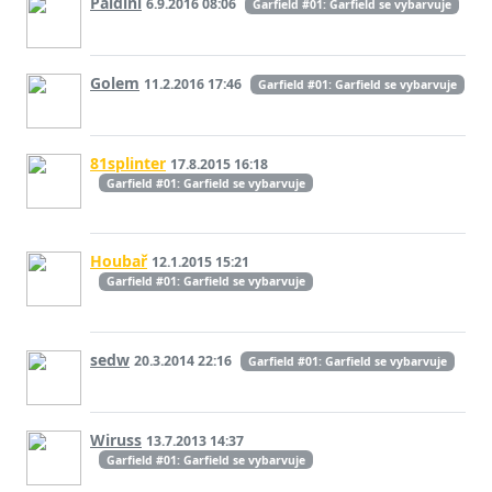
Paldini
6.9.2016 08:06
Garfield #01: Garfield se vybarvuje
Golem
11.2.2016 17:46
Garfield #01: Garfield se vybarvuje
81splinter
17.8.2015 16:18
Garfield #01: Garfield se vybarvuje
Houbař
12.1.2015 15:21
Garfield #01: Garfield se vybarvuje
sedw
20.3.2014 22:16
Garfield #01: Garfield se vybarvuje
Wiruss
13.7.2013 14:37
Garfield #01: Garfield se vybarvuje