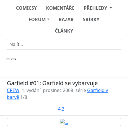
COMICSY
KOMENTÁŘE
PŘEHLEDY
FORUM
BAZAR
SBÍRKY
ČLÁNKY
Garfield #01: Garfield se vybarvuje
CREW
1. vydání
prosinec 2008
série
Garfield v
barvě
1/8
4.2