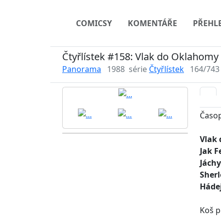
COMICSY
KOMENTÁŘE
PŘEHL
Čtyřlístek #158: Vlak do Oklahomy
Panorama
1988
série
Čtyřlístek
164/743
Časop
Vlak
Jak F
Jáchy
Sherl
Hádej
Koš p