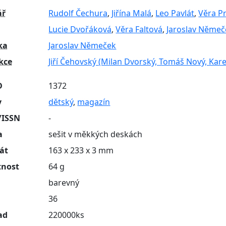
ář
Rudolf Čechura
,
Jiřína Malá
,
Leo Pavlát
,
Věra P
Lucie Dvořáková
,
Věra Faltová
,
Jaroslav Němeč
ka
Jaroslav Němeček
kce
Jiří Čehovský (Milan Dvorský, Tomáš Nový, Karel
D
1372
y
dětský
,
magazín
/ISSN
-
a
sešit v měkkých deskách
át
163 x 233 x 3 mm
nost
64 g
barevný
n
36
ad
220000ks