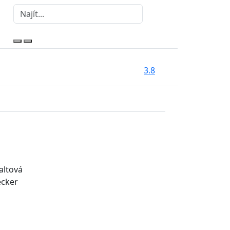
3.8
altová
ecker