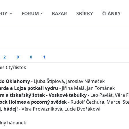
EDY
FORUM
BAZAR
SBÍRKY
ČLÁNKY
2
9
0
1
is Čtyřlístek
 do Oklahomy
- Ljuba Štíplová, Jaroslav Němeček
erda a Lojza potkali vydru
- Jiřina Malá, Jan Tománek
m a tiskařský šotek - Voskové tabulky
- Leo Pavlát, Věra F
ock Holmes a pozorný svědek
- Rudolf Čechura, Marcel St
, hádej!
- Věra Provazníková, Lucie Dvořáková
lný hádanek