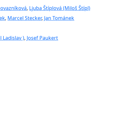
rovazníková
,
Ljuba Štíplová (Miloš Štípl)
ek
,
Marcel Stecker
,
Jan Tománek
 Ladislav )
,
Josef Paukert