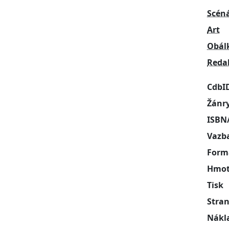
Scén
Art
Obál
Reda
CdbI
Žánr
ISBN
Vazb
Form
Hmot
Tisk
Stra
Nákl