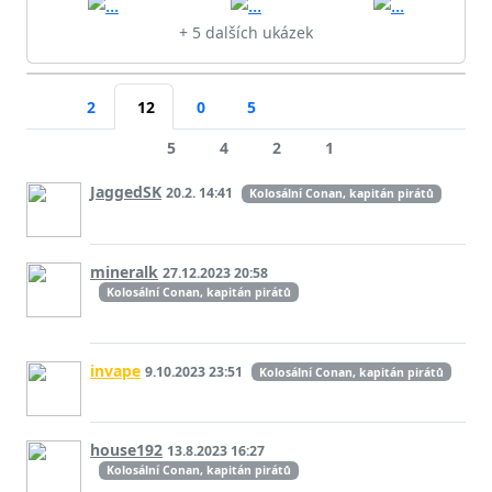
+ 5 dalších ukázek
2
12
0
5
5
4
2
1
JaggedSK
20.2. 14:41
Kolosální Conan, kapitán pirátů
mineralk
27.12.2023 20:58
Kolosální Conan, kapitán pirátů
invape
9.10.2023 23:51
Kolosální Conan, kapitán pirátů
house192
13.8.2023 16:27
Kolosální Conan, kapitán pirátů