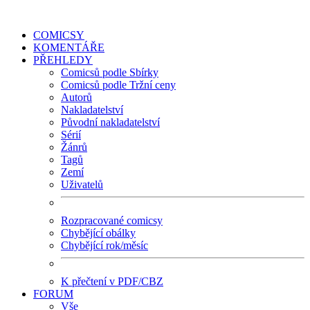
COMICSY
KOMENTÁŘE
PŘEHLEDY
Comicsů podle Sbírky
Comicsů podle Tržní ceny
Autorů
Nakladatelství
Původní nakladatelství
Sérií
Žánrů
Tagů
Zemí
Uživatelů
Rozpracované comicsy
Chybějící obálky
Chybějící rok/měsíc
K přečtení v PDF/CBZ
FORUM
Vše