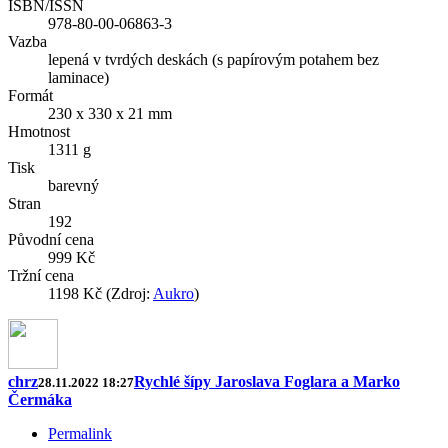
ISBN/ISSN
978-80-00-06863-3
Vazba
lepená v tvrdých deskách (s papírovým potahem bez
laminace)
Formát
230 x 330 x 21 mm
Hmotnost
1311 g
Tisk
barevný
Stran
192
Původní cena
999 Kč
Tržní cena
1198 Kč (Zdroj:
Aukro
)
chrz
Rychlé šípy Jaroslava Foglara a Marko
28.11.2022 18:27
Čermáka
Permalink