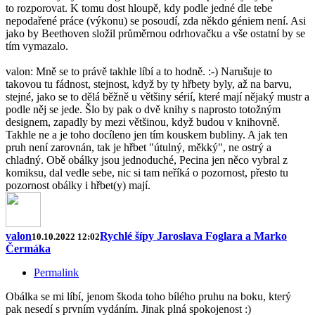
to rozporovat. K tomu dost hloupě, kdy podle jedné dle tebe
nepodařené práce (výkonu) se posoudí, zda někdo géniem není. Asi
jako by Beethoven složil průměrnou odrhovačku a vše ostatní by se
tím vymazalo.
valon: Mně se to právě takhle líbí a to hodně. :-) Narušuje to
takovou tu fádnost, stejnost, když by ty hřbety byly, až na barvu,
stejné, jako se to dělá běžně u většiny sérií, které mají nějaký mustr a
podle něj se jede. Šlo by pak o dvě knihy s naprosto totožným
designem, zapadly by mezi většinou, když budou v knihovně.
Takhle ne a je toho docíleno jen tím kouskem bubliny. A jak ten
pruh není zarovnán, tak je hřbet "útulný, měkký", ne ostrý a
chladný. Obě obálky jsou jednoduché, Pecina jen něco vybral z
komiksu, dal vedle sebe, nic si tam neříká o pozornost, přesto tu
pozornost obálky i hřbet(y) mají.
valon
Rychlé šípy Jaroslava Foglara a Marko
10.10.2022 12:02
Čermáka
Permalink
Obálka se mi líbí, jenom škoda toho bílého pruhu na boku, který
pak nesedí s prvním vydáním. Jinak plná spokojenost :)