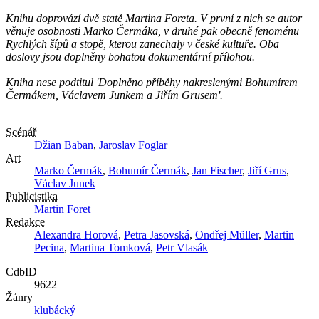
Knihu doprovází dvě statě Martina Foreta. V první z nich se autor
věnuje osobnosti Marko Čermáka, v druhé pak obecně fenoménu
Rychlých šípů a stopě, kterou zanechaly v české kultuře. Oba
doslovy jsou doplněny bohatou dokumentární přílohou.
Kniha nese podtitul
'Doplněno příběhy nakreslenými Bohumírem
Čermákem, Václavem Junkem a Jiřím Grusem'
.
Scénář
Džian Baban
,
Jaroslav Foglar
Art
Marko Čermák
,
Bohumír Čermák
,
Jan Fischer
,
Jiří Grus
,
Václav Junek
Publicistika
Martin Foret
Redakce
Alexandra Horová
,
Petra Jasovská
,
Ondřej Müller
,
Martin
Pecina
,
Martina Tomková
,
Petr Vlasák
CdbID
9622
Žánry
klubácký