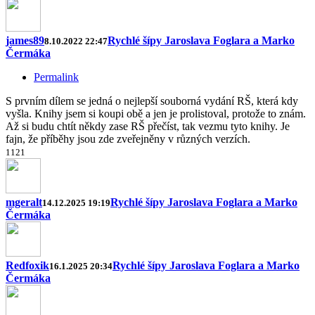
james89
Rychlé šípy Jaroslava Foglara a Marko
8.10.2022 22:47
Čermáka
Permalink
S prvním dílem se jedná o nejlepší souborná vydání RŠ, která kdy
vyšla. Knihy jsem si koupi obě a jen je prolistoval, protože to znám.
Až si budu chtít někdy zase RŠ přečíst, tak vezmu tyto knihy. Je
fajn, že příběhy jsou zde zveřejněny v různých verzích.
11
2
1
mgeralt
Rychlé šípy Jaroslava Foglara a Marko
14.12.2025 19:19
Čermáka
Redfoxik
Rychlé šípy Jaroslava Foglara a Marko
16.1.2025 20:34
Čermáka