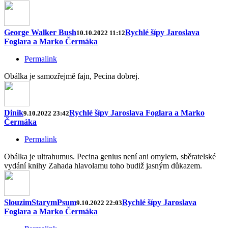
George Walker Bush
Rychlé šípy Jaroslava
10.10.2022 11:12
Foglara a Marko Čermáka
Permalink
Obálka je samozřejmě fajn, Pecina dobrej.
Dinik
Rychlé šípy Jaroslava Foglara a Marko
9.10.2022 23:42
Čermáka
Permalink
Obálka je ultrahumus. Pecina genius není ani omylem, sběratelské
vydání knihy Zahada hlavolamu toho budiž jasným důkazem.
SlouzimStarymPsum
Rychlé šípy Jaroslava
9.10.2022 22:03
Foglara a Marko Čermáka