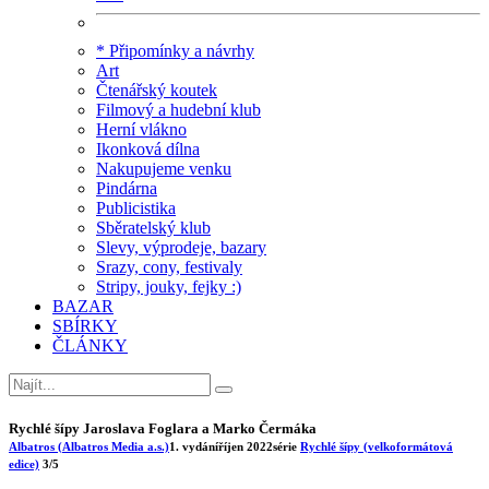
* Připomínky a návrhy
Art
Čtenářský koutek
Filmový a hudební klub
Herní vlákno
Ikonková dílna
Nakupujeme venku
Pindárna
Publicistika
Sběratelský klub
Slevy, výprodeje, bazary
Srazy, cony, festivaly
Stripy, jouky, fejky :)
BAZAR
SBÍRKY
ČLÁNKY
Rychlé šípy Jaroslava Foglara a Marko Čermáka
Albatros (Albatros Media a.s.)
1. vydání
říjen 2022
série
Rychlé šípy (velkoformátová
edice)
3/5