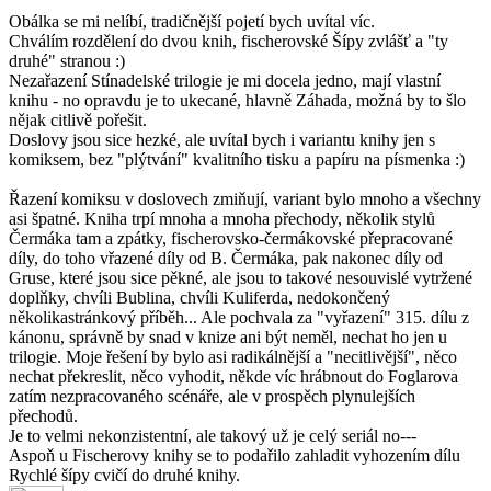
Obálka se mi nelíbí, tradičnější pojetí bych uvítal víc.
Chválím rozdělení do dvou knih, fischerovské Šípy zvlášť a "ty
druhé" stranou :)
Nezařazení Stínadelské trilogie je mi docela jedno, mají vlastní
knihu - no opravdu je to ukecané, hlavně Záhada, možná by to šlo
nějak citlivě pořešit.
Doslovy jsou sice hezké, ale uvítal bych i variantu knihy jen s
komiksem, bez "plýtvání" kvalitního tisku a papíru na písmenka :)
Řazení komiksu v doslovech zmiňují, variant bylo mnoho a všechny
asi špatné. Kniha trpí mnoha a mnoha přechody, několik stylů
Čermáka tam a zpátky, fischerovsko-čermákovské přepracované
díly, do toho vřazené díly od B. Čermáka, pak nakonec díly od
Gruse, které jsou sice pěkné, ale jsou to takové nesouvislé vytržené
doplňky, chvíli Bublina, chvíli Kuliferda, nedokončený
několikastránkový příběh... Ale pochvala za "vyřazení" 315. dílu z
kánonu, správně by snad v knize ani být neměl, nechat ho jen u
trilogie. Moje řešení by bylo asi radikálnější a "necitlivější", něco
nechat překreslit, něco vyhodit, někde víc hrábnout do Foglarova
zatím nezpracovaného scénáře, ale v prospěch plynulejších
přechodů.
Je to velmi nekonzistentní, ale takový už je celý seriál no---
Aspoň u Fischerovy knihy se to podařilo zahladit vyhozením dílu
Rychlé šípy cvičí do druhé knihy.