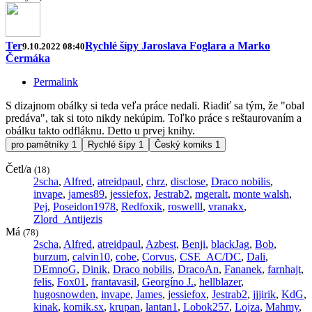
Ter
Rychlé šípy Jaroslava Foglara a Marko
9.10.2022 08:40
Čermáka
Permalink
S dizajnom obálky si teda veľa práce nedali. Riadiť sa tým, že "obal
predáva", tak si toto nikdy nekúpim. Toľko práce s reštaurovaním a
obálku takto odfláknu. Detto u prvej knihy.
pro pamětníky
1
Rychlé šípy
1
Český komiks
1
Četl/a
(18)
2scha
,
Alfred
,
atreidpaul
,
chrz
,
disclose
,
Draco nobilis
,
invape
,
james89
,
jessiefox
,
Jestrab2
,
mgeralt
,
monte walsh
,
Pej
,
Poseidon1978
,
Redfoxik
,
roswelll
,
vranakx
,
Zlord_Antijezis
Má
(78)
2scha
,
Alfred
,
atreidpaul
,
Azbest
,
Benji
,
blackJag
,
Bob
,
burzum
,
calvin10
,
cobe
,
Corvus
,
CSE_AC/DC
,
Dali
,
DEmnoG
,
Dinik
,
Draco nobilis
,
DracoAn
,
Fananek
,
farnhajt
,
felis
,
Fox01
,
frantavasil
,
Georgíno J.
,
hellblazer
,
hugosnowden
,
invape
,
James
,
jessiefox
,
Jestrab2
,
jjjirik
,
KdG
,
kinak
,
komik.sx
,
krupan
,
lantan1
,
Lobok257
,
Lojza
,
Mahmy
,