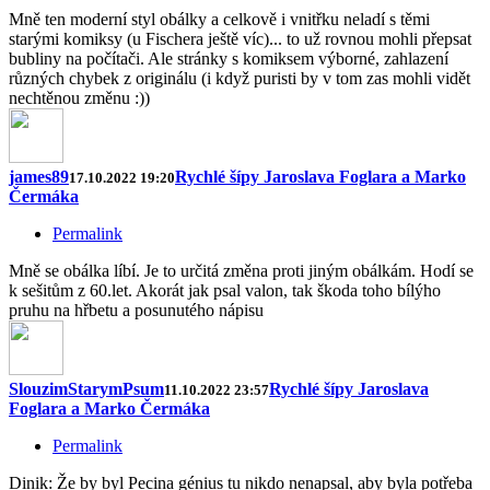
Mně ten moderní styl obálky a celkově i vnitřku neladí s těmi
starými komiksy (u Fischera ještě víc)... to už rovnou mohli přepsat
bubliny na počítači. Ale stránky s komiksem výborné, zahlazení
různých chybek z originálu (i když puristi by v tom zas mohli vidět
nechtěnou změnu :))
james89
Rychlé šípy Jaroslava Foglara a Marko
17.10.2022 19:20
Čermáka
Permalink
Mně se obálka líbí. Je to určitá změna proti jiným obálkám. Hodí se
k sešitům z 60.let. Akorát jak psal valon, tak škoda toho bílýho
pruhu na hřbetu a posunutého nápisu
SlouzimStarymPsum
Rychlé šípy Jaroslava
11.10.2022 23:57
Foglara a Marko Čermáka
Permalink
Dinik: Že by byl Pecina génius tu nikdo nenapsal, aby byla potřeba