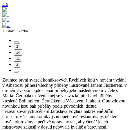
4.6
+ 1 další ukázka
2
14
11
3
Zatímco první svazek komiksových Rychlých šípů v novém vydání
v Albatrosu přinesl všechny příběhy ilustrované Janem Fischerem, v
druhém svazku najde čtenář příběhy jeho následovníků v čele s
Marko Čermákem. Vedle něj se ve svazku představí příběhy
kreslené Bohumírem Čermákem a Václavem Junkem. Opravdovou
novinkou jsou pak příběhy podle původních, dosud
nezrealizovaných scénářů Jaroslava Foglara nakreslené Jiřím
Grusem. Všechny komiky jsou opět nově restaurovány, některé
nově kolorovány a pečlivě upraveny tak, aby čtenář jejich
mistrovství zakusil v dosud nebývalé kvalitě a barevnosti.