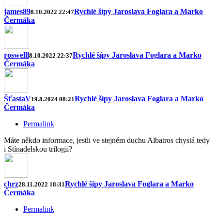
james89
Rychlé šípy Jaroslava Foglara a Marko
8.10.2022 22:47
Čermáka
roswelll
Rychlé šípy Jaroslava Foglara a Marko
8.10.2022 22:37
Čermáka
ŠťastaV
Rychlé šípy Jaroslava Foglara a Marko
19.8.2024 08:21
Čermáka
Permalink
Máte někdo informace, jestli ve stejném duchu Albatros chystá tedy
i Stínadelskou trilogii?
chrz
Rychlé šípy Jaroslava Foglara a Marko
28.11.2022 18:31
Čermáka
Permalink