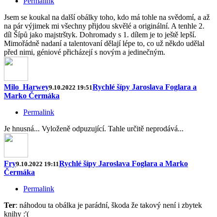
Permalink
Jsem se koukal na další obálky toho, kdo má tohle na svědomí, a až
na pár výjimek mi všechny přijdou skvělé a originální. A tenhle 2.
díl Šípů jako majstrštyk. Dohromady s 1. dílem je to ještě lepší.
Mimořádně nadaní a talentovaní dělají lépe to, co už někdo udělal
před nimi, géniové přicházejí s novým a jedinečným.
Milo_Harwey
Rychlé šípy Jaroslava Foglara a
9.10.2022 19:51
Marko Čermáka
Permalink
Je hnusná... Vyloženě odpuzující. Tahle určitě neprodává...
Fry
Rychlé šípy Jaroslava Foglara a Marko
9.10.2022 19:11
Čermáka
Permalink
Ter
: náhodou ta obálka je parádní, škoda že takový není i zbytek
knihy :'(