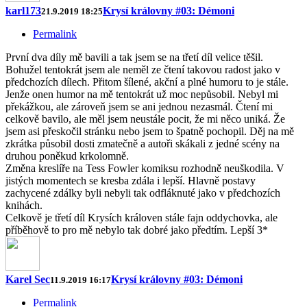
karl173
Krysí královny #03: Démoni
21.9.2019 18:25
Permalink
První dva díly mě bavili a tak jsem se na třetí díl velice těšil.
Bohužel tentokrát jsem ale neměl ze čtení takovou radost jako v
předchozích dílech. Přitom šílené, akční a plné humoru to je stále.
Jenže onen humor na mě tentokrát už moc nepůsobil. Nebyl mi
překážkou, ale zároveň jsem se ani jednou nezasmál. Čtení mi
celkově bavilo, ale měl jsem neustále pocit, že mi něco uniká. Že
jsem asi přeskočil stránku nebo jsem to špatně pochopil. Děj na mě
zkrátka působil dosti zmatečně a autoři skákali z jedné scény na
druhou poněkud krkolomně.
Změna kreslíře na Tess Fowler komiksu rozhodně neuškodila. V
jistých momentech se kresba zdála i lepší. Hlavně postavy
zachycené zdálky byli nebyli tak odfláknuté jako v předchozích
knihách.
Celkově je třetí díl Krysích královen stále fajn oddychovka, ale
příběhově to pro mě nebylo tak dobré jako předtím. Lepší 3*
Karel Sec
Krysí královny #03: Démoni
11.9.2019 16:17
Permalink