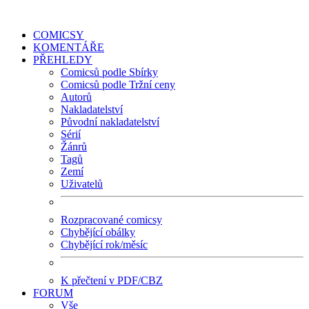
COMICSY
KOMENTÁŘE
PŘEHLEDY
Comicsů podle Sbírky
Comicsů podle Tržní ceny
Autorů
Nakladatelství
Původní nakladatelství
Sérií
Žánrů
Tagů
Zemí
Uživatelů
Rozpracované comicsy
Chybějící obálky
Chybějící rok/měsíc
K přečtení v PDF/CBZ
FORUM
Vše