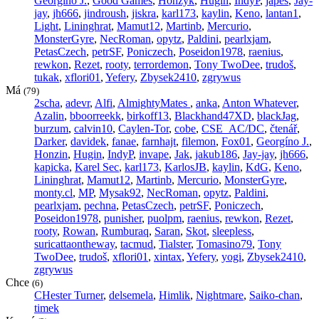
Georgíno J.
,
Good Games
,
Honzyk
,
Hugin
,
IndyP
,
japes
,
Jay-
jay
,
jh666
,
jindroush
,
jiskra
,
karl173
,
kaylin
,
Keno
,
lantan1
,
Light
,
Lininghrat
,
Mamut12
,
Martinb
,
Mercurio
,
MonsterGyre
,
NecRoman
,
opytz
,
Paldini
,
pearlxjam
,
PetasCzech
,
petrSF
,
Poniczech
,
Poseidon1978
,
raenius
,
rewkon
,
Rezet
,
rooty
,
terrordemon
,
Tony TwoDee
,
trudoš
,
tukak
,
xflori01
,
Yefery
,
Zbysek2410
,
zgrywus
Má
(79)
2scha
,
adevr
,
Alfi
,
AlmightyMates
,
anka
,
Anton Whatever
,
Azalin
,
bboorreekk
,
birkoff13
,
Blackhand47XD
,
blackJag
,
burzum
,
calvin10
,
Caylen-Tor
,
cobe
,
CSE_AC/DC
,
čtenář
,
Darker
,
davidek
,
fanae
,
farnhajt
,
filemon
,
Fox01
,
Georgíno J.
,
Honzin
,
Hugin
,
IndyP
,
invape
,
Jak
,
jakub186
,
Jay-jay
,
jh666
,
kapicka
,
Karel Sec
,
karl173
,
KarlosJB
,
kaylin
,
KdG
,
Keno
,
Lininghrat
,
Mamut12
,
Martinb
,
Mercurio
,
MonsterGyre
,
monty.cl
,
MP
,
Mysak92
,
NecRoman
,
opytz
,
Paldini
,
pearlxjam
,
pechna
,
PetasCzech
,
petrSF
,
Poniczech
,
Poseidon1978
,
punisher
,
puolpm
,
raenius
,
rewkon
,
Rezet
,
rooty
,
Rowan
,
Rumburaq
,
Saran
,
Skot
,
sleepless
,
suricattaontheway
,
tacmud
,
Tialster
,
Tomasino79
,
Tony
TwoDee
,
trudoš
,
xflori01
,
xintax
,
Yefery
,
yogi
,
Zbysek2410
,
zgrywus
Chce
(6)
CHester Turner
,
delsemela
,
Himlik
,
Nightmare
,
Saiko-chan
,
timek