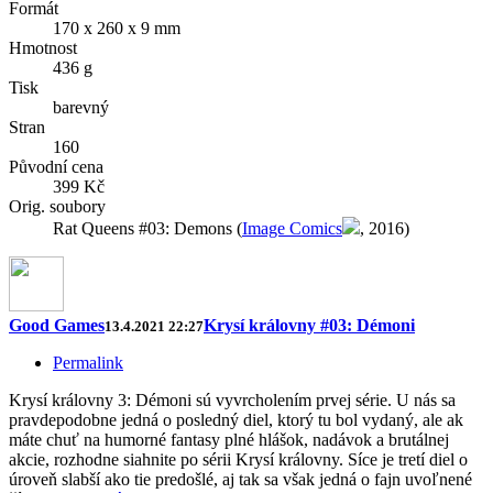
Formát
170 x 260 x 9 mm
Hmotnost
436 g
Tisk
barevný
Stran
160
Původní cena
399 Kč
Orig. soubory
Rat Queens #03: Demons (
Image Comics
, 2016)
Good Games
Krysí královny #03: Démoni
13.4.2021 22:27
Permalink
Krysí královny 3: Démoni sú vyvrcholením prvej série. U nás sa
pravdepodobne jedná o posledný diel, ktorý tu bol vydaný, ale ak
máte chuť na humorné fantasy plné hlášok, nadávok a brutálnej
akcie, rozhodne siahnite po sérii Krysí královny. Síce je tretí diel o
úroveň slabší ako tie predošlé, aj tak sa však jedná o fajn uvoľnené