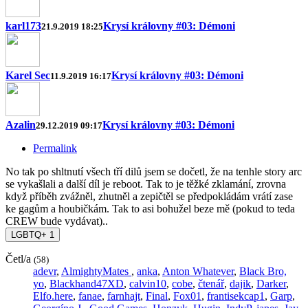
karl173
Krysí královny #03: Démoni
21.9.2019 18:25
Karel Sec
Krysí královny #03: Démoni
11.9.2019 16:17
Azalin
Krysí královny #03: Démoni
29.12.2019 09:17
Permalink
No tak po shltnutí všech tří dilů jsem se dočetl, že na tenhle story arc
se vykašlali a další díl je reboot. Tak to je těžké zklamání, zrovna
když příběh zvážněl, zhutněl a zepičtěl se předpokládám vrátí zase
ke gagům a houbičkám. Tak to asi bohužel beze mě (pokud to teda
CREW bude vydávat)..
LGBTQ+
1
Četl/a
(58)
adevr
,
AlmightyMates
,
anka
,
Anton Whatever
,
Black Bro,
yo
,
Blackhand47XD
,
calvin10
,
cobe
,
čtenář
,
dajik
,
Darker
,
Elfo.here
,
fanae
,
farnhajt
,
Final
,
Fox01
,
frantisekcap1
,
Garp
,