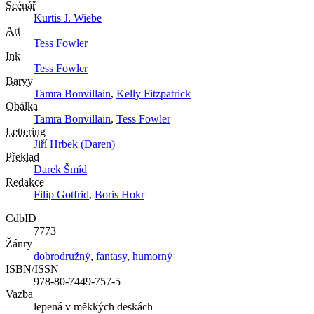
Scénář
Kurtis J. Wiebe
Art
Tess Fowler
Ink
Tess Fowler
Barvy
Tamra Bonvillain
,
Kelly Fitzpatrick
Obálka
Tamra Bonvillain
,
Tess Fowler
Lettering
Jiří Hrbek (Daren)
Překlad
Darek Šmíd
Redakce
Filip Gotfrid
,
Boris Hokr
CdbID
7773
Žánry
dobrodružný
,
fantasy
,
humorný
ISBN/ISSN
978-80-7449-757-5
Vazba
lepená v měkkých deskách