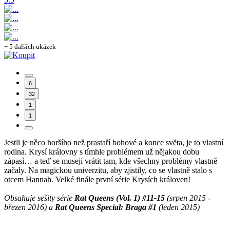
+ 5 dalších ukázek
6
32
1
1
Jestli je něco horšího než prastaří bohové a konce světa, je to vlastní
rodina. Krysí královny s tímhle problémem už nějakou dobu
zápasí… a teď se musejí vrátit tam, kde všechny problémy vlastně
začaly. Na magickou univerzitu, aby zjistily, co se vlastně stalo s
otcem Hannah. Velké finále první série Krysích královen!
Obsahuje sešity série
Rat Queens (Vol. 1) #11-15
(srpen 2015 -
březen 2016) a
Rat Queens Special: Braga #1
(leden 2015)