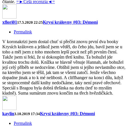
čítanie.
=►Celá recenzia◄=
xflori01
Krysí královny #03: Démoni
17.5.2020 22:25
Permalink
V koronakrizi jsem dostal chuť si přečíst znovu první dva booky
Krysích královen a jelikož jsem věděl, do čeho jdu, bavil jsem se u
toho a měl jsem z toho mnohem lepší pocit než při prvním čtení.
Takže jsem si řekl, že si dokoupím třetí knihu. Ta bohužel jde
kvalitou trochu dolů. Knížka se hlavně věnuje Hannah, ale bohužel
její celý příběh se nedozvíme. Oblíbil jsem si jejího nevlastního otce,
na kterého jsem se těšil, jak tam se všemi zatočí. Jenže všechno
dopadne jinak a to k mé nelibosti. A cliffhanger na konci dílu, když
se stoprocentně další knihy nedočkáme, taky není pravé ořechové.
Speciál s Bragou byla dobrá třešinka na dortu (teď to myslím
kladně). Suma sumárum znovu končím na třech hvězdičkách.
kaylin
Krysí královny #03: Démoni
3.10.2019 17:34
Permalink