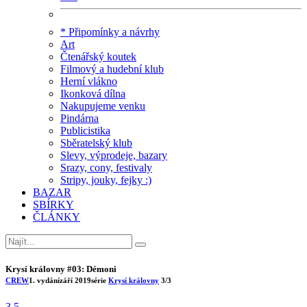
* Připomínky a návrhy
Art
Čtenářský koutek
Filmový a hudební klub
Herní vlákno
Ikonková dílna
Nakupujeme venku
Pindárna
Publicistika
Sběratelský klub
Slevy, výprodeje, bazary
Srazy, cony, festivaly
Stripy, jouky, fejky :)
BAZAR
SBÍRKY
ČLÁNKY
Krysí královny #03: Démoni
CREW
1. vydání
září 2019
série
Krysí královny
3/3
3.5