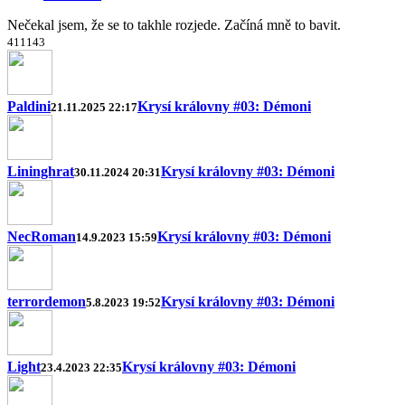
Nečekal jsem, že se to takhle rozjede. Začíná mně to bavit.
4
11
14
3
Paldini
Krysí královny #03: Démoni
21.11.2025 22:17
Lininghrat
Krysí královny #03: Démoni
30.11.2024 20:31
NecRoman
Krysí královny #03: Démoni
14.9.2023 15:59
terrordemon
Krysí královny #03: Démoni
5.8.2023 19:52
Light
Krysí královny #03: Démoni
23.4.2023 22:35