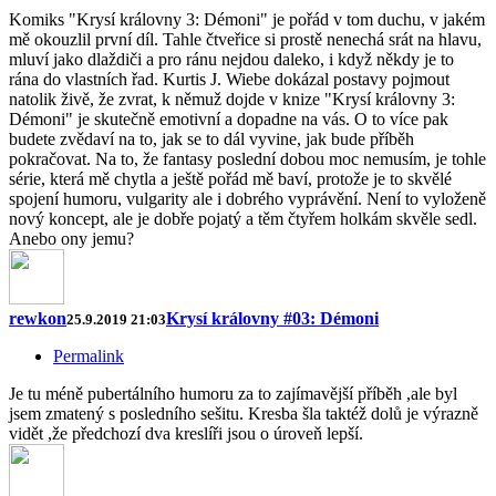
Komiks "Krysí královny 3: Démoni" je pořád v tom duchu, v jakém
mě okouzlil první díl. Tahle čtveřice si prostě nenechá srát na hlavu,
mluví jako dlaždiči a pro ránu nejdou daleko, i když někdy je to
rána do vlastních řad. Kurtis J. Wiebe dokázal postavy pojmout
natolik živě, že zvrat, k němuž dojde v knize "Krysí královny 3:
Démoni" je skutečně emotivní a dopadne na vás. O to více pak
budete zvědaví na to, jak se to dál vyvine, jak bude příběh
pokračovat. Na to, že fantasy poslední dobou moc nemusím, je tohle
série, která mě chytla a ještě pořád mě baví, protože je to skvělé
spojení humoru, vulgarity ale i dobrého vyprávění. Není to vyloženě
nový koncept, ale je dobře pojatý a těm čtyřem holkám skvěle sedl.
Anebo ony jemu?
rewkon
Krysí královny #03: Démoni
25.9.2019 21:03
Permalink
Je tu méně pubertálního humoru za to zajímavější příběh ,ale byl
jsem zmatený s posledního sešitu. Kresba šla taktéž dolů je výrazně
vidět ,že předchozí dva kreslíři jsou o úroveň lepší.