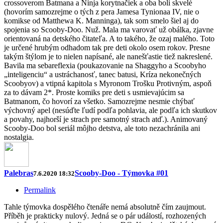
crossoverom Batmana a Ninja korytnačiek a oba boli skvelé
(hovorím samozrejme o tých z pera Jamesa Tynionaa IV, nie o
komikse od Matthewa K. Manninga), tak som smelo šiel aj do
spojenia so Scooby-Doo. Nuž. Mala ma varovať už obálka, zjavne
orientovaná na detského čitateľa. A to takého, že ozaj malého. Toto
je určené hrubým odhadom tak pre deti okolo osem rokov. Presne
takým štýlom je to nielen napísané, ale nanešťastie tiež nakreslené.
Bavila ma sebareflexia (poukazovanie na Shaggyho a Scoobyho
„inteligenciu“ a ustráchanosť, tanec batusi, Kríza nekonečných
Scoobyov) a vtipná kapitola s Myronom Trošku Protivným, aspoň
za to dávam 2*. Proste komiks pre deti s usmievajúcim sa
Batmanom, čo hovorí za všetko. Samozrejme nesmie chýbať
výchovný apel (nesúďte ľudí podľa pohlavia, ale podľa ich skutkov
a povahy, najhorší je strach pre samotný strach atď.). Animovaný
Scooby-Doo bol seriál môjho detstva, ale toto nezachránila ani
nostalgia.
Palebras
Scooby-Doo - Týmovka #01
7.6.2020 18:32
Permalink
Tahle týmovka dospělého čtenáře nemá absolutně čím zaujmout.
Příběh je prakticky nulový. Jedná se o pár událostí, rozhozených