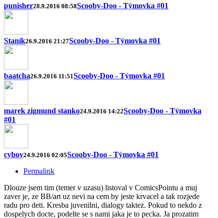
punisher
Scooby-Doo - Týmovka #01
28.9.2016 08:58
Staník
Scooby-Doo - Týmovka #01
26.9.2016 21:27
baatcha
Scooby-Doo - Týmovka #01
26.9.2016 11:51
marek zigmund stanko
Scooby-Doo - Týmovka
24.9.2016 14:22
#01
cyboy
Scooby-Doo - Týmovka #01
24.9.2016 02:05
Permalink
Dlouze jsem tim (temer v uzasu) listoval v ComicsPointu a muj
zaver je, ze BB/art uz nevi na cem by jeste krvacel a tak rozjede
radu pro deti. Kresba juvenilni, dialogy taktez. Pokud to nekdo z
dospelych docte, podelte se s nami jaka je to pecka. Ja prozatim