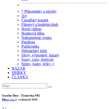
* Připomínky a návrhy
Art
Čtenářský koutek
Filmový a hudební klub
Herní vlákno
Ikonková dílna
Nakupujeme venku
Pindárna
Publicistika
Sběratelský klub
Slevy, výprodeje, bazary
Srazy, cony, festivaly
Stripy, jouky, fejky :)
BAZAR
SBÍRKY
ČLÁNKY
Scooby-Doo - Týmovka #01
BBart s.r.o.
1. vydání
září 2016
3.1