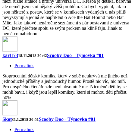
mezi různé situace a hrdiny univerza DC. Kresba je dětská, barevná
ale neměl jsem s ní nějaký větší problém. Co bych vypíchl, tak to
jsou některé z postav, které se v komiksech vydaných u nás příliš
nevyskytují a jedná se napřiklad o Ace the Bat-Hound nebo Bat-
Mite. Jako takové nenáročné seznámení s pár postavami z universa
DC, které přečtete spolu se svým prckem na klíně fajn. Jinak to
nemá co nabídnout.
karl173
Scooby-Doo - Týmovka #01
18.11.2018 20:42
Permalink
Stoprocentní dětský komiks, který v sobě neukrývá nic jiného než
jednoduché příběhy a jednoduchý humor. Prostě nic víc, nic míň.
Pro dospělého čtenáře zde není absolutně nic. Nicméně děti by se
mohli bavit, i když jsou lepší komiksy, které si mohou děti přečíst.
50%
Skot
Scooby-Doo - Týmovka #01
31.1.2018 20:51
Permalink