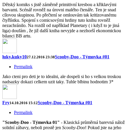
Dětský komiks s jistě záměrně primitivní kresbou a křiklavými
barvami. Scénář rovněž na úrovni malého čtenáře. Ten je snad
cílovou skupinou. Po přečtení se omlouvám tak kritizovanému
čtyřlístku. Spojení s comicsovými hrdiny tuto knihu rovněž
nezachránilo. Na rozdíl od například Planetary ( i když to je jiná
liga) doufám , že již další kniha nevyjde a nezhorší ekonomickou
bilanci BB artu.
luky.kuky10
Scooby-Doo - Týmovka #01
27.12.2016 23:38
Permalink
Jako cteni pro deti je to idealni, ale dospeli si ho s velkou troskou
nadsazky dokazi celkem uzit taky. Tuhle blbinu hodnotim 3*
Fry
Scooby-Doo - Týmovka #01
14.10.2016 15:12
Permalink
"Scooby-Doo - Týmovka 01"
- Klasická průměrná barevná nálož
solidní zábavy, neboli prostě jen
Scooby-Doo
! Pokud jste na jeho