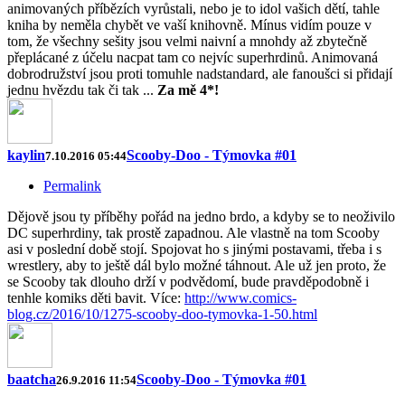
animovaných příbězích vyrůstali, nebo je to idol vašich dětí, tahle
kniha by neměla chybět ve vaší knihovně. Mínus vidím pouze v
tom, že všechny sešity jsou velmi naivní a mnohdy až zbytečně
přeplácané z účelu nacpat tam co nejvíc superhrdinů. Animovaná
dobrodružství jsou proti tomuhle nadstandard, ale fanoušci si přidají
jednu hvězdu tak či tak ...
Za mě 4*!
kaylin
Scooby-Doo - Týmovka #01
7.10.2016 05:44
Permalink
Dějově jsou ty příběhy pořád na jedno brdo, a kdyby se to neoživilo
DC superhrdiny, tak prostě zapadnou. Ale vlastně na tom Scooby
asi v poslední době stojí. Spojovat ho s jinými postavami, třeba i s
wrestlery, aby to ještě dál bylo možné táhnout. Ale už jen proto, že
se Scooby tak dlouho drží v podvědomí, bude pravděpodobně i
tenhle komiks děti bavit. Více:
http://www.comics-
blog.cz/2016/10/1275-scooby-doo-tymovka-1-50.html
baatcha
Scooby-Doo - Týmovka #01
26.9.2016 11:54