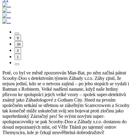
9
34
2
1
Poté, co byl ve městě zpozorován Man-Bat, po něm začíná pátrat
Scooby-Doo s detektivním týmem Záhady s.r.o. Záhy zjistí, že
nejsou jediní, kdo se o netvora zajímá – po jeho stopách se vydali i
Batman s Robinem. Velké nadšení nastane, když naše hrdiny
přizvou ke spolupráci jejich velké vzory – spolek super-detektivů
známý jako Záhadologové z Gotham City. Hned na prvním
společném setkání se střetnou se zákeřným Scarecrowem a Scooby
tak konečně může uskutečnit svůj sen bojovat proti zločinu jako
superhrdinský Zázračný pes! Se svými novými super-
spolupracovníky se pak Scooby-Doo a Záhady s.r.o. dostanou do
dosud nepoznaných míst, od Věže Titánů po tajemný ostrov
Themyscira, kde je čekají neuvěřitelná dobrodružství!