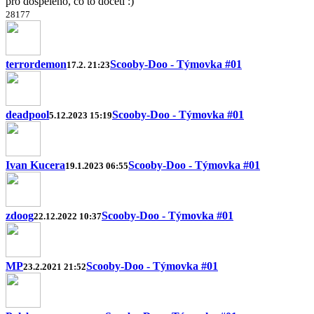
pro dospělého, co to dočetl :)
2
8
17
7
terrordemon
Scooby-Doo - Týmovka #01
17.2. 21:23
deadpool
Scooby-Doo - Týmovka #01
5.12.2023 15:19
Ivan Kucera
Scooby-Doo - Týmovka #01
19.1.2023 06:55
zdoog
Scooby-Doo - Týmovka #01
22.12.2022 10:37
MP
Scooby-Doo - Týmovka #01
23.2.2021 21:52