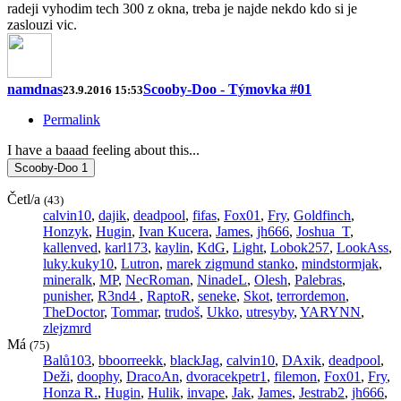
radeji vyhodim tech 300 z okna, treba je najde nekdo kdo si je
zaslouzi vic.
namdnas
Scooby-Doo - Týmovka #01
23.9.2016 15:53
Permalink
I have a baaad feeling about this...
Scooby-Doo
1
Četl/a
(43)
calvin10
,
dajik
,
deadpool
,
fifas
,
Fox01
,
Fry
,
Goldfinch
,
Honzyk
,
Hugin
,
Ivan Kucera
,
James
,
jh666
,
Joshua_T
,
kallenved
,
karl173
,
kaylin
,
KdG
,
Light
,
Lobok257
,
LookAss
,
luky.kuky10
,
Lutron
,
marek zigmund stanko
,
mindstormjak
,
mineralk
,
MP
,
NecRoman
,
NinadeL
,
Olesh
,
Palebras
,
punisher
,
R3nd4
,
RaptoR
,
seneke
,
Skot
,
terrordemon
,
TheDoctor
,
Tommar
,
trudoš
,
Ukko
,
utresyby
,
YARYNN
,
zlejzmrd
Má
(75)
Balů103
,
bboorreekk
,
blackJag
,
calvin10
,
DAxik
,
deadpool
,
Deži
,
doophy
,
DracoAn
,
dvoracekpetr1
,
filemon
,
Fox01
,
Fry
,
Honza R.
,
Hugin
,
Hulik
,
invape
,
Jak
,
James
,
Jestrab2
,
jh666
,