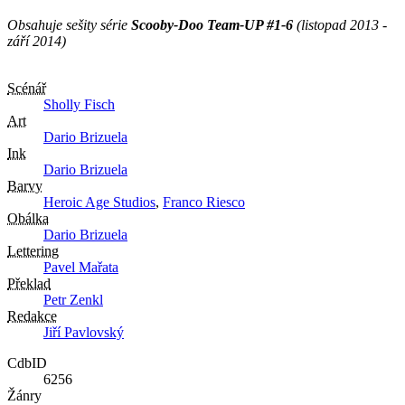
Obsahuje sešity série
Scooby-Doo Team-UP #1-6
(listopad 2013 -
září 2014)
Scénář
Sholly Fisch
Art
Dario Brizuela
Ink
Dario Brizuela
Barvy
Heroic Age Studios
,
Franco Riesco
Obálka
Dario Brizuela
Lettering
Pavel Mařata
Překlad
Petr Zenkl
Redakce
Jiří Pavlovský
CdbID
6256
Žánry