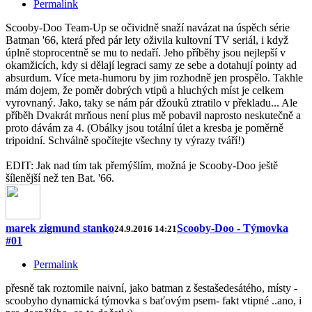
Permalink
Scooby-Doo Team-Up se očividně snaží navázat na úspěch série
Batman '66, která před pár lety oživila kultovní TV seriál, i když
úplně stoprocentně se mu to nedaří. Jeho příběhy jsou nejlepší v
okamžicích, kdy si dělají legraci samy ze sebe a dotahují pointy ad
absurdum. Více meta-humoru by jim rozhodně jen prospělo. Takhle
mám dojem, že poměr dobrých vtipů a hluchých míst je celkem
vyrovnaný. Jako, taky se nám pár džouků ztratilo v překladu... Ale
příběh Dvakrát mrňous není plus mě pobavil naprosto neskutečně a
proto dávám za 4. (Obálky jsou totální úlet a kresba je poměrně
tripoidní. Schválně spočítejte všechny ty výrazy tváří!)
EDIT: Jak nad tím tak přemýšlím, možná je Scooby-Doo ještě
šílenější než ten Bat. '66.
marek zigmund stanko
Scooby-Doo - Týmovka
24.9.2016 14:21
#01
Permalink
přesně tak roztomile naivní, jako batman z šestašedesátého, místy -
scoobyho dynamická týmovka s baťovým psem- fakt vtipné ..ano, i