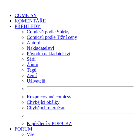
COMICSY
KOMENTÁŘE
PŘEHLEDY
Comicsů podle Sbírky
Comicsů podle Tržní ceny
Autorů
Nakladatelství
Původní nakladatelství
Sérií
Žánrů
Tagů
Zemí
Uživatelů
Rozpracované comicsy
Chybějící obálky
Chybějící rok/měsíc
K přečtení v PDF/CBZ
FORUM
Vše