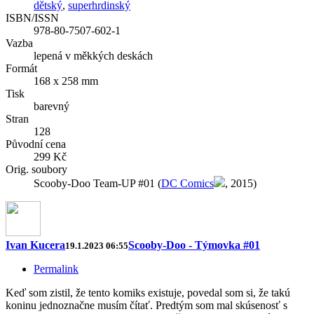
dětský
,
superhrdinský
ISBN/ISSN
978-80-7507-602-1
Vazba
lepená v měkkých deskách
Formát
168 x 258 mm
Tisk
barevný
Stran
128
Původní cena
299 Kč
Orig. soubory
Scooby-Doo Team-UP #01 (
DC Comics
, 2015)
Ivan Kucera
Scooby-Doo - Týmovka #01
19.1.2023 06:55
Permalink
Keď som zistil, že tento komiks existuje, povedal som si, že takú
koninu jednoznačne musím čítať. Predtým som mal skúsenosť s