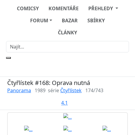
COMICSY
KOMENTÁŘE
PŘEHLEDY
FORUM
BAZAR
SBÍRKY
ČLÁNKY
Čtyřlístek #168: Oprava nutná
Panorama
1989
série
Čtyřlístek
174/743
4.1