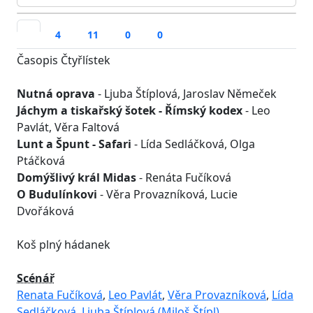
4
11
0
0
Časopis Čtyřlístek
Nutná oprava
- Ljuba Štíplová, Jaroslav Němeček
Jáchym a tiskařský šotek - Římský kodex
- Leo
Pavlát, Věra Faltová
Lunt a Špunt - Safari
- Lída Sedláčková, Olga
Ptáčková
Domýšlivý král Midas
- Renáta Fučíková
O Budulínkovi
- Věra Provazníková, Lucie
Dvořáková
Koš plný hádanek
Scénář
Renata Fučíková
,
Leo Pavlát
,
Věra Provazníková
,
Lída
Sedláčková
,
Ljuba Štíplová (Miloš Štípl)