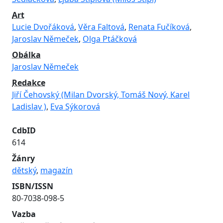
Art
Lucie Dvořáková
,
Věra Faltová
,
Renata Fučíková
,
Jaroslav Němeček
,
Olga Ptáčková
Obálka
Jaroslav Němeček
Redakce
Jiří Čehovský (Milan Dvorský, Tomáš Nový, Karel
Ladislav )
,
Eva Sýkorová
CdbID
614
Žánry
dětský
,
magazín
ISBN/ISSN
80-7038-098-5
Vazba