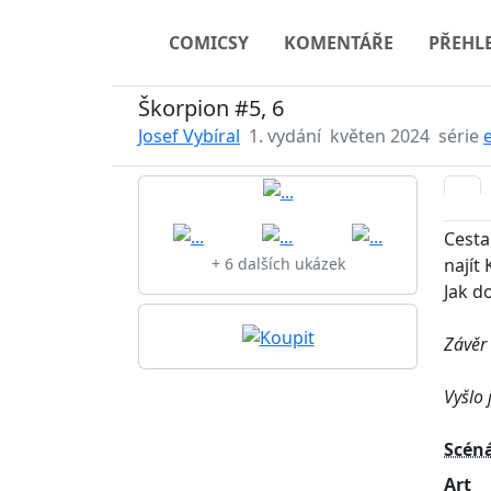
COMICSY
KOMENTÁŘE
PŘEHL
Škorpion #5, 6
Josef Vybíral
1. vydání
květen 2024
série
Cesta
najít 
+ 6 dalších ukázek
Jak d
Závěr 
Vyšlo 
Scén
Art