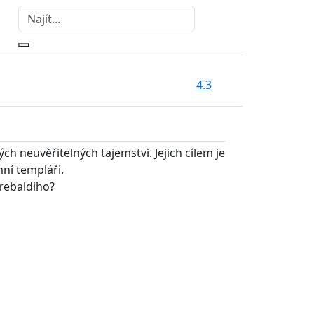
4.3
ch neuvěřitelných tajemství. Jejich cílem je
mní templáři.
Trebaldiho?