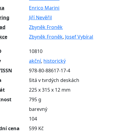
ka
Enrico Marini
ring
Jiří Nevěřil
lad
Zbyněk Froněk
kce
Zbyněk Froněk
,
Josef Vybíral
D
10810
y
akční
,
historický
/ISSN
978-80-88617-17-4
a
šitá v tvrdých deskách
át
225 x 315 x 12 mm
nost
795 g
barevný
n
104
dní cena
599 Kč