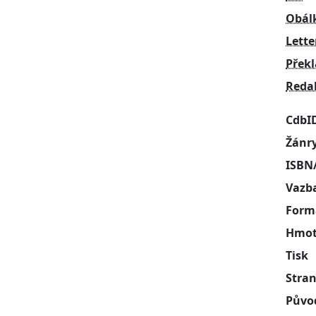
Obál
Lette
Přek
Reda
CdbI
Žánr
ISBN
Vazb
Form
Hmot
Tisk
Stra
Půvo