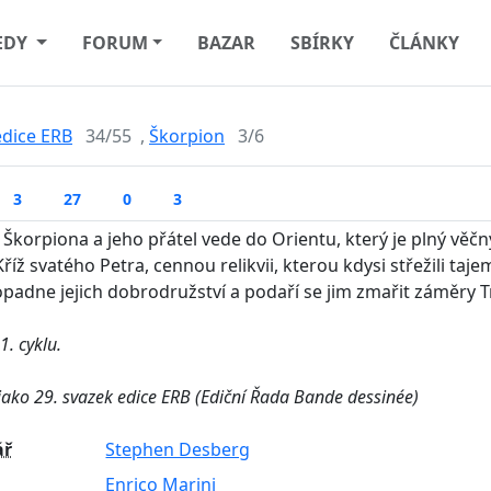
EDY
FORUM
BAZAR
SBÍRKY
ČLÁNKY
edice ERB
34/55
,
Škorpion
3/6
3
27
0
3
 Škorpiona a jeho přátel vede do Orientu, který je plný věčný
Kříž svatého Petra, cennou relikvii, kterou kdysi střežili taje
opadne jejich dobrodružství a podaří se jim zmařit záměry 
1. cyklu.
jako 29. svazek edice ERB (Ediční Řada Bande dessinée)
ář
Stephen Desberg
Enrico Marini