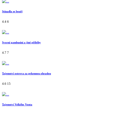
Stínadla se bouří
4.4
6
Svorní gambusíni a jiné příběhy
4.7
7
Tajemství ostrova za prkennou ohradou
4.6
15
Tajemství Velkého Vonta