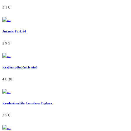
3.1
6
Jurassic Park #4
2.9
5
Krajina půlnočních stínů
4.6
30
Kreslené seriály Jaroslava Foglara
3.5
6