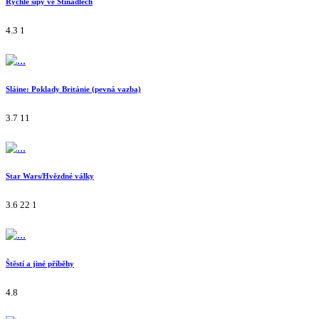
Rychlé šípy ve Stínadlech
4.3
1
Sláine: Poklady Británie (pevná vazba)
3.7
11
Star Wars/Hvězdné války
3.6
22
1
Štěstí a jiné příběhy
4.8