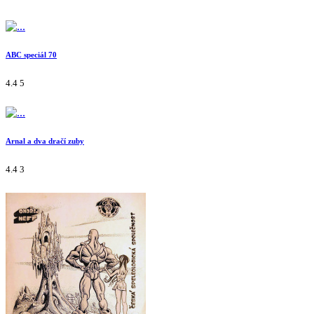
ABC speciál 70
4.4
5
Arnal a dva dračí zuby
4.4
3