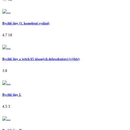
Rychlé šípy (1. kompletní vydání)
4.7
18
Rychlé šípy a jejich 65 úžasných dobrodružství (výběr)
3.8
Rychlé šípy I.
4.5
3