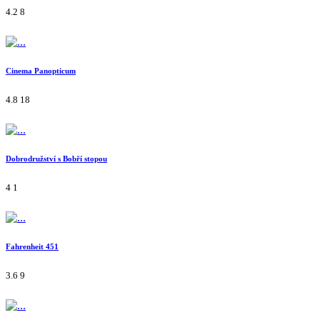
4.2
8
Cinema Panopticum
4.8
18
Dobrodružství s Bobří stopou
4
1
Fahrenheit 451
3.6
9