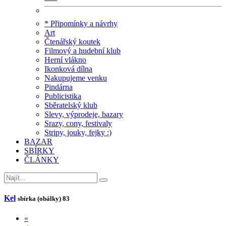
* Připomínky a návrhy
Art
Čtenářský koutek
Filmový a hudební klub
Herní vlákno
Ikonková dílna
Nakupujeme venku
Pindárna
Publicistika
Sběratelský klub
Slevy, výprodeje, bazary
Srazy, cony, festivaly
Stripy, jouky, fejky :)
BAZAR
SBÍRKY
ČLÁNKY
Kel
sbírka (obálky)
83
«