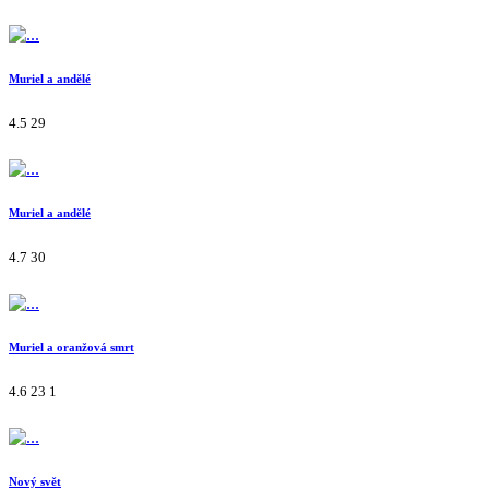
Muriel a andělé
4.5
29
Muriel a andělé
4.7
30
Muriel a oranžová smrt
4.6
23
1
Nový svět