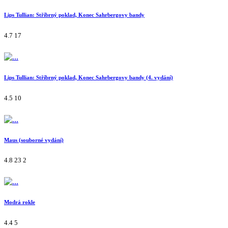
Lips Tullian: Stříbrný poklad, Konec Sahrbergovy bandy
4.7
17
Lips Tullian: Stříbrný poklad, Konec Sahrbergovy bandy (4. vydání)
4.5
10
Maus (souborné vydání)
4.8
23
2
Modrá rokle
4.4
5