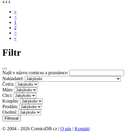
4.4
4
«
<
1
2
>
»
Filtr
Najít v názvu comicsu a poznámce:
Nakladatel:
Četl/a:
Mám:
Chci:
Koupím:
Prodám:
Osobní:
Filtrovat
© 2004 - 2026 ComicsDB.cz |
O nás
|
Kontakt