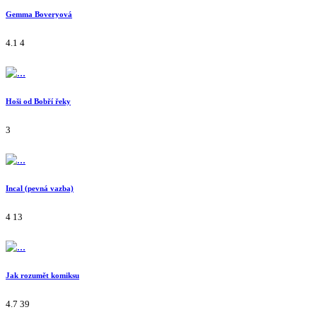
Gemma Boveryová
4.1
4
Hoši od Bobří řeky
3
Incal (pevná vazba)
4
13
Jak rozumět komiksu
4.7
39