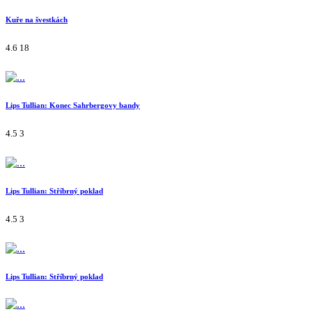
Kuře na švestkách
4.6
18
Lips Tullian: Konec Sahrbergovy bandy
4.5
3
Lips Tullian: Stříbrný poklad
4.5
3
Lips Tullian: Stříbrný poklad