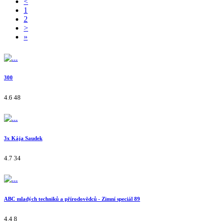
<
1
2
>
»
300
4.6
48
3x Kája Saudek
4.7
34
ABC mladých techniků a přírodovědců - Zimní speciál 89
4.4
8