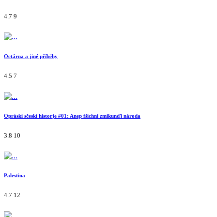
4.7
9
Octárna a jiné příběhy
4.5
7
Opráski sčeskí historje #01: Anep fšichni zmikunďi národa
3.8
10
Palestina
4.7
12