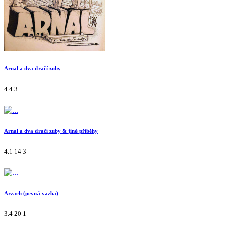
Arnal a dva dračí zuby
4.4
3
Arnal a dva dračí zuby & jiné příběhy
4.1
14
3
Arzach (pevná vazba)
3.4
20
1