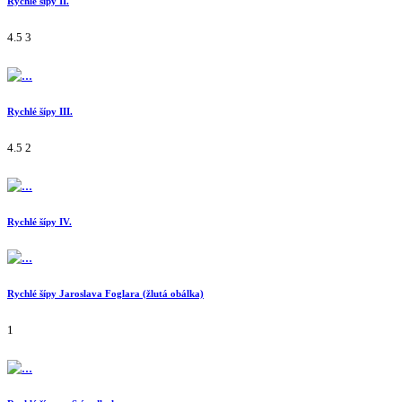
Rychlé šípy II.
4.5
3
Rychlé šípy III.
4.5
2
Rychlé šípy IV.
Rychlé šípy Jaroslava Foglara (žlutá obálka)
1