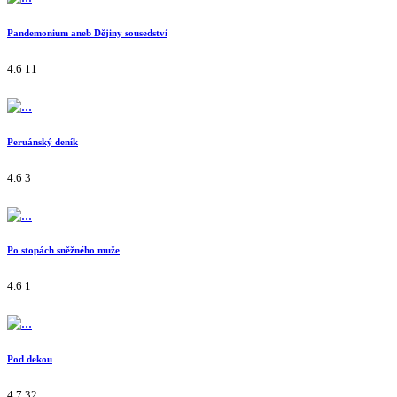
Pandemonium aneb Dějiny sousedství
4.6
11
Peruánský deník
4.6
3
Po stopách sněžného muže
4.6
1
Pod dekou
4.7
32