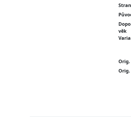
Stra
Půvo
Dopo
věk
Vari
Orig.
Orig.