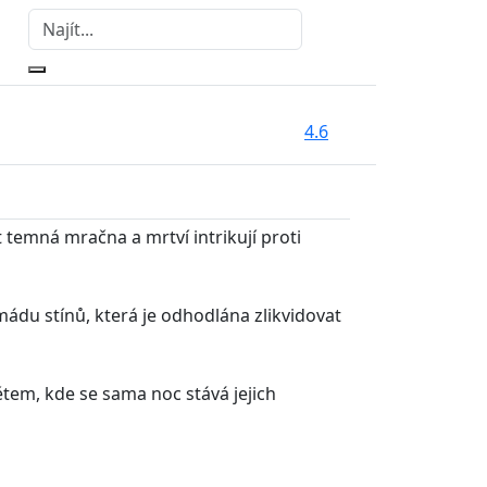
4.6
t temná mračna a mrtví intrikují proti
mádu stínů, která je odhodlána zlikvidovat
větem, kde se sama noc stává jejich