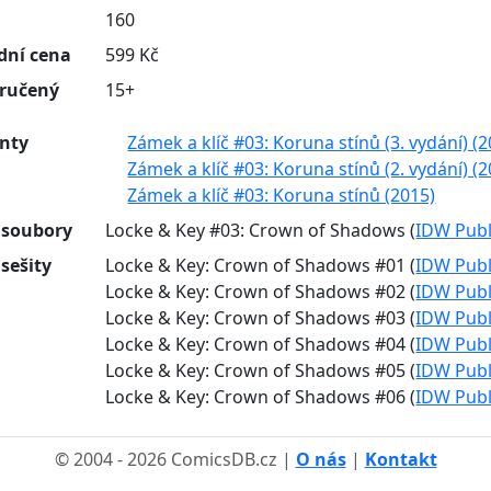
n
160
dní cena
599 Kč
ručený
15+
anty
Zámek a klíč #03: Koruna stínů (3. vydání) (
Zámek a klíč #03: Koruna stínů (2. vydání) (
Zámek a klíč #03: Koruna stínů (2015)
 soubory
Locke & Key #03: Crown of Shadows (
IDW Publ
 sešity
Locke & Key: Crown of Shadows #01 (
IDW Publ
Locke & Key: Crown of Shadows #02 (
IDW Publ
Locke & Key: Crown of Shadows #03 (
IDW Publ
Locke & Key: Crown of Shadows #04 (
IDW Publ
Locke & Key: Crown of Shadows #05 (
IDW Publ
Locke & Key: Crown of Shadows #06 (
IDW Publ
© 2004 - 2026 ComicsDB.cz |
O nás
|
Kontakt