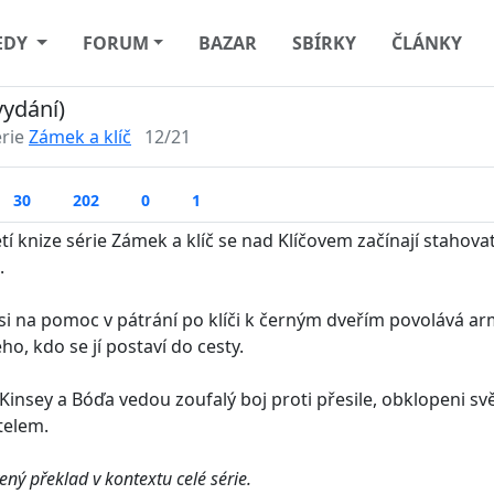
EDY
FORUM
BAZAR
SBÍRKY
ČLÁNKY
vydání)
érie
Zámek a klíč
12/21
30
202
0
1
etí knize série Zámek a klíč se nad Klíčovem začínají stahova
.
 si na pomoc v pátrání po klíči k černým dveřím povolává ar
ho, kdo se jí postaví do cesty.
, Kinsey a Bóďa vedou zoufalý boj proti přesile, obklopeni s
telem.
ný překlad v kontextu celé série.