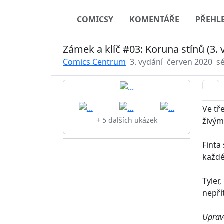
COMICSY
KOMENTÁŘE
PŘEHL
Zámek a klíč #03: Koruna stínů (3. 
Comics Centrum
3. vydání
červen 2020
s
Ve tř
živým
+ 5 dalších ukázek
Finta
každé
Tyler
nepří
Uprave