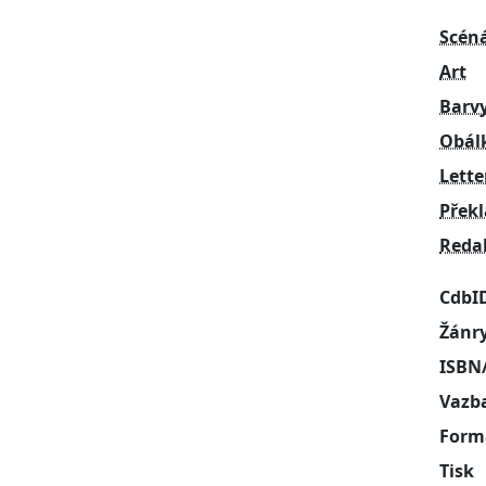
Scén
Art
Barv
Obál
Lette
Přek
Reda
CdbI
Žánr
ISBN
Vazb
Form
Tisk