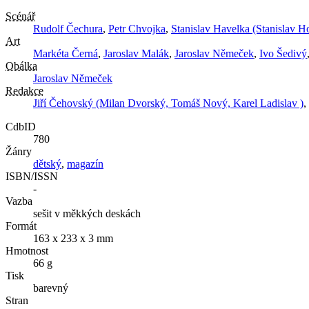
Scénář
Rudolf Čechura
,
Petr Chvojka
,
Stanislav Havelka (Stanislav H
Art
Markéta Černá
,
Jaroslav Malák
,
Jaroslav Němeček
,
Ivo Šedivý
Obálka
Jaroslav Němeček
Redakce
Jiří Čehovský (Milan Dvorský, Tomáš Nový, Karel Ladislav )
,
CdbID
780
Žánry
dětský
,
magazín
ISBN/ISSN
-
Vazba
sešit v měkkých deskách
Formát
163 x 233 x 3 mm
Hmotnost
66 g
Tisk
barevný
Stran