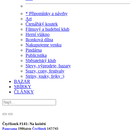
* Připomínky a návrhy
Art
Čtenářský koutek
Filmový a hudební klub
Herní vlákno
Ikonková dílna
Nakupujeme venku
Pindárna
Publicistika
Sběratelský klub
Slevy, výprodeje, bazary
Srazy, cony, festivaly
Stripy, jouky, fejky :)
BAZAR
SBÍRKY
ČLÁNKY
Čtyřlístek #141: Na koštěti
Panorama
1986
série
Čtyřlístek
147/743