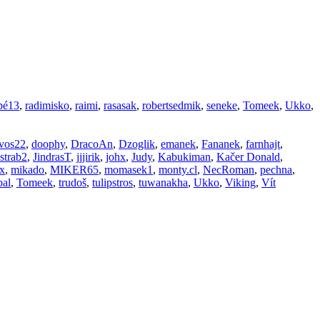
pé13
,
radimisko
,
raimi
,
rasasak
,
robertsedmik
,
seneke
,
Tomeek
,
Ukko
,
vos22
,
doophy
,
DracoAn
,
Dzoglik
,
emanek
,
Fananek
,
farnhajt
,
strab2
,
JindrasT
,
jjjirik
,
johx
,
Judy
,
Kabukiman
,
Kačer Donald
,
x
,
mikado
,
MIKER65
,
momasek1
,
monty.cl
,
NecRoman
,
pechna
,
al
,
Tomeek
,
trudoš
,
tulipstros
,
tuwanakha
,
Ukko
,
Viking
,
Vít