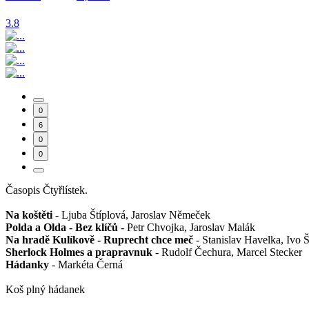
3.8
0
6
0
0
Časopis Čtyřlístek.
Na koštěti
- Ljuba Štíplová, Jaroslav Němeček
Polda a Olda - Bez klíčů
- Petr Chvojka, Jaroslav Malák
Na hradě Kulíkově - Ruprecht chce meč
- Stanislav Havelka, Ivo 
Sherlock Holmes a prapravnuk
- Rudolf Čechura, Marcel Stecker
Hádanky
- Markéta Černá
Koš plný hádanek