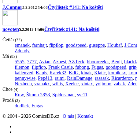
J.Connor
Čtyřlístek #141: Na koštěti
5.2.2012 14:06
novoten
Čtyřlístek #141: Na koštěti
5.2.2012 14:06
Četl/a
(23)
emanek
,
farnhajt
,
flipflop
,
goodspeed
,
guseppe
,
Houbař
,
J.Con
Zdendy
Má
(93)
5555
,
7777
,
Avian
,
Azbest
,
AZTeck
,
bboorreekk
,
Benji
,
blackJ
filemon
,
flipflop
,
Frank Castle
,
fubong
,
Fugas
,
goodspeed
,
grin
kallenved
,
Kapis
,
Karek32
,
KdG
,
kinak
,
Klatic
,
komik.sx
,
kom
pennywise
,
Pepé13
,
raimi
,
RainDamage
,
rasasak
,
Ricarderon
,
Nezbeda
,
vranakx
,
willis
,
Xeelee
,
xintax
,
yojimbo
,
zabak
,
Zde
Chce
(4)
Ruw
,
Šimon.2858
,
Spider-man
,
syr11
Prodá
(2)
dudlick
,
Fugas
© 2004 - 2026 ComicsDB.cz |
O nás
|
Kontakt