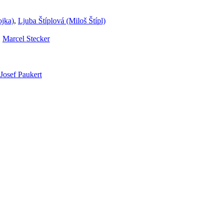
ojka)
,
Ljuba Štíplová (Miloš Štípl)
,
Marcel Stecker
Josef Paukert