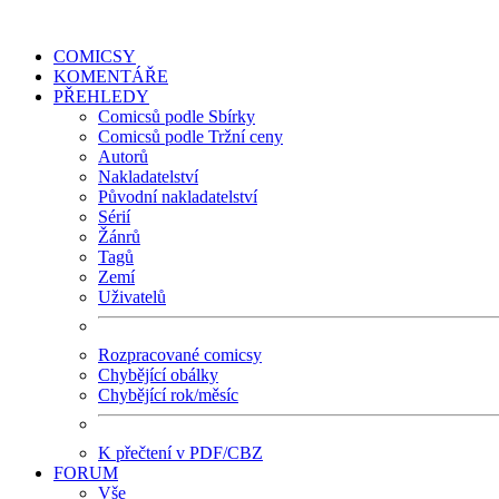
COMICSY
KOMENTÁŘE
PŘEHLEDY
Comicsů podle Sbírky
Comicsů podle Tržní ceny
Autorů
Nakladatelství
Původní nakladatelství
Sérií
Žánrů
Tagů
Zemí
Uživatelů
Rozpracované comicsy
Chybějící obálky
Chybějící rok/měsíc
K přečtení v PDF/CBZ
FORUM
Vše