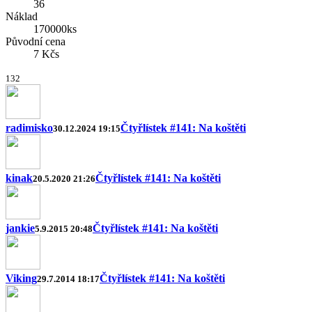
36
Náklad
170000ks
Původní cena
7 Kčs
1
3
2
radimisko
Čtyřlístek #141: Na koštěti
30.12.2024 19:15
kinak
Čtyřlístek #141: Na koštěti
20.5.2020 21:26
jankie
Čtyřlístek #141: Na koštěti
5.9.2015 20:48
Viking
Čtyřlístek #141: Na koštěti
29.7.2014 18:17