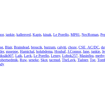
nor
,
jankie
,
kallenved
,
Kapis
,
kinak
,
Le Porello
,
MP81
,
NecRoman
,
Pe
ag
,
Blair
,
Braindead
,
broucik
,
burzum
,
calviti
,
choze
,
CSE_AC/DC
,
da
der
,
guseppe
,
Hamichal
,
holubdema
,
Houbař
,
J.Connor
,
Jane
,
jankie
,
Je
iksák007
,
Laik
,
Lavk
,
Le Porello
,
Lenny
,
Lobok257
,
Masinfira
,
merhy
robertsedmik
,
Ruw
,
seneke
,
Skot
,
tacmud
,
TheLavk
,
Tialster
,
Toe
,
Tomb
ndy