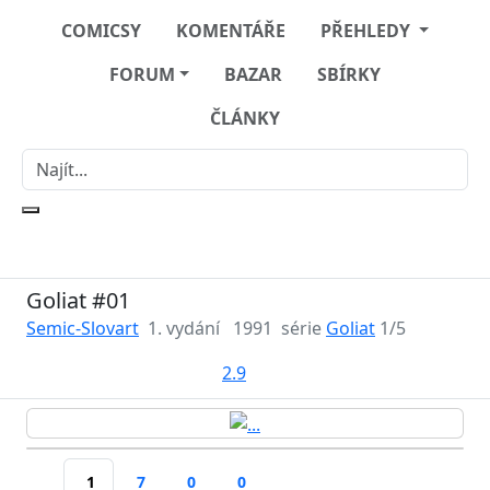
COMICSY
KOMENTÁŘE
PŘEHLEDY
FORUM
BAZAR
SBÍRKY
ČLÁNKY
Goliat #01
Semic-Slovart
1. vydání
1991
série
Goliat
1/5
2.9
1
7
0
0