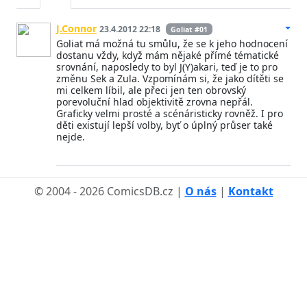
J.Connor
23.4.2012 22:18
Goliat #01
Goliat má možná tu smůlu, že se k jeho hodnocení
dostanu vždy, když mám nějaké přímé tématické
srovnání, naposledy to byl J(Y)akari, teď je to pro
změnu Sek a Zula. Vzpomínám si, že jako dítěti se
mi celkem líbil, ale přeci jen ten obrovský
porevoluční hlad objektivitě zrovna nepřál.
Graficky velmi prosté a scénáristicky rovněž. I pro
děti existují lepší volby, byť o úplný průser také
nejde.
© 2004 - 2026 ComicsDB.cz |
O nás
|
Kontakt