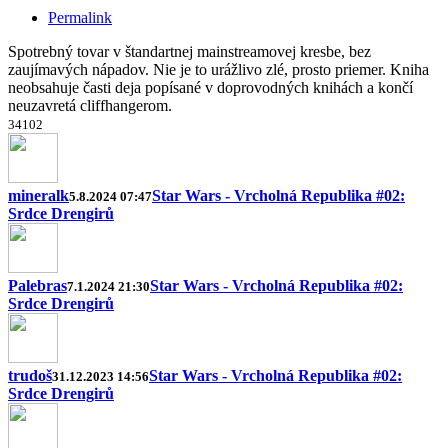
Permalink
Spotrebný tovar v štandartnej mainstreamovej kresbe, bez
zaujímavých nápadov. Nie je to urážlivo zlé, prosto priemer. Kniha
neobsahuje časti deja popísané v doprovodných knihách a končí
neuzavretá cliffhangerom.
3
4
10
2
mineralk
Star Wars - Vrcholná Republika #02:
5.8.2024 07:47
Srdce Drengirů
Palebras
Star Wars - Vrcholná Republika #02:
7.1.2024 21:30
Srdce Drengirů
trudoš
Star Wars - Vrcholná Republika #02:
31.12.2023 14:56
Srdce Drengirů