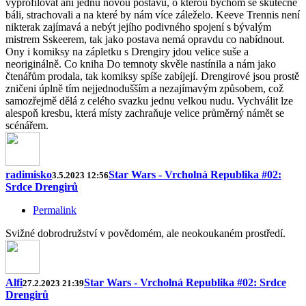
vyprofilovat ani jednu novou postavu, o kterou bychom se skutečně
báli, strachovali a na které by nám více záleželo. Keeve Trennis není
nikterak zajímavá a nebýt jejího podivného spojení s bývalým
mistrem Sskeerem, tak jako postava nemá opravdu co nabídnout.
Ony i komiksy na zápletku s Drengiry jdou velice suše a
neoriginálně. Co kniha Do temnoty skvěle nastínila a nám jako
čtenářům prodala, tak komiksy spíše zabíjejí. Drengirové jsou prostě
zničeni úplně tím nejjednodušším a nezajímavým způsobem, což
samozřejmě dělá z celého svazku jednu velkou nudu. Vychválit lze
alespoň kresbu, která místy zachraňuje velice průměrný námět se
scénářem.
radimisko
Star Wars - Vrcholná Republika #02:
3.5.2023 12:56
Srdce Drengirů
Permalink
Svižné dobrodružství v povědomém, ale neokoukaném prostředí.
Alfi
Star Wars - Vrcholná Republika #02: Srdce
27.2.2023 21:39
Drengirů