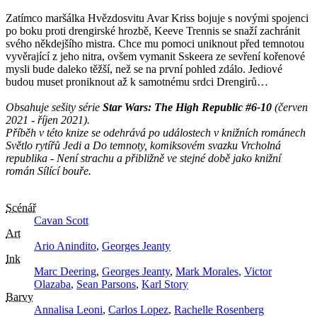
Zatímco maršálka Hvězdosvitu Avar Kriss bojuje s novými spojenci
po boku proti drengirské hrozbě, Keeve Trennis se snaží zachránit
svého někdejšího mistra. Chce mu pomoci uniknout před temnotou
vyvěrající z jeho nitra, ovšem vymanit Sskeera ze sevření kořenové
mysli bude daleko těžší, než se na první pohled zdálo. Jediové
budou muset proniknout až k samotnému srdci Drengirů…
Obsahuje sešity série
Star Wars: The High Republic #6-10
(červen
2021 - říjen 2021).
Příběh v této knize se odehrává po událostech v knižních románech
Světlo rytířů Jedi a Do temnoty, komiksovém svazku Vrcholná
republika - Není strachu a přibližně ve stejné době jako knižní
román Sílící bouře.
Scénář
Cavan Scott
Art
Ario Anindito
,
Georges Jeanty
Ink
Marc Deering
,
Georges Jeanty
,
Mark Morales
,
Victor
Olazaba
,
Sean Parsons
,
Karl Story
Barvy
Annalisa Leoni
,
Carlos Lopez
,
Rachelle Rosenberg