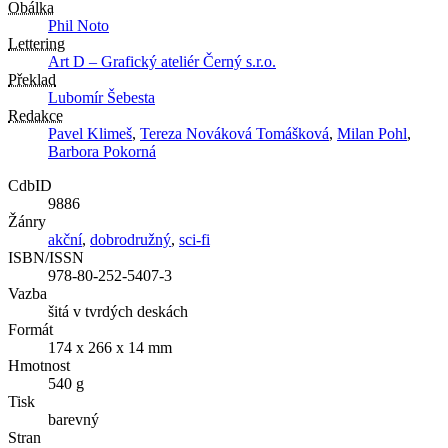
Obálka
Phil Noto
Lettering
Art D – Grafický ateliér Černý s.r.o.
Překlad
Lubomír Šebesta
Redakce
Pavel Klimeš
,
Tereza Nováková Tomášková
,
Milan Pohl
,
Barbora Pokorná
CdbID
9886
Žánry
akční
,
dobrodružný
,
sci-fi
ISBN/ISSN
978-80-252-5407-3
Vazba
šitá v tvrdých deskách
Formát
174 x 266 x 14 mm
Hmotnost
540 g
Tisk
barevný
Stran