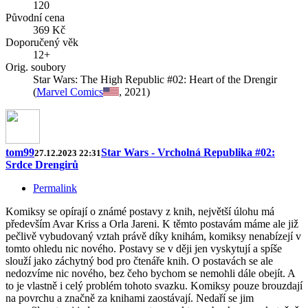
120
Původní cena
369 Kč
Doporučený věk
12+
Orig. soubory
Star Wars: The High Republic #02: Heart of the Drengir
(
Marvel Comics
, 2021)
tom99
Star Wars - Vrcholná Republika #02:
27.12.2023 22:31
Srdce Drengirů
Permalink
Komiksy se opírají o známé postavy z knih, největší úlohu má
především Avar Kriss a Orla Jareni. K těmto postavám máme ale již
pečlivě vybudovaný vztah právě díky knihám, komiksy nenabízejí v
tomto ohledu nic nového. Postavy se v ději jen vyskytují a spíše
slouží jako záchytný bod pro čtenáře knih. O postavách se ale
nedozvíme nic nového, bez čeho bychom se nemohli dále obejít. A
to je vlastně i celý problém tohoto svazku. Komiksy pouze brouzdají
na povrchu a značně za knihami zaostávají. Nedaří se jim