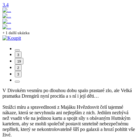
3.4
+ 1 další ukázka
3
19
2
3
V Divokém vesmíru po dlouhou dobu spalo prastaré zlo, ale Velká
pramatka Drengirů nyní procitla a s ní i její děti…
Strážci míru a spravedlnosti z Majáku Hvězdosvit čelí tajemné
nákaze, která se nevyhnula ani nejlepším z nich. Jediům nezbývá
než vsadit vše na jedinou kartu a spojit síly s obávaným Huttským
kartelem, aby se mohli společně postavit smrtelně nebezpečnému
nepříteli, který se nekontrolovatelně šíří po galaxii a hrozí pohltit vše
živé.