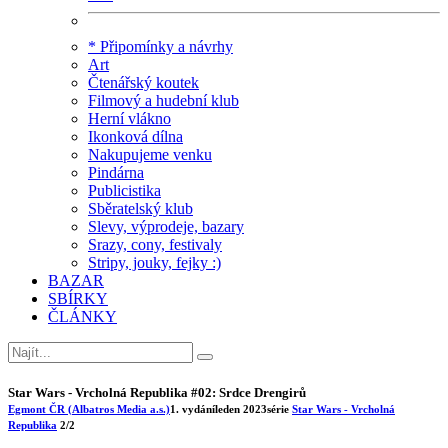
* Připomínky a návrhy
Art
Čtenářský koutek
Filmový a hudební klub
Herní vlákno
Ikonková dílna
Nakupujeme venku
Pindárna
Publicistika
Sběratelský klub
Slevy, výprodeje, bazary
Srazy, cony, festivaly
Stripy, jouky, fejky :)
BAZAR
SBÍRKY
ČLÁNKY
Star Wars - Vrcholná Republika #02: Srdce Drengirů
Egmont ČR (Albatros Media a.s.)
1. vydání
leden 2023
série
Star Wars - Vrcholná
Republika
2/2