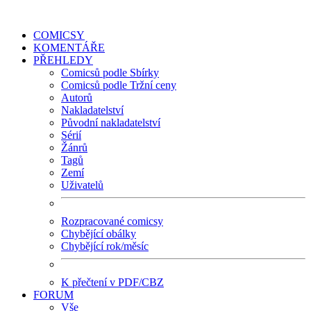
COMICSY
KOMENTÁŘE
PŘEHLEDY
Comicsů podle Sbírky
Comicsů podle Tržní ceny
Autorů
Nakladatelství
Původní nakladatelství
Sérií
Žánrů
Tagů
Zemí
Uživatelů
Rozpracované comicsy
Chybějící obálky
Chybějící rok/měsíc
K přečtení v PDF/CBZ
FORUM
Vše