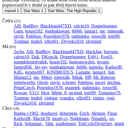
popisovaných v druhé (a pak třetí) hlavní knize.
marvel
1
Star Wars
1
Star Wars: The High Republic
1
Četl/a
(23)
Alfi
,
BadBoy
,
Blackhand47XD
,
calvin10
,
Doppelganger
,
Garp
,
house192
,
jeanbaklajean
,
jh666
,
lantan1
,
me
,
mineralk
,
opytz
,
Palebras
,
Poseidon1978
,
radimisko
,
roswelll
,
tom99
,
Tommar
,
trudoš
,
xflori01
,
Zbysek2410
,
zlejzmrd
Má
(63)
2scha
,
Alfi
,
BadBoy
,
Blackhand47XD
,
blackJag
,
burzum
,
calvin10
,
Dali
,
DKoscik
,
Doppelganger
,
Ejdý1
,
Fox01
,
gumidekmedvidek
,
house192
,
hugosnowden
,
invape
,
JaggedSK
,
Jay-jay
,
jeanbaklajean
,
jh666
,
kapicka
,
KarlosJB
,
KdG
,
kendor007
,
KINIMODUS
,
Lamahe
,
lantan1
,
listr
,
Mamut12
,
me
,
Mikei
,
mineralk
,
Mitak
,
MP
,
Mr. Baboon
,
nebelwerfer
,
Olesh
,
opytz
,
p.beger
,
Palebras
,
pavel
,
pechna
,
PetasCzech
,
Poseidon1978
,
psramek
,
radimisko
,
roswelll
,
Rowan
,
S313
,
Skot
,
štěpin_8
,
tacmud
,
tom99
,
Tomasino79
,
Tommar
,
trudoš
,
vishnar
,
vranakx
,
xflori01
,
xintax
,
yogi
,
Zbysek2410
,
zlejzmrd
Chce
(18)
Badgu.y1902
,
deadpool
,
delsemela
,
Erich
,
filemon
,
Final
,
KarlosJB
,
Macek78
,
monty.cl
,
Nightmare
,
NinadeL
,
nx
,
Rich
,
Sebastian
,
Sikk
,
soulbringer
,
TenCoJeZbytečnej
,
timek