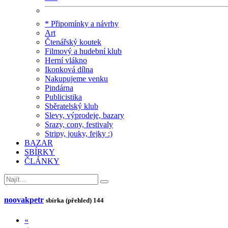
* Připomínky a návrhy
Art
Čtenářský koutek
Filmový a hudební klub
Herní vlákno
Ikonková dílna
Nakupujeme venku
Pindárna
Publicistika
Sběratelský klub
Slevy, výprodeje, bazary
Srazy, cony, festivaly
Stripy, jouky, fejky :)
BAZAR
SBÍRKY
ČLÁNKY
noovakpetr
sbírka (přehled)
144
«