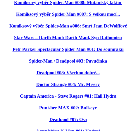
Komiksový výběr Spider-Man #008: Mutantský faktor
Komiksový výběr Spider-Man #007: S velkou mocí...
Komiksový výběr Spider-Man #006: Smrt Jean DeWolffové
Star Wars – Darth Maul: Darth Maul, Syn Dathomiru
Petr Parker Spectacular Spider-Man #01: Do soumraku
Spider-Man / Deadpool #03: Pavučinka
Deadpool #08: Všechno dobré...
Doctor Strange #04: Mr. Misery
Captain America - Steve Rogers #01: Hail Hydra
Punisher MAX #02: Bullseye
Deadpool #07: Osa