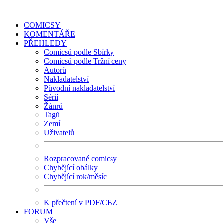
COMICSY
KOMENTÁŘE
PŘEHLEDY
Comicsů podle Sbírky
Comicsů podle Tržní ceny
Autorů
Nakladatelství
Původní nakladatelství
Sérií
Žánrů
Tagů
Zemí
Uživatelů
Rozpracované comicsy
Chybějící obálky
Chybějící rok/měsíc
K přečtení v PDF/CBZ
FORUM
Vše