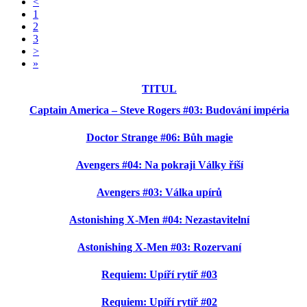
<
1
2
3
>
»
TITUL
Captain America – Steve Rogers #03: Budování impéria
Doctor Strange #06: Bůh magie
Avengers #04: Na pokraji Války říší
Avengers #03: Válka upírů
Astonishing X-Men #04: Nezastavitelní
Astonishing X-Men #03: Rozervaní
Requiem: Upíří rytíř #03
Requiem: Upíří rytíř #02