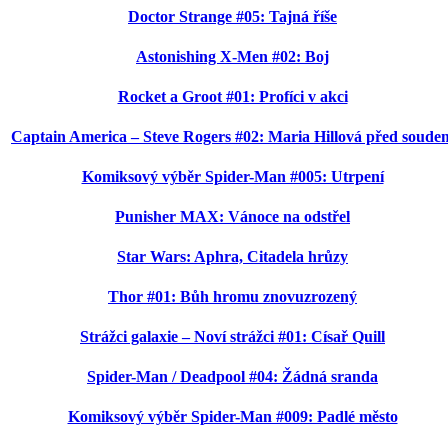
Doctor Strange #05: Tajná říše
Astonishing X-Men #02: Boj
Rocket a Groot #01: Profíci v akci
Captain America – Steve Rogers #02: Maria Hillová před soude
Komiksový výběr Spider-Man #005: Utrpení
Punisher MAX: Vánoce na odstřel
Star Wars: Aphra, Citadela hrůzy
Thor #01: Bůh hromu znovuzrozený
Strážci galaxie – Noví strážci #01: Císař Quill
Spider-Man / Deadpool #04: Žádná sranda
Komiksový výběr Spider-Man #009: Padlé město