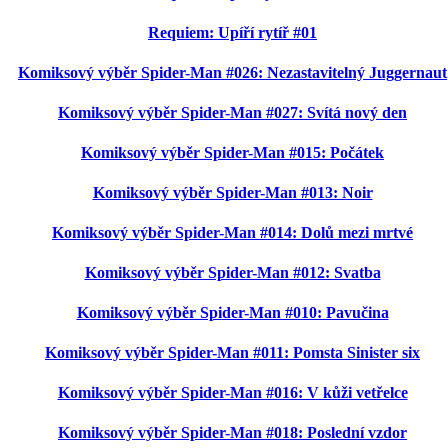
Requiem: Upíří rytíř #01
Komiksový výběr Spider-Man #026: Nezastavitelný Juggernaut
Komiksový výběr Spider-Man #027: Svítá nový den
Komiksový výběr Spider-Man #015: Počátek
Komiksový výběr Spider-Man #013: Noir
Komiksový výběr Spider-Man #014: Dolů mezi mrtvé
Komiksový výběr Spider-Man #012: Svatba
Komiksový výběr Spider-Man #010: Pavučina
Komiksový výběr Spider-Man #011: Pomsta Sinister six
Komiksový výběr Spider-Man #016: V kůži vetřelce
Komiksový výběr Spider-Man #018: Poslední vzdor