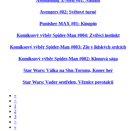
Astonishing X-Men #01: Nadaní
Avengers #02: Světové turné
Punisher MAX #01: Kingpin
Komiksový výběr Spider-Man #004: Zvířecí instinkt
Komiksový výběr Spider-Man #003: Zlo v lidských srdcích
Komiksový výběr Spider-Man #002: Klonová sága
Star Wars: Válka na Shu-Torunu, Konec her
Star Wars: Vader sestřelen, Věznice povstalců
«
<
1
2
3
>
»