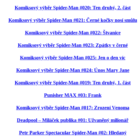
Komiksový výběr Spider-Man #020: Ten druhý, 2. část
Komiksový výběr Spider-Man #021: Černé kočky nosí smůlu
Komiksový výběr Spider-Man #022: Štvanice
Komiksový výběr Spider-Man #023: Zpátky v černé
Komiksový výběr Spider-Man #025: Jen o den víc
Komiksový výběr Spider-Man #024: Únos Mary Jane
Komiksový výběr Spider-Man #019: Ten druhý, 1. část
Punisher MAX #03: Frank
Komiksový výběr Spider-Man #017: Zrození Venoma
Deadpool – Miláček publika #01: Užvaněný milionář
Petr Parker Spectacular Spider-Man #02: Hledaný