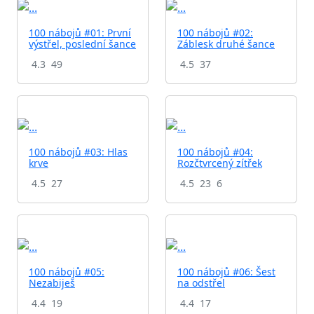
100 nábojů #01: První
100 nábojů #02:
výstřel, poslední šance
Záblesk druhé šance
4.3
49
4.5
37
100 nábojů #03: Hlas
100 nábojů #04:
krve
Rozčtvrcený zítřek
4.5
27
4.5
23
6
100 nábojů #05:
100 nábojů #06: Šest
Nezabiješ
na odstřel
4.4
19
4.4
17