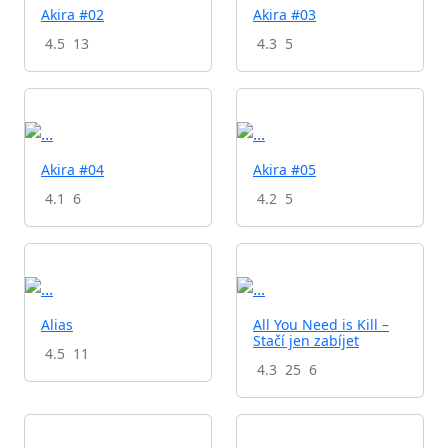
Akira #02
Akira #03
4.5
13
4.3
5
Akira #04
Akira #05
4.1
6
4.2
5
Alias
All You Need is Kill –
Stačí jen zabíjet
4.5
11
4.3
25
6