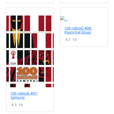
100 nábojů #08:
Posmrtné blues
4.7
15
100 nábojů #07:
Samuraj
4.3
16