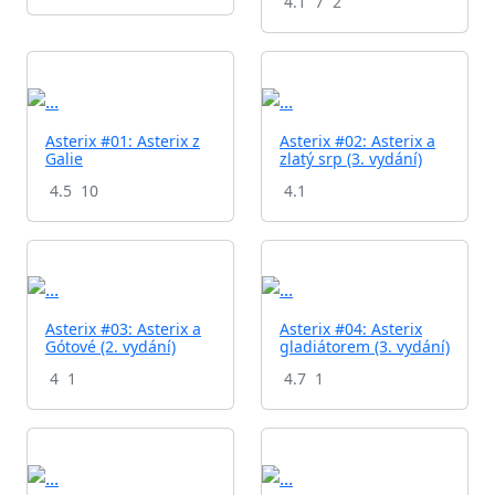
4.1
7
2
Asterix #01: Asterix z
Asterix #02: Asterix a
Galie
zlatý srp (3. vydání)
4.5
10
4.1
Asterix #03: Asterix a
Asterix #04: Asterix
Gótové (2. vydání)
gladiátorem (3. vydání)
4
1
4.7
1