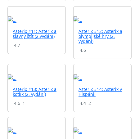
Asterix #11: Asterix a
Asterix #12: Asterix a
slavný štít (2.vydání)
olympijské hry (2.
vydání)
4.7
4.6
Asterix #13: Asterix a
Asterix #14: Asterix v
kotlík (2. vydání)
Hispánii
4.6
1
4.4
2