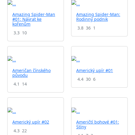
Amazing Spider-Man
Amazing Spider-Man:
#01: Návrat ke
Rodinný podnik
kořenům
3.8
36
1
3.3
10
Američan čínského
Americký upír #01
původu
4.4
30
6
4.1
14
Americký upír #02
Američtí bohové #01:
Stíny
4.3
22