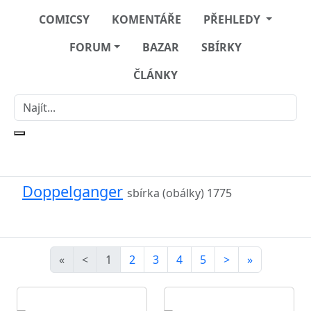
COMICSY
KOMENTÁŘE
PŘEHLEDY
FORUM
BAZAR
SBÍRKY
ČLÁNKY
Doppelganger
sbírka (obálky)
1775
«
<
1
2
3
4
5
>
»