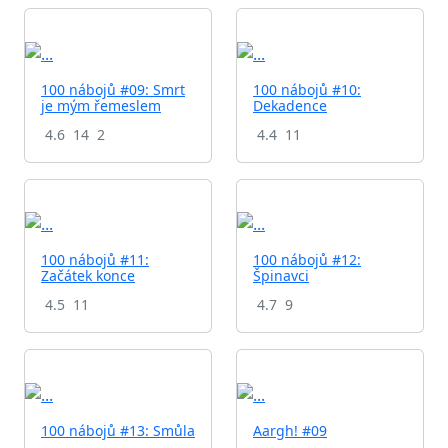
100 nábojů #09: Smrt
100 nábojů #10:
je mým řemeslem
Dekadence
4.6
14
2
4.4
11
100 nábojů #11:
100 nábojů #12:
Začátek konce
Špinavci
4.5
11
4.7
9
100 nábojů #13: Smůla
Aargh! #09