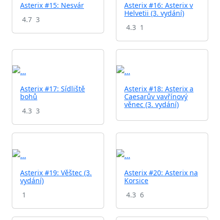
Asterix #15: Nesvár
Asterix #16: Asterix v
Helvetii (3. vydání)
4.7
3
4.3
1
Asterix #17: Sídliště
Asterix #18: Asterix a
bohů
Caesarův vavřínový
věnec (3. vydání)
4.3
3
Asterix #19: Věštec (3.
Asterix #20: Asterix na
vydání)
Korsice
1
4.3
6