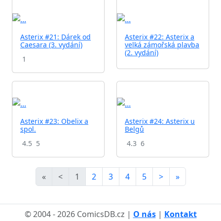
Asterix #21: Dárek od
Asterix #22: Asterix a
Caesara (3. vydání)
velká zámořská plavba
(2. vydání)
1
Asterix #23: Obelix a
Asterix #24: Asterix u
spol.
Belgů
4.5
5
4.3
6
«
<
1
2
3
4
5
>
»
© 2004 - 2026 ComicsDB.cz |
O nás
|
Kontakt