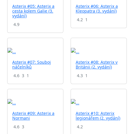
Asterix #05: Asterix a
Asterix #06: Asterix a
cesta kolem Galie (3.
Kleopatra (3. vydání)
vydání)
4.2
1
4.9
Asterix #07: Souboj
Asterix #08: Asterix v
náčelníků
Británii (2. vydání)
4.6
3
1
4.3
1
Asterix #09: Asterix a
Asterix #10: Asterix
Normani
legionářem (2. vydání)
4.6
3
4.2