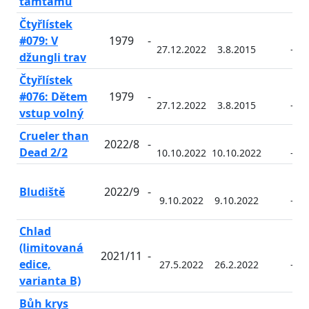
tamtamů
Čtyřlístek
#079: V
1979
-
27.12.2022
3.8.2015
-
džungli trav
Čtyřlístek
#076: Dětem
1979
-
27.12.2022
3.8.2015
-
vstup volný
Crueler than
2022/8
-
Dead 2/2
10.10.2022
10.10.2022
-
Bludiště
2022/9
-
9.10.2022
9.10.2022
-
Chlad
(limitovaná
2021/11
-
edice,
27.5.2022
26.2.2022
-
varianta B)
Bůh krys