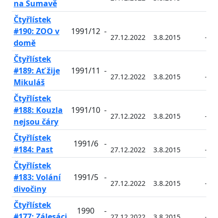
na Šumavě
Čtyřlístek
#190: ZOO v
1991/12
-
27.12.2022
3.8.2015
-
domě
Čtyřlístek
#189: Ať žije
1991/11
-
27.12.2022
3.8.2015
-
Mikuláš
Čtyřlístek
#188: Kouzla
1991/10
-
27.12.2022
3.8.2015
-
nejsou čáry
Čtyřlístek
1991/6
-
#184: Past
27.12.2022
3.8.2015
-
Čtyřlístek
#183: Volání
1991/5
-
27.12.2022
3.8.2015
-
divočiny
Čtyřlístek
1990
-
#177: Zálesáci
27.12.2022
3.8.2015
-