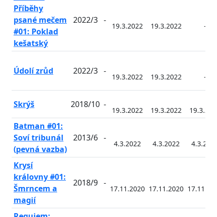
Příběhy
psané mečem
2022/3
-
19.3.2022
19.3.2022
-
#01: Poklad
kešatský
Údolí zrůd
2022/3
-
19.3.2022
19.3.2022
-
Skrýš
2018/10
-
19.3.2022
19.3.2022
19.3.202
Batman #01:
Soví tribunál
2013/6
-
4.3.2022
4.3.2022
4.3.202
(pevná vazba)
Krysí
královny #01:
2018/9
-
Šmrncem a
17.11.2020
17.11.2020
17.11.20
magií
Requiem: