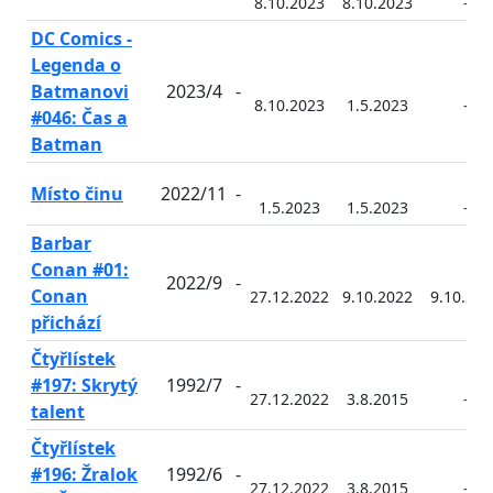
8.10.2023
8.10.2023
-
DC Comics -
Legenda o
Batmanovi
2023/4
-
8.10.2023
1.5.2023
-
#046: Čas a
Batman
Místo činu
2022/11
-
1.5.2023
1.5.2023
-
Barbar
Conan #01:
2022/9
-
Conan
27.12.2022
9.10.2022
9.10.202
přichází
Čtyřlístek
#197: Skrytý
1992/7
-
27.12.2022
3.8.2015
-
talent
Čtyřlístek
#196: Žralok
1992/6
-
27.12.2022
3.8.2015
-