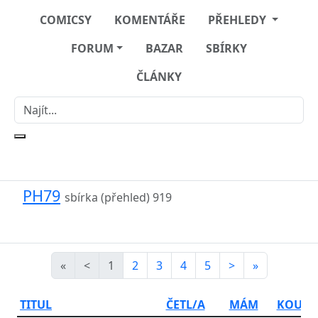
COMICSY
KOMENTÁŘE
PŘEHLEDY
FORUM
BAZAR
SBÍRKY
ČLÁNKY
PH79
sbírka (přehled)
919
«
<
1
2
3
4
5
>
»
TITUL
ČETL/A
MÁM
KOUPÍ