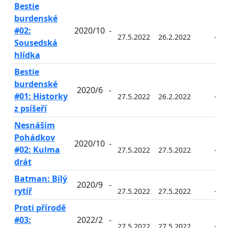
Bestie
burdenské
#02:
2020/10
-
27.5.2022
26.2.2022
-
Sousedská
hlídka
Bestie
burdenské
2020/6
-
#01: Historky
27.5.2022
26.2.2022
-
z psíšeří
Nesnáším
Pohádkov
2020/10
-
#02: Kulma
27.5.2022
27.5.2022
-
drát
Batman: Bílý
2020/9
-
rytíř
27.5.2022
27.5.2022
-
Proti přírodě
#03:
2022/2
-
27.5.2022
27.5.2022
-