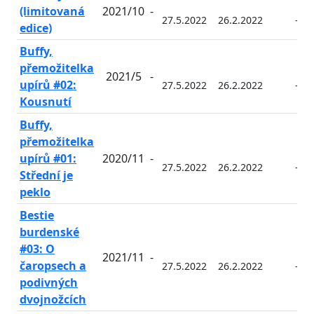
(limitovaná
2021/10
-
27.5.2022
26.2.2022
-
edice)
Buffy,
přemožitelka
2021/5
-
upírů #02:
27.5.2022
26.2.2022
-
Kousnutí
Buffy,
přemožitelka
upírů #01:
2020/11
-
27.5.2022
26.2.2022
-
Střední je
peklo
Bestie
burdenské
#03: O
2021/11
-
čaropsech a
27.5.2022
26.2.2022
-
podivných
dvojnožcích