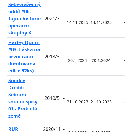
Sebevražedný
oddíl #06:
Tajná historie
2021/7
-
14.11.2025
14.11.2025
-
operační
skupiny X
Harley Quinn
#03: Láska na
první ránu
2018/3
-
20.1.2024
20.1.2024
-
(limitovaná
edice 52ks)
Soudce
Dredd:
Sebrané
2010/5
-
soudní spisy
21.10.2023
21.10.2023
-
01 - Prokletá
země
RUR
2020/11
-