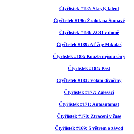
Čtyřlístek #197: Skrytý talent
Čtyřlístek #196: Žralok na Šumavě
Čtyřlístek #190: ZOO v domě
Čtyřlístek #189: Ať žije Mikuláš
Čtyřlístek #188: Kouzla nejsou čáry
Čtyřlístek #184: Past
Čtyřlístek #183: Volání divočiny
Čtyřlístek #177: Zálesáci
Čtyřlístek #171: Autoautomat
Čtyřlístek #170: Ztraceni v čase
Čtyřlístek #169: S větrem o závod