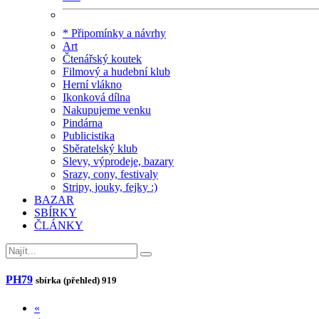
* Připomínky a návrhy
Art
Čtenářský koutek
Filmový a hudební klub
Herní vlákno
Ikonková dílna
Nakupujeme venku
Pindárna
Publicistika
Sběratelský klub
Slevy, výprodeje, bazary
Srazy, cony, festivaly
Stripy, jouky, fejky :)
BAZAR
SBÍRKY
ČLÁNKY
PH79
sbírka (přehled)
919
«