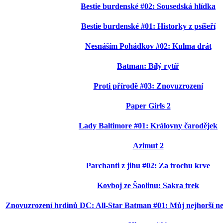
Bestie burdenské #02: Sousedská hlídka
Bestie burdenské #01: Historky z psíšeří
Nesnáším Pohádkov #02: Kulma drát
Batman: Bílý rytíř
Proti přírodě #03: Znovuzrození
Paper Girls 2
Lady Baltimore #01: Královny čarodějek
Azimut 2
Parchanti z jihu #02: Za trochu krve
Kovboj ze Šaolinu: Sakra trek
Znovuzrození hrdinů DC: All-Star Batman #01: Můj nejhorší nep