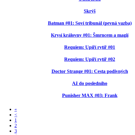
Skrýš
Batman #01: Soví tribunál (pevná vazba)
Krysí královny #01: Šmrncem a magií
Requiem: Upíří rytíř #01
Requiem: Upíří rytíř #02
Doctor Strange #01: Cesta podivných
Až do posledního
Punisher MAX #03: Frank
«
<
1
2
3