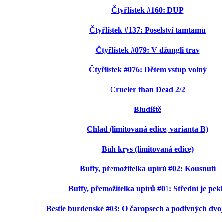
Čtyřlístek #160: DUP
Čtyřlístek #137: Poselství tamtamů
Čtyřlístek #079: V džungli trav
Čtyřlístek #076: Dětem vstup volný
Crueler than Dead 2/2
Bludiště
Chlad (limitovaná edice, varianta B)
Bůh krys (limitovaná edice)
Buffy, přemožitelka upírů #02: Kousnutí
Buffy, přemožitelka upírů #01: Střední je pek
Bestie burdenské #03: O čaropsech a podivných dvo