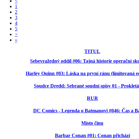
<
1
2
3
4
5
>
»
TITUL
Sebevražedný oddíl #06: Tajná historie operační s
Harley Quinn #03: Láska na první ránu (limitovaná e
Soudce Dredd: Sebrané soudní spisy 01 - Proklet
RUR
DC Comics - Legenda o Batmanovi #046: Čas a 
Místo činu
Barbar Conan #01: Conan přichází