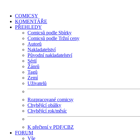
COMICSY
KOMENTÁŘE
PŘEHLEDY
Comicsů podle Sbírky
Comicsů podle Tržní ceny
Autorů
Nakladatelství
Původní nakladatelství
Sérií
Žánrů
Tagů
Zemí
Uživatelů
Rozpracované comicsy
Chybějící obálky
Chybějící rok/měsíc
K přečtení v PDF/CBZ
FORUM
Vše