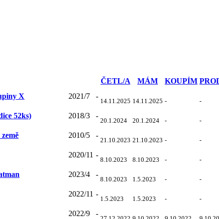
ČETL/A
MÁM
KOUPÍM
PRO
kupiny X
2021/7
-
14.11.2025
14.11.2025
-
-
dice 52ks)
2018/3
-
20.1.2024
20.1.2024
-
-
á země
2010/5
-
21.10.2023
21.10.2023
-
-
2020/11
-
8.10.2023
8.10.2023
-
-
Batman
2023/4
-
8.10.2023
1.5.2023
-
-
2022/11
-
1.5.2023
1.5.2023
-
-
2022/9
-
27.12.2022
9.10.2022
9.10.2022
9.10.2