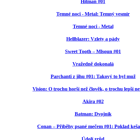
Hitman #01
Temné noci - Metal: Temný vesmír
Temné noci - Metal
Hellblazer: Vzlety a pády
Sweet Tooth – Mlsoun #01
Vražedně dokonalá
Parchanti z jihu #01: Takový to byl muž
Vision: O trochu horší než člověk, o trochu lepší ne
Akira #02
Batman: Dvojník
Conan – Příběhy psané mečem #01: Poklad keša
Údolí zrůd