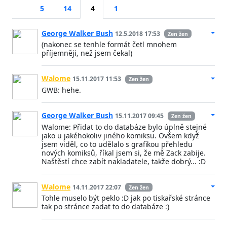
5
14
4
1
George Walker Bush
12.5.2018 17:53
Zen žen
(nakonec se tenhle formát četl mnohem
příjemněji, než jsem čekal)
Walome
15.11.2017 11:53
Zen žen
GWB: hehe.
George Walker Bush
15.11.2017 09:45
Zen žen
Walome: Přidat to do databáze bylo úplně stejné
jako u jakéhokoliv jiného komiksu. Ovšem když
jsem viděl, co to udělalo s grafikou přehledu
nových komiksů, říkal jsem si, že mě Zack zabije.
Naštěstí chce zabít nakladatele, takže dobrý... :D
Walome
14.11.2017 22:07
Zen žen
Tohle muselo být peklo :D jak po tiskařské stránce
tak po stránce zadat to do databáze :)