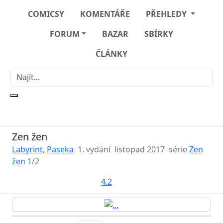
COMICSY
KOMENTÁŘE
PŘEHLEDY
FORUM
BAZAR
SBÍRKY
ČLÁNKY
Zen žen
Labyrint
,
Paseka
1. vydání
listopad 2017
série
Zen
žen
1/2
4.2