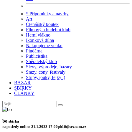
* Připomínky a návrhy
Art
Čtenářský koutek
Filmový a hudební klub
Herní vlákno
Ikonková dílna
Nakupujeme venku
Pindárna
Publicistika
Sběratelský klub
Slevy, výprodeje, bazary
Srazy, cony, festivaly
Stripy, jouky, fejky :)
BAZAR
SBÍRKY
ČLÁNKY
bo
sbírka
naposledy online 21.1.2023 17:00
pb16@seznam.cz