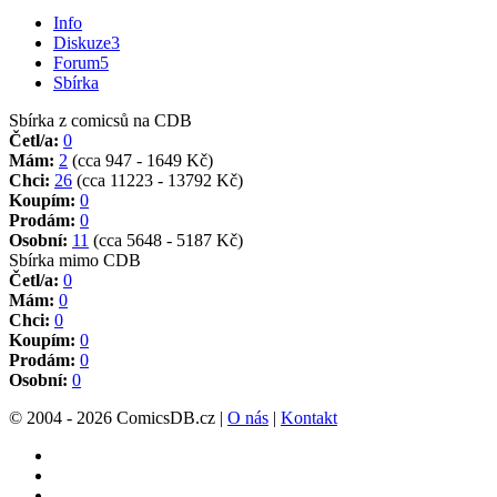
Info
Diskuze
3
Forum
5
Sbírka
Sbírka z comicsů na CDB
Četl/a:
0
Mám:
2
(cca 947 - 1649 Kč)
Chci:
26
(cca 11223 - 13792 Kč)
Koupím:
0
Prodám:
0
Osobní:
11
(cca 5648 - 5187 Kč)
Sbírka mimo CDB
Četl/a:
0
Mám:
0
Chci:
0
Koupím:
0
Prodám:
0
Osobní:
0
© 2004 - 2026 ComicsDB.cz |
O nás
|
Kontakt