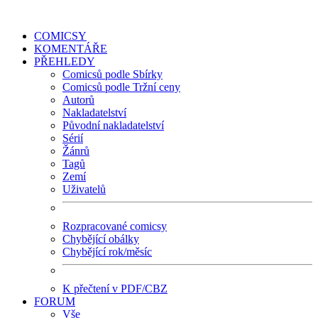
COMICSY
KOMENTÁŘE
PŘEHLEDY
Comicsů podle Sbírky
Comicsů podle Tržní ceny
Autorů
Nakladatelství
Původní nakladatelství
Sérií
Žánrů
Tagů
Zemí
Uživatelů
Rozpracované comicsy
Chybějící obálky
Chybějící rok/měsíc
K přečtení v PDF/CBZ
FORUM
Vše