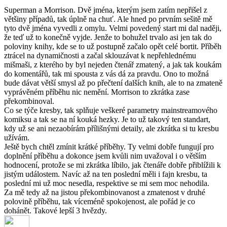
Superman a Morrison. Dvě jména, kterým jsem zatím nepřišel z
většiny případů, tak úplně na chuť. Ale hned po prvním sešitě mě
tyto dvě jména vyvedli z omylu. Velmi povedený start mi dal naději,
že teď už to konečně vyjde. Jenže to bohužel trvalo asi jen tak do
poloviny knihy, kde se to už postupně začalo opět celé bortit. Příběh
ztrácel na dynamičnosti a začal sklouzávat k nepřehlednému
mišmaši, z kterého by byl nejeden čtenář zmatený, a jak tak koukám
do komentářů, tak mi spousta z vás dá za pravdu. Ono to možná
bude dávat větší smysl až po přečtení dalších knih, ale to na zmateně
vyprávěném příběhu nic nemění. Morrison to zkrátka zase
překombinoval.
Co se týče kresby, tak splňuje veškeré parametry mainstreamového
komiksu a tak se na ní kouká hezky. Je to už takový ten standart,
kdy už se ani nezaobírám přílišnými detaily, ale zkrátka si tu kresbu
užívám.
Ještě bych chtěl zmínit krátké příběhy. Ty velmi dobře fungují pro
doplnění příběhu a dokonce jsem kvůli nim uvažoval i o větším
hodnocení, protože se mi zkrátka líbilo, jak čtenáře dobře přiblížili k
jistým událostem. Navíc až na ten poslední měli i fajn kresbu, ta
poslední mi už moc nesedla, respektive se mi sem moc nehodila.
Za mě tedy až na jistou překombinovanost a zmatenost v druhé
polovině příběhu, tak víceméně spokojenost, ale pořád je co
dohánět. Takové lepší 3 hvězdy.