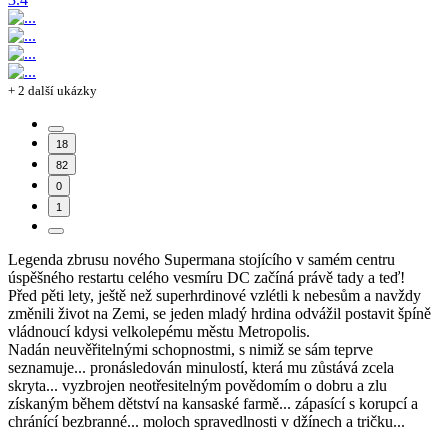
+ 2 další ukázky
18
82
0
1
Legenda zbrusu nového Supermana stojícího v samém centru
úspěšného restartu celého vesmíru DC začíná právě tady a teď!
Před pěti lety, ještě než superhrdinové vzlétli k nebesům a navždy
změnili život na Zemi, se jeden mladý hrdina odvážil postavit špíně
vládnoucí kdysi velkolepému městu Metropolis.
Nadán neuvěřitelnými schopnostmi, s nimiž se sám teprve
seznamuje... pronásledován minulostí, která mu zůstává zcela
skryta... vyzbrojen neotřesitelným povědomím o dobru a zlu
získaným během dětství na kansaské farmě... zápasící s korupcí a
chránící bezbranné... moloch spravedlnosti v džínech a tričku...