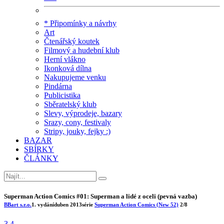
* Připomínky a návrhy
Art
Čtenářský koutek
Filmový a hudební klub
Herní vlákno
Ikonková dílna
Nakupujeme venku
Pindárna
Publicistika
Sběratelský klub
Slevy, výprodeje, bazary
Srazy, cony, festivaly
Stripy, jouky, fejky :)
BAZAR
SBÍRKY
ČLÁNKY
Superman Action Comics #01: Superman a lidé z oceli (pevná vazba)
BBart s.r.o.
1. vydání
duben 2013
série
Superman Action Comics (New 52)
2/8
3.4