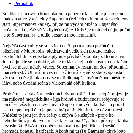
Permalink
Souhlas s ericovým komentářem u paperbacku - tohle je konečně
mainstreamový a čitelný Superman (vzhledem k tomu, že sledujeme
start Supermanovi kariéry, přijde mi vydání blbého Utajeného
počátku jako ještě větší zbytečnost). A i když je to docela fajn, pořád
je to Superman (a já tudle postavu moc nemusím).
Největší část knihy se soustředí na Supermanovo počáteční
působení v Metropolis, představení vedlejších postav, reakce
ostatních lidí na emzáka a plynule přechází v souboj s Brainiacem.
Je to fajn, čte se to dobře, ale je to klasickej mainstream a nic k čemu
bych se musel někdy vracet. Supermanův restart mi dost připomíná
marvelovský Ultimátní vesmír - ač to má stejné základy, spousta
věcí se tu děje jinak - dost se mi líbilo např. nově udělané město v
láhvi nebo úvodní scéna s vlakem alá obří kulkou.
Problém nastává až u posledních dvou sešitů. Tam se opět objevuje
má milovná megadebilita - liga hrdinů z budoucnosti (objevuje se
téměř ve všech u nás vydaných Supermanových knihách a pořád
jsem nepochopil čím je podstatná) a příběh přestane dávat smysl.
Naštěstí to jsou jen dva sešity a zbývá 6 slušných - proto ho
nehodnotím, jinak bych musel klesnou na **, a to si přeci jen kniha
nezaslouží. BBArt má opět zpracování na jedničku - 8 sešitů,
hromada bonusů, hardback. Akorát mi tu (i u Batmana) chyb logo