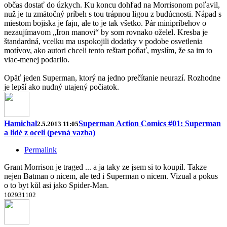
občas dostať do úzkych. Ku koncu dohľad na Morrisonom poľavil,
nuž je tu zmätočný príbeh s tou trápnou ligou z budúcnosti. Nápad s
miestom bojiska je fajn, ale to je tak všetko. Pár minipríbehov o
nezaujímavom „Iron manovi“ by som rovnako oželel. Kresba je
štandardná, vcelku ma uspokojili dodatky v podobe osvetlenia
motívov, ako autori chceli tento reštart poňať, myslím, že sa im to
viac-menej podarilo.
Opäť jeden Superman, ktorý na jedno prečítanie neurazí. Rozhodne
je lepší ako nudný utajený počiatok.
Hamichal
Superman Action Comics #01: Superman
2.5.2013 11:05
a lidé z oceli (pevná vazba)
Permalink
Grant Morrison je traged ... a ja taky ze jsem si to koupil. Takze
nejen Batman o nicem, ale ted i Superman o nicem. Vizual a pokus
o to byt kůl asi jako Spider-Man.
10
29
31
10
2