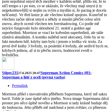
jsem nepobíral smysl těch meziher v každém sešitě, přišlo mi, že to
ničí tempo a i po tom, co se ukázalo, že všechny mají smysl (i ty
nejprkotinovější) si stojím za svým a myslím si, že pacing je docela
nešťastný. Ve třetí knize je ale všechno krásně spojeno. Konečně to
všechno začne dávat smysl a někdy si musím přečíst celou sérii
znovu, abych ocenil všechen ten foreshadowing. Co podle mě
nejvíce fungovalo bylo skloubení 21. století a golden age
superhrdinů. Morrison se vrací ke kořenům superhrdinů, ale stále
zůstává aktuálním. A komiks naštěstí není ukecanej, četlo by se to
fakt mnohem hůř, kdyby tam bylo i jenom o trošku víc textu. Za
první dvě knihy 3 hvězdy, za poslední 4 hvězdy, ale nedivil bych se,
kdybych jednou, až si to přečtu znovu, hodnocení zvedl o
hvězdičku.
Stipec231
Superman Action Comics #01:
27.6.2025 20:47
Superman a lidé z oceli (pevná vazba)
Permalink
Morrison přišel s inovativním příběhem Supermana, který mě sakra
bavil. Tohle je zase úplně něco jiného. Nova image Supermana dává
prostor pro něco úplně nového a Morrison si tady krásně buduje děj
do budoucna. Jeho příběh mě nadchnul a jsem zvědav, co přinesou