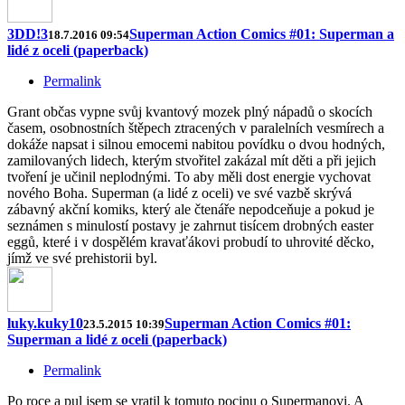
3DD!3
Superman Action Comics #01: Superman a
18.7.2016 09:54
lidé z oceli (paperback)
Permalink
Grant občas vypne svůj kvantový mozek plný nápadů o skocích
časem, osobnostních štěpech ztracených v paralelních vesmírech a
dokáže napsat i silnou emocemi nabitou povídku o dvou hodných,
zamilovaných lidech, kterým stvořitel zakázal mít děti a při jejich
tvoření je učinil neplodnými. To aby měli dost energie vychovat
nového Boha. Superman (a lidé z oceli) ve své vazbě skrývá
zábavný akční komiks, který ale čtenáře nepodceňuje a pokud je
seznámen s minulostí postavy je zahrnut tisícem drobných easter
eggů, které i v dospělém kravaťákovi probudí to uhrovité děcko,
jímž ve své prehistorii byl.
luky.kuky10
Superman Action Comics #01:
23.5.2015 10:39
Superman a lidé z oceli (paperback)
Permalink
Po roce a pul jsem se vratil k tomuto pocinu o Supermanovi. A