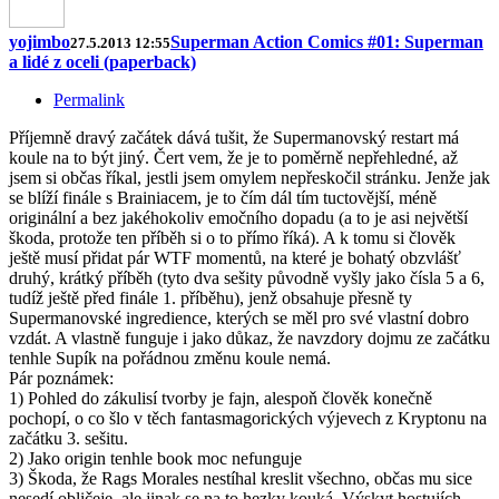
yojimbo
Superman Action Comics #01: Superman
27.5.2013 12:55
a lidé z oceli (paperback)
Permalink
Příjemně dravý začátek dává tušit, že Supermanovský restart má
koule na to být jiný. Čert vem, že je to poměrně nepřehledné, až
jsem si občas říkal, jestli jsem omylem nepřeskočil stránku. Jenže jak
se blíží finále s Brainiacem, je to čím dál tím tuctovější, méně
originální a bez jakéhokoliv emočního dopadu (a to je asi největší
škoda, protože ten příběh si o to přímo říká). A k tomu si člověk
ještě musí přidat pár WTF momentů, na které je bohatý obzvlášť
druhý, krátký příběh (tyto dva sešity původně vyšly jako čísla 5 a 6,
tudíž ještě před finále 1. příběhu), jenž obsahuje přesně ty
Supermanovské ingredience, kterých se měl pro své vlastní dobro
vzdát. A vlastně funguje i jako důkaz, že navzdory dojmu ze začátku
tenhle Supík na pořádnou změnu koule nemá.
Pár poznámek:
1) Pohled do zákulisí tvorby je fajn, alespoň člověk konečně
pochopí, o co šlo v těch fantasmagorických výjevech z Kryptonu na
začátku 3. sešitu.
2) Jako origin tenhle book moc nefunguje
3) Škoda, že Rags Morales nestíhal kreslit všechno, občas mu sice
nesedí obličeje, ale jinak se na to hezky kouká. Výskyt hostujích