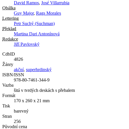
David Ramos
,
José Villarrubia
Obálka
Guy Major
,
Rags Morales
Lettering
Petr Suchý (Suchman)
Překlad
Martina Dari Antonínová
Redakce
Jiří Pavlovský
CdbID
4826
Žánry
akční
,
superhrdinský
ISBN/ISSN
978-80-7461-344-9
Vazba
šitá v tvrdých deskách s přebalem
Formát
170 x 260 x 21 mm
Tisk
barevný
Stran
256
Původní cena