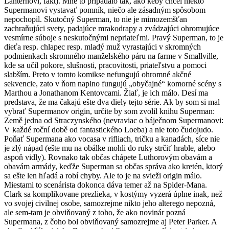
Lanternovi, fakt). Mne to pripadalo tak, ako keby chcel niekto
Supermanovi vystavať pomník, niečo ale zásadným spôsobom
nepochopil. Skutočný Superman, to nie je mimozemšťan
zachraňujúci svety, padajúce mrakodrapy a zvádzajúci ohromujúce
vesmírne súboje s neskutočnými nepriateľmi. Pravý Superman, to je
dieťa resp. chlapec resp. mladý muž vyrastajúci v skromných
podmienkach skromného manželského páru na farme v Smallville,
kde sa učil pokore, slušnosti, pracovitosti, priateľstvu a pomoci
slabším. Preto v tomto komikse nefungujú ohromné akčné
sekvencie, zato v ňom naplno fungujú „obyčajné“ komorné scény s
Marthou a Jonathanom Kentovcami. Žiaľ, je ich málo. Desí ma
predstava, že ma čakajú ešte dva diely tejto série. Ak by som si mal
vybrať Supermanov origin, určite by som zvolil knihu Superman:
Země jedna od Straczynského (nevraviac o báječnom Supermanovi:
V každé roční době od fantastického Loeba) a nie toto čudojudo.
Poňať Supermana ako vocasa v rifliach, tričku a kanadách, síce nie
je zlý nápad (ešte mu na obálke mohli do ruky strčiť hrable, alebo
aspoň vidly). Rovnako tak občas chápete Luthorovým obavám a
obavám armády, keďže Superman sa občas správa ako kretén, ktorý
sa ešte len hľadá a robí chyby. Ale to je na svieži origin málo.
Miestami to scenárista dokonca dáva temer až na Spider-Mana.
Clark sa komplikovane prezlieka, v kostýmy vyzerá úplne inak, než
vo svojej civilnej osobe, samozrejme nikto jeho alterego nepozná,
ale sem-tam je obviňovaný z toho, že ako novinár pozná
Supermana, z čoho bol obviňovaný samozrejme aj Peter Parker. A