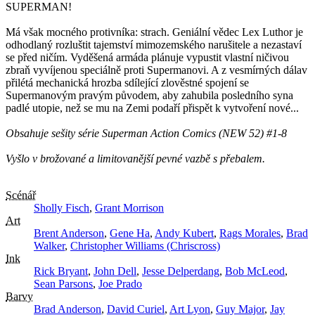
SUPERMAN!
Má však mocného protivníka: strach. Geniální vědec Lex Luthor je
odhodlaný rozluštit tajemství mimozemského narušitele a nezastaví
se před ničím. Vyděšená armáda plánuje vypustit vlastní ničivou
zbraň vyvíjenou speciálně proti Supermanovi. A z vesmírných dálav
přilétá mechanická hrozba sdílející zlověstné spojení se
Supermanovým pravým původem, aby zahubila posledního syna
padlé utopie, než se mu na Zemi podaří přispět k vytvoření nové...
Obsahuje sešity série Superman Action Comics (NEW 52) #1-8
Vyšlo v brožované a limitovanější pevné vazbě s přebalem.
Scénář
Sholly Fisch
,
Grant Morrison
Art
Brent Anderson
,
Gene Ha
,
Andy Kubert
,
Rags Morales
,
Brad
Walker
,
Christopher Williams (Chriscross)
Ink
Rick Bryant
,
John Dell
,
Jesse Delperdang
,
Bob McLeod
,
Sean Parsons
,
Joe Prado
Barvy
Brad Anderson
,
David Curiel
,
Art Lyon
,
Guy Major
,
Jay