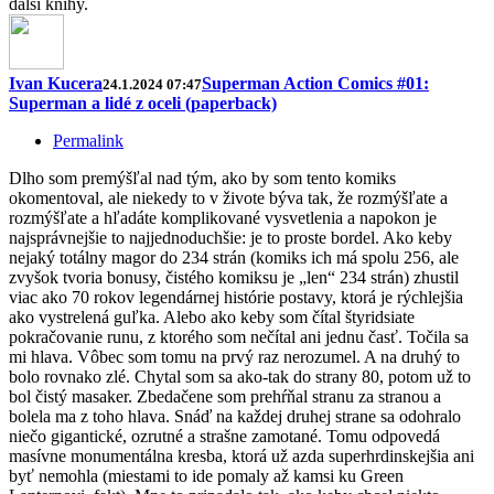
další knihy.
Ivan Kucera
Superman Action Comics #01:
24.1.2024 07:47
Superman a lidé z oceli (paperback)
Permalink
Dlho som premýšľal nad tým, ako by som tento komiks
okomentoval, ale niekedy to v živote býva tak, že rozmýšľate a
rozmýšľate a hľadáte komplikované vysvetlenia a napokon je
najsprávnejšie to najjednoduchšie: je to proste bordel. Ako keby
nejaký totálny magor do 234 strán (komiks ich má spolu 256, ale
zvyšok tvoria bonusy, čistého komiksu je „len“ 234 strán) zhustil
viac ako 70 rokov legendárnej histórie postavy, ktorá je rýchlejšia
ako vystrelená guľka. Alebo ako keby som čítal štyridsiate
pokračovanie runu, z ktorého som nečítal ani jednu časť. Točila sa
mi hlava. Vôbec som tomu na prvý raz nerozumel. A na druhý to
bolo rovnako zlé. Chytal som sa ako-tak do strany 80, potom už to
bol čistý masaker. Zbedačene som prehŕňal stranu za stranou a
bolela ma z toho hlava. Snáď na každej druhej strane sa odohralo
niečo gigantické, ozrutné a strašne zamotané. Tomu odpovedá
masívne monumentálna kresba, ktorá už azda superhrdinskejšia ani
byť nemohla (miestami to ide pomaly až kamsi ku Green