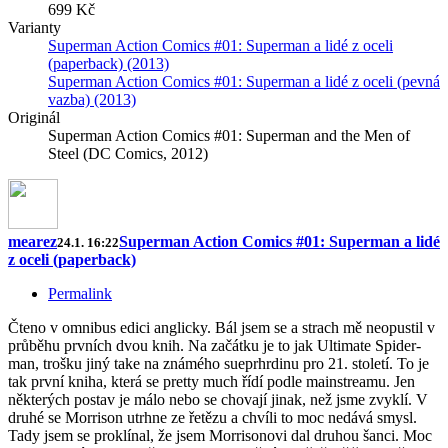
699 Kč
Varianty
Superman Action Comics #01: Superman a lidé z oceli
(paperback) (2013)
Superman Action Comics #01: Superman a lidé z oceli (pevná
vazba) (2013)
Originál
Superman Action Comics #01: Superman and the Men of
Steel (DC Comics, 2012)
mearez
Superman Action Comics #01: Superman a lidé
24.1. 16:22
z oceli (paperback)
Permalink
Čteno v omnibus edici anglicky. Bál jsem se a strach mě neopustil v
průběhu prvních dvou knih. Na začátku je to jak Ultimate Spider-
man, trošku jiný take na známého sueprhrdinu pro 21. století. To je
tak první kniha, která se pretty much řídí podle mainstreamu. Jen
některých postav je málo nebo se chovají jinak, než jsme zvyklí. V
druhé se Morrison utrhne ze řetězu a chvíli to moc nedává smysl.
Tady jsem se proklínal, že jsem Morrisonovi dal druhou šanci. Moc