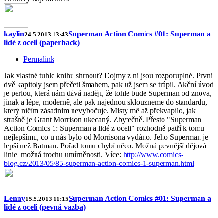
kaylin
Superman Action Comics #01: Superman a
24.5.2013 13:43
lidé z oceli (paperback)
Permalink
Jak vlastně tuhle knihu shrnout? Dojmy z ní jsou rozporuplné. První
dvě kapitoly jsem přečetl šmahem, pak už jsem se trápil. Akční úvod
je perlou, která nám dává naději, že tohle bude Superman od znova,
jinak a lépe, moderně, ale pak najednou sklouzneme do standardu,
který ničím zásadním nevybočuje. Místy mě až překvapilo, jak
strašně je Grant Morrison ukecaný. Zbytečně. Přesto "Superman
Action Comics 1: Superman a lidé z oceli" rozhodně patří k tomu
nejlepšímu, co u nás bylo od Morrisona vydáno. Jeho Superman je
lepší než Batman. Pořád tomu chybí něco. Možná pevnější dějová
linie, možná trochu umírněnosti. Více:
http://www.comics-
blog.cz/2013/05/85-superman-action-comics-1-superman.html
Lenny
Superman Action Comics #01: Superman a
15.5.2013 11:15
lidé z oceli (pevná vazba)