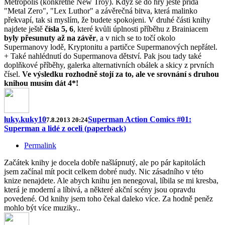
Metropolis (konkrétně New Troy). Když se do hry ještě přidá
"Metal Zero", "Lex Luthor" a závěrečná bitva, která malinko
překvapí, tak si myslím, že budete spokojeni. V druhé části knihy
najdete ještě
čísla 5, 6
, které kvůli úplnosti příběhu z Brainiacem
byly přesunuty až na závěr
, a v nich se to točí okolo
Supermanovy lodě, Kryptonitu a partičce Supermanových nepřátel.
+ Také nahlédnutí do Supermanova dětství. Pak jsou tady také
doplňkové příběhy, galerka alternativních obálek a skicy z prvních
čísel.
Ve výsledku rozhodně stojí za to, ale ve srovnání s druhou
knihou musím dát 4*!
luky.kuky10
Superman Action Comics #01:
7.8.2013 20:24
Superman a lidé z oceli (paperback)
Permalink
Začátek knihy je docela dobře našlápnutý, ale po pár kapitolách
jsem začínal mít pocit celkem dobré nudy. Nic zásadního v této
knize nenajdete. Ale abych knihu jen nenegoval, líbila se mi kresba,
která je moderní a líbivá, a některé akční scény jsou opravdu
povedené. Od knihy jsem toho čekal daleko více. Za hodně peněz
mohlo být více muziky..