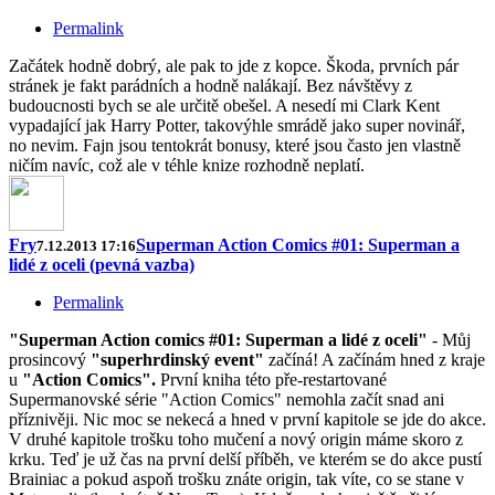
Permalink
Začátek hodně dobrý, ale pak to jde z kopce. Škoda, prvních pár
stránek je fakt parádních a hodně nalákají. Bez návštěvy z
budoucnosti bych se ale určitě obešel. A nesedí mi Clark Kent
vypadající jak Harry Potter, takovýhle smrádě jako super novinář,
no nevim. Fajn jsou tentokrát bonusy, které jsou často jen vlastně
ničím navíc, což ale v téhle knize rozhodně neplatí.
Fry
Superman Action Comics #01: Superman a
7.12.2013 17:16
lidé z oceli (pevná vazba)
Permalink
"Superman Action comics #01: Superman a lidé z oceli"
- Můj
prosincový
"superhrdinský event"
začíná! A začínám hned z kraje
u
"Action Comics".
První kniha této pře-restartované
Supermanovské série "Action Comics" nemohla začít snad ani
příznivěji. Nic moc se nekecá a hned v první kapitole se jde do akce.
V druhé kapitole trošku toho mučení a nový origin máme skoro z
krku. Teď je už čas na první delší příběh, ve kterém se do akce pustí
Brainiac a pokud aspoň trošku znáte origin, tak víte, co se stane v