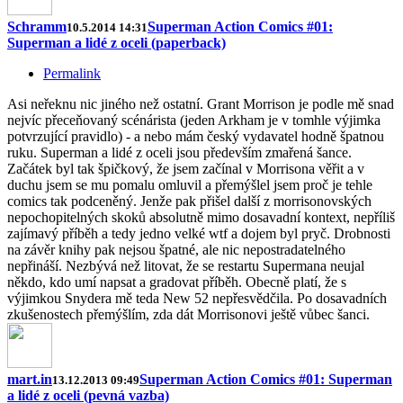
Schramm
Superman Action Comics #01:
10.5.2014 14:31
Superman a lidé z oceli (paperback)
Permalink
Asi neřeknu nic jiného než ostatní. Grant Morrison je podle mě snad
nejvíc přeceňovaný scénárista (jeden Arkham je v tomhle výjimka
potvrzující pravidlo) - a nebo mám český vydavatel hodně špatnou
ruku. Superman a lidé z oceli jsou především zmařená šance.
Začátek byl tak špičkový, že jsem začínal v Morrisona věřit a v
duchu jsem se mu pomalu omluvil a přemýšlel jsem proč je tehle
comics tak podceněný. Jenže pak přišel další z morrisonovských
nepochopitelných skoků absolutně mimo dosavadní kontext, nepříliš
zajímavý příběh a tedy jedno velké wtf a dojem byl pryč. Drobnosti
na závěr knihy pak nejsou špatné, ale nic nepostradatelného
nepřináší. Nezbývá než litovat, že se restartu Supermana neujal
někdo, kdo umí napsat a gradovat příběh. Obecně platí, že s
výjimkou Snydera mě teda New 52 nepřesvědčila. Po dosavadních
zkušenostech přemýšlím, zda dát Morrisonovi ještě vůbec šanci.
mart.in
Superman Action Comics #01: Superman
13.12.2013 09:49
a lidé z oceli (pevná vazba)