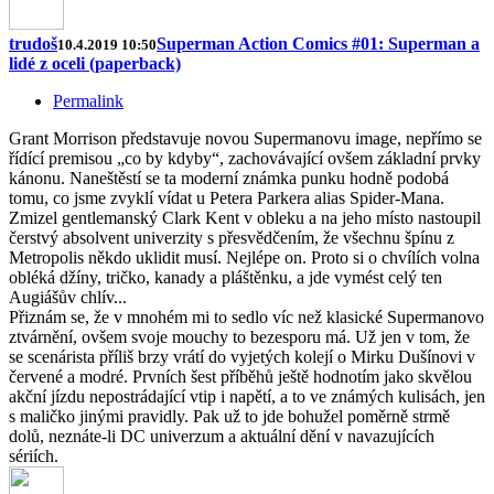
trudoš
Superman Action Comics #01: Superman a
10.4.2019 10:50
lidé z oceli (paperback)
Permalink
Grant Morrison představuje novou Supermanovu image, nepřímo se
řídící premisou „co by kdyby“, zachovávající ovšem základní prvky
kánonu. Naneštěstí se ta moderní známka punku hodně podobá
tomu, co jsme zvyklí vídat u Petera Parkera alias Spider-Mana.
Zmizel gentlemanský Clark Kent v obleku a na jeho místo nastoupil
čerstvý absolvent univerzity s přesvědčením, že všechnu špínu z
Metropolis někdo uklidit musí. Nejlépe on. Proto si o chvílích volna
obléká džíny, tričko, kanady a pláštěnku, a jde vymést celý ten
Augiášův chlív...
Přiznám se, že v mnohém mi to sedlo víc než klasické Supermanovo
ztvárnění, ovšem svoje mouchy to bezesporu má. Už jen v tom, že
se scenárista příliš brzy vrátí do vyjetých kolejí o Mirku Dušínovi v
červené a modré. Prvních šest příběhů ještě hodnotím jako skvělou
akční jízdu nepostrádající vtip i napětí, a to ve známých kulisách, jen
s maličko jinými pravidly. Pak už to jde bohužel poměrně strmě
dolů, neznáte-li DC univerzum a aktuální dění v navazujících
sériích.