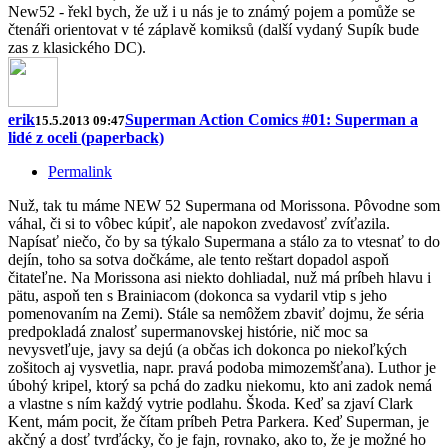
New52 - řekl bych, že už i u nás je to známý pojem a pomůže se
čtenáři orientovat v té záplavě komiksů (další vydaný Supík bude
zas z klasického DC).
erik
Superman Action Comics #01: Superman a
15.5.2013 09:47
lidé z oceli (paperback)
Permalink
Nuž, tak tu máme NEW 52 Supermana od Morissona. Pôvodne som
váhal, či si to vôbec kúpiť, ale napokon zvedavosť zvíťazila.
Napísať niečo, čo by sa týkalo Supermana a stálo za to vtesnať to do
dejín, toho sa sotva dočkáme, ale tento reštart dopadol aspoň
čitateľne. Na Morissona asi niekto dohliadal, nuž má príbeh hlavu i
pätu, aspoň ten s Brainiacom (dokonca sa vydaril vtip s jeho
pomenovaním na Zemi). Stále sa nemôžem zbaviť dojmu, že séria
predpokladá znalosť supermanovskej histórie, nič moc sa
nevysvetľuje, javy sa dejú (a občas ich dokonca po niekoľkých
zošitoch aj vysvetlia, napr. pravá podoba mimozemšťana). Luthor je
úbohý kripel, ktorý sa pchá do zadku niekomu, kto ani zadok nemá
a vlastne s ním každý vytrie podlahu. Škoda. Keď sa zjaví Clark
Kent, mám pocit, že čítam príbeh Petra Parkera. Keď Superman, je
akčný a dosť tvrďácky, čo je fajn, rovnako, ako to, že je možné ho