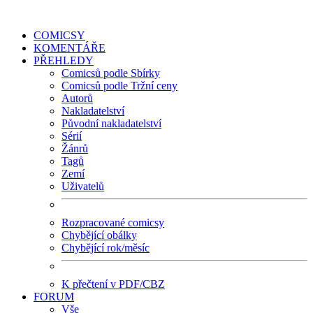
COMICSY
KOMENTÁŘE
PŘEHLEDY
Comicsů podle Sbírky
Comicsů podle Tržní ceny
Autorů
Nakladatelství
Původní nakladatelství
Sérií
Žánrů
Tagů
Zemí
Uživatelů
Rozpracované comicsy
Chybějící obálky
Chybějící rok/měsíc
K přečtení v PDF/CBZ
FORUM
Vše