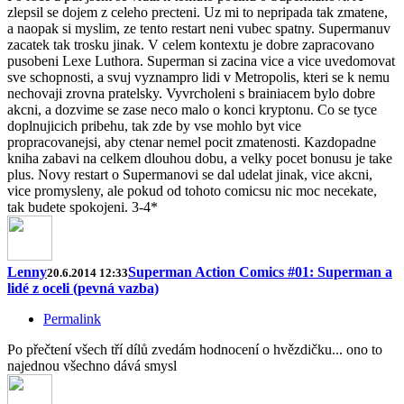
zlepsil se dojem z celeho precteni. Uz mi to nepripada tak zmatene,
a naopak si myslim, ze tento restart neni vubec spatny. Supermanuv
zacatek tak trosku jinak. V celem kontextu je dobre zapracovano
pusobeni Lexe Luthora. Superman si zacina vice a vice uvedomovat
sve schopnosti, a svuj vyznampro lidi v Metropolis, kteri se k nemu
nechovaji zrovna pratelsky. Vyvrcholeni s brainiacem bylo dobre
akcni, a dozvime se zase neco malo o konci kryptonu. Co se tyce
doplnujicich pribehu, tak zde by vse mohlo byt vice
propracovanejsi, aby ctenar nemel pocit zmatenosti. Kazdopadne
kniha zabavi na celkem dlouhou dobu, a velky pocet bonusu je take
plus. Novy restart o Supermanovi se dal udelat jinak, vice akcni,
vice promysleny, ale pokud od tohoto comicsu nic moc necekate,
tak budete spokojeni. 3-4*
Lenny
Superman Action Comics #01: Superman a
20.6.2014 12:33
lidé z oceli (pevná vazba)
Permalink
Po přečtení všech tří dílů zvedám hodnocení o hvězdičku... ono to
najednou všechno dává smysl