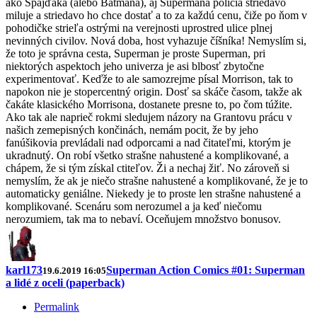
ako Spajďáka (alebo Batmana), aj Supermana polícia striedavo
miluje a striedavo ho chce dostať a to za každú cenu, čiže po ňom v
pohodičke strieľa ostrými na verejnosti uprostred ulice plnej
nevinných civilov. Nová doba, host vyhazuje číšníka! Nemyslím si,
že toto je správna cesta, Superman je proste Superman, pri
niektorých aspektoch jeho univerza je asi blbosť zbytočne
experimentovať. Keďže to ale samozrejme písal Morrison, tak to
napokon nie je stopercentný origin. Dosť sa skáče časom, takže ak
čakáte klasického Morrisona, dostanete presne to, po čom túžite.
Ako tak ale naprieč rokmi sledujem názory na Grantovu prácu v
našich zemepisných končinách, nemám pocit, že by jeho
fanúšikovia prevládali nad odporcami a nad čitateľmi, ktorým je
ukradnutý. On robí všetko strašne nahustené a komplikované, a
chápem, že si tým získal ctiteľov. Ži a nechaj žiť. No zároveň si
nemyslím, že ak je niečo strašne nahustené a komplikované, že je to
automaticky geniálne. Niekedy je to proste len strašne nahustené a
komplikované. Scenáru som nerozumel a ja keď niečomu
nerozumiem, tak ma to nebaví. Oceňujem množstvo bonusov.
karl173
Superman Action Comics #01: Superman
19.6.2019 16:05
a lidé z oceli (paperback)
Permalink