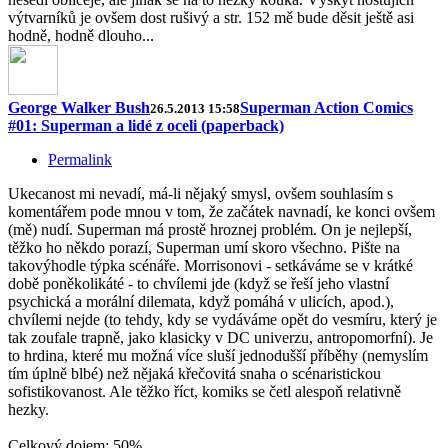
výtvarníků je ovšem dost rušivý a str. 152 mě bude děsit ještě asi
hodně, hodně dlouho...
George Walker Bush
Superman Action Comics
26.5.2013 15:58
#01: Superman a lidé z oceli (paperback)
Permalink
Ukecanost mi nevadí, má-li nějaký smysl, ovšem souhlasím s
komentářem pode mnou v tom, že začátek navnadí, ke konci ovšem
(mě) nudí. Superman má prostě hroznej problém. On je nejlepší,
těžko ho někdo porazí, Superman umí skoro všechno. Pište na
takovýhodle týpka scénáře. Morrisonovi - setkáváme se v krátké
době poněkolikáté - to chvílemi jde (když se řeší jeho vlastní
psychická a morální dilemata, když pomáhá v ulicích, apod.),
chvílemi nejde (to tehdy, kdy se vydáváme opět do vesmíru, který je
tak zoufale trapně, jako klasicky v DC univerzu, antropomorfní). Je
to hrdina, které mu možná více sluší jednodušší příběhy (nemyslím
tím úplně blbé) než nějaká křečovitá snaha o scénaristickou
sofistikovanost. Ale těžko říct, komiks se četl alespoň relativně
hezky.
Celkový dojem: 50%