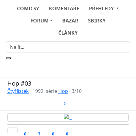
COMICSY
KOMENTÁŘE
PŘEHLEDY
FORUM
BAZAR
SBÍRKY
ČLÁNKY
Hop #03
Čtyřlístek
1992
série
Hop
3/10
0
0
3
0
0