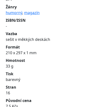
Žánry
humorný
,
magazín
ISBN/ISSN
-
Vazba
sešit v měkkých deskách
Formát
210 x 297 x 1 mm
Hmotnost
33 g
Tisk
barevný
Stran
16
Původní cena
7.5 Kčs