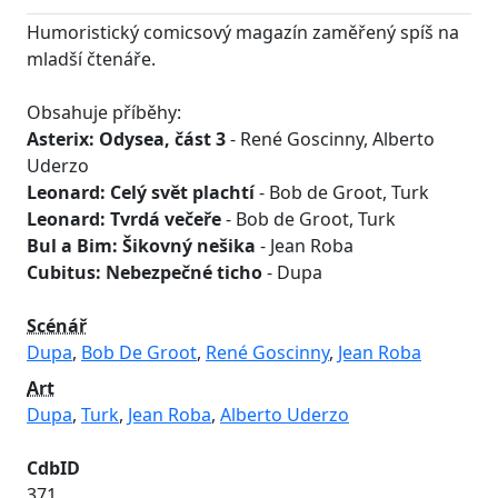
Humoristický comicsový magazín zaměřený spíš na
mladší čtenáře.
Obsahuje příběhy:
Asterix: Odysea, část 3
- René Goscinny, Alberto
Uderzo
Leonard: Celý svět plachtí
- Bob de Groot, Turk
Leonard: Tvrdá večeře
- Bob de Groot, Turk
Bul a Bim: Šikovný nešika
- Jean Roba
Cubitus: Nebezpečné ticho
- Dupa
Scénář
Dupa
,
Bob De Groot
,
René Goscinny
,
Jean Roba
Art
Dupa
,
Turk
,
Jean Roba
,
Alberto Uderzo
CdbID
371