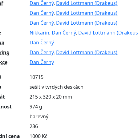
ář
Dan Černý
,
David Lottmann (Drakeus)
Dan Černý
,
David Lottmann (Drakeus)
Dan Černý
,
David Lottmann (Drakeus)
y
Nikkarin
,
Dan Černý
,
David Lottmann (Drakeus
ka
Dan Černý
ring
Dan Černý
,
David Lottmann (Drakeus)
kce
Dan Černý
D
10715
a
sešit v tvrdých deskách
át
215 x 320 x 20 mm
nost
974 g
barevný
n
236
dní cena
1000 Kč