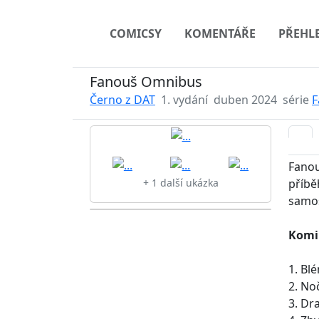
COMICSY
KOMENTÁŘE
PŘEHL
Fanouš Omnibus
Černo z DAT
1. vydání
duben 2024
série
F
Fanou
příbě
+ 1 další ukázka
samos
Komi
1. Bl
2. No
3. Dr