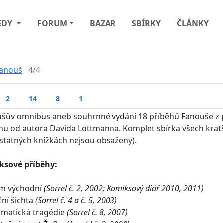
EDY
FORUM
BAZAR
SBÍRKY
ČLÁNKY
anouš
4/4
2
14
8
1
šův omnibus aneb souhrnné vydání 18 příběhů Fanouše z
hu od autora Davida Lottmanna. Komplet sbírka všech kratší
tatných knížkách nejsou obsaženy).
ksové příběhy:
ém východní
(Sorrel č. 2, 2002; Komiksový diář 2010, 2011)
ční šichta
(Sorrel č. 4 a č. 5, 2003)
amatická tragédie
(Sorrel č. 8, 2007)