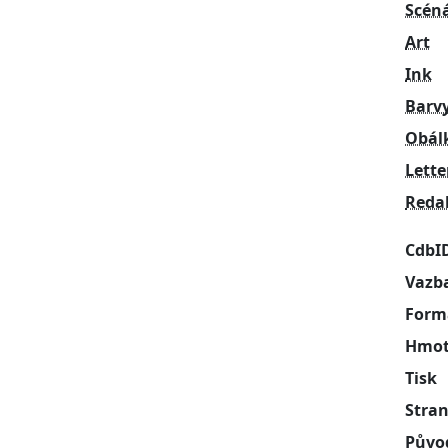
Scén
Art
Ink
Barv
Obál
Lette
Reda
CdbI
Vazb
Form
Hmot
Tisk
Stra
Půvo