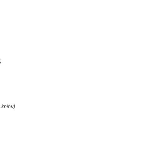
)
o knihu)