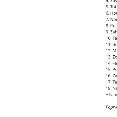
4. Zb
5. To
6. Ho
7. No
8. Ro
9. Za
10. T
11. B
12. 
13. Z
14. F
15. P
16. Z
17. T
18. N
+ Fan
Poprv