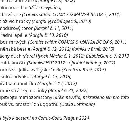
ytečná smrt Žofky
(Aargh! č. 8, 2008)
tální anarchie
(dříve nevydáno)
ubová pře
(Comics salón: COMICS & MANGA BOOK 5, 2011)
c oživlé hračky
(Aargh! Výroční speciál, 2010)
madurový teror
(Aargh! č. 11, 2011)
hradní lapálie
(Aargh! č. 10, 2010)
ábor mrtvých
(Comics salón: COMICS & MANGA BOOK 5, 2011)
rněnská bestie
(Aargh! č. 12, 2012; Komiks v Brně, 2015)
Máchy duch
(Karel Hynek Mácha č. 1, 2012; BubbleGun č. 7, 2013
ombi-Jánošík
(KomiksFEST! 2012 - oficiální katalog, 2012)
anouš vs. Jelita vs.Tryskošnek
(Komiks v Brně, 2015)
ekelná advokát
(Aargh! č. 15, 2015)
vířátka nahniličko
(Aargh! č. 17, 2017)
emné stránky indiánky
(Aargh! č. 21, 2022)
epitvejte mimozemšťany
(dříve nevyšlo, nekresleno jen pro tut
ouš vs. prastaří z Yuggothu
(David Lottmann)
é bylo k dostání na Comic-Conu Prague 2024