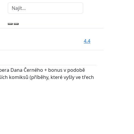
4.4
 pera Dana Černého + bonus v podobě
ch komiksů (příběhy, které vyšly ve třech