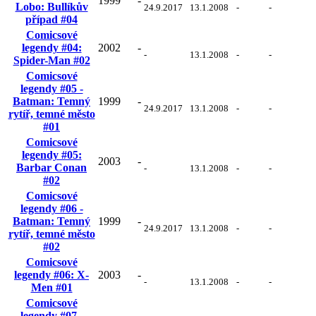
1999
-
Lobo: Bullíkův
24.9.2017
13.1.2008
-
-
případ #04
Comicsové
legendy #04:
2002
-
-
13.1.2008
-
-
Spider-Man #02
Comicsové
legendy #05 -
Batman: Temný
1999
-
24.9.2017
13.1.2008
-
-
rytíř, temné město
#01
Comicsové
legendy #05:
2003
-
Barbar Conan
-
13.1.2008
-
-
#02
Comicsové
legendy #06 -
Batman: Temný
1999
-
24.9.2017
13.1.2008
-
-
rytíř, temné město
#02
Comicsové
legendy #06: X-
2003
-
-
13.1.2008
-
-
Men #01
Comicsové
legendy #07 -