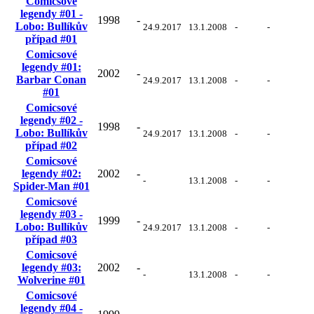
Comicsové
legendy #01 -
1998
-
Lobo: Bullíkův
24.9.2017
13.1.2008
-
-
případ #01
Comicsové
legendy #01:
2002
-
Barbar Conan
24.9.2017
13.1.2008
-
-
#01
Comicsové
legendy #02 -
1998
-
Lobo: Bullíkův
24.9.2017
13.1.2008
-
-
případ #02
Comicsové
legendy #02:
2002
-
-
13.1.2008
-
-
Spider-Man #01
Comicsové
legendy #03 -
1999
-
Lobo: Bullíkův
24.9.2017
13.1.2008
-
-
případ #03
Comicsové
legendy #03:
2002
-
-
13.1.2008
-
-
Wolverine #01
Comicsové
legendy #04 -