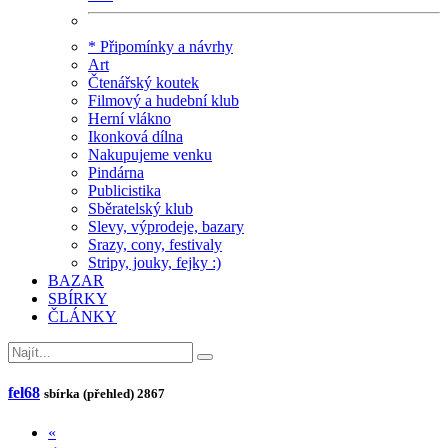
* Připomínky a návrhy
Art
Čtenářský koutek
Filmový a hudební klub
Herní vlákno
Ikonková dílna
Nakupujeme venku
Pindárna
Publicistika
Sběratelský klub
Slevy, výprodeje, bazary
Srazy, cony, festivaly
Stripy, jouky, fejky :)
BAZAR
SBÍRKY
ČLÁNKY
fel68
sbírka (přehled)
2867
«