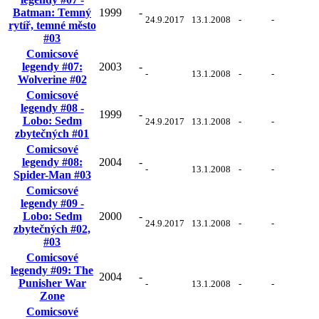
Batman: Temný
1999
-
24.9.2017
13.1.2008
-
-
rytíř, temné město
#03
Comicsové
legendy #07:
2003
-
-
13.1.2008
-
-
Wolverine #02
Comicsové
legendy #08 -
1999
-
Lobo: Sedm
24.9.2017
13.1.2008
-
-
zbytečných #01
Comicsové
legendy #08:
2004
-
-
13.1.2008
-
-
Spider-Man #03
Comicsové
legendy #09 -
Lobo: Sedm
2000
-
24.9.2017
13.1.2008
-
-
zbytečných #02,
#03
Comicsové
legendy #09: The
2004
-
Punisher War
-
13.1.2008
-
-
Zone
Comicsové