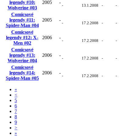
legendy #10:
2005
-
-
13.1.2008
-
-
Wolverine #03
Comicsové
legendy #11:
2005
-
-
17.2.2008
-
-
Spider-Man #04
Comicsové
legendy #12: X-
2006
-
-
17.2.2008
-
-
Men #02
Comicsové
legendy #13:
2006
-
-
17.2.2008
-
-
Wolverine #04
Comicsové
legendy #14:
2006
-
-
17.2.2008
-
-
Spider-Man #05
«
<
5
6
7
8
9
>
»