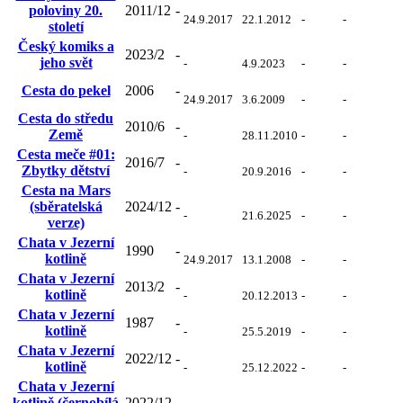
poloviny 20.
2011/12
-
24.9.2017
22.1.2012
-
-
století
Český komiks a
2023/2
-
jeho svět
-
4.9.2023
-
-
Cesta do pekel
2006
-
24.9.2017
3.6.2009
-
-
Cesta do středu
2010/6
-
Země
-
28.11.2010
-
-
Cesta meče #01:
2016/7
-
Zbytky dětství
-
20.9.2016
-
-
Cesta na Mars
(sběratelská
2024/12
-
-
21.6.2025
-
-
verze)
Chata v Jezerní
1990
-
kotlině
24.9.2017
13.1.2008
-
-
Chata v Jezerní
2013/2
-
kotlině
-
20.12.2013
-
-
Chata v Jezerní
1987
-
kotlině
-
25.5.2019
-
-
Chata v Jezerní
2022/12
-
kotlině
-
25.12.2022
-
-
Chata v Jezerní
kotlině (černobílá
2022/12
-