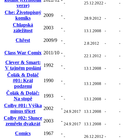
-
25.12.2022
-
-
verze)
Che: Životopisný
2009
-
komiks
-
28.9.2012
-
-
Chlapská
2003
-
záležitost
-
13.1.2008
-
-
Chřest
2009/9
-
-
2.8.2012
-
-
Class War Comix
2011/10
-
-
22.1.2012
-
-
Clever & Smart:
1992
-
V tajném poslání
-
13.1.2008
-
-
Čolák & Doláč
#01: Král
1990
-
-
13.1.2008
-
-
podzemí
Čolák & Doláč:
1993
-
Na stopě
-
13.1.2008
-
-
Colby #01: Výška
2002
-
mínus třicet
24.9.2017
13.1.2008
-
-
Colby #02: Slunce
2003
-
zemřelo dvakrát
24.9.2017
13.1.2008
-
-
Comics
1967
-
-
26.12.2012
-
-