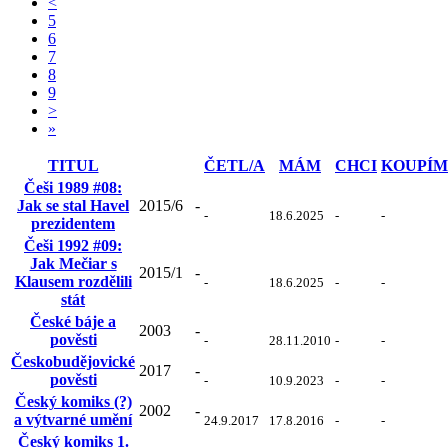
<
5
6
7
8
9
>
»
TITUL
ČETL/A
MÁM
CHCI
KOUPÍM
Češi 1989 #08:
Jak se stal Havel
2015/6
-
-
18.6.2025
-
-
prezidentem
Češi 1992 #09:
Jak Mečiar s
2015/1
-
Klausem rozdělili
-
18.6.2025
-
-
stát
České báje a
2003
-
pověsti
-
28.11.2010
-
-
Českobudějovické
2017
-
pověsti
-
10.9.2023
-
-
Český komiks (?)
2002
-
a výtvarné umění
24.9.2017
17.8.2016
-
-
Český komiks 1.