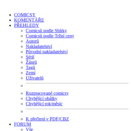
COMICSY
KOMENTÁŘE
PŘEHLEDY
Comicsů podle Sbírky
Comicsů podle Tržní ceny
Autorů
Nakladatelství
Původní nakladatelství
Sérií
Žánrů
Tagů
Zemí
Uživatelů
Rozpracované comicsy
Chybějící obálky
Chybějící rok/měsíc
K přečtení v PDF/CBZ
FORUM
Vše