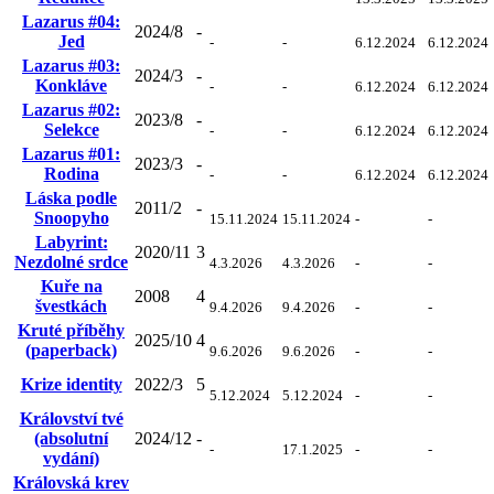
Lazarus #04:
2024/8
-
Jed
-
-
6.12.2024
6.12.2024
Lazarus #03:
2024/3
-
Konkláve
-
-
6.12.2024
6.12.2024
Lazarus #02:
2023/8
-
Selekce
-
-
6.12.2024
6.12.2024
Lazarus #01:
2023/3
-
Rodina
-
-
6.12.2024
6.12.2024
Láska podle
2011/2
-
Snoopyho
15.11.2024
15.11.2024
-
-
Labyrint:
2020/11
3
Nezdolné srdce
4.3.2026
4.3.2026
-
-
Kuře na
2008
4
švestkách
9.4.2026
9.4.2026
-
-
Kruté příběhy
2025/10
4
(paperback)
9.6.2026
9.6.2026
-
-
Krize identity
2022/3
5
5.12.2024
5.12.2024
-
-
Království tvé
(absolutní
2024/12
-
-
17.1.2025
-
-
vydání)
Královská krev