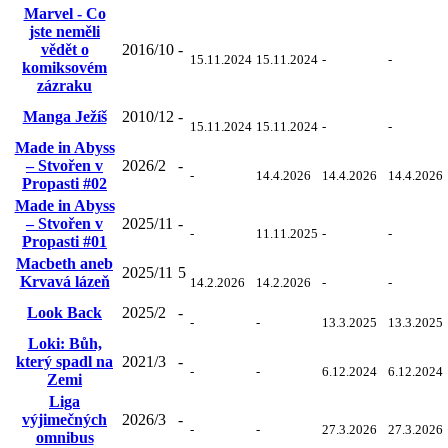
Marvel - Co
jste neměli
vědět o
2016/10
-
15.11.2024
15.11.2024
-
-
komiksovém
zázraku
Manga Ježíš
2010/12
-
15.11.2024
15.11.2024
-
-
Made in Abyss
– Stvořen v
2026/2
-
-
14.4.2026
14.4.2026
14.4.2026
Propasti #02
Made in Abyss
– Stvořen v
2025/11
-
-
11.11.2025
-
-
Propasti #01
Macbeth aneb
2025/11
5
Krvavá lázeň
14.2.2026
14.2.2026
-
-
Look Back
2025/2
-
-
-
13.3.2025
13.3.2025
Loki: Bůh,
který spadl na
2021/3
-
-
-
6.12.2024
6.12.2024
Zemi
Liga
výjimečných
2026/3
-
-
-
27.3.2026
27.3.2026
omnibus