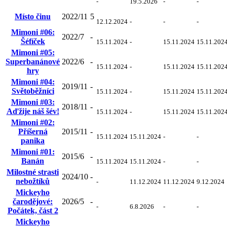
-
19.5.2026
-
-
Místo činu
2022/11
5
12.12.2024
-
-
-
Mimoni #06:
2022/7
-
Šéfíček
15.11.2024
-
15.11.2024
15.11.202
Mimoni #05:
Superbanánové
2022/6
-
15.11.2024
-
15.11.2024
15.11.202
hry
Mimoni #04:
2019/11
-
Světoběžníci
15.11.2024
-
15.11.2024
15.11.202
Mimoni #03:
2018/11
-
Aďžije náš šév!
15.11.2024
-
15.11.2024
15.11.202
Mimoni #02:
Příšerná
2015/11
-
15.11.2024
15.11.2024
-
-
panika
Mimoni #01:
2015/6
-
Banán
15.11.2024
15.11.2024
-
-
Milostné strasti
2024/10
-
nebožtíků
-
11.12.2024
11.12.2024
9.12.2024
Mickeyho
čarodějové:
2026/5
-
-
6.8.2026
-
-
Počátek, část 2
Mickeyho