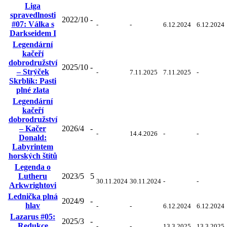
Liga
spravedlnosti
2022/10
-
#07: Válka s
-
-
6.12.2024
6.12.2024
Darkseidem I
Legendární
kačeří
dobrodružství
2025/10
-
– Strýček
-
7.11.2025
7.11.2025
-
Skrblík: Pasti
plné zlata
Legendární
kačeří
dobrodružství
– Kačer
2026/4
-
-
14.4.2026
-
-
Donald:
Labyrintem
horských štítů
Legenda o
Lutheru
2023/5
5
30.11.2024
30.11.2024
-
-
Arkwrightovi
Lednička plná
2024/9
-
hlav
-
-
6.12.2024
6.12.2024
Lazarus #05:
2025/3
-
Redukce
-
-
13.3.2025
13.3.2025