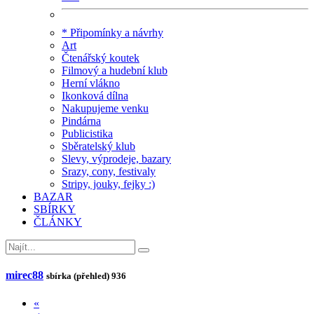
* Připomínky a návrhy
Art
Čtenářský koutek
Filmový a hudební klub
Herní vlákno
Ikonková dílna
Nakupujeme venku
Pindárna
Publicistika
Sběratelský klub
Slevy, výprodeje, bazary
Srazy, cony, festivaly
Stripy, jouky, fejky :)
BAZAR
SBÍRKY
ČLÁNKY
mirec88
sbírka (přehled)
936
«