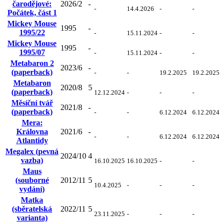
čarodějové:
2026/2
-
-
14.4.2026
-
-
Počátek, část 1
Mickey Mouse
1995
-
1995/22
-
15.11.2024
-
-
Mickey Mouse
1995
-
1995/07
-
15.11.2024
-
-
Metabaron 2
2023/6
-
(paperback)
-
-
19.2.2025
19.2.2025
Metabaron
2020/8
5
(paperback)
12.12.2024
-
-
-
Měsíční tvář
2021/8
-
(paperback)
-
-
6.12.2024
6.12.2024
Mera:
Královna
2021/6
-
-
-
6.12.2024
6.12.2024
Atlantidy
Megalex (pevná
2024/10
4
vazba)
16.10.2025
16.10.2025
-
-
Maus
(souborné
2012/11
5
10.4.2025
-
-
-
vydání)
Matka
(sběratelská
2022/11
5
23.11.2025
-
-
-
varianta)