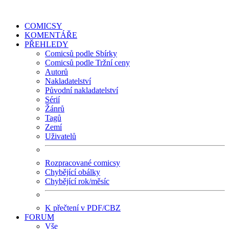
COMICSY
KOMENTÁŘE
PŘEHLEDY
Comicsů podle Sbírky
Comicsů podle Tržní ceny
Autorů
Nakladatelství
Původní nakladatelství
Sérií
Žánrů
Tagů
Zemí
Uživatelů
Rozpracované comicsy
Chybějící obálky
Chybějící rok/měsíc
K přečtení v PDF/CBZ
FORUM
Vše