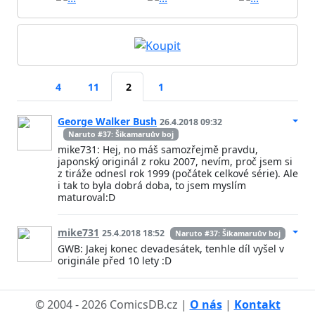
4
11
2
1
George Walker Bush
26.4.2018 09:32
Naruto #37: Šikamaruův boj
mike731: Hej, no máš samozřejmě pravdu,
japonský originál z roku 2007, nevím, proč jsem si
z tiráže odnesl rok 1999 (počátek celkové série). Ale
i tak to byla dobrá doba, to jsem myslím
maturoval:D
mike731
25.4.2018 18:52
Naruto #37: Šikamaruův boj
GWB: Jakej konec devadesátek, tenhle díl vyšel v
originále před 10 lety :D
© 2004 - 2026 ComicsDB.cz |
O nás
|
Kontakt