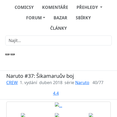
COMICSY
KOMENTÁŘE
PŘEHLEDY
FORUM
BAZAR
SBÍRKY
ČLÁNKY
Naruto #37: Šikamaruův boj
CREW
1. vydání
duben 2018
série
Naruto
40/77
4.4