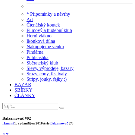
* Připomínky a návrhy
Art
Čtenářský koutek
Filmový a hudební klub
Herní vlákno
Ikonková dílna
Nakupujeme venku
Pindárna
Publicistika
Sběratelský klub
Slevy, výprodeje, bazary
Srazy, cony, festivaly
Stripy, jouky, fejky :)
BAZAR
SBÍRKY
ČLÁNKY
Balzamovač #02
Hanami
1. vydání
říjen 2010
série
Balzamovač
2/3
3.7