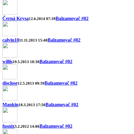
Černá Krysa
Balzamovač #02
12.6.2014 07:39
calvin10
Balzamovač #02
11.11.2013 15:40
willis
Balzamovač #02
19.5.2013 18:30
disclose
Balzamovač #02
12.5.2013 09:59
Mankin
Balzamovač #02
18.3.2013 17:50
fusnix
Balzamovač #02
5.2.2012 14:06