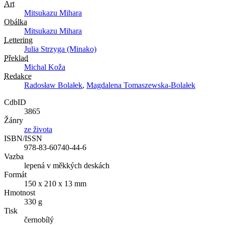
Art
Mitsukazu Mihara
Obálka
Mitsukazu Mihara
Lettering
Julia Strzyga (Minako)
Překlad
Michal Koža
Redakce
Radosław Bolałek
,
Magdalena Tomaszewska-Bolałek
CdbID
3865
Žánry
ze života
ISBN/ISSN
978-83-60740-44-6
Vazba
lepená v měkkých deskách
Formát
150 x 210 x 13 mm
Hmotnost
330 g
Tisk
černobílý