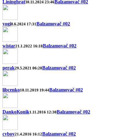
Lininghrat
Balzamovač #02
30.11.2024 23:46
yogi
Balzamovač #02
8.6.2024 17:31
wistar
Balzamovač #02
21.1.2022 16:18
perak
Balzamovač #02
29.5.2021 06:28
libcenko
Balzamovač #02
10.11.2019 19:44
DankoKonik
Balzamovač #02
1.11.2016 12:30
cyboy
Balzamovač #02
21.4.2016 16:12