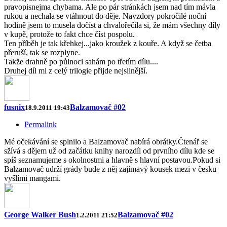
pravopisnejma chybama. Ale po pár stránkách jsem nad tím mávla
rukou a nechala se vtáhnout do děje. Navzdory pokročilé noční
hodině jsem to musela dočíst a chvalořečila si, že mám všechny díly
v kupě, protože to fakt chce číst pospolu.
Ten příběh je tak křehkej...jako kroužek z kouře. A když se četba
přeruší, tak se rozplyne.
Takže drahně po půlnoci sahám po třetím dílu....
Druhej díl mi z celý trilogie přijde nejsilnější.
fusnix
Balzamovač #02
18.9.2011 19:43
Permalink
Mé očekávání se splnilo a Balzamovač nabírá obrátky.Čtenář se
sžívá s dějem už od začátku knihy narozdíl od prvního dílu kde se
spíš seznamujeme s okolnostmi a hlavně s hlavní postavou.Pokud si
Balzamovač udrží grády bude z něj zajímavý kousek mezi v česku
vyšlími mangami.
George Walker Bush
Balzamovač #02
1.2.2011 21:52