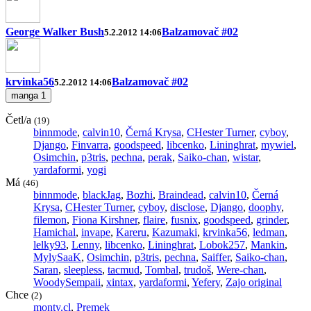
George Walker Bush
Balzamovač #02
5.2.2012 14:06
krvinka56
Balzamovač #02
5.2.2012 14:06
manga
1
Četl/a
(19)
binnmode
,
calvin10
,
Černá Krysa
,
CHester Turner
,
cyboy
,
Django
,
Finvarra
,
goodspeed
,
libcenko
,
Lininghrat
,
mywiel
,
Osimchin
,
p3tris
,
pechna
,
perak
,
Saiko-chan
,
wistar
,
yardaformi
,
yogi
Má
(46)
binnmode
,
blackJag
,
Bozhi
,
Braindead
,
calvin10
,
Černá
Krysa
,
CHester Turner
,
cyboy
,
disclose
,
Django
,
doophy
,
filemon
,
Fiona Kirshner
,
flaire
,
fusnix
,
goodspeed
,
grinder
,
Hamichal
,
invape
,
Kareru
,
Kazumaki
,
krvinka56
,
ledman
,
lelky93
,
Lenny
,
libcenko
,
Lininghrat
,
Lobok257
,
Mankin
,
MylySaaK
,
Osimchin
,
p3tris
,
pechna
,
Saiffer
,
Saiko-chan
,
Saran
,
sleepless
,
tacmud
,
Tombal
,
trudoš
,
Were-chan
,
WoodySempaii
,
xintax
,
yardaformi
,
Yefery
,
Zajo original
Chce
(2)
monty.cl
,
Premek