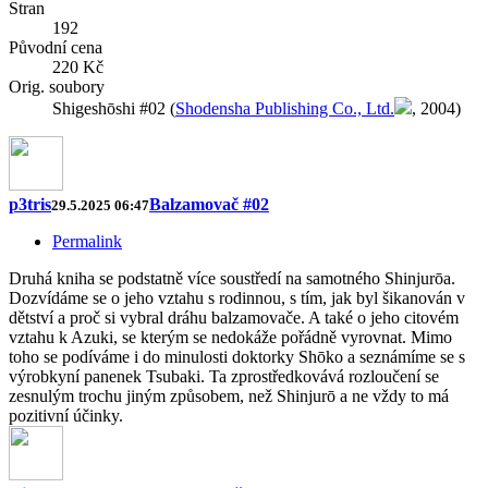
Stran
192
Původní cena
220 Kč
Orig. soubory
Shigeshōshi #02 (
Shodensha Publishing Co., Ltd.
, 2004)
p3tris
Balzamovač #02
29.5.2025 06:47
Permalink
Druhá kniha se podstatně více soustředí na samotného Shinjurōa.
Dozvídáme se o jeho vztahu s rodinnou, s tím, jak byl šikanován v
dětství a proč si vybral dráhu balzamovače. A také o jeho citovém
vztahu k Azuki, se kterým se nedokáže pořádně vyrovnat. Mimo
toho se podíváme i do minulosti doktorky Shōko a seznámíme se s
výrobkyní panenek Tsubaki. Ta zprostředkovává rozloučení se
zesnulým trochu jiným způsobem, než Shinjurō a ne vždy to má
pozitivní účinky.