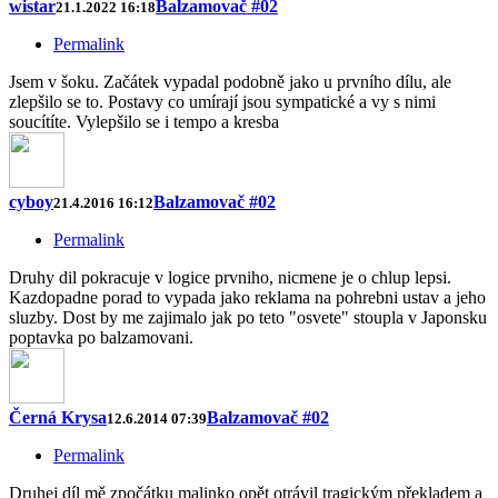
wistar
Balzamovač #02
21.1.2022 16:18
Permalink
Jsem v šoku. Začátek vypadal podobně jako u prvního dílu, ale
zlepšilo se to. Postavy co umírají jsou sympatické a vy s nimi
soucítíte. Vylepšilo se i tempo a kresba
cyboy
Balzamovač #02
21.4.2016 16:12
Permalink
Druhy dil pokracuje v logice prvniho, nicmene je o chlup lepsi.
Kazdopadne porad to vypada jako reklama na pohrebni ustav a jeho
sluzby. Dost by me zajimalo jak po teto "osvete" stoupla v Japonsku
poptavka po balzamovani.
Černá Krysa
Balzamovač #02
12.6.2014 07:39
Permalink
Druhej díl mě zpočátku malinko opět otrávil tragickým překladem a