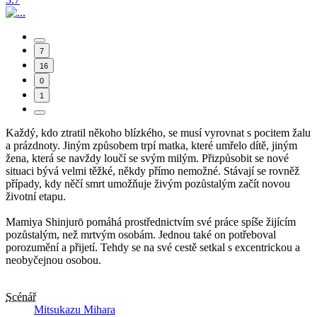
7
16
0
1
Každý, kdo ztratil někoho blízkého, se musí vyrovnat s pocitem žalu
a prázdnoty. Jiným způsobem trpí matka, které umřelo dítě, jiným
žena, která se navždy loučí se svým milým. Přizpůsobit se nové
situaci bývá velmi těžké, někdy přímo nemožné. Stávají se rovněž
případy, kdy něčí smrt umožňuje živým pozůstalým začít novou
životní etapu.
Mamiya Shinjurō pomáhá prostřednictvím své práce spíše žijícím
pozůstalým, než mrtvým osobám. Jednou také on potřeboval
porozumění a přijetí. Tehdy se na své cestě setkal s excentrickou a
neobyčejnou osobou.
Scénář
Mitsukazu Mihara