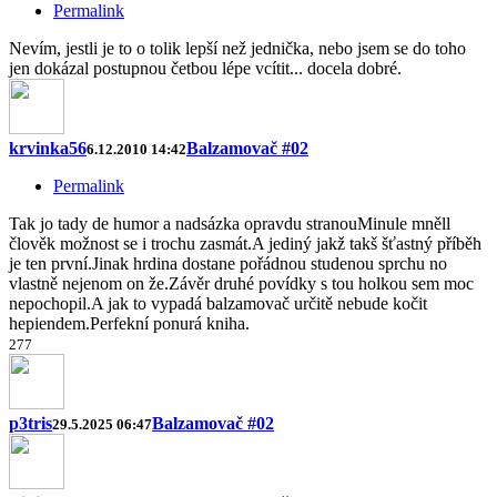
Permalink
Nevím, jestli je to o tolik lepší než jednička, nebo jsem se do toho
jen dokázal postupnou četbou lépe vcítit... docela dobré.
krvinka56
Balzamovač #02
6.12.2010 14:42
Permalink
Tak jo tady de humor a nadsázka opravdu stranouMinule mněll
člověk možnost se i trochu zasmát.A jediný jakž takš šťastný příběh
je ten první.Jinak hrdina dostane pořádnou studenou sprchu no
vlastně nejenom on že.Závěr druhé povídky s tou holkou sem moc
nepochopil.A jak to vypadá balzamovač určitě nebude kočit
hepiendem.Perfekní ponurá kniha.
2
7
7
p3tris
Balzamovač #02
29.5.2025 06:47