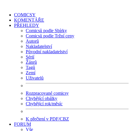
COMICSY
KOMENTÁŘE
PŘEHLEDY
Comicsů podle Sbírky
Comicsů podle Tržní ceny
Autorů
Nakladatelství
Původní nakladatelství
Sérií
Žánrů
Tagů
Zemí
Uživatelů
Rozpracované comicsy
Chybějící obálky
Chybějící rok/měsíc
K přečtení v PDF/CBZ
FORUM
Vše