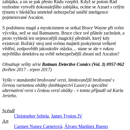
zabijáka, a on se pak přesto Řádu vzepřel. Když se potom Řád
rozhodne vytvořit dokonalejšího zabijáka, ocitne se Azrael s celým
týmem v hledáčku smrtelně nebezpečné umělé inteligence
pojmenované Ascalon.
S podobnou magií a mysticismem se setkal Bruce Wayne při svém
výcviku, než se stal Batmanem. Bruce chce své přátele zachránit, a
proto vyhledá ten nejmocnější magický předmět, který kdy
existoval. Božský stroj umí svému majiteli poskytnout veškeré
vědění, zodpovědět jakoukoliv otázku… stane se ale v rukou
největšího detektiva na světě nebezpečnější zbraní než Ascalon?
Obsahuje sešity série
Batman Detective Comics (Vol. 3) #957-962
(květen 2017 - srpen 2017)
Vyšlo v standardní brožované verzi, limitovanější brožované s
černou variantou obálky (knihkupectví Luxor) a speciální
alternativní verzi s českou verzí obálky - v tomto případě od Karla
Jerieho.
Scénář
Christopher Sebela
,
James Tynion IV
Art
Carmen Nunez Carnerová
,
Álvaro Martínez Bueno