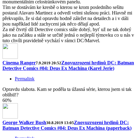
monumentálním celostránkovém panelu.
Tím se dostávám ke kresbě o kterou se krom posledního sešitu
postaral Alavaro Martinez a odvedl velmi slušnou práci. Hlavně mi
překvapilo, že si dal opravdu hodně záležet na detailech a i v dáli
jsou například lidé zachyceni jak něco dělají apod.
Za mě čtvrtý díl Detective comics stále dobrý, byť už ne tak dobrý
jako na začátku a stále se určitě jedná o nejlepší týmovku co u nás v
tuto chvíli pravidelně vychází v rámci DC/Marvel.
Cinema Ranger
Znovuzrození hrdinů DC: Batman
7.9.2019 20:52
Detective Comics #04: Deus Ex Machina (Karel Jerie)
Permalink
Opravdu slabota. Kam se poděla ta úžasná série, kterou jsem si tak
oblíbil!?
60%
George Walker Bush
Znovuzrození hrdinů DC:
30.8.2019 13:05
Batman Detective Comics #04: Deus Ex Machina (paperback)