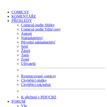
COMICSY
KOMENTÁŘE
PŘEHLEDY
Comicsů podle Sbírky
Comicsů podle Tržní ceny
Autorů
Nakladatelství
Původní nakladatelství
Sérií
Žánrů
Tagů
Zemí
Uživatelů
Rozpracované comicsy
Chybějící obálky
Chybějící rok/měsíc
K přečtení v PDF/CBZ
FORUM
Vše