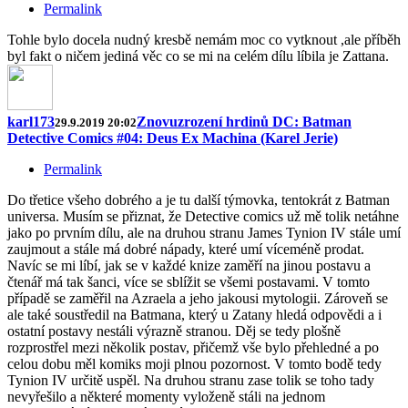
Permalink
Tohle bylo docela nudný kresbě nemám moc co vytknout ,ale příběh
byl fakt o ničem jediná věc co se mi na celém dílu líbila je Zattana.
karl173
Znovuzrození hrdinů DC: Batman
29.9.2019 20:02
Detective Comics #04: Deus Ex Machina (Karel Jerie)
Permalink
Do třetice všeho dobrého a je tu další týmovka, tentokrát z Batman
universa. Musím se přiznat, že Detective comics už mě tolik netáhne
jako po prvním dílu, ale na druhou stranu James Tynion IV stále umí
zaujmout a stále má dobré nápady, které umí víceméně prodat.
Navíc se mi líbí, jak se v každé knize zaměří na jinou postavu a
čtenář má tak šanci, více se sblížit se všemi postavami. V tomto
případě se zaměřil na Azraela a jeho jakousi mytologii. Zároveň se
ale také soustředil na Batmana, který u Zatany hledá odpovědi a i
ostatní postavy nestáli výrazně stranou. Děj se tedy plošně
rozprostřel mezi několik postav, přičemž vše bylo přehledné a po
celou dobu měl komiks moji plnou pozornost. V tomto bodě tedy
Tynion IV určitě uspěl. Na druhou stranu zase tolik se toho tady
nevyřešilo a některé momenty vyloženě stáli na jednom