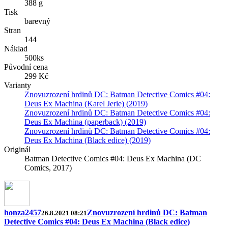
388 g
Tisk
barevný
Stran
144
Náklad
500ks
Původní cena
299 Kč
Varianty
Znovuzrození hrdinů DC: Batman Detective Comics #04:
Deus Ex Machina (Karel Jerie) (2019)
Znovuzrození hrdinů DC: Batman Detective Comics #04:
Deus Ex Machina (paperback) (2019)
Znovuzrození hrdinů DC: Batman Detective Comics #04:
Deus Ex Machina (Black edice) (2019)
Originál
Batman Detective Comics #04: Deus Ex Machina (DC
Comics, 2017)
honza2457
Znovuzrození hrdinů DC: Batman
26.8.2021 08:21
Detective Comics #04: Deus Ex Machina (Black edice)