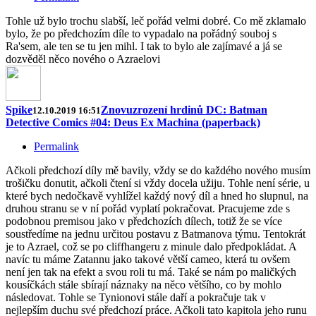
Tohle už bylo trochu slabší, leč pořád velmi dobré. Co mě zklamalo
bylo, že po předchozím díle to vypadalo na pořádný souboj s
Ra'sem, ale ten se tu jen mihl. I tak to bylo ale zajímavé a já se
dozvěděl něco nového o Azraelovi
Spike
Znovuzrození hrdinů DC: Batman
12.10.2019 16:51
Detective Comics #04: Deus Ex Machina (paperback)
Permalink
Ačkoli předchozí díly mě bavily, vždy se do každého nového musím
trošičku donutit, ačkoli čtení si vždy docela užiju. Tohle není série, u
které bych nedočkavě vyhlížel každý nový díl a hned ho slupnul, na
druhou stranu se v ní pořád vyplatí pokračovat. Pracujeme zde s
podobnou premisou jako v předchozích dílech, totiž že se více
soustředíme na jednu určitou postavu z Batmanova týmu. Tentokrát
je to Azrael, což se po cliffhangeru z minule dalo předpokládat. A
navíc tu máme Zatannu jako takové větší cameo, která tu ovšem
není jen tak na efekt a svou roli tu má. Také se nám po maličkých
kousíčkách stále sbírají náznaky na něco většího, co by mohlo
následovat. Tohle se Tynionovi stále daří a pokračuje tak v
nejlepším duchu své předchozí práce. Ačkoli tato kapitola jeho runu