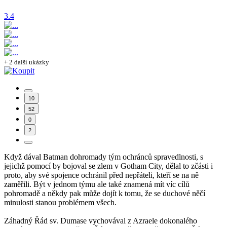
3.4
+ 2 další ukázky
10
52
0
2
Když dával Batman dohromady tým ochránců spravedlnosti, s
jejichž pomocí by bojoval se zlem v Gotham City, dělal to zčásti i
proto, aby své spojence ochránil před nepřáteli, kteří se na ně
zaměřili. Být v jednom týmu ale také znamená mít víc cílů
pohromadě a někdy pak může dojít k tomu, že se duchové něčí
minulosti stanou problémem všech.
Záhadný Řád sv. Dumase vychovával z Azraele dokonalého