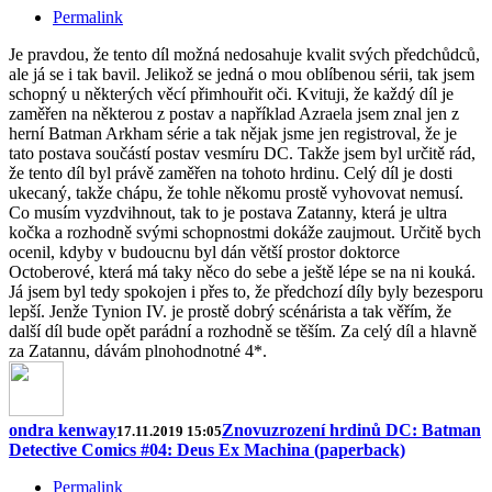
Permalink
Je pravdou, že tento díl možná nedosahuje kvalit svých předchůdců,
ale já se i tak bavil. Jelikož se jedná o mou oblíbenou sérii, tak jsem
schopný u některých věcí přimhouřit oči. Kvituji, že každý díl je
zaměřen na některou z postav a například Azraela jsem znal jen z
herní Batman Arkham série a tak nějak jsme jen registroval, že je
tato postava součástí postav vesmíru DC. Takže jsem byl určitě rád,
že tento díl byl právě zaměřen na tohoto hrdinu. Celý díl je dosti
ukecaný, takže chápu, že tohle někomu prostě vyhovovat nemusí.
Co musím vyzdvihnout, tak to je postava Zatanny, která je ultra
kočka a rozhodně svými schopnostmi dokáže zaujmout. Určitě bych
ocenil, kdyby v budoucnu byl dán větší prostor doktorce
Octoberové, která má taky něco do sebe a ještě lépe se na ni kouká.
Já jsem byl tedy spokojen i přes to, že předchozí díly byly bezesporu
lepší. Jenže Tynion IV. je prostě dobrý scénárista a tak věřím, že
další díl bude opět parádní a rozhodně se těším. Za celý díl a hlavně
za Zatannu, dávám plnohodnotné 4*.
ondra kenway
Znovuzrození hrdinů DC: Batman
17.11.2019 15:05
Detective Comics #04: Deus Ex Machina (paperback)
Permalink