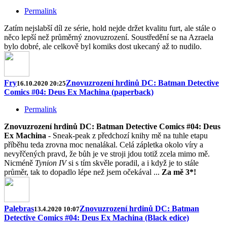
Permalink
Zatím nejslabší díl ze série, hold nejde držet kvalitu furt, ale stále o
něco lepší než průměrný znovuzrození. Soustředění se na Azraela
bylo dobré, ale celkově byl komiks dost ukecaný až to nudilo.
Fry
Znovuzrození hrdinů DC: Batman Detective
16.10.2020 20:25
Comics #04: Deus Ex Machina (paperback)
Permalink
Znovuzrození hrdinů DC: Batman Detective Comics #04: Deus
Ex Machina
- Sneak-peak z předchozí knihy mě na tuhle etapu
příběhu teda zrovna moc nenalákal. Celá zápletka okolo víry a
nevyřčených pravd, že bůh je ve stroji jdou totiž zcela mimo mě.
Nicméně
Tynion IV
si s tím skvěle poradil, a i když je to stále
průměr, tak to dopadlo lépe než jsem očekával ...
Za mě 3*!
Palebras
Znovuzrození hrdinů DC: Batman
13.4.2020 10:07
Detective Comics #04: Deus Ex Machina (Black edice)