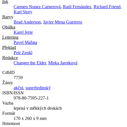
Ink
Carmen Nunez Carnerová
,
Raúl Fernández
,
Richard Friend
,
Karl Story
Barvy
Brad Anderson
,
Javier Mena Guerrero
Obálka
Karel Jerie
Lettering
Pavel Mařata
Překlad
Petr Zenkl
Redakce
Changer the Elder
,
Mirka Jarotková
CdbID
7759
Žánry
akční
,
superhrdinský
ISBN/ISSN
978-80-7595-227-1
Vazba
lepená v měkkých deskách
Formát
170 x 260 x 9 mm
Hmotnost