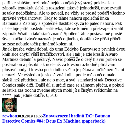
patří ke slabším, rozhodně nejde o nějaký výrazný pokles. Jen
záporák tentokrát slabší a rozuzlení takové jednodušší, moc zvratů
se taky nedočkáme. Ale to nevadí, ne vždy se prostě podaří všechno
správně vybalancovat. Tady to táhne nahoru společná linka
Batmana a Zatanny a společné flashbacky, za to palec nahoru. Pak
následuje ještě poslední sešitovka, kde se k mému překvapení vrátil
záporák Wrath a také stará známá Spoiler. Tahle postava mě prostě
štve, a ačkoli závěr naznačuje něco jiného, doufám že příští příběh
se zase nebude točit primárně kolem ní.
Jinak kresba velmi dobrá, do umu Eddyho Barrowse z prvních dvou
knih sice chybí větší hračičkovství, ale i tak je zde kreslíř Alvaro
Martinez detailní a pečlivý. Navíc potěší že o celý hlavní příběh se
postaral on a působí tak uceleně, za kresbu rozhodně přidávám
plusové body. I kresba posledního sešitu je pěkná a určitě neruší ani
neurazí. Ve výsledku je sice čtvrtá kniha podle mě o něco málo
slabší než předchozí, ale ne o moc, a svůj standard si tak Detective
Comics stále drží. Další díl si určitě zase se zájmem přečtu, a pokud
se laťka zas trochu zvedne abych mohl jít s čistým svědomím na
****, pak jedině dobře. 6,5/10
rewkon
Znovuzrození hrdinů DC: Batman
30.9.2019 16:55
Detective Comics #04: Deus Ex Machina (paperback)