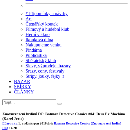
* Připomínky a návrhy
Art
Čtenářský koutek
Filmový a hudební klub
Herní vlákno
Ikonková dílna
Nakupujeme venku
Pindárna
Publicistika
Sběratelský klub
Slevy, výprodeje, bazary
Srazy, cony, festivaly
Stripy, jouky, fejky :)
BAZAR
SBÍRKY
ČLÁNKY
Znovuzrození hrdinů DC: Batman Detective Comics #04: Deus Ex Machina
(Karel Jerie)
BBart s.r.o.
1. vydání
srpen 2019
série
Batman Detective Comics (Znovuzrození hrdinů
DC)
14/20