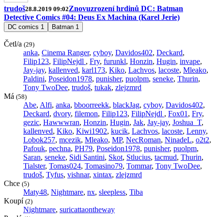
trudoš
Znovuzrození hrdinů DC: Batman
28.8.2019 09:02
Detective Comics #04: Deus Ex Machina (Karel Jerie)
DC comics
1
Batman
1
Četl/a
(29)
anka
,
Cinema Ranger
,
cyboy
,
Davidos402
,
Deckard
,
Filip123
,
FilipNejdl
,
Fry
,
furunkl
,
Honzin
,
Hugin
,
invape
,
Jay-jay
,
kallenved
,
karl173
,
Kiko
,
Lachvos
,
lacoste
,
Mleako
,
Paldini
,
Poseidon1978
,
punisher
,
puolpm
,
seneke
,
Thurin
,
Tony TwoDee
,
trudoš
,
tukak
,
zlejzmrd
Má
(58)
Abe
,
Alfi
,
anka
,
bboorreekk
,
blackJag
,
cyboy
,
Davidos402
,
Deckard
,
dvory
,
filemon
,
Filip123
,
FilipNejdl
,
Fox01
,
Fry
,
gezic
,
Hawwwran
,
Honzin
,
Hugin
,
Jak
,
Jay-jay
,
Joshua_T
,
kallenved
,
Kiko
,
Kiwi1902
,
kucik
,
Lachvos
,
lacoste
,
Lenny
,
Lobok257
,
mcezik
,
Mleako
,
MP
,
NecRoman
,
NinadeL
,
o2t2
,
Pafouk
,
pechna
,
PH79
,
Poseidon1978
,
punisher
,
puolpm
,
Saran
,
seneke
,
Sidi Santini
,
Skot
,
Stlucius
,
tacmud
,
Thurin
,
Tialster
,
Tomas024
,
Tomasino79
,
Tommar
,
Tony TwoDee
,
trudoš
,
Tyfus
,
vishnar
,
xintax
,
zlejzmrd
Chce
(5)
Maty48
,
Nightmare
,
nx
,
sleepless
,
Tiba
Koupí
(2)
Nightmare
,
suricattaontheway