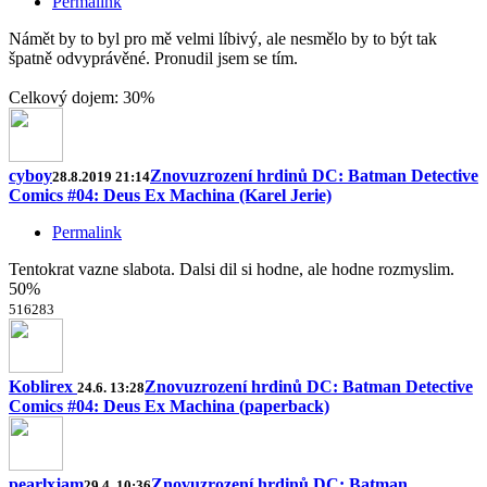
Permalink
Námět by to byl pro mě velmi líbivý, ale nesmělo by to být tak
špatně odvyprávěné. Pronudil jsem se tím.
Celkový dojem: 30%
cyboy
Znovuzrození hrdinů DC: Batman Detective
28.8.2019 21:14
Comics #04: Deus Ex Machina (Karel Jerie)
Permalink
Tentokrat vazne slabota. Dalsi dil si hodne, ale hodne rozmyslim.
50%
5
16
28
3
Koblirex
Znovuzrození hrdinů DC: Batman Detective
24.6. 13:28
Comics #04: Deus Ex Machina (paperback)
pearlxjam
Znovuzrození hrdinů DC: Batman
29.4. 10:36