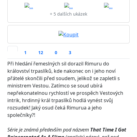
+ 5 dalších ukázek
1
12
0
3
Při hledání řemeslných sil dorazil Rimuru do
království trpaslíků, kde nakonec on i jeho noví
přátelé skončili před soudem, jelikož se zapletli s
ministrem Vestou. Zatímco se soud ubírá
nepřekonatelnou rychlostí ve prospěch Vestových
intrik, hrdinný král trpaslíků hodlá vynést svůj
rozsudek! Jaký osud čeká Rimurua a jeho
společníky?!
Série je známá především pod názvem
That Time I Got