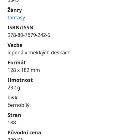
9549
Žánry
fantasy
ISBN/ISSN
978-80-7679-242-5
Vazba
lepená v měkkých deskách
Formát
128 x 182 mm
Hmotnost
232 g
Tisk
černobílý
Stran
188
Původní cena