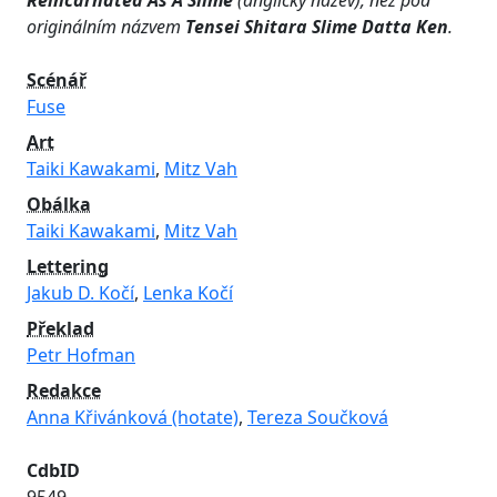
Reincarnated As A Slime
(anglický název), než pod
originálním názvem
Tensei Shitara Slime Datta Ken
.
Scénář
Fuse
Art
Taiki Kawakami
,
Mitz Vah
Obálka
Taiki Kawakami
,
Mitz Vah
Lettering
Jakub D. Kočí
,
Lenka Kočí
Překlad
Petr Hofman
Redakce
Anna Křivánková (hotate)
,
Tereza Součková
CdbID