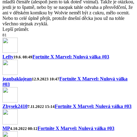
mladší čtenáře (alespoň jsem to tak doteď vnímal). Takže je otázkou,
jestli je to špatně, nebo by se naopak tahle odvaha a přesvědčení, že
ani v dětském komiksu by Wolvie neměl být z cukru, mělo ocenit.
Nebo to celé úplně přejít, protože dnešní děcka jsou už na tohle
všechno stejnak zvyklá.
Lepší průměr.
8
1
Lefty
Fortnite X Marvel: Nulová válka #03
19.6. 08:49
jeanbaklajean
Fortnite X Marvel: Nulová válka
12.9.2023 10:47
#03
Zbysek2410
Fortnite X Marvel: Nulová válka #03
7.11.2022 15:14
MP
Fortnite X Marvel: Nulová válka #03
4.10.2022 08:12