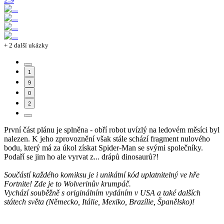
+ 2 další ukázky
1
9
0
2
První část plánu je splněna - obří robot uvízlý na ledovém měsíci byl
nalezen. K jeho zprovoznění však stále schází fragment nulového
bodu, který má za úkol získat Spider-Man se svými společníky.
Podaří se jim ho ale vyrvat z... drápů dinosaurů?!
Součástí každého komiksu je i unikátní kód uplatnitelný ve hře
Fortnite! Zde je to Wolverinův krumpáč.
Vychází souběžně s originálním vydáním v USA a také dalších
státech světa (Německo, Itálie, Mexiko, Brazílie, Španělsko)!