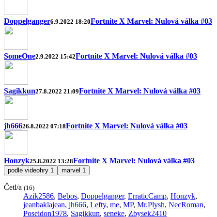
Doppelganger
Fortnite X Marvel: Nulová válka #03
6.9.2022 18:20
SomeOne
Fortnite X Marvel: Nulová válka #03
2.9.2022 15:42
Sagikkun
Fortnite X Marvel: Nulová válka #03
27.8.2022 21:09
jh666
Fortnite X Marvel: Nulová válka #03
26.8.2022 07:18
Honzyk
Fortnite X Marvel: Nulová válka #03
25.8.2022 13:28
podle videohry
1
marvel
1
Četl/a
(16)
Azik2586
,
Bebos
,
Doppelganger
,
ErraticCamp
,
Honzyk
,
jeanbaklajean
,
jh666
,
Lefty
,
me
,
MP
,
Mr.Plysh
,
NecRoman
,
Poseidon1978
,
Sagikkun
,
seneke
,
Zbysek2410