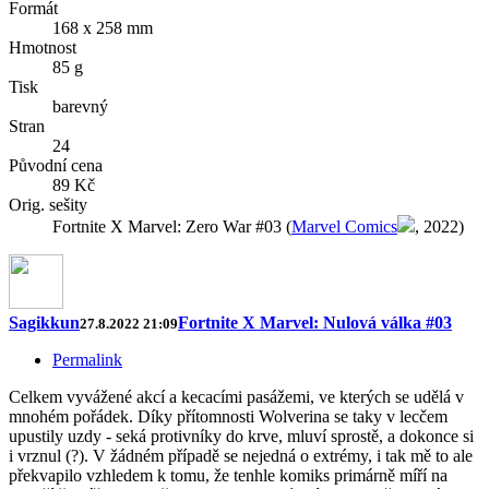
Formát
168 x 258 mm
Hmotnost
85 g
Tisk
barevný
Stran
24
Původní cena
89 Kč
Orig. sešity
Fortnite X Marvel: Zero War #03 (
Marvel Comics
, 2022)
Sagikkun
Fortnite X Marvel: Nulová válka #03
27.8.2022 21:09
Permalink
Celkem vyvážené akcí a kecacími pasážemi, ve kterých se udělá v
mnohém pořádek. Díky přítomnosti Wolverina se taky v lecčem
upustily uzdy - seká protivníky do krve, mluví sprostě, a dokonce si
i vrznul (?). V žádném případě se nejedná o extrémy, i tak mě to ale
překvapilo vzhledem k tomu, že tenhle komiks primárně míří na