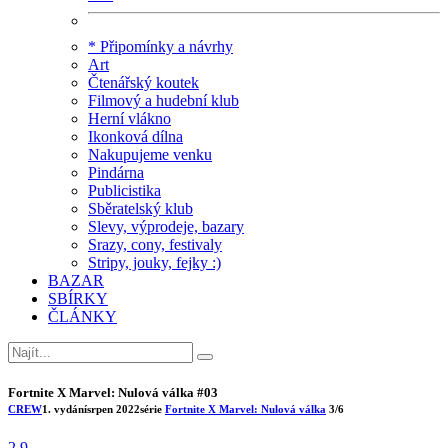
* Připomínky a návrhy
Art
Čtenářský koutek
Filmový a hudební klub
Herní vlákno
Ikonková dílna
Nakupujeme venku
Pindárna
Publicistika
Sběratelský klub
Slevy, výprodeje, bazary
Srazy, cony, festivaly
Stripy, jouky, fejky :)
BAZAR
SBÍRKY
ČLÁNKY
Fortnite X Marvel: Nulová válka #03
CREW
1. vydání
srpen 2022
série
Fortnite X Marvel: Nulová válka
3/6
2.9