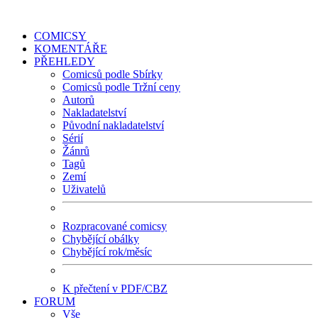
COMICSY
KOMENTÁŘE
PŘEHLEDY
Comicsů podle Sbírky
Comicsů podle Tržní ceny
Autorů
Nakladatelství
Původní nakladatelství
Sérií
Žánrů
Tagů
Zemí
Uživatelů
Rozpracované comicsy
Chybějící obálky
Chybějící rok/měsíc
K přečtení v PDF/CBZ
FORUM
Vše