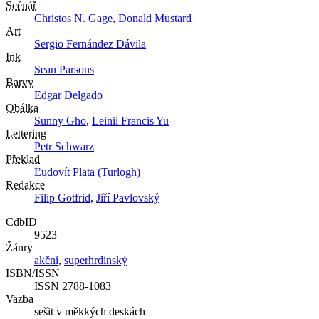
Scénář
Christos N. Gage
,
Donald Mustard
Art
Sergio Fernández Dávila
Ink
Sean Parsons
Barvy
Edgar Delgado
Obálka
Sunny Gho
,
Leinil Francis Yu
Lettering
Petr Schwarz
Překlad
Ľudovít Plata (Turlogh)
Redakce
Filip Gotfrid
,
Jiří Pavlovský
CdbID
9523
Žánry
akční
,
superhrdinský
ISBN/ISSN
ISSN 2788-1083
Vazba
sešit v měkkých deskách