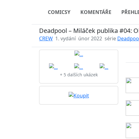
COMICSY
KOMENTÁŘE
PŘEHL
Deadpool – Miláček publika #04: O
CREW
1. vydání
únor 2022
série
Deadpool
+ 5 dalších ukázek