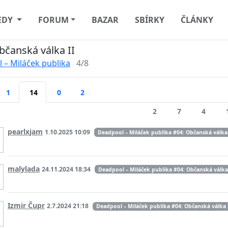
EDY
FORUM
BAZAR
SBÍRKY
ČLÁNKY
bčanská válka II
 – Miláček publika
4/8
1
14
0
2
2
7
4
pearlxjam
1.10.2025 10:09
Deadpool – Miláček publika #04: Občanská válka 
malylada
24.11.2024 18:34
Deadpool – Miláček publika #04: Občanská válka 
Izmir Čupr
2.7.2024 21:18
Deadpool – Miláček publika #04: Občanská válka 