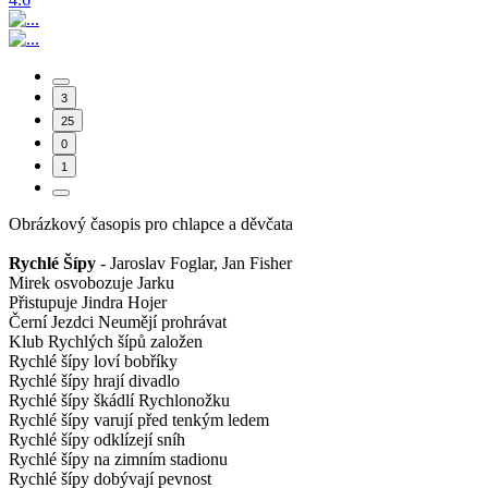
3
25
0
1
Obrázkový časopis pro chlapce a děvčata
Rychlé Šípy
- Jaroslav Foglar, Jan Fisher
Mirek osvobozuje Jarku
Přistupuje Jindra Hojer
Černí Jezdci Neumějí prohrávat
Klub Rychlých šípů založen
Rychlé šípy loví bobříky
Rychlé šípy hrají divadlo
Rychlé šípy škádlí Rychlonožku
Rychlé šípy varují před tenkým ledem
Rychlé šípy odklízejí sníh
Rychlé šípy na zimním stadionu
Rychlé šípy dobývají pevnost