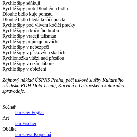
Rychlé šípy sáňkují
Rychlé šípy proti Dlouhému bidlu
Dlouhé bidlo kuje pomstu
Dlouhé bidlo hledá kočičí pracku
Rychlé šípy pod vlivem kočičí pracky
Rychlé šípy u kočičího hrobu
Rychlé šípy vracejí talisman
Rychlé šípy přijímají nováčka
Rychlé šípy v nebezpečí
Rychlé šípy v pískových skalách
Rychlonožka vítězí nad přesilou
Rychlé šípy v cizím táboře
Rychlé šípy v obležení
Zájmový náklad ÚSPNS Praha, péči tiskové služby Kulturního
střediska ROH Dolu 1. máj, Karviná a Ostravského kulturního
zpravodaje.
Scénář
Jaroslav Foglar
Art
Jan Fischer
Obálka
Jaroslava Kopečná