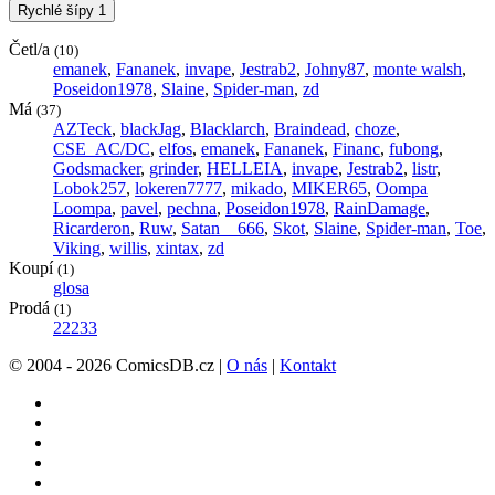
Rychlé šípy
1
Četl/a
(10)
emanek
,
Fananek
,
invape
,
Jestrab2
,
Johny87
,
monte walsh
,
Poseidon1978
,
Slaine
,
Spider-man
,
zd
Má
(37)
AZTeck
,
blackJag
,
Blacklarch
,
Braindead
,
choze
,
CSE_AC/DC
,
elfos
,
emanek
,
Fananek
,
Financ
,
fubong
,
Godsmacker
,
grinder
,
HELLEIA
,
invape
,
Jestrab2
,
listr
,
Lobok257
,
lokeren7777
,
mikado
,
MIKER65
,
Oompa
Loompa
,
pavel
,
pechna
,
Poseidon1978
,
RainDamage
,
Ricarderon
,
Ruw
,
Satan__666
,
Skot
,
Slaine
,
Spider-man
,
Toe
,
Viking
,
willis
,
xintax
,
zd
Koupí
(1)
glosa
Prodá
(1)
22233
© 2004 - 2026 ComicsDB.cz |
O nás
|
Kontakt