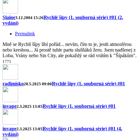
Slaine
Rychlé šípy (1. souborná série) #01 (2.
3.12.2004 15:26
vydání)
Permalink
Mně se Rychlí šípy líbí pořád... nevím, čím to je, jestli atmosférou
nebo kresbou... Já prostě tuhle partu slušňáků žeru. Jsem nadšenej z
Loba, Vrány nebo Sin City, ale pokaždý se rád vrátím k "Šípákům".
17
7
1
radimisko
Rychlé šípy (1. souborná série) #01
20.5.2025 09:00
invape
Rychlé šípy (1. souborná série) #01
2.3.2025 13:05
invape
Rychlé šípy (1. souborná série) #01 (4.
2.3.2025 13:05
vydání)