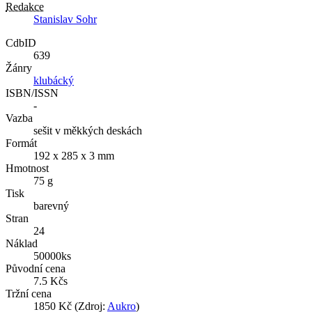
Redakce
Stanislav Sohr
CdbID
639
Žánry
klubácký
ISBN/ISSN
-
Vazba
sešit v měkkých deskách
Formát
192 x 285 x 3 mm
Hmotnost
75 g
Tisk
barevný
Stran
24
Náklad
50000ks
Původní cena
7.5 Kčs
Tržní cena
1850 Kč (Zdroj:
Aukro
)