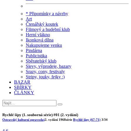
* Připomínky a návrhy
Art
Čtenářský koutek
Filmový a hudební klub
Herní vlákno
Ikonková dílna
Nakupujeme venku
Pindárna
Publicistika
Sběratelský klub
Slevy, výprodeje, bazary
Srazy, cony, festivaly
Stripy, jouky, fejky :)
BAZAR
SBÍRKY
ČLÁNKY
Rychlé šípy (1. souborná série) #01 (2. vydání)
Ostravský kulturní zpravodaj
2. vydání
1968
série
Rychlé šípy (67-71)
3/34
4.6