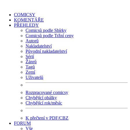
COMICSY
KOMENTÁŘE
PŘEHLEDY
Comicsů podle Sbírky
Comicsů podle Tržní ceny
Autorů
Nakladatelství
Původní nakladatelství
Sérií
Žánrů
Tagů
Zemí
Uživatelů
Rozpracované comicsy
Chybějící obálky
Chybějící rok/měsíc
K přečtení v PDF/CBZ
FORUM
Vše