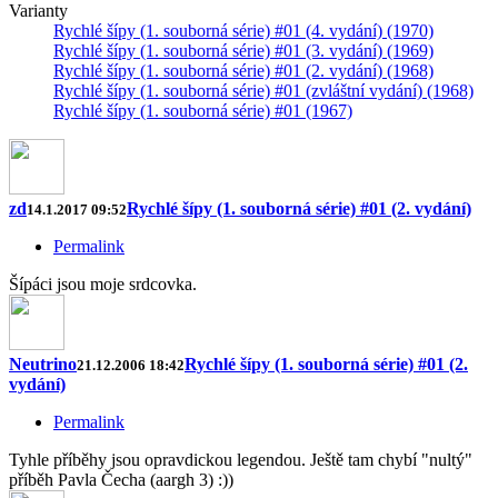
Varianty
Rychlé šípy (1. souborná série) #01 (4. vydání) (1970)
Rychlé šípy (1. souborná série) #01 (3. vydání) (1969)
Rychlé šípy (1. souborná série) #01 (2. vydání) (1968)
Rychlé šípy (1. souborná série) #01 (zvláštní vydání) (1968)
Rychlé šípy (1. souborná série) #01 (1967)
zd
Rychlé šípy (1. souborná série) #01 (2. vydání)
14.1.2017 09:52
Permalink
Šípáci jsou moje srdcovka.
Neutrino
Rychlé šípy (1. souborná série) #01 (2.
21.12.2006 18:42
vydání)
Permalink
Tyhle příběhy jsou opravdickou legendou. Ještě tam chybí "nultý"
příběh Pavla Čecha (aargh 3) :))