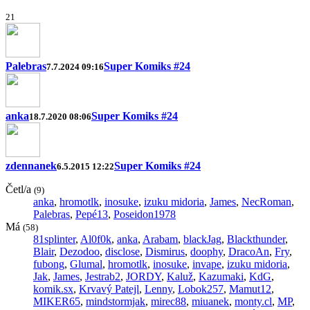
2
1
Palebras
Super Komiks #24
7.7.2024 09:16
anka
Super Komiks #24
18.7.2020 08:06
zdennanek
Super Komiks #24
6.5.2015 12:22
Četl/a
(9)
anka
,
hromotlk
,
inosuke
,
izuku midoria
,
James
,
NecRoman
,
Palebras
,
Pepé13
,
Poseidon1978
Má
(58)
81splinter
,
Al0f0k
,
anka
,
Arabam
,
blackJag
,
Blackthunder
,
Blair
,
Dezodoo
,
disclose
,
Dismirus
,
doophy
,
DracoAn
,
Fry
,
fubong
,
Glumal
,
hromotlk
,
inosuke
,
invape
,
izuku midoria
,
Jak
,
James
,
Jestrab2
,
JORDY
,
Kaluž
,
Kazumaki
,
KdG
,
komik.sx
,
Krvavý Patejl
,
Lenny
,
Lobok257
,
Mamut12
,
MIKER65
,
mindstormjak
,
mirec88
,
miuanek
,
monty.cl
,
MP
,