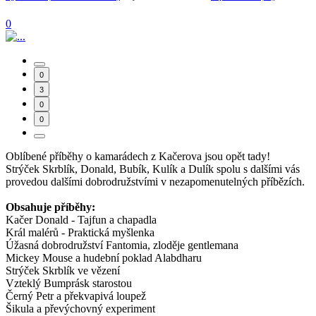
0
0
3
0
0
Oblíbené příběhy o kamarádech z Kačerova jsou opět tady!
Strýček Skrblík, Donald, Bubík, Kulík a Dulík spolu s dalšími vás
provedou dalšími dobrodružstvími v nezapomenutelných příbězích.
Obsahuje příběhy:
Kačer Donald - Tajfun a chapadla
Král malérů - Praktická myšlenka
Úžasná dobrodružství Fantomia, zloděje gentlemana
Mickey Mouse a hudební poklad Alabdharu
Strýček Skrblík ve vězení
Vzteklý Bumprásk starostou
Černý Petr a překvapivá loupež
Šikula a převýchovný experiment