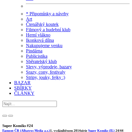
* Připomínky a návrhy
Art
Čtenářský koutek
Filmový a hudební klub
Herní vlákno
Ikonková dílna
Nakupujeme venku
Pindárna
Publicistika
Sběratelský klub
Slevy, výprodeje, bazary
Srazy, cony, festivaly
Stripy, jouky, fejky :)
BAZAR
SBÍRKY
ČLÁNKY
Super Komiks #24
Egmont ČR (Albatros Media a.s.)
1. vydání
březen 2014
série
Super Komiks (II.)
24/44