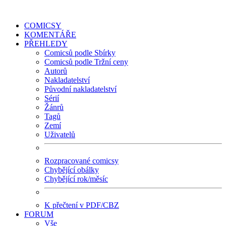
COMICSY
KOMENTÁŘE
PŘEHLEDY
Comicsů podle Sbírky
Comicsů podle Tržní ceny
Autorů
Nakladatelství
Původní nakladatelství
Sérií
Žánrů
Tagů
Zemí
Uživatelů
Rozpracované comicsy
Chybějící obálky
Chybějící rok/měsíc
K přečtení v PDF/CBZ
FORUM
Vše