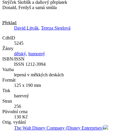
Strýček Skrblík a daňový přeplatek
Donald, Ferdyš a samá smůla
Překlad
David Litvák
,
Tereza Sieglová
CdbID
5245
Žánry
dětský
,
humorný
ISBN/ISSN
ISSN 1212-3994
Vazba
lepená v měkkých deskách
Formát
125 x 190 mm
Tisk
barevný
Stran
256
Původní cena
130 Kč
Orig. vydání
The Walt Disney Company (Disney Enterprises)