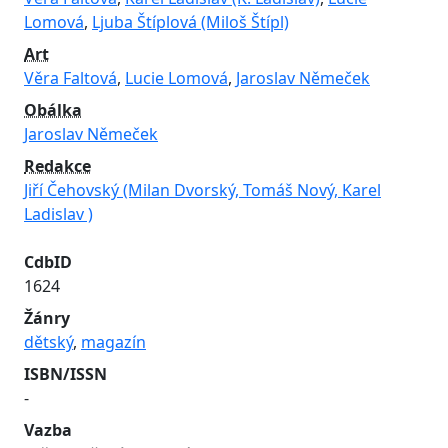
Lomová
,
Ljuba Štíplová (Miloš Štípl)
Art
Věra Faltová
,
Lucie Lomová
,
Jaroslav Němeček
Obálka
Jaroslav Němeček
Redakce
Jiří Čehovský (Milan Dvorský, Tomáš Nový, Karel
Ladislav )
CdbID
1624
Žánry
dětský
,
magazín
ISBN/ISSN
-
Vazba