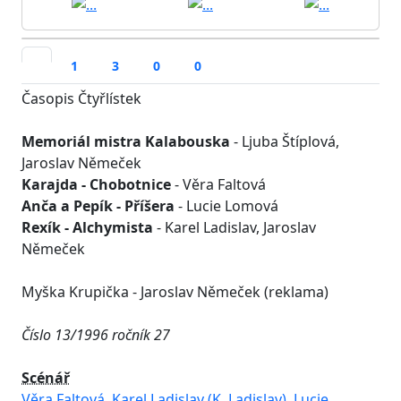
1
3
0
0
Časopis Čtyřlístek
Memoriál mistra Kalabouska
- Ljuba Štíplová,
Jaroslav Němeček
Karajda - Chobotnice
- Věra Faltová
Anča a Pepík - Příšera
- Lucie Lomová
Rexík - Alchymista
- Karel Ladislav, Jaroslav
Němeček
Myška Krupička - Jaroslav Němeček (reklama)
Číslo 13/1996 ročník 27
Scénář
Věra Faltová
,
Karel Ladislav (K. Ladislav)
,
Lucie