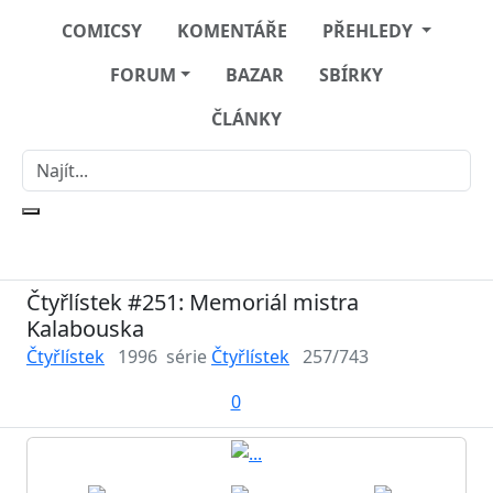
COMICSY
KOMENTÁŘE
PŘEHLEDY
FORUM
BAZAR
SBÍRKY
ČLÁNKY
Čtyřlístek #251: Memoriál mistra
Kalabouska
Čtyřlístek
1996
série
Čtyřlístek
257/743
0