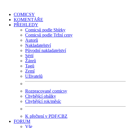
COMICSY
KOMENTÁŘE
PŘEHLEDY
Comicsů podle Sbírky
Comicsů podle Tržní ceny
Autorů
Nakladatelství
Původní nakladatelství
Sérií
Žánrů
Tagů
Zemí
Uživatelů
Rozpracované comicsy
Chybějící obálky
Chybějící rok/měsíc
K přečtení v PDF/CBZ
FORUM
Vše