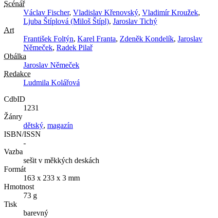
Scénář
Václav Fischer
,
Vladislav Křenovský
,
Vladimír Kroužek
,
Ljuba Štíplová (Miloš Štípl)
,
Jaroslav Tichý
Art
František Foltýn
,
Karel Franta
,
Zdeněk Kondelík
,
Jaroslav
Němeček
,
Radek Pilař
Obálka
Jaroslav Němeček
Redakce
Ludmila Kolářová
CdbID
1231
Žánry
dětský
,
magazín
ISBN/ISSN
-
Vazba
sešit v měkkých deskách
Formát
163 x 233 x 3 mm
Hmotnost
73 g
Tisk
barevný