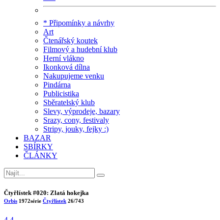
* Připomínky a návrhy
Art
Čtenářský koutek
Filmový a hudební klub
Herní vlákno
Ikonková dílna
Nakupujeme venku
Pindárna
Publicistika
Sběratelský klub
Slevy, výprodeje, bazary
Srazy, cony, festivaly
Stripy, jouky, fejky :)
BAZAR
SBÍRKY
ČLÁNKY
Čtyřlístek #020: Zlatá hokejka
Orbis
1972
série
Čtyřlístek
26/743
4.4