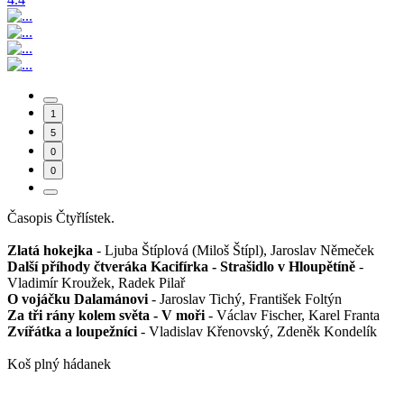
1
5
0
0
Časopis Čtyřlístek.
Zlatá hokejka
- Ljuba Štíplová (Miloš Štípl), Jaroslav Němeček
Další příhody čtveráka Kacifírka - Strašidlo v Hloupětíně
-
Vladimír Kroužek, Radek Pilař
O vojáčku Dalamánovi
- Jaroslav Tichý, František Foltýn
Za tři rány kolem světa - V moři
- Václav Fischer, Karel Franta
Zvířátka a loupežníci
- Vladislav Křenovský, Zdeněk Kondelík
Koš plný hádanek