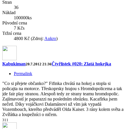
Stran
36
Náklad
100000ks
Původní cena
7 Kčs
Tržní cena
4800 Kč (Zdroj:
Aukro
)
Kabukiman
Čtyřlístek #020: Zlatá hokejka
20.7.2012 21:36
Permalink
"Co si přejete občanko?" Fifinka chvátá na hokej a stopla si
policajta na motorce. Třeskoprsky hrajou s Hromdopolicema a tak
jde fair play stranou. Alespoň tedy ze strany teamu hromdopolic.
Zajímavostí je paparazzi na posledním obrázku. Kacafírka jsem
nečetl. Díky vojáčkovi Dalamánovi už vím jak vypadá
Vozembouch, kterého předváděl Olda Kaiser. 3 rány kolem světa a
Zvířátka a loupežníci o ničem.
3
1
1