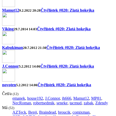
Mamut12
Čtyřlístek #020: Zlatá hokejka
9.2.2022 20:28
Viking
Čtyřlístek #020: Zlatá hokejka
29.7.2014 14:03
Kabukiman
Čtyřlístek #020: Zlatá hokejka
20.7.2012 21:30
J.Connor
Čtyřlístek #020: Zlatá hokejka
5.2.2012 14:06
novoten
Čtyřlístek #020: Zlatá hokejka
5.2.2012 14:06
Četl/a
(12)
emanek
,
house192
,
J.Connor
,
jh666
,
Mamut12
,
MP81
,
NecRoman
,
robertsedmik
,
seneke
,
tacmud
,
zabak
,
Zdendy
Má
(52)
AZTeck
,
Benji
,
Braindead
,
broucik
,
comixman
,