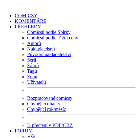
COMICSY
KOMENTÁŘE
PŘEHLEDY
Comicsů podle Sbírky
Comicsů podle Tržní ceny
Autorů
Nakladatelství
Původní nakladatelství
Sérií
Žánrů
Tagů
Zemí
Uživatelů
Rozpracované comicsy
Chybějící obálky
Chybějící rok/měsíc
K přečtení v PDF/CBZ
FORUM
Vše