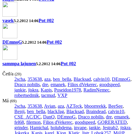
vasek
Pot #02
5.2.2012 14:06
DEmnoG
Pot #02
5.2.2012 14:06
sammpa lajunen
Pot #02
5.2.2012 14:06
Četl/a
(20)
2scha
,
353638
,
aza
,
ben_bella
,
Blacksad
,
calvin10
,
DEmnoG
,
Draco nobilis
,
dre
,
emanek
,
Filios dVekerec
,
goodspeed
,
jankie
,
jiskra
,
Kapis
,
Poseidon1978
,
RadimNemec
,
robertsedmik
,
tacmud
,
VXP
Má
(69)
2scha
,
353638
,
Avian
,
aza
,
AZTeck
,
bboorreekk
,
BeeSee
,
Benji
,
ben_bella
,
blackJag
,
Blacksad
,
Braindead
,
calvin10
,
CSE_AC/DC
,
DanQ
,
DEmnoG
,
Draco nobilis
,
dre
,
emanek
,
fel68
,
filemon
,
Filios dVekerec
,
goodspeed
,
GORERATED
,
grinder
,
Hamichal
,
holubdema
,
invape
,
jankie
,
Jestrab2
,
jiskra
,
Jokerka
,
Kapis
,
karel
,
Kjon
,
Klatic
,
listr
,
Lobok257
,
M@P
,