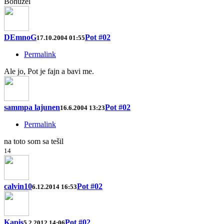
Bohužel
DEmnoG
Pot #02
17.10.2004 01:55
Permalink
Ale jo, Pot je fajn a bavi me.
sammpa lajunen
Pot #02
16.6.2004 13:23
Permalink
na toto som sa tešil
1
4
calvin10
Pot #02
6.12.2014 16:53
Kapis
Pot #02
5.2.2012 14:06