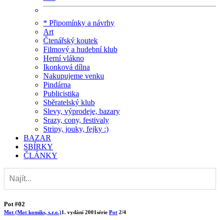
* Připomínky a návrhy
Art
Čtenářský koutek
Filmový a hudební klub
Herní vlákno
Ikonková dílna
Nakupujeme venku
Pindárna
Publicistika
Sběratelský klub
Slevy, výprodeje, bazary
Srazy, cony, festivaly
Stripy, jouky, fejky :)
BAZAR
SBÍRKY
ČLÁNKY
Pot #02
Mot (Mot komiks, s.r.o.)
1. vydání
2001
série
Pot
2/4