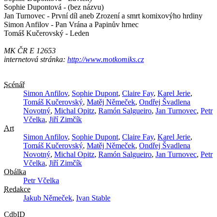
Sophie Dupontová - (bez názvu)
Jan Turnovec - První díl aneb Zrození a smrt komixovýho hrdiny
Simon Anfilov - Pan Vrána a Papinův hrnec
Tomáš Kučerovský - Leden
MK ČR E 12653
internetová stránka:
http://www.motkomiks.cz
Scénář
Simon Anfilov
,
Sophie Dupont
,
Claire Fay
,
Karel Jerie
,
Tomáš Kučerovský
,
Matěj Němeček
,
Ondřej Švadlena
Novotný
,
Michal Opitz
,
Ramón Salgueiro
,
Jan Turnovec
,
Petr
Včelka
,
Jiří Zimčík
Art
Simon Anfilov
,
Sophie Dupont
,
Claire Fay
,
Karel Jerie
,
Tomáš Kučerovský
,
Matěj Němeček
,
Ondřej Švadlena
Novotný
,
Michal Opitz
,
Ramón Salgueiro
,
Jan Turnovec
,
Petr
Včelka
,
Jiří Zimčík
Obálka
Petr Včelka
Redakce
Jakub Němeček
,
Ivan Stable
CdbID