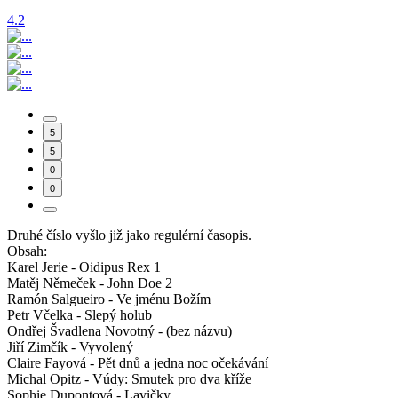
4.2
5
5
0
0
Druhé číslo vyšlo již jako regulérní časopis.
Obsah:
Karel Jerie - Oidipus Rex 1
Matěj Němeček - John Doe 2
Ramón Salgueiro - Ve jménu Božím
Petr Včelka - Slepý holub
Ondřej Švadlena Novotný - (bez názvu)
Jiří Zimčík - Vyvolený
Claire Fayová - Pět dnů a jedna noc očekávání
Michal Opitz - Vúdy: Smutek pro dva kříže
Sophie Dupontová - Lavičky