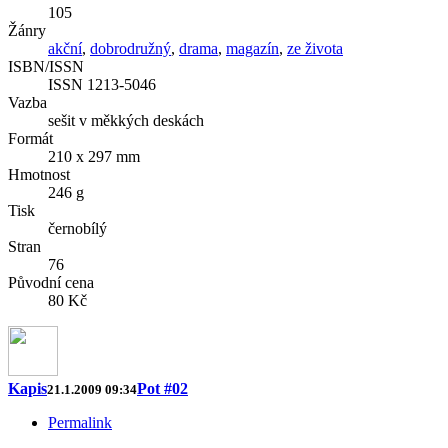
105
Žánry
akční
,
dobrodružný
,
drama
,
magazín
,
ze života
ISBN/ISSN
ISSN 1213-5046
Vazba
sešit v měkkých deskách
Formát
210 x 297 mm
Hmotnost
246 g
Tisk
černobílý
Stran
76
Původní cena
80 Kč
Kapis
Pot #02
21.1.2009 09:34
Permalink