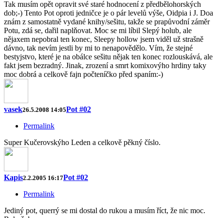
Tak musím opět opravit své staré hodnocení z předbělohorských
dob;-) Tento Pot oproti jedničce je o pár levelů výše, Oidpia i J. Doa
znám z samostatně vydané knihy/sešitu, takže se prapůvodní záměr
Potu, zdá se, dařil naplňovat. Moc se mi líbil Slepý holub, ale
nějaxem nepobral ten konec, Sleepy hollow jsem viděl už strašně
dávno, tak nevím jestli by mi to nenapovědělo. Vím, že stejné
bestyjstvo, které je na obálce sešitu nějak ten konec rozlouskává, ale
fakt jsem bezradný. Jinak, zrození a smrt komixovýho hrdiny taky
moc dobrá a celkově fajn počteníčko před spaním:-)
vasek
Pot #02
26.5.2008 14:05
Permalink
Super Kučerovskýho Leden a celkově pěkný číslo.
Kapis
Pot #02
2.2.2005 16:17
Permalink
Jediný pot, querrý se mi dostal do rukou a musím říct, že nic moc.