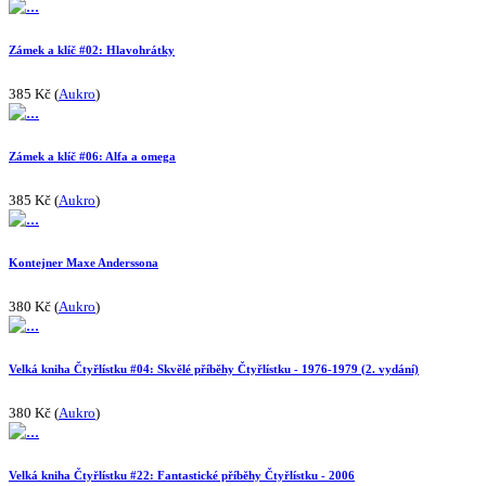
Zámek a klíč #02: Hlavohrátky
385 Kč (
Aukro
)
Zámek a klíč #06: Alfa a omega
385 Kč (
Aukro
)
Kontejner Maxe Anderssona
380 Kč (
Aukro
)
Velká kniha Čtyřlístku #04: Skvělé příběhy Čtyřlístku - 1976-1979 (2. vydání)
380 Kč (
Aukro
)
Velká kniha Čtyřlístku #22: Fantastické příběhy Čtyřlístku - 2006