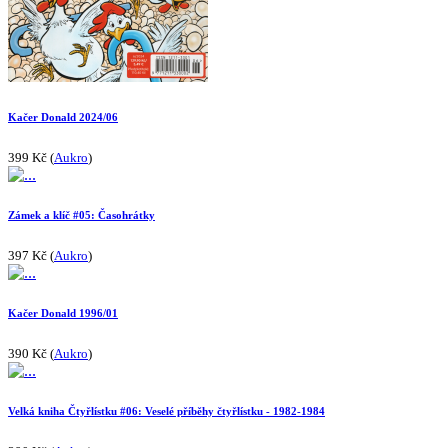
Kačer Donald 2024/06
399 Kč (
Aukro
)
Zámek a klíč #05: Časohrátky
397 Kč (
Aukro
)
Kačer Donald 1996/01
390 Kč (
Aukro
)
Velká kniha Čtyřlístku #06: Veselé příběhy čtyřlístku - 1982-1984