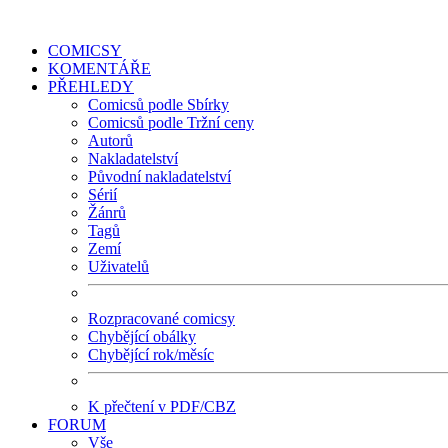
COMICSY
KOMENTÁŘE
PŘEHLEDY
Comicsů podle Sbírky
Comicsů podle Tržní ceny
Autorů
Nakladatelství
Původní nakladatelství
Sérií
Žánrů
Tagů
Zemí
Uživatelů
Rozpracované comicsy
Chybějící obálky
Chybějící rok/měsíc
K přečtení v PDF/CBZ
FORUM
Vše