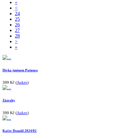
«
<
24
25
26
27
28
>
»
Dívka jménem Patience
399 Kč (
Aukro
)
Zázraky
399 Kč (
Aukro
)
Kačer Donald 2024/02