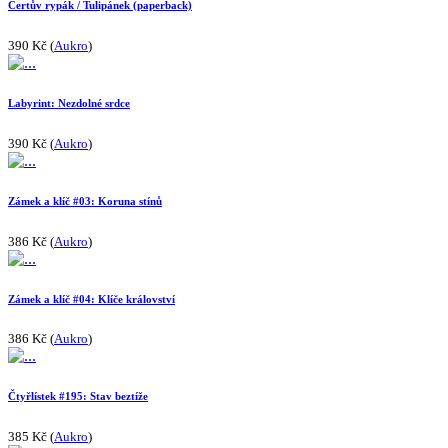
Čertův rypák / Tulipánek (paperback)
390 Kč (
Aukro
)
Labyrint: Nezdolné srdce
390 Kč (
Aukro
)
Zámek a klíč #03: Koruna stínů
386 Kč (
Aukro
)
Zámek a klíč #04: Klíče království
386 Kč (
Aukro
)
Čtyřlístek #195: Stav beztíže
385 Kč (
Aukro
)