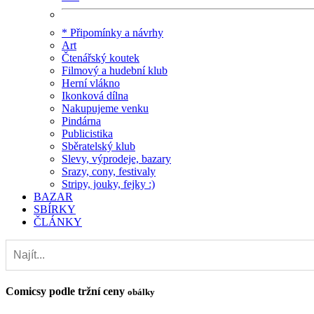
* Připomínky a návrhy
Art
Čtenářský koutek
Filmový a hudební klub
Herní vlákno
Ikonková dílna
Nakupujeme venku
Pindárna
Publicistika
Sběratelský klub
Slevy, výprodeje, bazary
Srazy, cony, festivaly
Stripy, jouky, fejky :)
BAZAR
SBÍRKY
ČLÁNKY
Comicsy podle tržní ceny
obálky