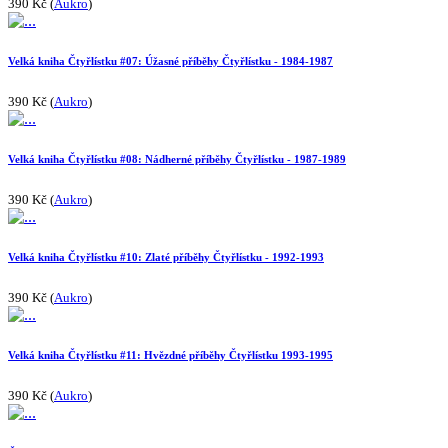
390 Kč (
Aukro
)
Velká kniha Čtyřlístku #07: Úžasné příběhy Čtyřlístku - 1984-1987
390 Kč (
Aukro
)
Velká kniha Čtyřlístku #08: Nádherné příběhy Čtyřlístku - 1987-1989
390 Kč (
Aukro
)
Velká kniha Čtyřlístku #10: Zlaté příběhy Čtyřlístku - 1992-1993
390 Kč (
Aukro
)
Velká kniha Čtyřlístku #11: Hvězdné příběhy Čtyřlístku 1993-1995
390 Kč (
Aukro
)