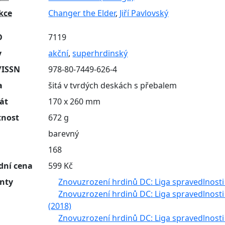
kce
Changer the Elder
,
Jiří Pavlovský
D
7119
y
akční
,
superhrdinský
/ISSN
978-80-7449-626-4
a
šitá v tvrdých deskách s přebalem
át
170 x 260 mm
nost
672 g
barevný
n
168
dní cena
599 Kč
anty
Znovuzrození hrdinů DC: Liga spravedlnosti 
Znovuzrození hrdinů DC: Liga spravedlnosti 
(2018)
Znovuzrození hrdinů DC: Liga spravedlnosti 