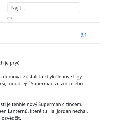
3.1
h je pryč.
domova. Zůstali tu zbylí členové Ligy
starší, moudřejší Superman ze zmizelého
sti je tenhle nový Superman cizincem.
en Lanternů, které tu Hal Jordan nechal,
 osvědčit.