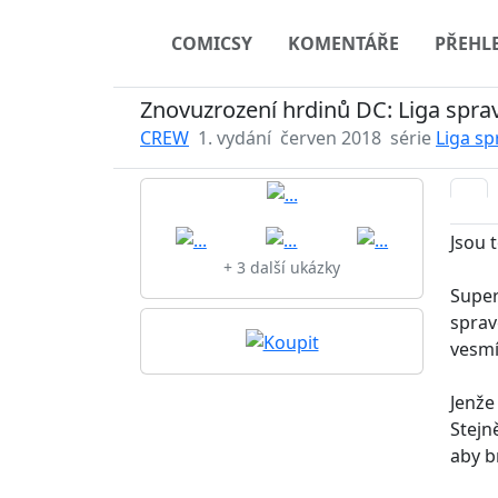
COMICSY
KOMENTÁŘE
PŘEHL
Znovuzrození hrdinů DC: Liga sprav
CREW
1. vydání
červen 2018
série
Liga sp
Jsou t
+ 3 další ukázky
Super
sprav
vesmí
Jenže
Stejn
aby b