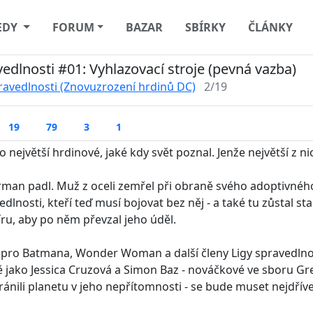
EDY
FORUM
BAZAR
SBÍRKY
ČLÁNKY
edlnosti #01: Vyhlazovací stroje (pevná vazba)
ravedlnosti (Znovuzrození hrdinů DC)
2/19
19
79
3
1
o největší hrdinové, jaké kdy svět poznal. Jenže největší z nic
man padl. Muž z oceli zemřel při obraně svého adoptivného 
edlnosti, kteří teď musí bojovat bez něj - a také tu zůstal 
ru, aby po něm převzal jeho úděl.
 pro Batmana, Wonder Woman a další členy Ligy spravedlno
ě jako Jessica Cruzová a Simon Baz - nováčkové ve sboru Gre
ránili planetu v jeho nepřítomnosti - se bude muset nejdříve