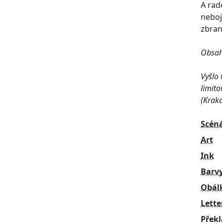
A rad
neboj
zbran
Obsahu
Vyšlo
limit
(Kraka
Scén
Art
Ink
Barv
Obál
Lette
Přek