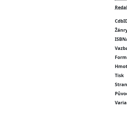
Reda
CdbI
Žánr
ISBN
Vazb
Form
Hmot
Tisk
Stra
Půvo
Vari