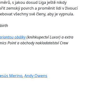
ozměrů, s jakou dosud Liga ještě nikdy
ořit zemský povrch a proměnit lidi v živoucí
řebovat všechny své členy, aby je vypnula.
birth
ariantou obálky
(knihkupectví Luxor) a extra
cs Point a obchody nakladatelství Crew
Jesús Merino
,
Andy Owens