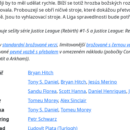
ěji by to měl udělat rychle. Blíží se totiž hrozba božských r
ovala. Probouzejí se obří ničivé stroje, které dokážou přetv
ě. Jsou to vyhlazovací stroje. A Liga spravedlnosti bude pot
je sešity série Justice League (Rebirth) #1-5 a Justice League: Re
 v
standardní brožované verzi
, limitovanější
brožované s černou v
ované
pevné vazbě s přebalem
v omezeném nákladu (pobočky Comi
tit a Arkham)).
ář
Bryan Hitch
Tony S. Daniel
,
Bryan Hitch
,
Jesús Merino
Sandu Florea
,
Scott Hanna
,
Daniel Henriques
,
y
Tomeu Morey
,
Alex Sinclair
ka
Tony S. Daniel
,
Tomeu Morey
ring
Petr Schwarz
lad
Ľudovít Plata (Turlogh)