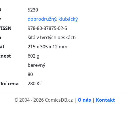
D
5230
y
dobrodružný
,
klubácký
/ISSN
978-80-87875-02-5
a
šitá v tvrdých deskách
át
215 x 305 x 12 mm
nost
602 g
barevný
n
80
dní cena
280 Kč
© 2004 - 2026 ComicsDB.cz |
O nás
|
Kontakt