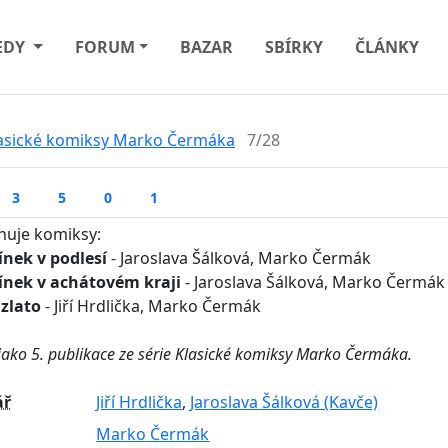
EDY
FORUM
BAZAR
SBÍRKY
ČLÁNKY
asické komiksy Marko Čermáka
7/28
3
5
0
1
uje komiksy:
nek v podlesí
- Jaroslava Šálková, Marko Čermák
ínek v achátovém kraji
- Jaroslava Šálková, Marko Čermák
 zlato
- Jiří Hrdlička, Marko Čermák
jako 5. publikace ze série Klasické komiksy Marko Čermáka.
ář
Jiří Hrdlička
,
Jaroslava Šálková (Kavče)
Marko Čermák