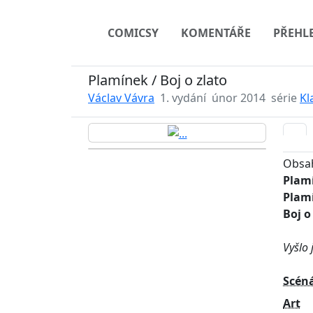
COMICSY
KOMENTÁŘE
PŘEHL
Plamínek / Boj o zlato
Václav Vávra
1. vydání
únor 2014
série
Kl
Obsah
Plamí
Plam
Boj o
Vyšlo 
Scén
Art