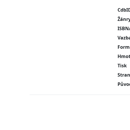
CdbI
Žánr
ISBN
Vazb
Form
Hmot
Tisk
Stra
Půvo