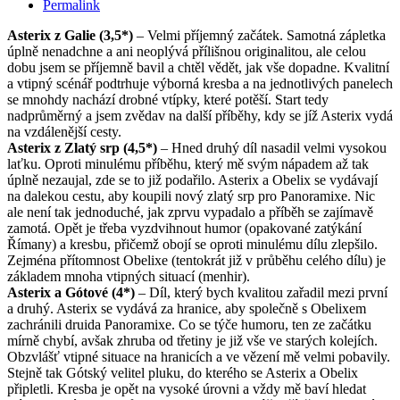
Permalink
Asterix z Galie (3,5*)
– Velmi příjemný začátek. Samotná zápletka
úplně nenadchne a ani neoplývá přílišnou originalitou, ale celou
dobu jsem se příjemně bavil a chtěl vědět, jak vše dopadne. Kvalitní
a vtipný scénář podtrhuje výborná kresba a na jednotlivých panelech
se mnohdy nachází drobné vtípky, které potěší. Start tedy
nadprůměrný a jsem zvědav na další příběhy, kdy se jíž Asterix vydá
na vzdálenější cesty.
Asterix z Zlatý srp (4,5*)
– Hned druhý díl nasadil velmi vysokou
laťku. Oproti minulému příběhu, který mě svým nápadem až tak
úplně nezaujal, zde se to již podařilo. Asterix a Obelix se vydávají
na dalekou cestu, aby koupili nový zlatý srp pro Panoramixe. Nic
ale není tak jednoduché, jak zprvu vypadalo a příběh se zajímavě
zamotá. Opět je třeba vyzdvihnout humor (opakované zatýkání
Římany) a kresbu, přičemž obojí se oproti minulému dílu zlepšilo.
Zejména přítomnost Obelixe (tentokrát již v průběhu celého dílu) je
základem mnoha vtipných situací (menhir).
Asterix a Gótové (4*)
– Díl, který bych kvalitou zařadil mezi první
a druhý. Asterix se vydává za hranice, aby společně s Obelixem
zachránili druida Panoramixe. Co se týče humoru, ten ze začátku
mírně chybí, avšak zhruba od třetiny je již vše ve starých kolejích.
Obzvlášť vtipné situace na hranicích a ve vězení mě velmi pobavily.
Stejně tak Gótský velitel pluku, do kterého se Asterix a Obelix
připletli. Kresba je opět na vysoké úrovni a vždy mě baví hledat