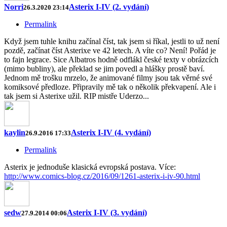
Norri
Asterix I-IV (2. vydání)
26.3.2020 23:14
Permalink
Když jsem tuhle knihu začínal číst, tak jsem si říkal, jestli to už není
pozdě, začínat číst Asterixe ve 42 letech. A víte co? Není! Pořád je
to fajn legrace. Sice Albatros hodně odflákl české texty v obrázcích
(mimo bubliny), ale překlad se jim povedl a hlášky prostě baví.
Jednom mě trošku mrzelo, že animované filmy jsou tak věrné své
komiksové předloze. Připravily mě tak o několik překvapení. Ale i
tak jsem si Asterixe užil. RIP mistře Uderzo...
kaylin
Asterix I-IV (4. vydání)
26.9.2016 17:33
Permalink
Asterix je jednoduše klasická evropská postava. Více:
http://www.comics-blog.cz/2016/09/1261-asterix-i-iv-90.html
sedw
Asterix I-IV (3. vydání)
27.9.2014 00:06