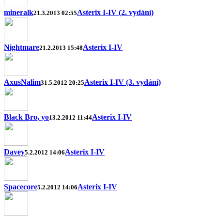
mineralk
Asterix I-IV (2. vydání)
21.3.2013 02:55
Nightmare
Asterix I-IV
21.2.2013 15:48
AxusNalim
Asterix I-IV (3. vydání)
31.5.2012 20:25
Black Bro, yo
Asterix I-IV
13.2.2012 11:44
Davey
Asterix I-IV
5.2.2012 14:06
Spacecore
Asterix I-IV
5.2.2012 14:06