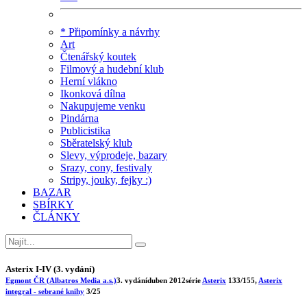
* Připomínky a návrhy
Art
Čtenářský koutek
Filmový a hudební klub
Herní vlákno
Ikonková dílna
Nakupujeme venku
Pindárna
Publicistika
Sběratelský klub
Slevy, výprodeje, bazary
Srazy, cony, festivaly
Stripy, jouky, fejky :)
BAZAR
SBÍRKY
ČLÁNKY
Asterix I-IV (3. vydání)
Egmont ČR (Albatros Media a.s.)
3. vydání
duben 2012
série
Asterix
133/155
,
Asterix
integral - sebrané knihy
3/25