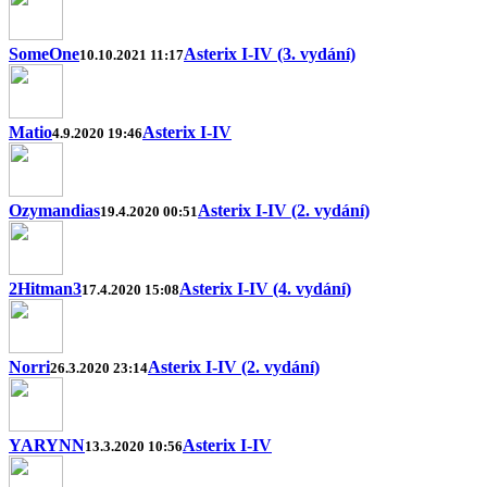
SomeOne
Asterix I-IV (3. vydání)
10.10.2021 11:17
Matio
Asterix I-IV
4.9.2020 19:46
Ozymandias
Asterix I-IV (2. vydání)
19.4.2020 00:51
2Hitman3
Asterix I-IV (4. vydání)
17.4.2020 15:08
Norri
Asterix I-IV (2. vydání)
26.3.2020 23:14
YARYNN
Asterix I-IV
13.3.2020 10:56