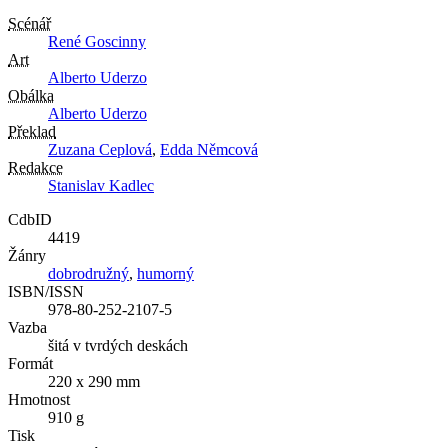
Scénář
René Goscinny
Art
Alberto Uderzo
Obálka
Alberto Uderzo
Překlad
Zuzana Ceplová
,
Edda Němcová
Redakce
Stanislav Kadlec
CdbID
4419
Žánry
dobrodružný
,
humorný
ISBN/ISSN
978-80-252-2107-5
Vazba
šitá v tvrdých deskách
Formát
220 x 290 mm
Hmotnost
910 g
Tisk