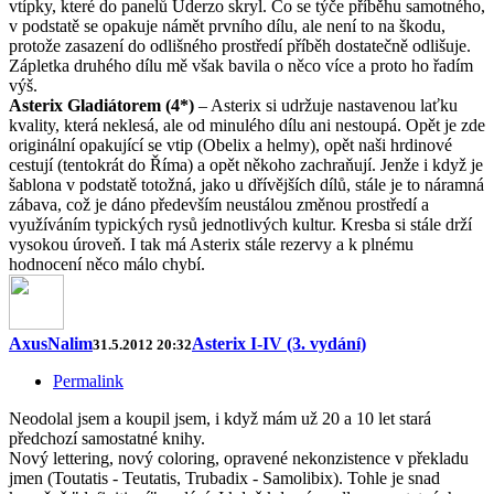
vtípky, které do panelů Uderzo skryl. Co se týče příběhu samotného,
v podstatě se opakuje námět prvního dílu, ale není to na škodu,
protože zasazení do odlišného prostředí příběh dostatečně odlišuje.
Zápletka druhého dílu mě však bavila o něco více a proto ho řadím
výš.
Asterix Gladiátorem (4*)
– Asterix si udržuje nastavenou laťku
kvality, která neklesá, ale od minulého dílu ani nestoupá. Opět je zde
originální opakující se vtip (Obelix a helmy), opět naši hrdinové
cestují (tentokrát do Říma) a opět někoho zachraňují. Jenže i když je
šablona v podstatě totožná, jako u dřívějších dílů, stále je to náramná
zábava, což je dáno především neustálou změnou prostředí a
využíváním typických rysů jednotlivých kultur. Kresba si stále drží
vysokou úroveň. I tak má Asterix stále rezervy a k plnému
hodnocení něco málo chybí.
AxusNalim
Asterix I-IV (3. vydání)
31.5.2012 20:32
Permalink
Neodolal jsem a koupil jsem, i když mám už 20 a 10 let stará
předchozí samostatné knihy.
Nový lettering, nový coloring, opravené nekonzistence v překladu
jmen (Toutatis - Teutatis, Trubadix - Samolibix). Tohle je snad