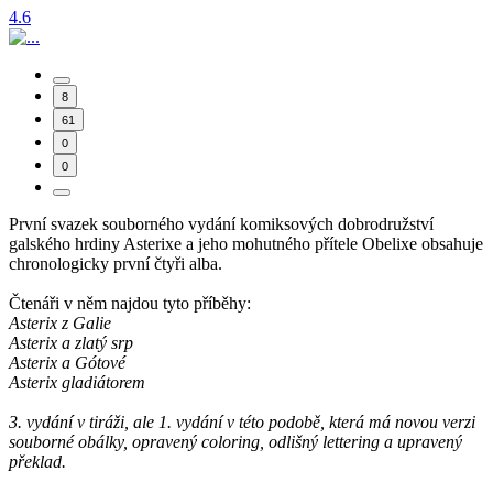
4.6
8
61
0
0
První svazek souborného vydání komiksových dobrodružství
galského hrdiny Asterixe a jeho mohutného přítele Obelixe obsahuje
chronologicky první čtyři alba.
Čtenáři v něm najdou tyto příběhy:
Asterix z Galie
Asterix a zlatý srp
Asterix a Gótové
Asterix gladiátorem
3. vydání v tiráži, ale 1. vydání v této podobě, která má novou verzi
souborné obálky, opravený coloring, odlišný lettering a upravený
překlad.