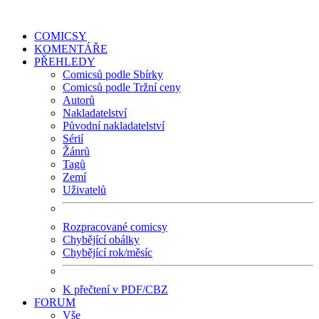
COMICSY
KOMENTÁŘE
PŘEHLEDY
Comicsů podle Sbírky
Comicsů podle Tržní ceny
Autorů
Nakladatelství
Původní nakladatelství
Sérií
Žánrů
Tagů
Zemí
Uživatelů
Rozpracované comicsy
Chybějící obálky
Chybějící rok/měsíc
K přečtení v PDF/CBZ
FORUM
Vše