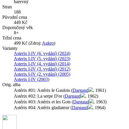
barevný
Stran
188
Původní cena
449 Kč
Doporučený věk
8+
Tržní cena
499 Kč (Zdroj:
Aukro
)
Varianty
Asterix I-IV (6. vydání) (2024)
Asterix I-IV (5. vydání) (2023)
Asterix I-IV (4. vydání) (2014)
Asterix I-IV (3. vydání) (2012)
Asterix I-IV (2. vydání) (2005)
Asterix I-IV (2003)
Orig. alba
Astérix #01: Astérix le Gaulois (
Dargaud
, 1961)
Astérix #02: La serpe D'or (
Dargaud
, 1962)
Astérix #03: Astérix et les Gots (
Dargaud
, 1963)
Astérix #04: Astérix gladiateur (
Dargaud
, 1964)