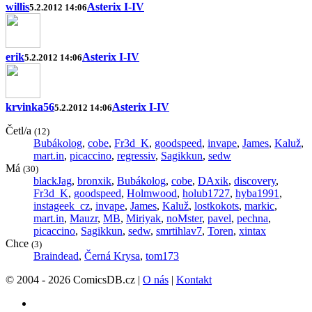
willis
Asterix I-IV
5.2.2012 14:06
erik
Asterix I-IV
5.2.2012 14:06
krvinka56
Asterix I-IV
5.2.2012 14:06
Četl/a
(12)
Bubákolog
,
cobe
,
Fr3d_K
,
goodspeed
,
invape
,
James
,
Kaluž
,
mart.in
,
picaccino
,
regressiv
,
Sagikkun
,
sedw
Má
(30)
blackJag
,
bronxik
,
Bubákolog
,
cobe
,
DAxik
,
discovery
,
Fr3d_K
,
goodspeed
,
Holmwood
,
holub1727
,
hyba1991
,
instageek_cz
,
invape
,
James
,
Kaluž
,
lostkokots
,
markic
,
mart.in
,
Mauzr
,
MB
,
Miriyak
,
noMster
,
pavel
,
pechna
,
picaccino
,
Sagikkun
,
sedw
,
smrtihlav7
,
Toren
,
xintax
Chce
(3)
Braindead
,
Černá Krysa
,
tom173
© 2004 - 2026 ComicsDB.cz |
O nás
|
Kontakt