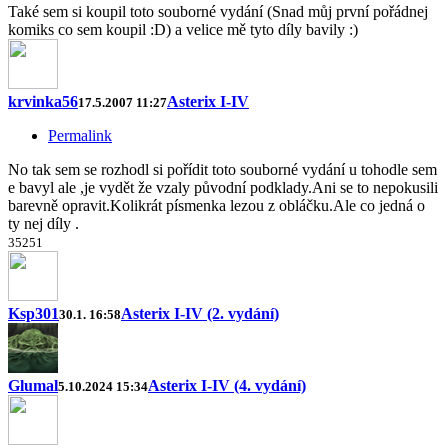
Také sem si koupil toto souborné vydání (Snad můj první pořádnej
komiks co sem koupil :D) a velice mě tyto díly bavily :)
krvinka56
Asterix I-IV
17.5.2007 11:27
Permalink
No tak sem se rozhodl si pořídit toto souborné vydání u tohodle sem
e bavyl ale ,je vydět že vzaly původní podklady.Ani se to nepokusili
barevně opravit.Kolikrát písmenka lezou z obláčku.Ale co jedná o
ty nej díly .
35
25
1
Ksp301
Asterix I-IV (2. vydání)
30.1. 16:58
Glumal
Asterix I-IV (4. vydání)
5.10.2024 15:34