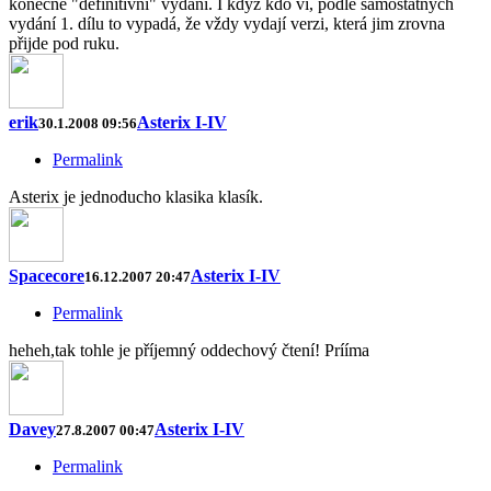
konečně "definitivní" vydání. I když kdo ví, podle samostatných
vydání 1. dílu to vypadá, že vždy vydají verzi, která jim zrovna
přijde pod ruku.
erik
Asterix I-IV
30.1.2008 09:56
Permalink
Asterix je jednoducho klasika klasík.
Spacecore
Asterix I-IV
16.12.2007 20:47
Permalink
heheh,tak tohle je příjemný oddechový čtení! Prííma
Davey
Asterix I-IV
27.8.2007 00:47
Permalink