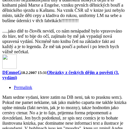
knihami pánů Marxe a Engelse, vzniku prvních dělnických bouří a
dělnického sjezdu u Kaštanu. Na vznik ČSR už v knize jaxi nebylo
místo, takže děti cepy a kladiva do rukou, uniformy LM na sebe a
bušíme úderníci v těch fabrikách!!!!!!!!!!!!
.....jako dítě to člověk nevidí, co nám nenápadně bylo vpravováno
do hlav, teď to bije do očí, zajímalo by mě jak vypadají nová
upravená vydání. Nicméně tuto knihu četl na základce fakt asi
každý a je to legenda. Že mě tak poučí a pobaví i po letech bych
vážně nečekal.
DEmnoG
Obrázky z českých dějin a pověstí (3.
18.2.2007 15:31
vydání)
Permalink
Mam sedme vydani, ktere zatim na DB neni, tak to prasknu sem:).
Pokud me pamet neklame, tak jako maleho caparta me takhle knizka
uplne minula (fakt nevim, jak je to mozny), takze hodnotim jako
cerstvy ctenar. No a je to fajn, prijemna forma pripomenuti a
dovzdelani. Jen bych podotknul, ze spis nez comics je to bohate
ilustrovana knizka, pac dominatne nese informaci text a ilustrace je
sekundarni. V bublinach jsou jen "moudra", ktere uz zminil Andre,