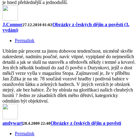
je hned přehlednější a jednodušší.
J.Connor
Obrázky z českých dějin a pověstí (3.
27.12.2010 01:02
vydání)
Permalink
Ubírám pár procent za jistou dobovou tendenčnost, nicméně skvěle
nakreslené, nadmíru poučné, navíc vtipné, vypiplané do nejmenších
detailů a jak se sluší na starověk a středověk někdy i temné a krvavé.
Jen těch několik bodnutí do zad či pověst o Durynkovi, jejíž o dost
měkčí verze vyšla v magazínu Stopa. Zajímavostí je, že v příběhu
Jan Žižka je na str. 78 součástí vozové hradby i podivná babice v
oranžovém šátku a zelených hadrech. V jiných verzích je obrázek
stejný, ale bez babice. Že by ubírala na glorifikaci našich chrabrých
husitů ? Jedno ze zásadních dílek mého dětství, kategoricky
odmítám být objektivní.
andywart
Obrázky z českých dějin a pověstí
28.4.2009 22:40
Permalink