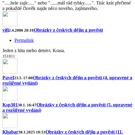
".....hele zajíc....." nebo "......máš rád rybky......". Tisíc krát přečtené
a pokaždé člověk najde něco nového, zajímavého.
vifi
Obrázky z českých dějin a pověstí
2.4.2006 20:16
Permalink
Jeden z hitu meho detstvi. Krasa.
35
19
1
1
PaveI
Obrázky z českých dějin a pověstí (4. upravené a
23.5. 17:00
rozšířené vydání)
Ksp301
Obrázky z českých dějin a pověstí (5. upravené
30.1. 16:47
a rozšířené vydání)
Khabar
Obrázky z českých dějin a pověstí (11.
30.1.2025 10:53