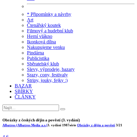
* Připomínky a návrhy
Art
Čtenářský koutek
Filmový a hudební klub
Herní vlákno
Ikonková dílna
Nakupujeme venku
Pindárna
Publicistika
Sběratelský klub
Slevy, výprodeje, bazary
Srazy, cony, festivaly
Stripy, jouky, fejky :)
BAZAR
SBÍRKY
ČLÁNKY
Obrázky z českých dějin a pověstí (3. vydání)
Albatros (Albatros Media a.s.)
3. vydání
1987
série
Obrázky z dějin a pověstí
3/21
4.6