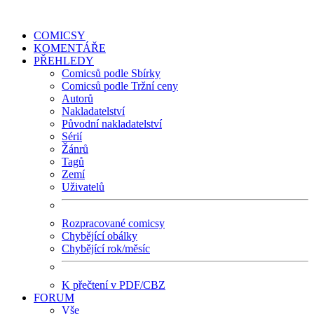
COMICSY
KOMENTÁŘE
PŘEHLEDY
Comicsů podle Sbírky
Comicsů podle Tržní ceny
Autorů
Nakladatelství
Původní nakladatelství
Sérií
Žánrů
Tagů
Zemí
Uživatelů
Rozpracované comicsy
Chybějící obálky
Chybějící rok/měsíc
K přečtení v PDF/CBZ
FORUM
Vše