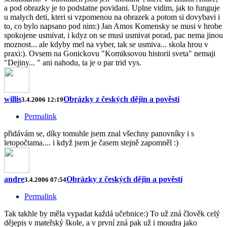
a pod obrazky je to podstatne povidani. Uplne vidim, jak to funguje
u malych deti, kteri si vzpomenou na obrazek a potom si dovybavi i
to, co bylo napsano pod nim:) Jan Amos Komensky se musi v hrobe
spokojene usmivat, i kdyz on se musi usmivat porad, pac nema jinou
moznost... ale kdyby mel na vyber, tak se usmiva... skola hrou v
praxi:). Ovsem na Gonickovu "Komiksovou historii sveta" nemaji
"Dejiny... " ani nahodu, ta je o par trid vys.
willis
Obrázky z českých dějin a pověstí
3.4.2006 12:19
Permalink
přidávám se, díky tomuhle jsem znal všechny panovníky i s
letopočtama.... i když jsem je časem stejně zapomněl :)
andre
Obrázky z českých dějin a pověstí
3.4.2006 07:54
Permalink
Tak takhle by měla vypadat každá učebnice:) To už zná člověk celý
dějepis v mateřský škole, a v první zná pak už i moudra jako