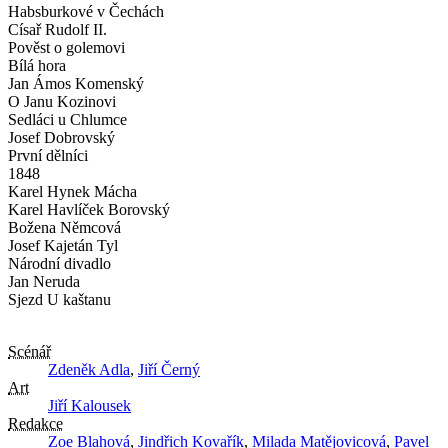
Habsburkové v Čechách
Císař Rudolf II.
Pověst o golemovi
Bílá hora
Jan Ámos Komenský
O Janu Kozinovi
Sedláci u Chlumce
Josef Dobrovský
První dělníci
1848
Karel Hynek Mácha
Karel Havlíček Borovský
Božena Němcová
Josef Kajetán Tyl
Národní divadlo
Jan Neruda
Sjezd U kaštanu
Scénář
Zdeněk Adla
,
Jiří Černý
Art
Jiří Kalousek
Redakce
Zoe Blahová
,
Jindřich Kovařík
,
Milada Matějovicová
,
Pavel