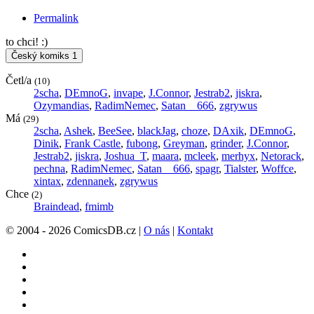
Permalink
to chci! :)
Český komiks
1
Četl/a
(10)
2scha
,
DEmnoG
,
invape
,
J.Connor
,
Jestrab2
,
jiskra
,
Ozymandias
,
RadimNemec
,
Satan__666
,
zgrywus
Má
(29)
2scha
,
Ashek
,
BeeSee
,
blackJag
,
choze
,
DAxik
,
DEmnoG
,
Dinik
,
Frank Castle
,
fubong
,
Greyman
,
grinder
,
J.Connor
,
Jestrab2
,
jiskra
,
Joshua_T
,
maara
,
mcleek
,
merhyx
,
Netorack
,
pechna
,
RadimNemec
,
Satan__666
,
spagr
,
Tialster
,
Woffce
,
xintax
,
zdennanek
,
zgrywus
Chce
(2)
Braindead
,
fmimb
© 2004 - 2026 ComicsDB.cz |
O nás
|
Kontakt