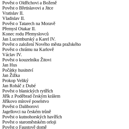
Pověst o Oldřichovi a Boženě
Pověst o Břetislavovi a Jitce
Vratislav II.
Vladislav II.
Pověst o Tatarech na Moravě
Přemysl Otakar II.
Konec rodu Přemyslovců
Jan Lucemburský a Karel IV.
Pověst o založení Nového města pražského
Pověst o chrámu na Karlově
Václav IV.
Pověst o kouzelníku Žitovi
Jan Hus
Počátky husitství
Jan Žižka
Prokop Veliký
Jan Roháč z Dubé
Pověst o blanických rytířích
Jiřík z Poděbrad českým králem
Jiříkovo mírové poselstvo
Pověst o Daliborovi
Jagellovci na českém trůně
Pověst o kutnohorských havířích
Pověst o staroměstském orloji
Pověst o Faustově domě