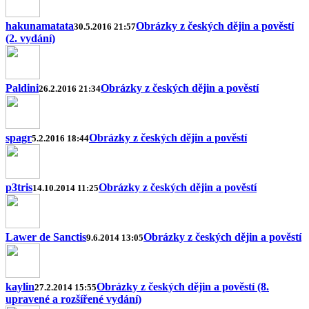
hakunamatata
Obrázky z českých dějin a pověstí
30.5.2016 21:57
(2. vydání)
Paldini
Obrázky z českých dějin a pověstí
26.2.2016 21:34
spagr
Obrázky z českých dějin a pověstí
5.2.2016 18:44
p3tris
Obrázky z českých dějin a pověstí
14.10.2014 11:25
Lawer de Sanctis
Obrázky z českých dějin a pověstí
9.6.2014 13:05
kaylin
Obrázky z českých dějin a pověstí (8.
27.2.2014 15:55
upravené a rozšířené vydání)