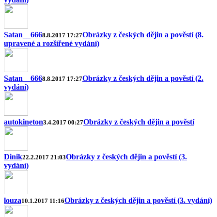
Satan__666
Obrázky z českých dějin a pověstí (8.
8.8.2017 17:27
upravené a rozšířené vydání)
Satan__666
Obrázky z českých dějin a pověstí (2.
8.8.2017 17:27
vydání)
autokineton
Obrázky z českých dějin a pověstí
3.4.2017 00:27
Dinik
Obrázky z českých dějin a pověstí (3.
22.2.2017 21:03
vydání)
louza
Obrázky z českých dějin a pověstí (3. vydání)
10.1.2017 11:16