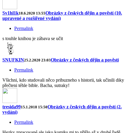
Sv1hl1k
Obrázky z českých dějin a pověstí (10.
18.6.2020 13:55
upravené a rozšířené vydání)
Permalink
s touhle knihou je zábava se učit
SNUFKIN
Obrázky z českých dějin a pověstí
25.2.2020 23:03
Permalink
Všichni, kdo studovali něco pribuzneho s historii, tak učinili diky
přečteni téhle bible. Bacha, sutraky!
tresida99
Obrázky z českých dějin a pověstí (2.
15.1.2018 15:50
vydání)
Permalink
Hezky zpracované ale jako komiks mi to přišlo až v druhé řadě.