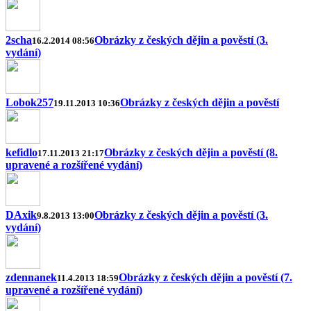
2scha
Obrázky z českých dějin a pověstí (3.
16.2.2014 08:56
vydání)
Lobok257
Obrázky z českých dějin a pověstí
19.11.2013 10:36
kefidlo
Obrázky z českých dějin a pověstí (8.
17.11.2013 21:17
upravené a rozšířené vydání)
DAxik
Obrázky z českých dějin a pověstí (3.
9.8.2013 13:00
vydání)
zdennanek
Obrázky z českých dějin a pověstí (7.
11.4.2013 18:59
upravené a rozšířené vydání)