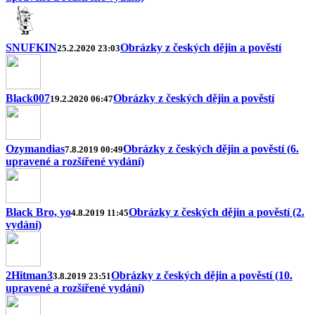
SNUFKIN
Obrázky z českých dějin a pověstí
25.2.2020 23:03
Black007
Obrázky z českých dějin a pověstí
19.2.2020 06:47
Ozymandias
Obrázky z českých dějin a pověstí (6.
7.8.2019 00:49
upravené a rozšířené vydání)
Black Bro, yo
Obrázky z českých dějin a pověstí (2.
4.8.2019 11:45
vydání)
2Hitman3
Obrázky z českých dějin a pověstí (10.
3.8.2019 23:51
upravené a rozšířené vydání)