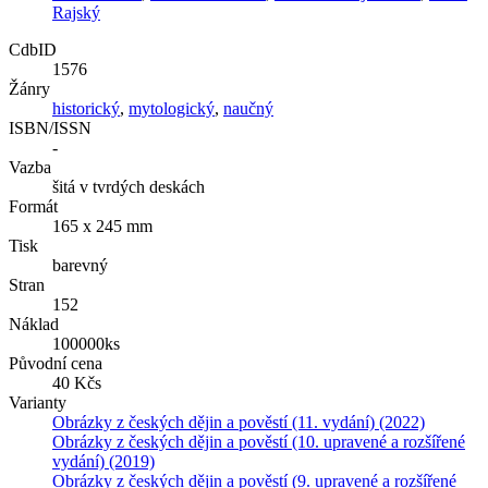
Rajský
CdbID
1576
Žánry
historický
,
mytologický
,
naučný
ISBN/ISSN
-
Vazba
šitá v tvrdých deskách
Formát
165 x 245 mm
Tisk
barevný
Stran
152
Náklad
100000ks
Původní cena
40 Kčs
Varianty
Obrázky z českých dějin a pověstí (11. vydání) (2022)
Obrázky z českých dějin a pověstí (10. upravené a rozšířené
vydání) (2019)
Obrázky z českých dějin a pověstí (9. upravené a rozšířené