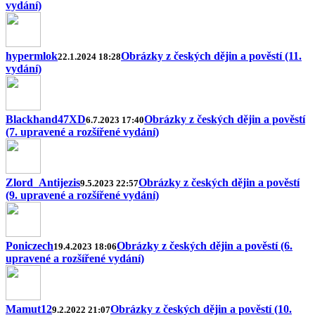
vydání)
hypermlok
Obrázky z českých dějin a pověstí (11.
22.1.2024 18:28
vydání)
Blackhand47XD
Obrázky z českých dějin a pověstí
6.7.2023 17:40
(7. upravené a rozšířené vydání)
Zlord_Antijezis
Obrázky z českých dějin a pověstí
9.5.2023 22:57
(9. upravené a rozšířené vydání)
Poniczech
Obrázky z českých dějin a pověstí (6.
19.4.2023 18:06
upravené a rozšířené vydání)
Mamut12
Obrázky z českých dějin a pověstí (10.
9.2.2022 21:07