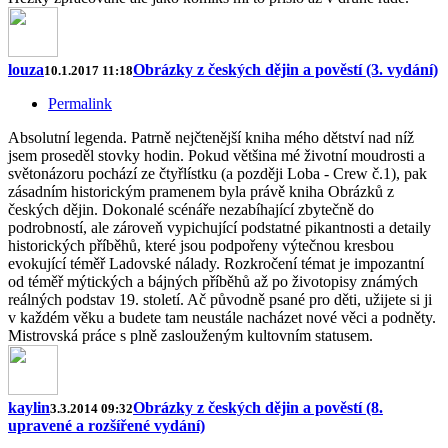
louza
Obrázky z českých dějin a pověstí (3. vydání)
10.1.2017 11:18
Permalink
Absolutní legenda. Patrně nejčtenější kniha mého dětství nad níž
jsem proseděl stovky hodin. Pokud většina mé životní moudrosti a
světonázoru pochází ze čtyřlístku (a později Loba - Crew č.1), pak
zásadním historickým pramenem byla právě kniha Obrázků z
českých dějin. Dokonalé scénáře nezabíhající zbytečně do
podrobností, ale zároveň vypichující podstatné pikantnosti a detaily
historických příběhů, které jsou podpořeny výtečnou kresbou
evokující téměř Ladovské nálady. Rozkročení témat je impozantní
od téměř mýtických a bájných příběhů až po životopisy známých
reálných podstav 19. století. Ač původně psané pro děti, užijete si ji
v každém věku a budete tam neustále nacházet nové věci a podněty.
Mistrovská práce s plně zaslouženým kultovním statusem.
kaylin
Obrázky z českých dějin a pověstí (8.
3.3.2014 09:32
upravené a rozšířené vydání)