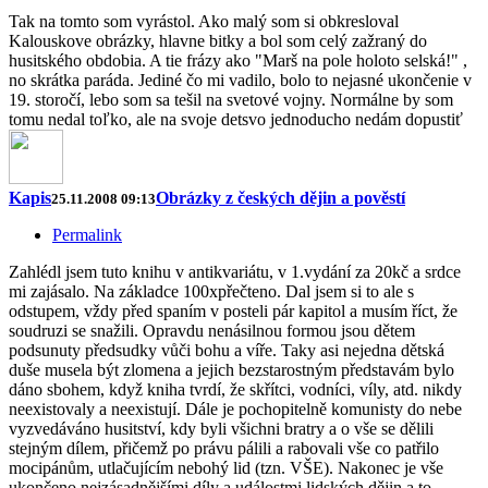
Tak na tomto som vyrástol. Ako malý som si obkresloval
Kalouskove obrázky, hlavne bitky a bol som celý zažraný do
husitského obdobia. A tie frázy ako "Marš na pole holoto selská!" ,
no skrátka paráda. Jediné čo mi vadilo, bolo to nejasné ukončenie v
19. storočí, lebo som sa tešil na svetové vojny. Normálne by som
tomu nedal toľko, ale na svoje detsvo jednoducho nedám dopustiť
Kapis
Obrázky z českých dějin a pověstí
25.11.2008 09:13
Permalink
Zahlédl jsem tuto knihu v antikvariátu, v 1.vydání za 20kč a srdce
mi zajásalo. Na základce 100xpřečteno. Dal jsem si to ale s
odstupem, vždy před spaním v posteli pár kapitol a musím říct, že
soudruzi se snažili. Opravdu nenásilnou formou jsou dětem
podsunuty předsudky vůči bohu a víře. Taky asi nejedna dětská
duše musela být zlomena a jejich bezstarostným představám bylo
dáno sbohem, když kniha tvrdí, že skřítci, vodníci, víly, atd. nikdy
neexistovaly a neexistují. Dále je pochopitelně komunisty do nebe
vyzvedáváno husitství, kdy byli všichni bratry a o vše se dělili
stejným dílem, přičemž po právu pálili a rabovali vše co patřilo
mocipánům, utlačujícím nebohý lid (tzn. VŠE). Nakonec je vše
ukončeno nejzásadnějšími díly a událostmi lidských dějin a to