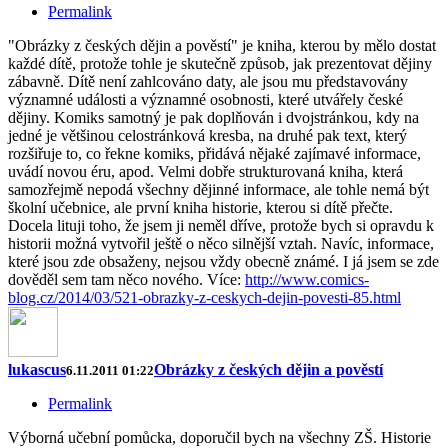
Permalink
"Obrázky z českých dějin a pověstí" je kniha, kterou by mělo dostat
každé dítě, protože tohle je skutečně způsob, jak prezentovat dějiny
zábavně. Dítě není zahlcováno daty, ale jsou mu představovány
významné události a významné osobnosti, které utvářely české
dějiny. Komiks samotný je pak doplňován i dvojstránkou, kdy na
jedné je většinou celostránková kresba, na druhé pak text, který
rozšiřuje to, co řekne komiks, přidává nějaké zajímavé informace,
uvádí novou éru, apod. Velmi dobře strukturovaná kniha, která
samozřejmě nepodá všechny dějinné informace, ale tohle nemá být
školní učebnice, ale první kniha historie, kterou si dítě přečte.
Docela lituji toho, že jsem ji neměl dříve, protože bych si opravdu k
historii možná vytvořil ještě o něco silnější vztah. Navíc, informace,
které jsou zde obsaženy, nejsou vždy obecně známé. I já jsem se zde
dověděl sem tam něco nového. Více:
http://www.comics-
blog.cz/2014/03/521-obrazky-z-ceskych-dejin-povesti-85.html
lukascus
Obrázky z českých dějin a pověstí
6.11.2011 01:22
Permalink
Výborná učební pomůcka, doporučil bych na všechny ZŠ. Historie