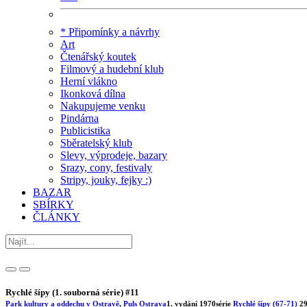
* Připomínky a návrhy
Art
Čtenářský koutek
Filmový a hudební klub
Herní vlákno
Ikonková dílna
Nakupujeme venku
Pindárna
Publicistika
Sběratelský klub
Slevy, výprodeje, bazary
Srazy, cony, festivaly
Stripy, jouky, fejky :)
BAZAR
SBÍRKY
ČLÁNKY
Rychlé šípy (1. souborná série) #11
Park kultury a oddechu v Ostravě
,
Puls Ostrava
1. vydání
1970
série
Rychlé šípy (67-71)
29