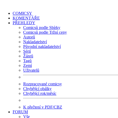
COMICSY
KOMENTÁŘE
PŘEHLEDY
Comicsů podle Sbírky
Comicsů podle Tržní ceny
Autorů
Nakladatelství
Původní nakladatelství
Sérií
Žánrů
Tagů
Zemí
Uživatelů
Rozpracované comicsy
Chybějící obálky
Chybějící rok/měsíc
K přečtení v PDF/CBZ
FORUM
Vše