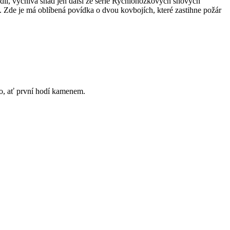
díl, vyčnívá snad jen další ze série Rychlonožkových snových
. Zde je má oblíbená povídka o dvou kovbojích, které zastihne požár
ilo, ať první hodí kamenem.