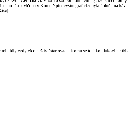
íc, už kvůli Čermákovi. V tomto souboru ani není nějaký pamětihodný 
i jen od Grbaviče to v Kometě především graficky byla úplně jiná káva
ívají.
 se mi líbily vždy více než ty "startovací" Komu se to jako klukovi nelíb