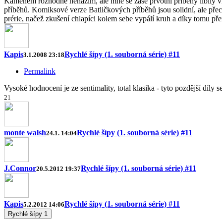
Kamenem rozhodně neházím, ale mně se zase prvotní příběhy líbily v
příběhů. Komiksové verze Batličkových příběhů jsou solidní, ale přec
prérie, načež zkušení chlapíci kolem sebe vypálí kruh a díky tomu přež
Kapis
Rychlé šípy (1. souborná série) #11
3.1.2008 23:18
Permalink
Vysoké hodnocení je ze sentimality, total klasika - tyto pozdější díly
2
1
monte walsh
Rychlé šípy (1. souborná série) #11
24.1. 14:04
J.Connor
Rychlé šípy (1. souborná série) #11
20.5.2012 19:37
Kapis
Rychlé šípy (1. souborná série) #11
5.2.2012 14:06
Rychlé šípy
1