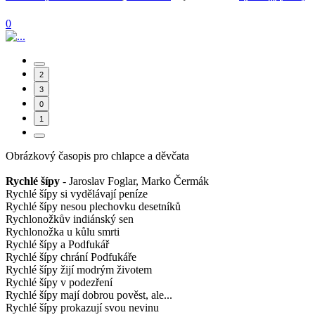
0
2
3
0
1
Obrázkový časopis pro chlapce a děvčata
Rychlé šípy
- Jaroslav Foglar, Marko Čermák
Rychlé šípy si vydělávají peníze
Rychlé šípy nesou plechovku desetníků
Rychlonožkův indiánský sen
Rychlonožka u kůlu smrti
Rychlé šípy a Podfukář
Rychlé šípy chrání Podfukáře
Rychlé šípy žijí modrým životem
Rychlé šípy v podezření
Rychlé šípy mají dobrou pověst, ale...
Rychlé šípy prokazují svou nevinu