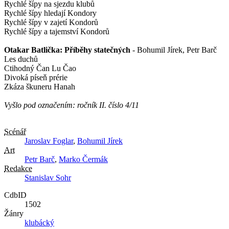
Rychlé šípy na sjezdu klubů
Rychlé šípy hledají Kondory
Rychlé šípy v zajetí Kondorů
Rychlé šípy a tajemství Kondorů
Otakar Batlička: Příběhy statečných
- Bohumil Jírek, Petr Barč
Les duchů
Ctihodný Čan Lu Čao
Divoká píseň prérie
Zkáza škuneru Hanah
Vyšlo pod označením: ročník II. číslo 4/11
Scénář
Jaroslav Foglar
,
Bohumil Jírek
Art
Petr Barč
,
Marko Čermák
Redakce
Stanislav Sohr
CdbID
1502
Žánry
klubácký