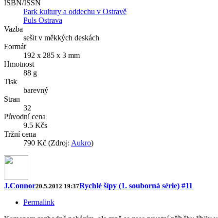
ISBN/ISSN
Park kultury a oddechu v Ostravě
Puls Ostrava
Vazba
sešit v měkkých deskách
Formát
192 x 285 x 3 mm
Hmotnost
88 g
Tisk
barevný
Stran
32
Původní cena
9.5 Kčs
Tržní cena
790 Kč (Zdroj:
Aukro
)
J.Connor
Rychlé šípy (1. souborná série) #11
20.5.2012 19:37
Permalink