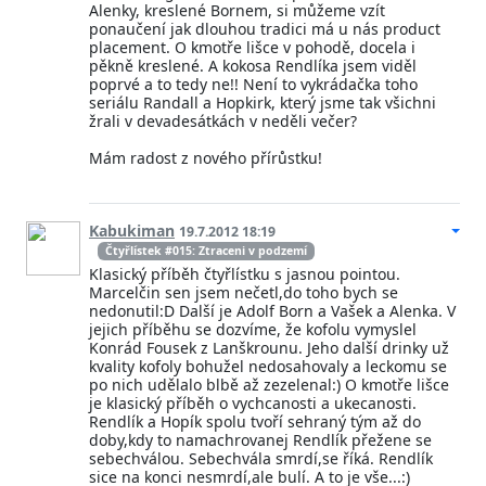
Alenky, kreslené Bornem, si můžeme vzít
ponaučení jak dlouhou tradici má u nás product
placement. O kmotře lišce v pohodě, docela i
pěkně kreslené. A kokosa Rendlíka jsem viděl
poprvé a to tedy ne!! Není to vykrádačka toho
seriálu Randall a Hopkirk, který jsme tak všichni
žrali v devadesátkách v neděli večer?
Mám radost z nového přírůstku!
Kabukiman
19.7.2012 18:19
Čtyřlístek #015: Ztraceni v podzemí
Klasický příběh čtyřlístku s jasnou pointou.
Marcelčin sen jsem nečetl,do toho bych se
nedonutil:D Další je Adolf Born a Vašek a Alenka. V
jejich příběhu se dozvíme, že kofolu vymyslel
Konrád Fousek z Lanškrounu. Jeho další drinky už
kvality kofoly bohužel nedosahovaly a leckomu se
po nich udělalo blbě až zezelenal:) O kmotře lišce
je klasický příběh o vychcanosti a ukecanosti.
Rendlík a Hopík spolu tvoří sehraný tým až do
doby,kdy to namachrovanej Rendlík přežene se
sebechválou. Sebechvála smrdí,se říká. Rendlík
sice na konci nesmrdí,ale bulí. A to je vše...:)