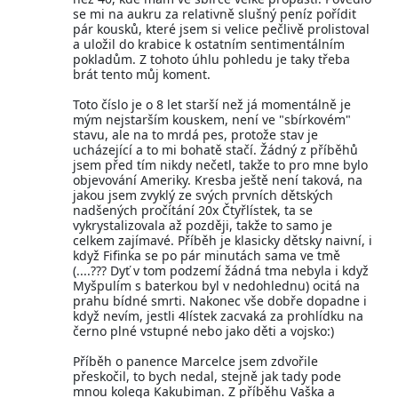
se mi na aukru za relativně slušný peníz pořídit
pár kousků, které jsem si velice pečlivě prolistoval
a uložil do krabice k ostatním sentimentálním
pokladům. Z tohoto úhlu pohledu je taky třeba
brát tento můj koment.
Toto číslo je o 8 let starší než já momentálně je
mým nejstarším kouskem, není ve "sbírkovém"
stavu, ale na to mrdá pes, protože stav je
ucházející a to mi bohatě stačí. Žádný z příběhů
jsem před tím nikdy nečetl, takže to pro mne bylo
objevování Ameriky. Kresba ještě není taková, na
jakou jsem zvyklý ze svých prvních dětských
nadšených pročítání 20x Čtyřlístek, ta se
vykrystalizovala až později, takže to samo je
celkem zajímavé. Příběh je klasicky dětsky naivní, i
když Fifinka se po pár minutách sama ve tmě
(....??? Dyť v tom podzemí žádná tma nebyla i když
Myšpulím s baterkou byl v nedohlednu) ocitá na
prahu bídné smrti. Nakonec vše dobře dopadne i
když nevím, jestli 4lístek zacvaká za prohlídku na
černo plné vstupné nebo jako děti a vojsko:)
Příběh o panence Marcelce jsem zdvořile
přeskočil, to bych nedal, stejně jak tady pode
mnou kolega Kakubiman. Z příběhu Vaška a