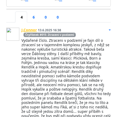
4
6
0
0
J.Connor
13.6.2025 16:38
Čtyřlístek #015: Ztraceni v podzemí
Vydařené číslo. Ztraceni v podzemí je fajn díl o
ztracení se v tajemném komplexu jeskyň, z nějž se
nakonec vyklube turistická atrakce. Taková beta
verze Ďáblovy stěny. I další příběhy mě bavily,
zejména kresba, samí klasici: Plicková, Born a
Foltýn. Jedinou vadou na kráse je tak klasicky
Rendlík a Hopík. Amatérskou kresbu doplňuje
tradičně i plnotučný scénář: Rendlík díky
neviditelné pomoci svého kámoše podvodem
vyhraje tři disciplíny na dětském klání někde v
přírodě, ale neocení míru pomoci, tak se na něj
Hopík vykašle a poštve netopýry. Rendlík druhý
den dostane při fotbale deset gólů, všichni ho tedy
pomluví, že je srababa a špatný fotbalista. Na
posledním panelu Rendlík brečí, že je mu to líto a
jeho super kámoš mu říká, ať si z toho nic nedělá,
že už stejně jedou zítra domů... super příběh s
poučením, že bys měl při podvodu vždy ocenit celý