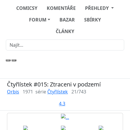
COMICSY
KOMENTÁŘE
PŘEHLEDY
FORUM
BAZAR
SBÍRKY
ČLÁNKY
Čtyřlístek #015: Ztraceni v podzemí
Orbis
1971
série
Čtyřlístek
21/743
4.3