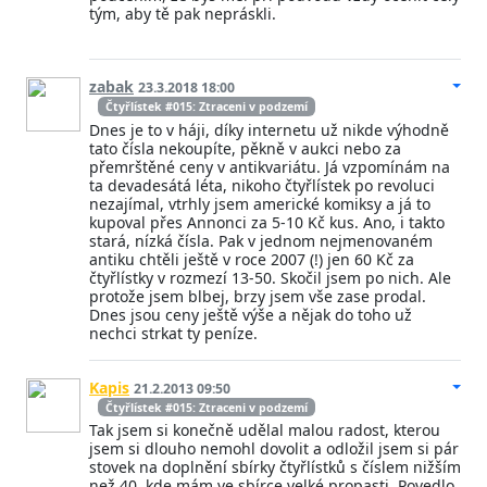
tým, aby tě pak nepráskli.
zabak
23.3.2018 18:00
Čtyřlístek #015: Ztraceni v podzemí
Dnes je to v háji, díky internetu už nikde výhodně
tato čísla nekoupíte, pěkně v aukci nebo za
přemrštěné ceny v antikvariátu. Já vzpomínám na
ta devadesátá léta, nikoho čtyřlístek po revoluci
nezajímal, vtrhly jsem americké komiksy a já to
kupoval přes Annonci za 5-10 Kč kus. Ano, i takto
stará, nízká čísla. Pak v jednom nejmenovaném
antiku chtěli ještě v roce 2007 (!) jen 60 Kč za
čtyřlístky v rozmezí 13-50. Skočil jsem po nich. Ale
protože jsem blbej, brzy jsem vše zase prodal.
Dnes jsou ceny ještě výše a nějak do toho už
nechci strkat ty peníze.
Kapis
21.2.2013 09:50
Čtyřlístek #015: Ztraceni v podzemí
Tak jsem si konečně udělal malou radost, kterou
jsem si dlouho nemohl dovolit a odložil jsem si pár
stovek na doplnění sbírky čtyřlístků s číslem nižším
než 40, kde mám ve sbírce velké propasti. Povedlo