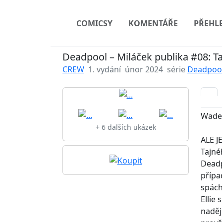
COMICSY
KOMENTÁŘE
PŘEHL
Deadpool – Miláček publika #08: T
CREW
1. vydání
únor 2024
série
Deadpool
Wade 
+ 6 dalších ukázek
ALE J
Tajné
Deadp
přípa
spách
Ellie
naděj