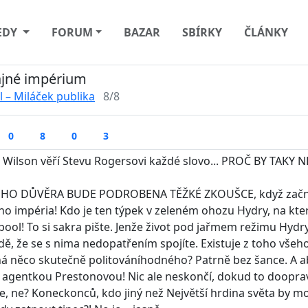
EDY
FORUM
BAZAR
SBÍRKY
ČLÁNKY
ajné impérium
 – Miláček publika
8/8
0
8
0
3
Wilson věří Stevu Rogersovi každé slovo... PROČ BY TAKY N
EHO DŮVĚRA BUDE PODROBENA TĚŽKÉ ZKOUŠCE, když začne 
ho impéria! Kdo je ten týpek v zeleném ohozu Hydry, na které
ool! To si sakra pište. Jenže život pod jařmem režimu Hydry
dě, že se s nima nedopatřením spojíte. Existuje z toho vše
á něco skutečně politováníhodného? Patrně bez šance. A aby
 s agentkou Prestonovou! Nic ale neskončí, dokud to doopra
e, ne? Koneckonců, kdo jiný než Největší hrdina světa by 