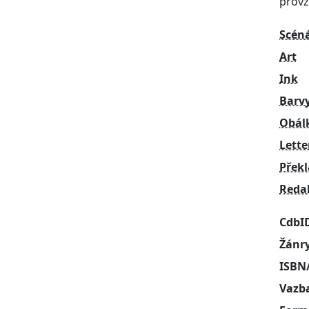
provžd
Scén
Art
Ink
Barv
Obál
Lette
Přek
Reda
CdbI
Žánr
ISBN
Vazb