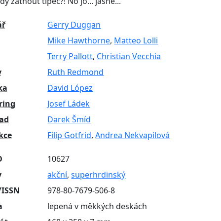
y zatnout tipec?! No jo... jasně...
ář
Gerry Duggan
Mike Hawthorne
,
Matteo Lolli
Terry Pallott
,
Christian Vecchia
y
Ruth Redmond
ka
David López
ring
Josef Ládek
lad
Darek Šmíd
kce
Filip Gotfrid
,
Andrea Nekvapilová
D
10627
y
akční
,
superhrdinský
/ISSN
978-80-7679-506-8
a
lepená v měkkých deskách