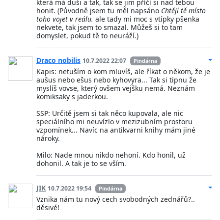
která má duši a tak, tak se jim příčí si nad tebou
honit. (Původně jsem tu měl napsáno
Chtějí tě místo
toho vojet v reálu.
ale tady mi moc s vtípky pšenka
nekvete, tak jsem to smazal. Můžeš si to tam
domyslet, pokud tě to neuráží.)
Draco nobilis
10.7.2022 22:07
Pindárna
Kapis: netuším o kom mluvíš, ale říkat o někom, že je
aušus nebo ešus nebo kyhovyra... Tak si tipnu že
myslíš vovse, který ovšem vejšku nemá. Neznám
komiksaky s jaderkou.
SSP: Určitě jsem si tak něco kupovala, ale nic
speciálního mi neuvízlo v mezizubním prostoru
vzpomínek... Navíc na antikvarni knihy mám jiné
nároky.
Milo: Nade mnou nikdo nehoní. Kdo honil, už
dohonil. A tak je to se vším.
JIK
10.7.2022 19:54
Pindárna
Vznika nám tu nový cech svobodných zednářů?..
děsivé!