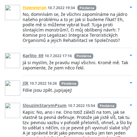
Hawwwran
10.7.2022 19:34
Pindárna
No, domnívám se, že všichni zapomínáme na jádro
našeho problému a to je: Jak si budeme říkat? Eh,
podle mě si můžeme vybrat buď: ?Liga proti
slintajícím monstrům?, či můj oblíbený návrh: ?
Komise pro Legalizaci Integrace Teroristických
Organismů a jejich RehabilitacI ve Společnosti?
Karlito_69
10.7.2022 17:16
Pindárna
Já si myslím, že pravdu mají všichni. Kromě mě. Tak
zapomente, že jsem něco řekl.
JIK
10.7.2022 16:26
Pindárna
Fólie jsou zpět..jupijajej!
SlouzimStarymPsum
10.7.2022 15:54
Pindárna
Kapis: No, ano i ne. Ono totiž záleží na tom, jak se
vlastně ta pevná definuje. Protože jak jistě víš, tak tu
tzv. pevnou vazbu v pohodě přelomíš, ohneš, a šlo by
to udělat s něčím, co je pevné při vyvinutí slabé síly?
A je správné brát jako pevnou vazbu jen ten jeden