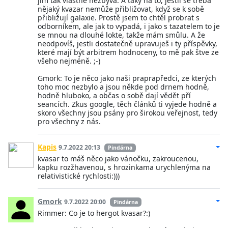
jim tak vlastně nezbývá. A taky na to, jestli se třeba
nějaký kvazar nemůže přibližovat, když se k sobě
přibližují galaxie. Prostě jsem to chtěl probrat s
odborníkem, ale jak to vypadá, i jako s tazatelem to je
se mnou na dlouhé lokte, takže mám smůlu. A že
neodpovíš, jestli dostatečně upravuješ i ty příspěvky,
které mají být arbitrem hodnoceny, to mě pak štve ze
všeho nejméně. ;-)
Gmork: To je něco jako naši praprapředci, ze kterých
toho moc nezbylo a jsou někde pod drnem hodně,
hodně hluboko, a občas o sobě dají vědět pří
seancích. Zkus google, těch článků ti vyjede hodně a
skoro všechny jsou psány pro širokou veřejnost, tedy
pro všechny z nás.
Kapis
9.7.2022 20:13
Pindárna
kvasar to máš něco jako vánočku, zakroucenou,
kapku rozžhavenou, s hrozinkama urychlenýma na
relativistické rychlosti:)))
Gmork
9.7.2022 20:00
Pindárna
Rimmer: Co je to hergot kvasar?:)