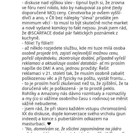
- diskuse nad výškou slev - tipnul bych si, že zrovna
ve fóru není nikdo, kdo by nakupoval za plné (tedy
doporučené MO) ceny. Cenotvorba je ovšem vyšší-
dívčí a ano, v ČR bez nálepky "sleva" prodáte jen
minimum věcí - to musí to být skutečně niche market
a nově vydané komiksy to fakt nejsou. Jinak jsem rád,
že @SCARFACE dodal pár faktických poznámek z
kuchyně.
- fólie! Ty fólie!!!
- až někdo rozjedete službu, kde mi tuze milá osoba
osobně projede trh, zajistí nejlevnější možnou cenu,
pořeší objednávku, zkontroluje dodání, případně vyřeší
reklamaci a aktualizuje osobní databázi
- ať mi prosím
napíše do DM! A ano, jednou provždy: Řešit
reklamaci v 21. století tak, že musím osobně zabalit
poškozenou věc a jít fyzicky na poštu, vystát frontu...
- to je prosím horší zkušenost než to, že zjištění, že ta
doručená věc je poškozená - je to prostě peklo.
Rohlíky a Amazony nás dávno rozmlsaly a rozmazlily
a my (co si vážíme osobního času s rodinou) se měnit
vážně nebudeme.
- jsem rád, že při skoro každém vstupu chromozómů
XX do diskuse, dojde konverzace svého vrcholu (pun
indeed) a konce s pubertálním odkazem na
masturbaci. ♥
-
"No, domnívám se, že všichni zapomínáme na jádro