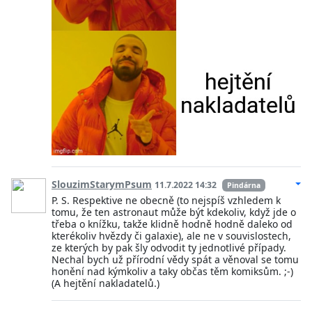
SlouzimStarymPsum
11.7.2022 14:32
Pindárna
P. S. Respektive ne obecně (to nejspíš vzhledem k
tomu, že ten astronaut může být kdekoliv, když jde o
třeba o knížku, takže klidně hodně hodně daleko od
kterékoliv hvězdy či galaxie), ale ne v souvislostech,
ze kterých by pak šly odvodit ty jednotlivé případy.
Nechal bych už přírodní vědy spát a věnoval se tomu
honění nad kýmkoliv a taky občas těm komiksům. ;-)
(A hejtění nakladatelů.)