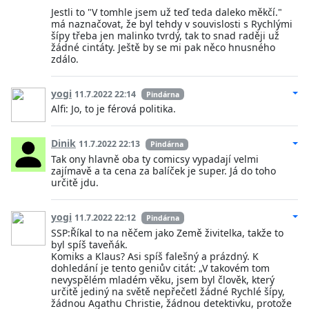
Jestli to "V tomhle jsem už teď teda daleko měkčí."
má naznačovat, že byl tehdy v souvislosti s Rychlými
šípy třeba jen malinko tvrdý, tak to snad raději už
žádné cintáty. Ještě by se mi pak něco hnusného
zdálo.
yogi
11.7.2022 22:14
Pindárna
Alfi: Jo, to je férová politika.
Dinik
11.7.2022 22:13
Pindárna
Tak ony hlavně oba ty comicsy vypadají velmi
zajímavě a ta cena za balíček je super. Já do toho
určitě jdu.
yogi
11.7.2022 22:12
Pindárna
SSP:Říkal to na něčem jako Země živitelka, takže to
byl spíš taveňák.
Komiks a Klaus? Asi spíš falešný a prázdný. K
dohledání je tento geniův citát: „V takovém tom
nevyspělém mladém věku, jsem byl člověk, který
určitě jediný na světě nepřečetl žádné Rychlé šípy,
žádnou Agathu Christie, žádnou detektivku, protože