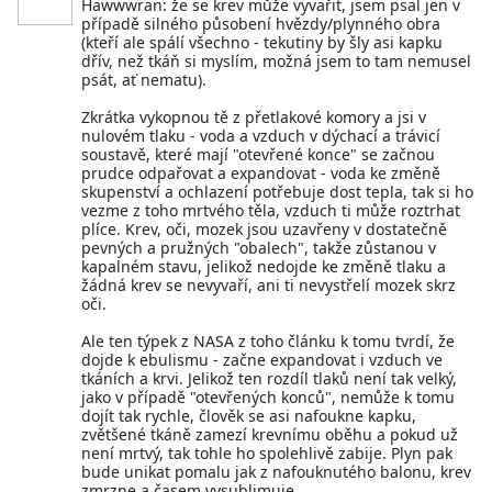
Hawwwran: že se krev může vyvařit, jsem psal jen v
případě silného působení hvězdy/plynného obra
(kteří ale spálí všechno - tekutiny by šly asi kapku
dřív, než tkáň si myslím, možná jsem to tam nemusel
psát, ať nematu).
Zkrátka vykopnou tě z přetlakové komory a jsi v
nulovém tlaku - voda a vzduch v dýchací a trávicí
soustavě, které mají "otevřené konce" se začnou
prudce odpařovat a expandovat - voda ke změně
skupenství a ochlazení potřebuje dost tepla, tak si ho
vezme z toho mrtvého těla, vzduch ti může roztrhat
plíce. Krev, oči, mozek jsou uzavřeny v dostatečně
pevných a pružných "obalech", takže zůstanou v
kapalném stavu, jelikož nedojde ke změně tlaku a
žádná krev se nevyvaří, ani ti nevystřelí mozek skrz
oči.
Ale ten týpek z NASA z toho článku k tomu tvrdí, že
dojde k ebulismu - začne expandovat i vzduch ve
tkáních a krvi. Jelikož ten rozdíl tlaků není tak velký,
jako v případě "otevřených konců", nemůže k tomu
dojít tak rychle, člověk se asi nafoukne kapku,
zvětšené tkáně zamezí krevnímu oběhu a pokud už
není mrtvý, tak tohle ho spolehlivě zabije. Plyn pak
bude unikat pomalu jak z nafouknutého balonu, krev
zmrzne a časem vysublimuje.