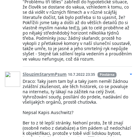
"Problému tří těles" zabředl do hypotetické situace,
že člověk se dostane do vakua, vzhledem k tomu, co
se dá vidět v různých filmech a v různé scájfáj
literatuře dočíst, tak bylo potřeba si to ujasnit, že?
Pokřížili jsme taky a došli až do větších detailů (to si
vlastně myslím naivka teď;)), jak to celé proběhne až
po nějaký střednědobý horizont několika týdnů
třeba. Podmínky jsou: žádný skafandr, prostě ho
vykopli z přetlakové komory v naší sluneční soustavě,
takže umře, to je jasné a jeho smrtelný ryk nepůjde
slyšet - Stejně tak sdílení tepla vedením a prouděním
ve vakuu nefunguje, což dá rozum.
SlouzimStarymPsum
10.7.2022 23:35
Pindárna
Draco: Taky jsem tam byl a taky jsem neměl žádnou
zvláštní zkušenost, ale těch historek, co se povaluje
na internetu, ty lákají na zážitek na celý život.
Vyhrožování soudy, posílání do prdele, nadávání do
všelijakých orgánů, prostě chuťovka.
Nepsal Kapis Auschwitz?
Ber to z té lepší stránky. Nehoní proto, že tě znají
(osobně nebo z databáze) a tím pádem už nedochází
k objektifikaci, protože v tobě vidí lidskou bytost,