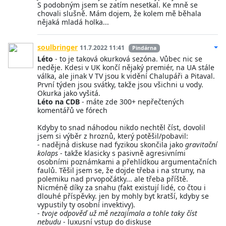
S podobným jsem se zatím nesetkal. Ke mně se
chovali slušně. Mám dojem, že kolem mě běhala
nějaká mladá holka...
soulbringer
11.7.2022 11:41
Pindárna
Léto
- to je taková okurková sezóna. Vůbec nic se
neděje. Kdesi v UK končí nějaký premiér, na UA stále
válka, ale jinak V TV jsou k vidění Chalupáři a Pitaval.
První týden jsou svátky, takže jsou všichni u vody.
Okurka jako vyšitá.
Léto na CDB
- máte zde 300+ nepřečtených
komentářů ve fórech
Kdyby to snad náhodou nikdo nechtěl číst, dovolil
jsem si výběr z hroznů, který potěšil/pobavil:
- nadějná diskuse nad fyzikou skončila jako
gravitační
kolaps
- takže klasicky s pasivně agresivními
osobními poznámkami a přehlídkou argumentačních
faulů. Těšil jsem se, že dojde třeba i na struny, na
polemiku nad prvopočátky... ale třeba příště.
Nicméně díky za snahu (fakt existují lidé, co čtou i
dlouhé příspěvky. jen by mohly byt kratší, kdyby se
vypustily ty osobní invektivy).
-
tvoje odpověď už mě nezajímala a tohle taky číst
nebudu
- luxusní vstup do diskuse