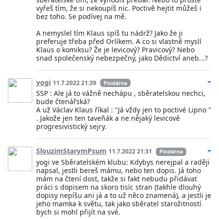
vyřeš tím, že si nekoupíš nic. Poctivě hejtit můžeš i
bez toho. Se podívej na mě.
A nemyslel tím Klaus spíš tu nádrž? Jako že ji
preferuje třeba před Orlíkem. A co si vlastně myslí
Klaus o komiksu? Že je levicový? Pravicový? Nebo
snad společenský nebezpečný, jako Dědictví aneb...?
yogi
11.7.2022 21:39
Pindárna
SSP : Ale já to vážně nechápu , sběratelskou nechci,
bude čtenářská?
A už Václav Klaus říkal : "Já vždy jen to poctivé Lipno "
. Jakože jen ten taveňák a ne nějaký levicově
progresivistický sejry.
SlouzimStarymPsum
11.7.2022 21:31
Pindárna
yogi ve Sběratelském klubu: Kdybys nerejpal a raději
napsal, jestli bereš mámu, nebo ten dopis. Já toho
mám na čtení dost, takže si fakt nebudu přidávat
práci s dopisem na skoro tisíc stran (takhle dlouhý
dopisy nepíšu ani já a to už něco znamená), a jestli je
jeho mamka k světu, tak jako sběratel starožitností
bych si mohl přijít na své.