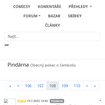
COMICSY
KOMENTÁŘE
PŘEHLEDY
FORUM
BAZAR
SBÍRKY
ČLÁNKY
Pindárna
Obecný pokec o čemkoliv.
«
<
106
107
108
109
110
>
»
Kapis
13.7.2022 13:02
Pindárna