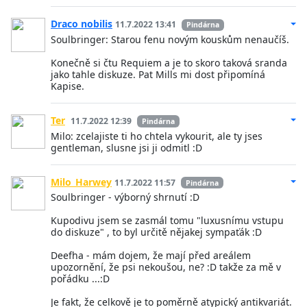
Draco nobilis
11.7.2022 13:41
Pindárna
Soulbringer: Starou fenu novým kouskům nenaučíš.
Konečně si čtu Requiem a je to skoro taková sranda
jako tahle diskuze. Pat Mills mi dost připomíná
Kapise.
Ter
11.7.2022 12:39
Pindárna
Milo: zcelajiste ti ho chtela vykourit, ale ty jses
gentleman, slusne jsi ji odmitl :D
Milo_Harwey
11.7.2022 11:57
Pindárna
Soulbringer - výborný shrnutí :D
Kupodivu jsem se zasmál tomu "luxusnímu vstupu
do diskuze" , to byl určitě nějakej sympaťák :D
Deefha - mám dojem, že mají před areálem
upozornění, že psi nekoušou, ne? :D takže za mě v
pořádku ...:D
Je fakt, že celkově je to poměrně atypický antikvariát.