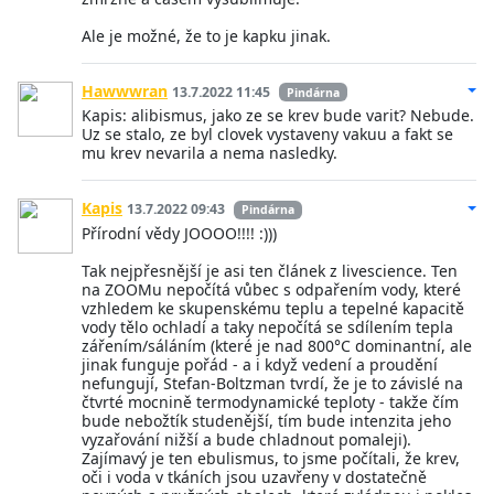
Ale je možné, že to je kapku jinak.
Hawwwran
13.7.2022 11:45
Pindárna
Kapis: alibismus, jako ze se krev bude varit? Nebude.
Uz se stalo, ze byl clovek vystaveny vakuu a fakt se
mu krev nevarila a nema nasledky.
Kapis
13.7.2022 09:43
Pindárna
Přírodní vědy JOOOO!!!! :)))
Tak nejpřesnější je asi ten článek z livescience. Ten
na ZOOMu nepočítá vůbec s odpařením vody, které
vzhledem ke skupenskému teplu a tepelné kapacitě
vody tělo ochladí a taky nepočítá se sdílením tepla
zářením/sáláním (které je nad 800°C dominantní, ale
jinak funguje pořád - a i když vedení a proudění
nefungují, Stefan-Boltzman tvrdí, že je to závislé na
čtvrté mocnině termodynamické teploty - takže čím
bude nebožtík studenější, tím bude intenzita jeho
vyzařování nižší a bude chladnout pomaleji).
Zajímavý je ten ebulismus, to jsme počítali, že krev,
oči i voda v tkáních jsou uzavřeny v dostatečně