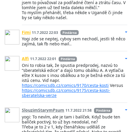
jsem to považoval za podřadné čtení a ztrátu času. V
tomhle jsem už teď teda daleko měkčí.“
To myslím přeháněl, třeba někde v Ugandě či jinde
by se taky někdo našel.
Fimi
11.7.2022 22:03
Pindárna
Yogi zde se neptej, cyboy sem nechodí, jestli tě něco
zajímá, tak fb nebo mail..
Alfi
11.7.2022 22:01
Pindárna
Oni to robia tak, že spustia predprodej, nazvú to
“sberatelská edice” a dajú tomu obálku A. A vytlačia
ešte X kusov s inou obálkou a to je bežná edice za tú
istú cenu. Viď napr.
https://comicsdb.cz/comics/9170/cesta-kosti
Versus
https://comicsdb.cz/comics/9175/cesta-kosti-
sberatelska-verze
SlouzimStarymPsum
11.7.2022 21:58
Pindárna
yogi: To nevím, ale je tam i balíček. Když bude ten
balíček poctivý, to už bys neodolal, ne?
Třeba je to 2 v 1, kdy čtenářskou uděláš ze
sběratelské tím, že vyhodíš přebal. Nebo to prostě