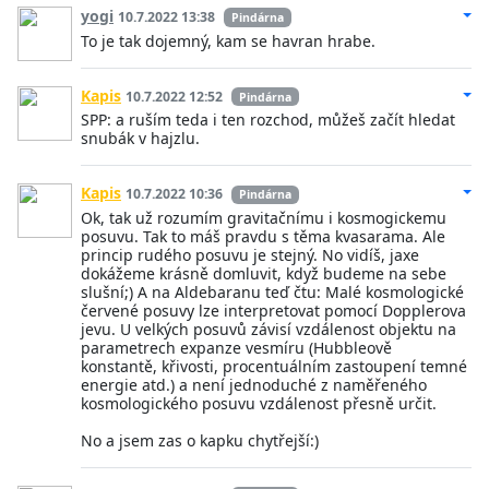
yogi
10.7.2022 13:38
Pindárna
To je tak dojemný, kam se havran hrabe.
Kapis
10.7.2022 12:52
Pindárna
SPP: a ruším teda i ten rozchod, můžeš začít hledat
snubák v hajzlu.
Kapis
10.7.2022 10:36
Pindárna
Ok, tak už rozumím gravitačnímu i kosmogickemu
posuvu. Tak to máš pravdu s těma kvasarama. Ale
princip rudého posuvu je stejný. No vidíš, jaxe
dokážeme krásně domluvit, když budeme na sebe
slušní;) A na Aldebaranu teď čtu: Malé kosmologické
červené posuvy lze interpretovat pomocí Dopplerova
jevu. U velkých posuvů závisí vzdálenost objektu na
parametrech expanze vesmíru (Hubbleově
konstantě, křivosti, procentuálním zastoupení temné
energie atd.) a není jednoduché z naměřeného
kosmologického posuvu vzdálenost přesně určit.
No a jsem zas o kapku chytřejší:)