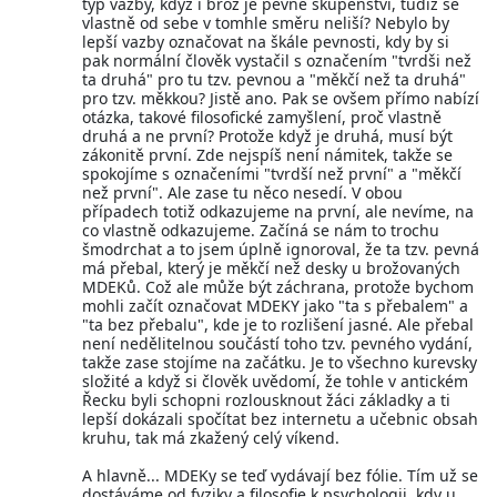
typ vazby, když i brož je pevné skupenství, tudíž se
vlastně od sebe v tomhle směru neliší? Nebylo by
lepší vazby označovat na škále pevnosti, kdy by si
pak normální člověk vystačil s označením "tvrdši než
ta druhá" pro tu tzv. pevnou a "měkčí než ta druhá"
pro tzv. měkkou? Jistě ano. Pak se ovšem přímo nabízí
otázka, takové filosofické zamyšlení, proč vlastně
druhá a ne první? Protože když je druhá, musí být
zákonitě první. Zde nejspíš není námitek, takže se
spokojíme s označeními "tvrdší než první" a "měkčí
než první". Ale zase tu něco nesedí. V obou
případech totiž odkazujeme na první, ale nevíme, na
co vlastně odkazujeme. Začíná se nám to trochu
šmodrchat a to jsem úplně ignoroval, že ta tzv. pevná
má přebal, který je měkčí než desky u brožovaných
MDEKů. Což ale může být záchrana, protože bychom
mohli začít označovat MDEKY jako "ta s přebalem" a
"ta bez přebalu", kde je to rozlišení jasné. Ale přebal
není nedělitelnou součástí toho tzv. pevného vydání,
takže zase stojíme na začátku. Je to všechno kurevsky
složité a když si člověk uvědomí, že tohle v antickém
Řecku byli schopni rozlousknout žáci základky a ti
lepší dokázali spočítat bez internetu a učebnic obsah
kruhu, tak má zkažený celý víkend.
A hlavně... MDEKy se teď vydávají bez fólie. Tím už se
dostáváme od fyziky a filosofie k psychologii, kdy u