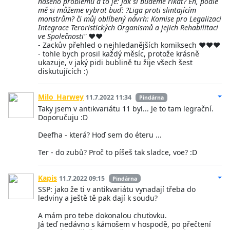
našeho problému a to je: Jak si budeme říkat? Eh, podle
mě si můžeme vybrat buď: ?Liga proti slintajícím
monstrům? či můj oblíbený návrh: Komise pro Legalizaci
Integrace Teroristických Organismů a jejich Rehabilitaci
ve Společnosti"
♥♥
- Zackův přehled o nejhledanějších komiksech ♥♥♥
- tohle bych prosil každý měsíc, protože krásně
ukazuje, v jaký pidi bublině tu žije všech šest
diskutujících :)
Milo_Harwey
11.7.2022 11:34
Pindárna
Taky jsem v antikvariátu 11 byl... Je to tam legrační.
Doporučuju :D
Deefha - která? Hoď sem do éteru ...
Ter - do zubů? Proč to píšeš tak sladce, voe? :D
Kapis
11.7.2022 09:15
Pindárna
SSP: jako že ti v antikvariátu vynadají třeba do
ledviny a ještě tě pak dají k soudu?
A mám pro tebe dokonalou chuťovku.
Já teď nedávno s kámošem v hospodě, po přečtení