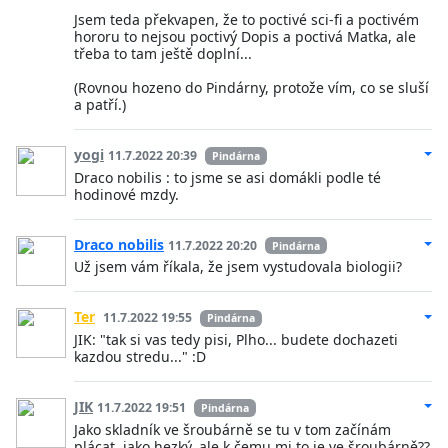
Jsem teda překvapen, že to poctivé sci-fi a poctivém
hororu to nejsou poctivý Dopis a poctivá Matka, ale
třeba to tam ještě doplní...
(Rovnou hozeno do Pindárny, protože vím, co se sluší
a patří.)
yogi
11.7.2022 20:39
Pindárna
Draco nobilis : to jsme se asi domákli podle té
hodinové mzdy.
Draco nobilis
11.7.2022 20:20
Pindárna
Už jsem vám říkala, že jsem vystudovala biologii?
Ter
11.7.2022 19:55
Pindárna
JIK: "tak si vas tedy pisi, Plho... budete dochazeti
kazdou stredu..." :D
JIK
11.7.2022 19:51
Pindárna
Jako skladník ve šroubárně se tu v tom začínám
plácat..jako hezký, ale k čemu mi to je ve šroubárně??