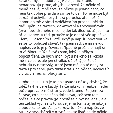
začátku myslím dobře! ;-) Hele, já nic z toho
nenadhazuju proto, abych ukazoval, že někdo ví
méně než já, mně štve, že někde je psáno něco, co
není tak úplně pravda a šíří se to dál. Tolhe může být
sexuální úchylka, psychická porucha, ale možná
jenom do mě v rámci vzdělávacího procesu někdo
tlačil lpění na faktech, dokazování a zpochybňování
(první bez druhého moc nejde) tak dlouho, až jsem to
přijal za své. A rád, protože to je dobrá věc úplně ve
všem, i v osobním životě. Když já napíšu hovadinu (a
že se to, bohužel stává), tak jsem rád, že mi někdo
napíše, že to je píčovina (případně proč, ale najít si
to většinou může člověk sám, když je někým
popostrčen). Že bych mohl být u někoho za kokota
mě sice sere, ale jen chvilku, důležitý je, že dál
nebudu ty nesmysly, které jsem měl do té doby za
fakta i pro sebe, jako fakta brát. Chci vědět, nechci žít
v bludu a nechci bludy šířit.
Z toho usuzuju, a je to holt úsudek někdy chybný, že
totéž takhle bere každý. Takže jakákoliv reakce, nedej
bože oprava, z mé strany, vede k tomu, že jsem za
čurase, co si chce něco dokazovat, což sem tam
občas je sice pravda (je prostě fajn být nejlepší), ale
ten základ vychází z toho, že je na tom stejně jako já
a bude za to rád. Asi jako když tu někdo napíše, že
MDEKy nevycházejí v pevné, tak se jistě najde někdo,