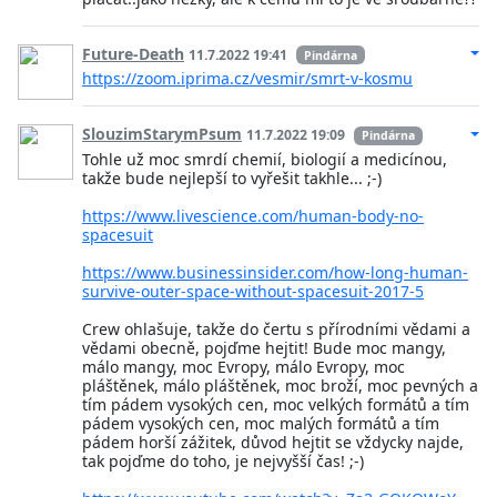
Future-Death
11.7.2022 19:41
Pindárna
https://zoom.iprima.cz/vesmir/smrt-v-kosmu
SlouzimStarymPsum
11.7.2022 19:09
Pindárna
Tohle už moc smrdí chemií, biologií a medicínou,
takže bude nejlepší to vyřešit takhle... ;-)
https://www.livescience.com/human-body-no-
spacesuit
https://www.businessinsider.com/how-long-human-
survive-outer-space-without-spacesuit-2017-5
Crew ohlašuje, takže do čertu s přírodními vědami a
vědami obecně, pojďme hejtit! Bude moc mangy,
málo mangy, moc Evropy, málo Evropy, moc
pláštěnek, málo pláštěnek, moc broží, moc pevných a
tím pádem vysokých cen, moc velkých formátů a tím
pádem vysokých cen, moc malých formátů a tím
pádem horší zážitek, důvod hejtit se vždycky najde,
tak pojďme do toho, je nejvyšší čas! ;-)