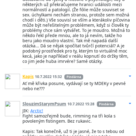
některých už překračujeme hranici události mezi
normálností a patologií. (Že fólie může souviset se
sex. úchylkami nechám stranou, protože sem možná
chodí i děti.) Vše souvisí se vším a kterákoliv píčovina
může být neřešitelným problémem, když si člověk ty
problémy chce sám vytvářet. To je moudro. Možná to
někdo řekl přede mnou, ale to já nevím, takže ho
beru jako moudro vlastní. Tak mě napadá další
otázka... Dá se nějak spočítat tvůrčí potenciál? A je
podobný prostředek pro ty, kterým to virtuálně moc
kecá, jako je například v reálu kopnutí do držky těm,
co jim jede huba imrvére? Samé otázky.
Kapis
10.7.2022 15:32
Pindárna
Ať mě křivka posune, vydávají se ty MDEKy v pevné
nebo ne???
SlouzimStarymPsum
10.7.2022 15:28
Pindárna
JIK:
Arctic!
Fight samozřejmě bude, rimming na tři kola s
povoleným fistingem. Bez rukavic.
Kapis: Tak konečně, už ti je jasné, že to s tebou od