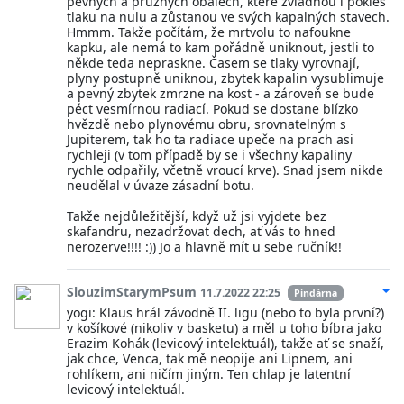
pevných a pružných obalech, které zvládnou i pokles
tlaku na nulu a zůstanou ve svých kapalných stavech.
Hmmm. Takže počítám, že mrtvolu to nafoukne
kapku, ale nemá to kam pořádně uniknout, jestli to
někde teda nepraskne. Časem se tlaky vyrovnají,
plyny postupně uniknou, zbytek kapalin vysublimuje
a pevný zbytek zmrzne na kost - a zároveň se bude
péct vesmírnou radiací. Pokud se dostane blízko
hvězdě nebo plynovému obru, srovnatelným s
Jupiterem, tak ho ta radiace upeče na prach asi
rychleji (v tom případě by se i všechny kapaliny
rychle odpařily, včetně vroucí krve). Snad jsem nikde
neudělal v úvaze zásadní botu.
Takže nejdůležitější, když už jsi vyjdete bez
skafandru, nezadržovat dech, ať vás to hned
nerozerve!!!! :)) Jo a hlavně mít u sebe ručník!!
SlouzimStarymPsum
11.7.2022 22:25
Pindárna
yogi: Klaus hrál závodně II. ligu (nebo to byla první?)
v košíkové (nikoliv v basketu) a měl u toho bíbra jako
Erazim Kohák (levicový intelektuál), takže ať se snaží,
jak chce, Venca, tak mě neopije ani Lipnem, ani
rohlíkem, ani ničím jiným. Ten chlap je latentní
levicový intelektuál.