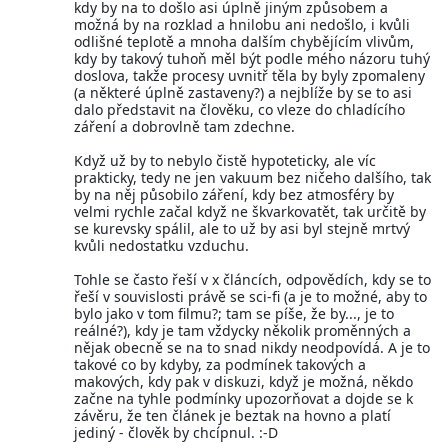
kdy by na to došlo asi úplně jiným způsobem a
možná by na rozklad a hnilobu ani nedošlo, i kvůli
odlišné teplotě a mnoha dalším chybějícím vlivům,
kdy by takový tuhoň měl být podle mého názoru tuhý
doslova, takže procesy uvnitř těla by byly zpomaleny
(a některé úplně zastaveny?) a nejblíže by se to asi
dalo představit na člověku, co vleze do chladícího
záření a dobrovlně tam zdechne.
Když už by to nebylo čistě hypoteticky, ale víc
prakticky, tedy ne jen vakuum bez ničeho dalšího, tak
by na něj působilo záření, kdy bez atmosféry by
velmi rychle začal když ne škvarkovatět, tak určitě by
se kurevsky spálil, ale to už by asi byl stejně mrtvý
kvůli nedostatku vzduchu.
Tohle se často řeší v x článcích, odpovědích, kdy se to
řeší v souvislosti právě se sci-fi (a je to možné, aby to
bylo jako v tom filmu?; tam se píše, že by..., je to
reálné?), kdy je tam vždycky několik proměnných a
nějak obecně se na to snad nikdy neodpovídá. A je to
takové co by kdyby, za podmínek takových a
makových, kdy pak v diskuzi, když je možná, někdo
začne na tyhle podmínky upozorňovat a dojde se k
závěru, že ten článek je beztak na hovno a platí
jediný - člověk by chcípnul. :-D