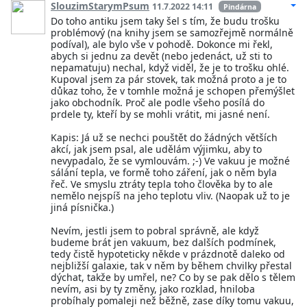
SlouzimStarymPsum
11.7.2022 14:11
Pindárna
Do toho antiku jsem taky šel s tím, že budu trošku
problémový (na knihy jsem se samozřejmě normálně
podíval), ale bylo vše v pohodě. Dokonce mi řekl,
abych si jednu za devět (nebo jedenáct, už sti to
nepamatuju) nechal, když viděl, že je to trošku ohlé.
Kupoval jsem za pár stovek, tak možná proto a je to
důkaz toho, že v tomhle možná je schopen přemýšlet
jako obchodník. Proč ale podle všeho posílá do
prdele ty, kteří by se mohli vrátit, mi jasné není.
Kapis: Já už se nechci pouštět do žádných větších
akcí, jak jsem psal, ale udělám výjimku, aby to
nevypadalo, že se vymlouvám. ;-) Ve vakuu je možné
sálání tepla, ve formě toho záření, jak o něm byla
řeč. Ve smyslu ztráty tepla toho člověka by to ale
nemělo nejspíš na jeho teplotu vliv. (Naopak už to je
jiná písnička.)
Nevím, jestli jsem to pobral správně, ale když
budeme brát jen vakuum, bez dalších podmínek,
tedy čistě hypoteticky někde v prázdnotě daleko od
nejbližší galaxie, tak v něm by během chvilky přestal
dýchat, takže by umřel, ne? Co by se pak dělo s tělem
nevím, asi by ty změny, jako rozklad, hniloba
probíhaly pomaleji než běžně, zase díky tomu vakuu,