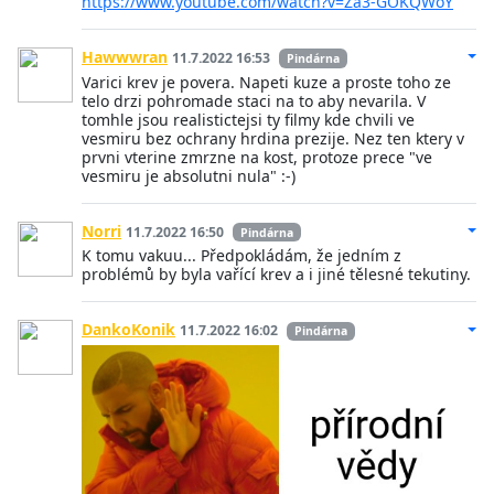
https://www.youtube.com/watch?v=Za3-GOKQWoY
Hawwwran
11.7.2022 16:53
Pindárna
Varici krev je povera. Napeti kuze a proste toho ze
telo drzi pohromade staci na to aby nevarila. V
tomhle jsou realistictejsi ty filmy kde chvili ve
vesmiru bez ochrany hrdina prezije. Nez ten ktery v
prvni vterine zmrzne na kost, protoze prece "ve
vesmiru je absolutni nula" :-)
Norri
11.7.2022 16:50
Pindárna
K tomu vakuu... Předpokládám, že jedním z
problémů by byla vařící krev a i jiné tělesné tekutiny.
DankoKonik
11.7.2022 16:02
Pindárna