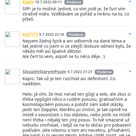
Kapis
10.7.2022 09:11
Pindárna
SPP: je to možné. Jediné, co vím jistě je, že furt vím
strašně málo. Vzdělávám se pořád a mrknu na to, co
píšeš.
karl173
9.7.2022 22:18
Pindárna
Nejsem žádný fyzik a ani odborník na dané téma a
tak jediné co jsem si ze zdejší diskuze odnesl bylo, že
někdo měl asi špatné dětství.
Ale čert to vem, aspoň se tu něco děje. :)
SlouzimStarymPsum
9.7.2022 21:27
Pindárna
Kapis: Tak už je ten rozchod asi definitivní. Co
nadělám.
Hele, já vím, že moc nerad ten gůgl a wiki, ale zkus si
třeba vygůglit něco o rudém posuvu, grativačním a
kosmologickém posuvu a položit sám sobě otázky,
jestli ten Doppler, kterého jsi zmínil, je tak úplně na
místě v souvislosti s tou otázkou, nebo jestli na místě
není třeba i nějaký ten jiný posuv. To tvé smazané už
nebudu zmiňovat, i když se na to občas pro pobavení
podívám. (Ale nikomu o tom ani neceknu, přísahám!)
Ale najdi si to jenom tehdy, kdybys chtěl zjistit, jak se