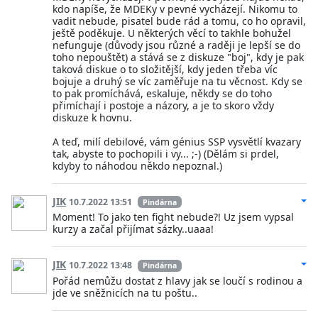
kdo napíše, že MDEKy v pevné vycházejí. Nikomu to
vadit nebude, pisatel bude rád a tomu, co ho opravil,
ještě poděkuje. U některých věcí to takhle bohužel
nefunguje (důvody jsou různé a raději je lepší se do
toho nepouštět) a stává se z diskuze "boj", kdy je pak
taková diskue o to složitější, kdy jeden třeba víc
bojuje a druhý se víc zaměřuje na tu věcnost. Kdy se
to pak promíchává, eskaluje, někdy se do toho
přimíchají i postoje a názory, a je to skoro vždy
diskuze k hovnu.
A teď, milí debilové, vám génius SSP vysvětlí kvazary
tak, abyste to pochopili i vy... ;-) (Dělám si prdel,
kdyby to náhodou někdo nepoznal.)
JIK
10.7.2022 13:51
Pindárna
Moment! To jako ten fight nebude?! Uz jsem vypsal
kurzy a začal přijímat sázky..uaaa!
JIK
10.7.2022 13:48
Pindárna
Pořád nemůžu dostat z hlavy jak se loučí s rodinou a
jde ve sněžnicích na tu poštu..