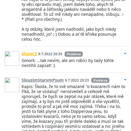
ty věci opravdu mají, jsem dalek toho, abych tě
arogantně a šéfovsky jakkoliv naváděl nebo ti něco
osvětloval. To už mě nikdy ani nenapadne, slibuju. :-
* (Platí pro všechny.)
A ty otázky, které jsem nadhodil, jako bych nikdy
nenadhodil, jo? ;-) Dobou a ať tě křivka posunuje
celou noc.
MazeCZ
9.7.2022 20:35
Pindárna
Gmork: ...tak nevím, ale ani robíci by tady tohle
nestihli zapsat! :)
SlouzimStarymPsum
9.7.2022 20:23
Pindárna
Kapis: Škoda, že to své smazané "o kvazarech nám to
říká, že se vzdalují" nerozvedeš a celkově mě
ignoruješ, že bych se zeptal na pár otázek, které mě
zajímají, a ty bys mi jistě odpověděl a vše vysvětlil,
protože to proč a jak mě moc zajímá. Třeba i na to,
jestli to fakt plyne z toho Dopperova jevu, to
vzdalování kvazarů, nebo je to samo sebou, když
víme, že kvazary jsou tři prdele daleko a musí se tak
vzhledem k rozpínání vesmíru vzdalovat a nic jiného