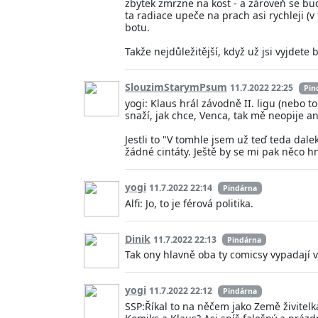
zbytek zmrzne na kost - a zároveň se bu
ta radiace upeče na prach asi rychleji (
botu.
Takže nejdůležitější, když už jsi vyjdete 
SlouzimStarymPsum
11.7.2022 22:25
Pin
yogi: Klaus hrál závodně II. ligu (nebo to
snaží, jak chce, Venca, tak mě neopije an
Jestli to "V tomhle jsem už teď teda dale
žádné cintáty. Ještě by se mi pak něco 
yogi
11.7.2022 22:14
Pindárna
Alfi: Jo, to je férová politika.
Dinik
11.7.2022 22:13
Pindárna
Tak ony hlavně oba ty comicsy vypadají ve
yogi
11.7.2022 22:12
Pindárna
SSP:Říkal to na něčem jako Země živitelka