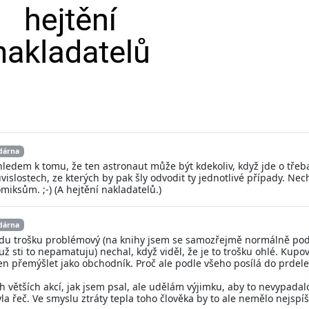
dárna
zhledem k tomu, že ten astronaut může být kdekoliv, když jde o tře
ouvislostech, ze kterých by pak šly odvodit ty jednotlivé případy. N
iksům. ;-) (A hejtění nakladatelů.)
dárna
budu trošku problémový (na knihy jsem se samozřejmě normálně podív
ž sti to nepamatuju) nechal, když viděl, že je to trošku ohlé. Kupov
 přemýšlet jako obchodník. Proč ale podle všeho posílá do prdele ty
h větších akcí, jak jsem psal, ale udělám výjimku, aby to nevypadal
la řeč. Ve smyslu ztráty tepla toho člověka by to ale nemělo nejspíš 