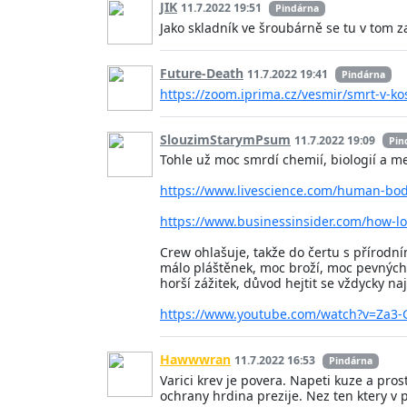
JIK
11.7.2022 19:51
Pindárna
Jako skladník ve šroubárně se tu v tom z
Future-Death
11.7.2022 19:41
Pindárna
https://zoom.iprima.cz/vesmir/smrt-v-k
SlouzimStarymPsum
11.7.2022 19:09
Pin
Tohle už moc smrdí chemií, biologií a med
https://www.livescience.com/human-bod
https://www.businessinsider.com/how-l
Crew ohlašuje, takže do čertu s přírod
málo pláštěnek, moc broží, moc pevnýc
horší zážitek, důvod hejtit se vždycky naj
https://www.youtube.com/watch?v=Za
Hawwwran
11.7.2022 16:53
Pindárna
Varici krev je povera. Napeti kuze a pros
ochrany hrdina prezije. Nez ten ktery v p