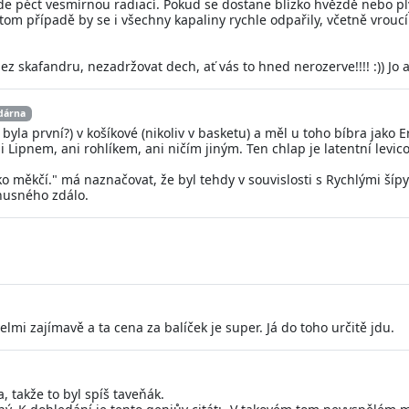
de péct vesmírnou radiací. Pokud se dostane blízko hvězdě nebo p
v tom případě by se i všechny kapaliny rychle odpařily, včetně vrou
bez skafandru, nezadržovat dech, ať vás to hned nerozerve!!!! :)) Jo 
dárna
 byla první?) v košíkové (nikoliv v basketu) a měl u toho bíbra jako E
i Lipnem, ani rohlíkem, ani ničím jiným. Ten chlap je latentní levico
ko měkčí." má naznačovat, že byl tehdy v souvislosti s Rychlými šípy
hnusného zdálo.
lmi zajímavě a ta cena za balíček je super. Já do toho určitě jdu.
, takže to byl spíš taveňák.