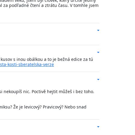
ladém věku, jsem byl člověk, který určitě jediný
l za podřadné čtení a ztrátu času. V tomhle jsem
 kusov s inou obálkou a to je bežná edice za tú
sta-kosti-sberatelska-verze
i nekoupíš nic. Poctivě hejtit můžeš i bez toho.
omiksu? Že je levicový? Pravicový? Nebo snad