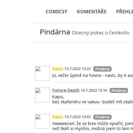
COMICSY
KOMENTÁŘE
PŘEHL
Pindárna
Obecný pokec o čemkoliv.
Kapis
13.7.2022 13:22
Pindárna
Jo, večer úplně na hovno - navíc, by ti a
Future-Death
13.7.2022 13:10
Pindárna
Kapis,
bez skafandru ve vakuu- budeš mít zkaže
Kapis
13.7.2022 13:02
Pindárna
Hawwwran: že se krev může vyvařit, jsem 
než tkáň si myslím, možná jsem to tam 