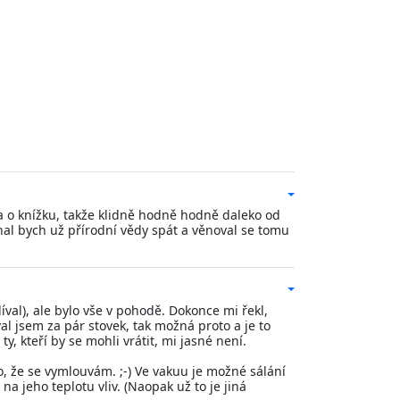
ba o knížku, takže klidně hodně hodně daleko od
echal bych už přírodní vědy spát a věnoval se tomu
al), ale bylo vše v pohodě. Dokonce mi řekl,
al jsem za pár stovek, tak možná proto a je to
, kteří by se mohli vrátit, mi jasné není.
o, že se vymlouvám. ;-) Ve vakuu je možné sálání
na jeho teplotu vliv. (Naopak už to je jiná