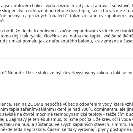
a jsi v nulovém tlaku - voda a vzduch v dýchací a trávicí soustavě
kupenství a ochlazení potřebuje dost tepla, tak si ho vezme z toho
ečně pevných a pružných "obalech", takže zůstanou v kapalném stav
oči.
 tvrdí, že dojde k ebulismu - začne expandovat i vzduch ve tkáních a 
tomu dojít tak rychle, člověk se asi nafoukne kapku, zvětšené tká
k bude unikat pomalu jak z nafouknutého balonu, krev zmrzne a čas
arit? Nebude. Uz se stalo, ze byl clovek vystaveny vakuu a fakt se m
vescience. Ten na ZOOMu nepočítá vůbec s odpařením vody, které v
lením tepla zářením/sáláním (které je nad 800°C dominantní, ale jin
to závislé na čtvrté mocnině termodynamické teploty - takže čím bu
ji). Zajímavý je ten ebulismus, to jsme počítali, že krev, oči i vod
es tlaku na nulu a zůstanou ve svých kapalných stavech. Hmmm. Ta
 někde teda nepraskne. Časem se tlaky vyrovnají, plyny postupně u