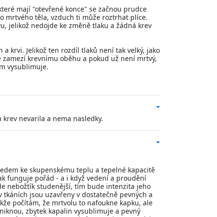
, které mají "otevřené konce" se začnou prudce
 mrtvého těla, vzduch ti může roztrhat plíce.
u, jelikož nedojde ke změně tlaku a žádná krev
krvi. Jelikož ten rozdíl tlaků není tak velký, jako
ně zamezí krevnímu oběhu a pokud už není mrtvý,
em vysublimuje.
u krev nevarila a nema nasledky.
zhledem ke skupenskému teplu a tepelné kapacitě
ak funguje pořád - a i když vedení a proudění
de nebožtík studenější, tím bude intenzita jeho
a v tkáních jsou uzavřeny v dostatečně pevných a
kže počítám, že mrtvolu to nafoukne kapku, ale
niknou, zbytek kapalin vysublimuje a pevný