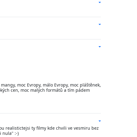
 mangy, moc Evropy, málo Evropy, moc pláštěnek,
okých cen, moc malých formátů a tím pádem
 realistictejsi ty filmy kde chvili ve vesmiru bez
 nula" :-)