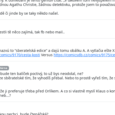
ný. K dohledání je tento geniův citát: „V takovém tom nevyspělém m
ádnou Agathu Christie, žádnou detektivku, protože jsem to považova
ě či jinde by se taky někdo našel.
stli tě něco zajímá, tak fb nebo mail..
nazvú to “sberatelská edice” a dajú tomu obálku A. A vytlačia ešte X
comics/9170/cesta-kosti
Versus
https://comicsdb.cz/comics/9175/ce
dárna
ž bude ten balíček poctivý, to už bys neodolal, ne?
ze sběratelské tím, že vyhodíš přebal. Nebo to prostě vyřeš tím, že s
že ji preferuje třeba před Orlíkem. A co si vlastně myslí Klaus o k
neb...?
skou nechci, bude čtenářská?