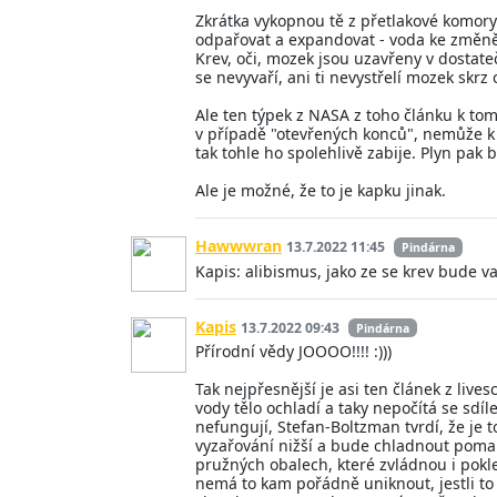
Zkrátka vykopnou tě z přetlakové komory 
odpařovat a expandovat - voda ke změně s
Krev, oči, mozek jsou uzavřeny v dostat
se nevyvaří, ani ti nevystřelí mozek skrz 
Ale ten týpek z NASA z toho článku k tomu
v případě "otevřených konců", nemůže k 
tak tohle ho spolehlivě zabije. Plyn pa
Ale je možné, že to je kapku jinak.
Hawwwran
13.7.2022 11:45
Pindárna
Kapis: alibismus, jako ze se krev bude v
Kapis
13.7.2022 09:43
Pindárna
Přírodní vědy JOOOO!!!! :)))
Tak nejpřesnější je asi ten článek z li
vody tělo ochladí a taky nepočítá se sdí
nefungují, Stefan-Boltzman tvrdí, že je 
vyzařování nižší a bude chladnout pomale
pružných obalech, které zvládnou i pokl
nemá to kam pořádně uniknout, jestli to