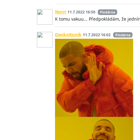
Norri
11.7.2022 16:50
Pindárna
K tomu vakuu... Předpokládám, že jedním 
DankoKonik
11.7.2022 16:02
Pindárna