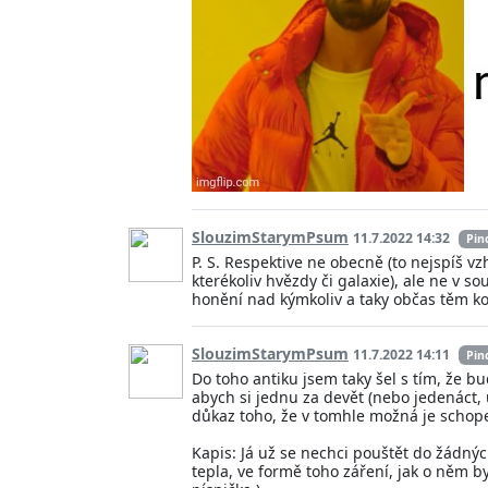
SlouzimStarymPsum
11.7.2022 14:32
Pin
P. S. Respektive ne obecně (to nejspíš v
kterékoliv hvězdy či galaxie), ale ne v s
honění nad kýmkoliv a taky občas těm kom
SlouzimStarymPsum
11.7.2022 14:11
Pin
Do toho antiku jsem taky šel s tím, že 
abych si jednu za devět (nebo jedenáct, u
důkaz toho, že v tomhle možná je schopen
Kapis: Já už se nechci pouštět do žádnýc
tepla, ve formě toho záření, jak o něm by