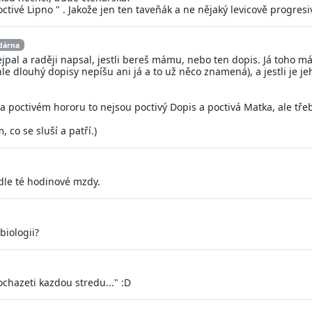
poctivé Lipno " . Jakože jen ten taveňák a ne nějaký levicově progresiv
dárna
pal a raději napsal, jestli bereš mámu, nebo ten dopis. Já toho má
hle dlouhý dopisy nepíšu ani já a to už něco znamená), a jestli je j
 a poctivém hororu to nejsou poctivý Dopis a poctivá Matka, ale třeb
co se sluší a patří.)
odle té hodinové mzdy.
biologii?
dochazeti kazdou stredu..." :D