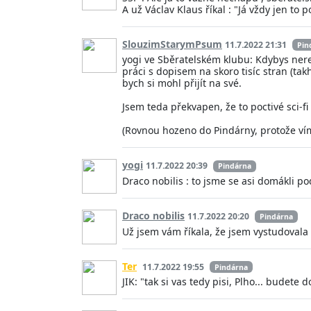
A už Václav Klaus říkal : "Já vždy jen to 
SlouzimStarymPsum
11.7.2022 21:31
Pin
yogi ve Sběratelském klubu: Kdybys nerej
práci s dopisem na skoro tisíc stran (tak
bych si mohl přijít na své.
Jsem teda překvapen, že to poctivé sci-fi
(Rovnou hozeno do Pindárny, protože vím, 
yogi
11.7.2022 20:39
Pindárna
Draco nobilis : to jsme se asi domákli p
Draco nobilis
11.7.2022 20:20
Pindárna
Už jsem vám říkala, že jsem vystudovala 
Ter
11.7.2022 19:55
Pindárna
JIK: "tak si vas tedy pisi, Plho... budete 