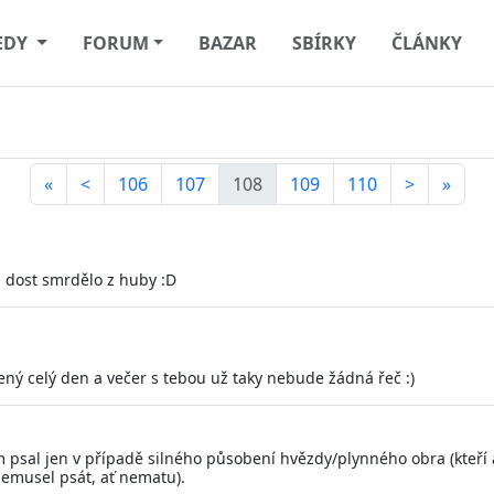
EDY
FORUM
BAZAR
SBÍRKY
ČLÁNKY
«
<
106
107
108
109
110
>
»
si dost smrdělo z huby :D
ný celý den a večer s tebou už taky nebude žádná řeč :)
psal jen v případě silného působení hvězdy/plynného obra (kteří ale
nemusel psát, ať nematu).