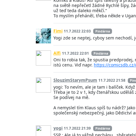
Komiks a Klaus? Asi spíš falešný a prázd
na světě nepřečetl žádné Rychlé šípy, ž
už teď teda daleko měkčí.“
To myslím přeháněl, třeba někde v Ugand
Fimi
11.7.2022 22:03
Pindárna
Yogi zde se neptej, cyboy sem nechodí, je
Alfi
11.7.2022 22:01
Pindárna
Oni to robia tak, že spustia predprodej, 
istú cenu. Viď napr.
https://comicsdb.cz/
SlouzimStarymPsum
11.7.2022 21:58
Pin
yogi: To nevím, ale je tam i balíček. Kdy
Třeba je to 2 v 1, kdy čtenářskou uděláš 
Se podívej na mě.
A nemyslel tím Klaus spíš tu nádrž? Jako 
společenský nebezpečný, jako Dědictví a
yogi
11.7.2022 21:39
Pindárna
SSP : Ale já to vážně nechápu , sběratel