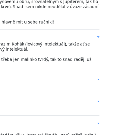
lynovému obru, srovnatelným s Jupiterem, tak ho
cí krve). Snad jsem nikde neudělal v úvaze zásadní
a hlavně mít u sebe ručník!!
razim Kohák (levicový intelektuál), takže ať se
vý intelektuál.
 třeba jen malinko tvrdý, tak to snad raději už