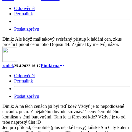
Odpovědět
Permalink
Poslat zprávu
Dinik: Ale když máš takový svérázný přístup k hádání cen, zkus
prosím tipnout cenu toho Dopisu 44. Zajímal by mě tvůj názor.
radek
Pindárna
25.4.2022 16:17
Odpovědět
Permalink
Poslat zprávu
Dinik: A na těch cenách jsi byl teď kde? Vždyť je to nepodložené
cucání z prstu. Z nějakého důvodu srovnáváš ceny černobílého
komiksu s těmi barevnými. Tam je ta férovost kde? Vždyť je to od
tebe naprostý úlet :D
Jen pro příklad, černobílé (plus nějaké barvy) loňské Sin City kolem