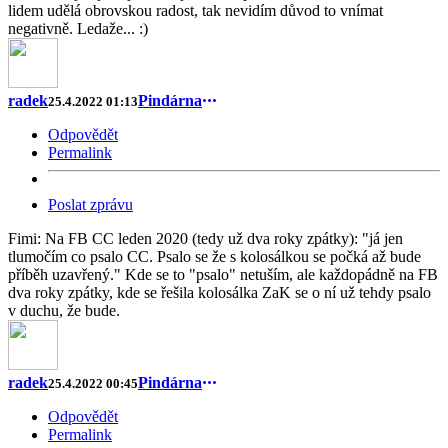
lidem udělá obrovskou radost, tak nevidím důvod to vnímat
negativně. Ledaže... :)
radek
Pindárna
25.4.2022 01:13
Odpovědět
Permalink
Poslat zprávu
Fimi: Na FB CC leden 2020 (tedy už dva roky zpátky): "já jen
tlumočím co psalo CC. Psalo se že s kolosálkou se počká až bude
příběh uzavřený." Kde se to "psalo" netuším, ale každopádně na FB
dva roky zpátky, kde se řešila kolosálka ZaK se o ní už tehdy psalo
v duchu, že bude.
radek
Pindárna
25.4.2022 00:45
Odpovědět
Permalink