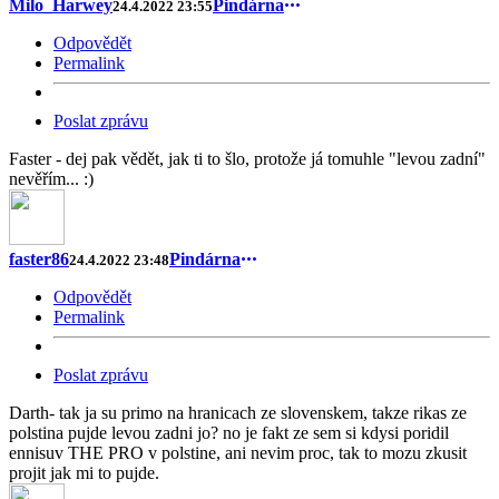
Milo_Harwey
Pindárna
24.4.2022 23:55
Odpovědět
Permalink
Poslat zprávu
Faster - dej pak vědět, jak ti to šlo, protože já tomuhle "levou zadní"
nevěřím... :)
faster86
Pindárna
24.4.2022 23:48
Odpovědět
Permalink
Poslat zprávu
Darth- tak ja su primo na hranicach ze slovenskem, takze rikas ze
polstina pujde levou zadni jo? no je fakt ze sem si kdysi poridil
ennisuv THE PRO v polstine, ani nevim proc, tak to mozu zkusit
projit jak mi to pujde.