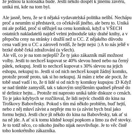
že jednou ta kolosálka bude. Jestli někdo dospěl k jinému závěru,
uniká mi, kde na tom byl.
Ale jasně, beru, že se ti nějaká vydavatelská politika nelíbí. Nechápu
proč a neumím si představit, co očekáváš jiného, ale beru to. Uniká
mi ale pořád, proč si stěžuješ na cenu komiksů, když u VŠECH
ostatních nakladatelů najdeš velmi jednoduše taky drahé knihy, a v
přepočtu ceny na stránky i dražší než u CC. Z nějakého důvodu
cena vadí jen u CC a zároveň tvrdíš, že hejtr nejsi :) A to nás ještě v
brzké době čeká zdražování (u všech).
Ale víš, co je na tom nejlepší? Že ty jako zákazník máš možnost
volby. Jestli to nechceš kupovat se 40% slevou hned nebo na černý
pátek, nekupuj. Jestli to nechceš kupovat s 30% slevou na jejich
eshopu, nekupuj to. Jestli si od nich nechceš koupit žádný komiks,
protože prostě proto, tak si ho nekupuj. Já mám z tebe ale pocit, že
tobě snad vadí i to, že ti lidé si od nich ty komiksy kupujou :D Když
se nad tímhle zamyslíš, tak s takovým smýšlením spadneš přesně do
té definice hejtu... Protože mi naprosto uniká tahle diskuze o cenách.
To je jako kdybych se rozčiloval, že lidi nejvíc chodili do kina na
Troškovy Babovřesky. Pokud s tím má někdo problém, buď hejtí,
nebo z něj mluví závist a nepřeje mu to (a závist bych bral jako
formu hejtu). Jestli chce jít někdo do kina na Babovřesky, tak ať si
na ně jde. A ať si k tomu klidně koupí popkorn a limo za dvě stovky.
Je to totiž něco, co nikoho jiného nijak neovlivňuje. Je to věc čistě
toho konkrétního zákazníka.