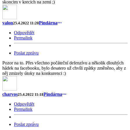
skoncim v krecich na zemi ;)
valon
Pindárna
25.4.2022 11:20
Odpovědět
Permalink
Poslat zprávu
Pozor na to. Přes všechno počáteční defenzívu a několik dlouhých
hádek na facebooku, bylo desatero už chvíli zpátky změněno, aby z
něj zmizely útoky na konkurenci :)
charvos
Pindárna
25.4.2022 11:18
Odpovědět
Permalink
Poslat zprávu