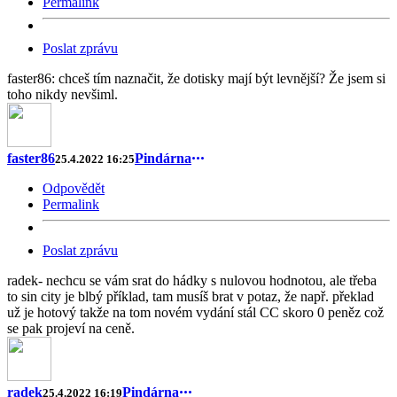
Permalink
Poslat zprávu
faster86: chceš tím naznačit, že dotisky mají být levnější? Že jsem si
toho nikdy nevšiml.
faster86
Pindárna
25.4.2022 16:25
Odpovědět
Permalink
Poslat zprávu
radek- nechcu se vám srat do hádky s nulovou hodnotou, ale třeba
to sin city je blbý příklad, tam musíš brat v potaz, že např. překlad
už je hotový takže na tom novém vydání stál CC skoro 0 peněz což
se pak projeví na ceně.
radek
Pindárna
25.4.2022 16:19