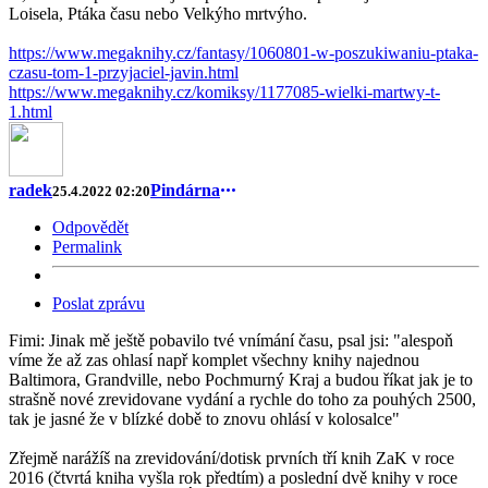
Loisela, Ptáka času nebo Velkýho mrtvýho.
https://www.megaknihy.cz/fantasy/1060801-w-poszukiwaniu-ptaka-
czasu-tom-1-przyjaciel-javin.html
https://www.megaknihy.cz/komiksy/1177085-wielki-martwy-t-
1.html
radek
Pindárna
25.4.2022 02:20
Odpovědět
Permalink
Poslat zprávu
Fimi: Jinak mě ještě pobavilo tvé vnímání času, psal jsi: "alespoň
víme že až zas ohlasí např komplet všechny knihy najednou
Baltimora, Grandville, nebo Pochmurný Kraj a budou říkat jak je to
strašně nové zrevidovane vydání a rychle do toho za pouhých 2500,
tak je jasné že v blízké době to znovu ohlásí v kolosalce"
Zřejmě narážíš na zrevidování/dotisk prvních tří knih ZaK v roce
2016 (čtvrtá kniha vyšla rok předtím) a poslední dvě knihy v roce