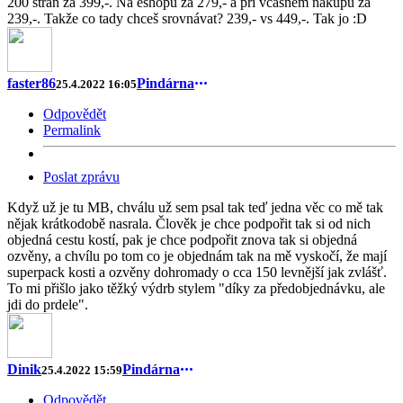
200 stran za 399,-. Na eshopu za 279,- a při včasném nákupu za
239,-. Takže co tady chceš srovnávat? 239,- vs 449,-. Tak jo :D
faster86
Pindárna
25.4.2022 16:05
Odpovědět
Permalink
Poslat zprávu
Když už je tu MB, chválu už sem psal tak teď jedna věc co mě tak
nějak krátkodobě nasrala. Člověk je chce podpořit tak si od nich
objedná cestu kostí, pak je chce podpořit znova tak si objedná
ozvěny, a chvílu po tom co je objednám tak na mě vyskočí, že mají
superpack kosti a ozvěny dohromady o cca 150 levnější jak zvlášť.
To mi přišlo jako těžký výdrb stylem "díky za předobjednávku, ale
jdi do prdele".
Dinik
Pindárna
25.4.2022 15:59
Odpovědět