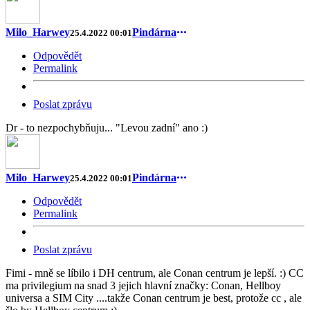
Milo_Harwey
Pindárna
25.4.2022 00:01
Odpovědět
Permalink
Poslat zprávu
Dr - to nezpochybňuju... "Levou zadní" ano :)
Milo_Harwey
Pindárna
25.4.2022 00:01
Odpovědět
Permalink
Poslat zprávu
Fimi - mně se líbilo i DH centrum, ale Conan centrum je lepší. :) CC
ma privilegium na snad 3 jejich hlavní značky: Conan, Hellboy
universa a SIM City ....takže Conan centrum je best, protože cc , ale