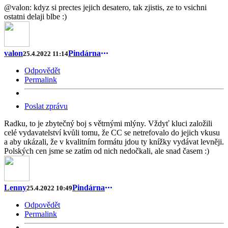
@valon: kdyz si prectes jejich desatero, tak zjistis, ze to vsichni
ostatni delaji blbe :)
valon
Pindárna
25.4.2022 11:14
Odpovědět
Permalink
Poslat zprávu
Radku, to je zbytečný boj s větrnými mlýny. Vždyť kluci založili
celé vydavatelství kvůli tomu, že CC se netrefovalo do jejich vkusu
a aby ukázali, že v kvalitním formátu jdou ty knížky vydávat levněji.
Polských cen jsme se zatím od nich nedočkali, ale snad časem :)
Lenny
Pindárna
25.4.2022 10:49
Odpovědět
Permalink