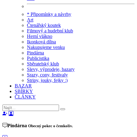
* Připomínky a návrhy
Art
Čtenářský koutek
Filmový a hudební klub
Herní vlákno
Ikonková dílna
Nakupujeme venku
Pindárna
Publicistika
Sběratelský klub
Slevy, výprodeje, bazary
Srazy, cony, festivaly
Stripy, jouky, fejky :)
BAZAR
SBÍRKY
ČLÁNKY
Pindárna
Obecný pokec o čemkoliv.