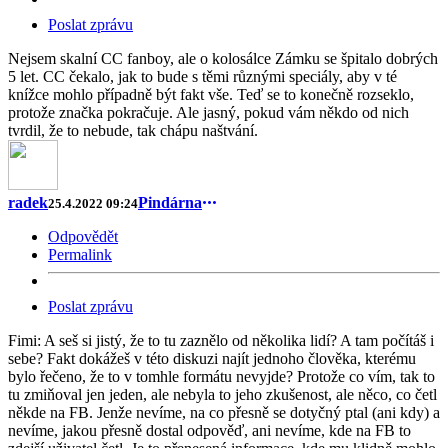
Poslat zprávu
Nejsem skalní CC fanboy, ale o kolosálce Zámku se špitalo dobrých
5 let. CC čekalo, jak to bude s těmi různými speciály, aby v té
knížce mohlo případně být fakt vše. Teď se to konečně rozseklo,
protože značka pokračuje. Ale jasný, pokud vám někdo od nich
tvrdil, že to nebude, tak chápu naštvání.
radek
Pindárna
25.4.2022 09:24
Odpovědět
Permalink
Poslat zprávu
Fimi: A seš si jistý, že to tu zaznělo od několika lidí? A tam počítáš i
sebe? Fakt dokážeš v této diskuzi najít jednoho člověka, kterému
bylo řečeno, že to v tomhle formátu nevyjde? Protože co vím, tak to
tu zmiňoval jen jeden, ale nebyla to jeho zkušenost, ale něco, co četl
někde na FB. Jenže nevíme, na co přesně se dotyčný ptal (ani kdy) a
nevíme, jakou přesně dostal odpověď, ani nevíme, kde na FB to