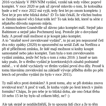
2016 vycházely V PRVNÍM vydání, vznikl tak tedy vůbec poprvé
komplet. V roce 2020 se pak už zjevně mluvilo o tom, že kolosálka
bude a teď v roce 2022 má vyjít, tedy šest let po onom kompletu :)
Šest let je pro tebe blízká doba? :D To fakt čekáš, že všichni budou
se čtením takové věci čekat tolik let? To tak leda lidi, které ta série z
nějakého důvodu naprosto míjela.
A mimochodem Grandville už dávno jako komplet máš. Stejně jako
Baltimore a stejně jako Pochmurný kraj. Protože jde o dovydané
řady. A prostě máš možnost si je koupit jako komplet.
A to "strašně nové zrevidované vydání", to jsi asi jen nepozorně četl
dva roky zpátky (2020) to upozornění na seriál ZaK na Netflixu a
při té příležitosti zmínku, že lidé mají možnost si knihy koupit
samostatně nebo jako komplet. Tam byla o tom zrevidovaném
vydání zmínka, jenže řeč byla o tom z roku 2016 :) Jasně se tam
taky psalo, že u třetího vydání je korektorských zásahů podstatně
méně... v té době vycházely ve třetím vydání první dva díly. Prostě k
tomu hlavnímu zrevidování na základě vývoje příběhu došlo po pěti
letech od prvního vydání (to bylo v roce 2011).
Ty máš něco proti dotiskům? A proti tomu, aby se při dotisku znovu
revidoval text? A proč ti vadí, že kniha vyjde po šesti letech v jiném
formátu? Chápu, že pro tebe je to blízká doba, ale ono čekat třeba
10 nebo 15 let by bylo už celkem blbý, ne? :)
Ale tak stejně je nejdůležitější, že to spousta lidí chce a že to těm