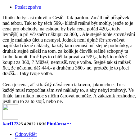
Poslat zprávu
Dinik: Jo tys asi mluvil o Cestě. Tak pardon. Zmátl mě příspěvek
nad tebou. Tak to by těch 599,- klidně reálné být mohly, jenže to je
cena pro obchody, na eshopu by byla cena pořád 420,-, tedy
levnější, a při včasném nákupu za 360,-. Ale stejně tohle srovnávání
cen je malinko úlet a nesmysl. Jednak není úplně fér srovnávat
například různé náklady, každý tam nemusí mít stejné podmínky, a
druhak stejně záleží na tom, za kolik je člověk reálně schopný tu
knihu koupit. Proč bys to chtěl kupovat za 599,-, když to můžeš
koupit za 360,-? Můžeš, nemusíš, tvoje volba. Stejně tak si můžeš
říct, že někomu dáš 444,- a druhému 360,- ne, protože je to přeci
dražší... Taky tvoje volba.
Cena je cena, ať si každý dává cenu takovou, jakou chce. To si
každý musí rozpočítat sám své náklady to, a aby nebyl ztrátový. Ve
finále tam nikdo moc s ničím čarovat nemůže. A zákazník rozhodne,
jestli mu to za to stojí, nebo ne.
karl173
Pindárna
25.4.2022 16:30
Odpovědět