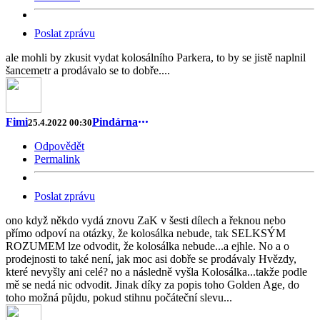
Poslat zprávu
ale mohli by zkusit vydat kolosálního Parkera, to by se jistě naplnil
šancemetr a prodávalo se to dobře....
Fimi
Pindárna
25.4.2022 00:30
Odpovědět
Permalink
Poslat zprávu
ono když někdo vydá znovu ZaK v šesti dílech a řeknou nebo
přímo odpoví na otázky, že kolosálka nebude, tak SELKSÝM
ROZUMEM lze odvodit, že kolosálka nebude...a ejhle. No a o
prodejnosti to také není, jak moc asi dobře se prodávaly Hvězdy,
které nevyšly ani celé? no a následně vyšla Kolosálka...takže podle
mě se nedá nic odvodit. Jinak díky za popis toho Golden Age, do
toho možná půjdu, pokud stihnu počáteční slevu...