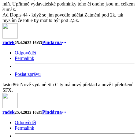
míň. Upřímně vydavatelské podmínky toho či onoho jsou mi celkem
šumák.
Ad Dopis 44 - když se jim povedlo udělat Zatmění pod 2k, tak
myslím že tohle by mohlo být pod 2,5k.
radek
Pindárna
25.4.2022 16:33
Odpovědět
Permalink
Poslat zprávu
faster86: Nově vydané Sin City má nový překlad a nově i přeložené
SFX.
radek
Pindárna
25.4.2022 16:31
Odpovědět
Permalink