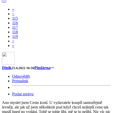
«
<
115
116
117
118
119
>
»
Dinik
Pindárna
25.4.2022 16:56
Odpovědět
Permalink
Poslat zprávu
Ano myslel jsem Cestu kostí. U vydavatele koupíš samozřejmě
levněji, ale jak už jsem několikrát psal když chceš nejlepší cenu tak
musíš hned po vydání. Tobě se tohle líbí, mě se to nelíbí. Nic víc nic