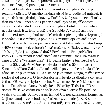
absolutní cenu, protože to porovnávat na jiných trzích nejde). Jestli
tohle není zaujatý přístup, tak už nic :)
Ano, nakladatelství tě nutí koupit komiks co nejdřív. Za mě je to
rozumný přístup. U malého nakladatelství je to podle mě nutnost, je
to prostě forma předobjednávky. Počítám, že bys sám nechtěl mít v
těch knihách uloženo tolik peněz a chtěl bys co nejdřív dostat
alespoň část nákladů, ideálně se co nejdřív dostat do plusu, abys
nevykrvácel. Bez toho prostě vyrůst nejde. A vlastně ani moc
dlouho existovat - pokud nebudeš mít dost předobjednávek/prodejů
v počátku, jsi v mínusu, a pokud jsi v mínusu opakovaně u více
knih, nakonec ti dojdou peníze a končíš. A když teda odmítáš koupit
s 40% slevou hned, celoročně máš možnost 30%slevy, rozdíl v ceně
10 % ti přijde jako výrazně dráž? Povšimni si, že u polského
komiksu 30% rozdíl v ceně "není tak extrémní", ale 10% rozdíl v
ceně u CC je "výrazně dráž" :) U běžné knihy je ten rozdíl u CC
zhruba 60,-. Jakože vážně se tady dohaduješ o 60 korunách?
S tou kolosálkou ZaK podle mě neříkáš pravdu. Jsem fanda téhle
série, stejně jako fanda Hilla a stejně jako fanda Kinga, takže jsem to
sledoval od začátku. O té kolosálce se mluvilo už dlouho a co jsem
četl na FB, vždy to bylo v duchu, že zatím ne, že se čeká, co s tím
bude. Protože se plánovaly nějaké další sešity. Tedy i na FB se
dočteš, že se kolosální kniha spíše očekávala, obzvlášť poté, co
vyšla v originále. A nikdy jsem tam od CC nezaznamenal komentář,
že ji neplánují a že nebude, spíš náznaky, že bude (a ZaK si o to
navíc říkal od samého počátku). Vlastně jsem celou dobu žil v tom,