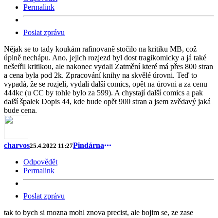
Permalink
Poslat zprávu
Nějak se to tady koukám rafinovaně stočilo na kritiku MB, což
úplně nechápu. Ano, jejich rozjezd byl dost tragikomicky a já také
nešetřil kritikou, ale nakonec vydali Zatmění které má přes 800 stran
a cena byla pod 2k. Zpracování knihy na skvělé úrovni. Teď to
vypadá, že se rozjeli, vydali další comics, opět na úrovni a za cenu
444kc (u CC by tohle bylo za 599). A chystají další comics a pak
další špalek Dopis 44, kde bude opět 900 stran a jsem zvědavý jaká
bude cena.
charvos
Pindárna
25.4.2022 11:27
Odpovědět
Permalink
Poslat zprávu
tak to bych si mozna mohl znova precist, ale bojim se, ze zase