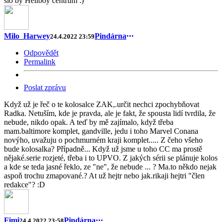
šlo by Hellboy centrum :)
Milo_Harwey
Pindárna
24.4.2022 23:59
Odpovědět
Permalink
Poslat zprávu
Když už je řeč o te kolosalce ZAK,.určit nechci zpochybňovat
Radka. Netuším, kde je pravda, ale je fakt, že spousta lidí tvrdila, že
nebude, nikdo opak. A teď by mě zajímalo, když třeba
mam.baltimore komplet, gandville, jedu i toho Marvel Conana
novýho, uvažuju o pochmurném kraji komplet..... Z čeho všeho
bude kolosalka? Případně... Když už jsme u toho CC ma prostě
nějaké.serie rozjeté, třeba i to UPVO. Z jakých sérii se plánuje kolos
a kde se teda jasné řeklo, ze "ne", že nebude ... ? Ma.to někdo nejak
aspoň trochu zmapované.? At už hejtr nebo jak.rikaji hejtri "člen
redakce"? :D
Fimi
Pindárna
24.4.2022 23:58