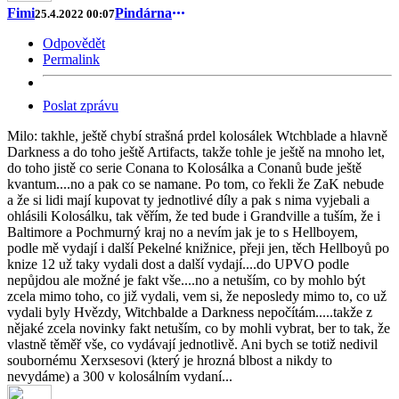
Fimi
Pindárna
25.4.2022 00:07
Odpovědět
Permalink
Poslat zprávu
Milo: takhle, ještě chybí strašná prdel kolosálek Wtchblade a hlavně
Darkness a do toho ještě Artifacts, takže tohle je ještě na mnoho let,
do toho jistě co serie Conana to Kolosálka a Conanů bude ještě
kvantum....no a pak co se namane. Po tom, co řekli že ZaK nebude
a že si lidi mají kupovat ty jednotlivé díly a pak s nima vyjebali a
ohlásili Kolosálku, tak věřím, že ted bude i Grandville a tuším, že i
Baltimore a Pochmurný kraj no a nevím jak je to s Hellboyem,
podle mě vydají i další Pekelné knižnice, přeji jen, těch Hellboyů po
knize 12 už taky vydali dost a další vydají....do UPVO podle
nepůjdou ale možné je fakt vše....no a netuším, co by mohlo být
zcela mimo toho, co již vydali, vem si, že neposledy mimo to, co už
vydali byly Hvězdy, Witchbalde a Darkness nepočítám.....takže z
nějaké zcela novinky fakt netuším, co by mohli vybrat, ber to tak, že
vlastně těměř vše, co vydávají jednotlivě. Ani bych se totiž nedivil
soubornému Xerxsesovi (který je hrozná blbost a nikdy to
nevydáme) a 300 v kolosálním vydaní...