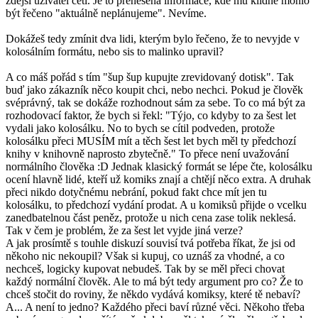
zdejší uživatel četl. Je to přenesená informace, kde mu klidně mohlo
být řečeno "aktuálně neplánujeme". Nevíme.
Dokážeš tedy zmínit dva lidi, kterým bylo řečeno, že to nevyjde v
kolosálním formátu, nebo sis to malinko upravil?
A co máš pořád s tím "šup šup kupujte zrevidovaný dotisk". Tak
buď jako zákazník něco koupit chci, nebo nechci. Pokud je člověk
svéprávný, tak se dokáže rozhodnout sám za sebe. To co má být za
rozhodovací faktor, že bych si řekl: "Týjo, co kdyby to za šest let
vydali jako kolosálku. No to bych se cítil podveden, protože
kolosálku přeci MUSÍM mít a těch šest let bych měl ty předchozí
knihy v knihovně naprosto zbytečně." To přece není uvažování
normálního člověka :D Jednak klasický formát se lépe čte, kolosálku
ocení hlavně lidé, kteří už komiks znají a chtějí něco extra. A druhak
přeci nikdo dotyčnému nebrání, pokud fakt chce mít jen tu
kolosálku, to předchozí vydání prodat. A u komiksů přijde o vcelku
zanedbatelnou část peněz, protože u nich cena zase tolik neklesá.
Tak v čem je problém, že za šest let vyjde jiná verze?
A jak prosímtě s touhle diskuzí souvisí tvá potřeba říkat, že jsi od
někoho nic nekoupil? Však si kupuj, co uznáš za vhodné, a co
nechceš, logicky kupovat nebudeš. Tak by se měl přeci chovat
každý normální člověk. Ale to má být tedy argument pro co? Že to
chceš stočit do roviny, že někdo vydává komiksy, které tě nebaví?
A... A není to jedno? Každého přeci baví různé věci. Někoho třeba