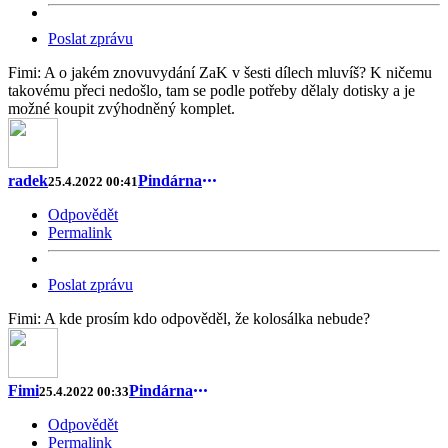
Poslat zprávu
Fimi: A o jakém znovuvydání ZaK v šesti dílech mluvíš? K ničemu
takovému přeci nedošlo, tam se podle potřeby dělaly dotisky a je
možné koupit zvýhodněný komplet.
radek
Pindárna
25.4.2022 00:41
Odpovědět
Permalink
Poslat zprávu
Fimi: A kde prosím kdo odpověděl, že kolosálka nebude?
Fimi
Pindárna
25.4.2022 00:33
Odpovědět
Permalink