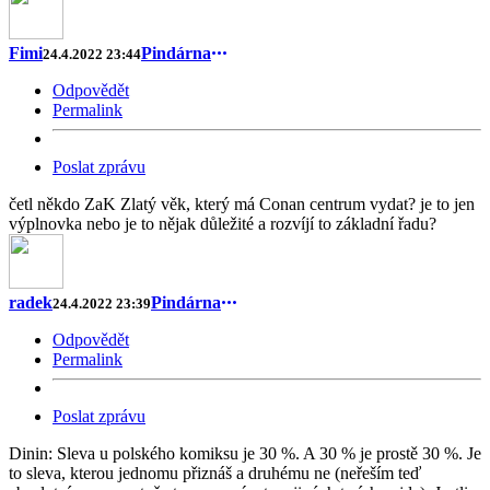
Fimi
Pindárna
24.4.2022 23:44
Odpovědět
Permalink
Poslat zprávu
četl někdo ZaK Zlatý věk, který má Conan centrum vydat? je to jen
výplnovka nebo je to nějak důležité a rozvíjí to základní řadu?
radek
Pindárna
24.4.2022 23:39
Odpovědět
Permalink
Poslat zprávu
Dinin: Sleva u polského komiksu je 30 %. A 30 % je prostě 30 %. Je
to sleva, kterou jednomu přiznáš a druhému ne (neřeším teď