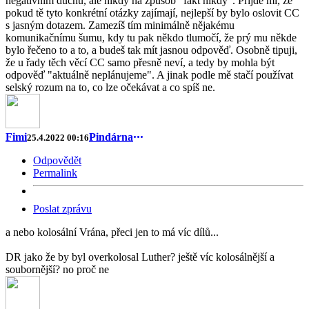
negativním duchu, ale nikdy na způsob "fakt nikdy". Přijde mi, že
pokud tě tyto konkrétní otázky zajímají, nejlepší by bylo oslovit CC
s jasným dotazem. Zamezíš tím minimálně nějakému
komunikačnímu šumu, kdy tu pak někdo tlumočí, že prý mu někde
bylo řečeno to a to, a budeš tak mít jasnou odpověď. Osobně tipuji,
že u řady těch věcí CC samo přesně neví, a tedy by mohla být
odpověď "aktuálně neplánujeme". A jinak podle mě stačí používat
selský rozum na to, co lze očekávat a co spíš ne.
Fimi
Pindárna
25.4.2022 00:16
Odpovědět
Permalink
Poslat zprávu
a nebo kolosální Vrána, přeci jen to má víc dílů...
DR jako že by byl overkolosal Luther? ještě víc kolosálnější a
soubornější? no proč ne