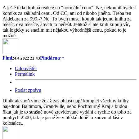
A ještě teda drobná reakce na "normální cenu". Ne, nekoupil bych si
komiks za základní cenu. Od CC, ani od nikoho jiného. Třeba ten
Aldebaran za 999,-? Ne. To bych musel koupit tak jednu knihu za
měsíc, dva měsíce, abych to neřešil. Jelikož si ale knih kupuji víc,
tak logicky se snažím mít nějakou výhodnější cenu, pokud to je
možné.
Fimi
Pindárna
24.4.2022 22:43
Odpovědět
Permalink
Poslat zprávu
Dinik alespoň víme že až zas ohlasí např komplet všechny knihy
najednou Baltimora, Grandville, nebo Pochmurný Kraj a budou
říkat jak je to strašně nové zrevidovane vydání a rychle do toho za
pouhých 2500, tak je jasné že v blízké době to znovu ohlásí v
kolosalce..