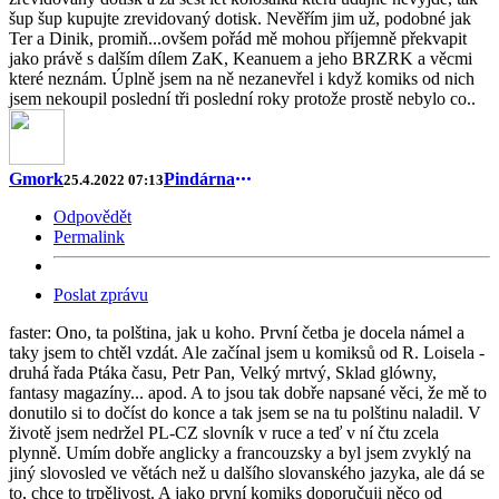
šup šup kupujte zrevidovaný dotisk. Nevěřím jim už, podobné jak
Ter a Dinik, promiň...ovšem pořád mě mohou příjemně překvapit
jako právě s dalším dílem ZaK, Keanuem a jeho BRZRK a věcmi
které neznám. Úplně jsem na ně nezanevřel i když komiks od nich
jsem nekoupil poslední tři poslední roky protože prostě nebylo co..
Gmork
Pindárna
25.4.2022 07:13
Odpovědět
Permalink
Poslat zprávu
faster: Ono, ta polština, jak u koho. První četba je docela námel a
taky jsem to chtěl vzdát. Ale začínal jsem u komiksů od R. Loisela -
druhá řada Ptáka času, Petr Pan, Velký mrtvý, Sklad glówny,
fantasy magazíny... apod. A to jsou tak dobře napsané věci, že mě to
donutilo si to dočíst do konce a tak jsem se na tu polštinu naladil. V
životě jsem nedržel PL-CZ slovník v ruce a teď v ní čtu zcela
plynně. Umím dobře anglicky a francouzsky a byl jsem zvyklý na
jiný slovosled ve větách než u dalšího slovanského jazyka, ale dá se
to, chce to trpělivost. A jako první komiks doporučuji něco od