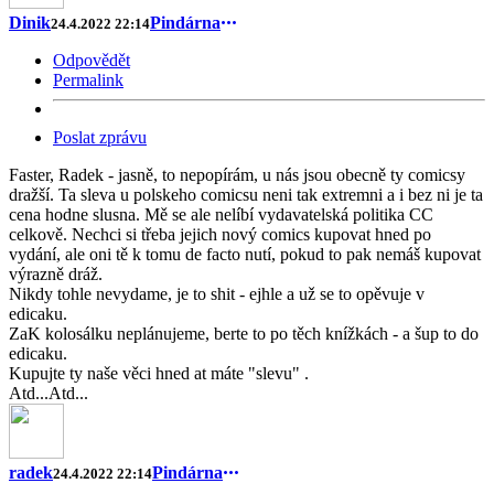
Dinik
Pindárna
24.4.2022 22:14
Odpovědět
Permalink
Poslat zprávu
Faster, Radek - jasně, to nepopírám, u nás jsou obecně ty comicsy
dražší. Ta sleva u polskeho comicsu neni tak extremni a i bez ni je ta
cena hodne slusna. Mě se ale nelíbí vydavatelská politika CC
celkově. Nechci si třeba jejich nový comics kupovat hned po
vydání, ale oni tě k tomu de facto nutí, pokud to pak nemáš kupovat
výrazně dráž.
Nikdy tohle nevydame, je to shit - ejhle a už se to opěvuje v
edicaku.
ZaK kolosálku neplánujeme, berte to po těch knížkách - a šup to do
edicaku.
Kupujte ty naše věci hned at máte "slevu" .
Atd...Atd...
radek
Pindárna
24.4.2022 22:14