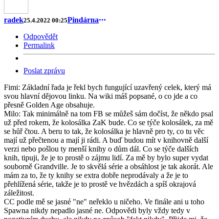
radek
Pindárna
25.4.2022 00:25
Odpovědět
Permalink
Poslat zprávu
Fimi: Základní řada je řekl bych fungující uzavřený celek, který má
svou hlavní dějovou linku. Na wiki máš popsané, o co jde a co
přesně Golden Age obsahuje.
Milo: Tak minimálně na tom FB se můžeš sám dočíst, že někdo psal
už před rokem, že kolosálka ZaK bude. Co se týče kolosálek, za mě
se hůř čtou. A beru to tak, že kolosálka je hlavně pro ty, co tu věc
mají už přečtenou a mají ji rádi. A buď budou mít v knihovně další
verzi nebo pošlou ty menší knihy o dům dál. Co se týče dalších
knih, tipuji, že je to prostě o zájmu lidí. Za mě by bylo super vydat
souborně Grandville. Je to skvělá série a obsáhlost je tak akorát. Ale
mám za to, že ty knihy se extra dobře neprodávaly a že je to
přehlížená série, takže je to prostě ve hvězdách a spíš okrajová
záležitost.
CC podle mě se jasné "ne" neřeklo u ničeho. Ve finále ani u toho
Spawna nikdy nepadlo jasné ne. Odpovědi byly vždy tedy v