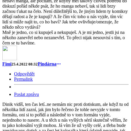
nebaví manga, ale počítám, že kdyby měl takový člověk potřebu do
diskuzí pořád někde psát, že ho manga nebaví, tak si lidi brzy
začnou ťukat na čelo. Není důležitější to, že jiným lidem ty komiksy
dělají radost a že je kupují? A že čím víc toho u nás vyjde, tím víc
lidí si může najít to, co ho baví? Jak tebe ovlivňuje/omezuje, že
někdo něco vydává?
Mně je jedno, co si kupuješ a nekupuješ. A je mi jedno, jestli jsi na
někoho zanevřel nebo nezanevřel. To přeci nijak nesouvisí s tím, o
čem se tu bavíme.
Fimi
Pindárna
25.4.2022 08:32
Odpovědět
Permalink
Poslat zprávu
Dinik vidíš, ten čas letí..ne nemám nic proti dotiskum, ale když tu od
několika lidí zazní, jak jim bylo řečeno že tohle nevyjde v tomto
formátu, oni si to pořídí a následně to v tom formátu vyjde,
nejednoho to nasere. A u těch u nás vyšlých sérií skutečně věřím, že
tu jako kolosální vyjít mohou. Já vím že už vyšly celé, a třeba bude
zrevidovany dotisk a za šest let kolosalka která údajně nevyjde, tak