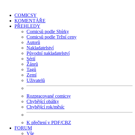
COMICSY
KOMENTÁŘE
PŘEHLEDY
Comicsů podle Sbírky
Comicsů podle Tržní ceny
Autorů
Nakladatelství
Původní nakladatelství
Sérií
Žánrů
Tagů
Zemí
Uživatelů
Rozpracované comicsy
Chybějící obálky
Chybějící rok/měsíc
K přečtení v PDF/CBZ
FORUM
Vše