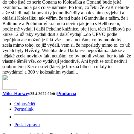
do toho jistě co serie Conana to Kolosálka a Conanů bude ještě
kvantum....no a pak co se namane. Po tom, co řekli že ZaK nebude
a že si lidi mají kupovat ty jednotlivé díly a pak s nima vyjebali a
ohlásili Kolosálku, tak věřím, že ted bude i Grandville a tuším, že i
Baltimore a Pochmurný kraj no a nevím jak je to s Hellboyem,
podle mě vydají i další Pekelné knižnice, přeji jen, těch Hellboyů po
knize 12 už taky vydali dost a další vydají....do UPVO podle
nepůjdou ale možné je fakt vše....no a netuším, co by mohlo být
zcela mimo toho, co již vydali, vem si, že neposledy mimo to, co už
vydali byly Hvězdy, Witchbalde a Darkness nepočítám.....takže z
nějaké zcela novinky fakt netuším, co by mohli vybrat, ber to tak, že
vlastně těměř vše, co vydávají jednotlivě. Ani bych se totiž nedivil
soubornému Xerxsesovi (který je hrozná blbost a nikdy to
nevydáme) a 300 v kolosálním vydaní...
Milo_Harwey
Pindárna
25.4.2022 00:01
Odpovědět
Permalink
Poslat zprávu