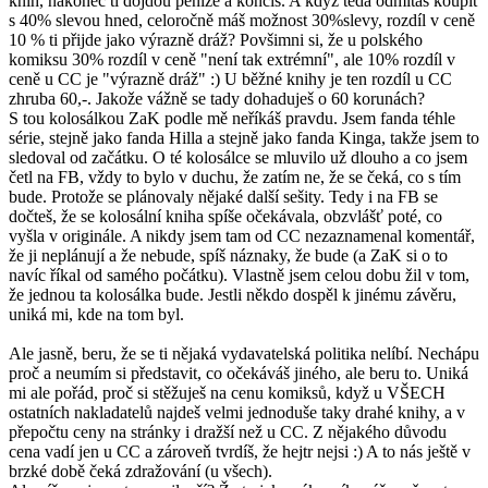
knih, nakonec ti dojdou peníze a končíš. A když teda odmítáš koupit
s 40% slevou hned, celoročně máš možnost 30%slevy, rozdíl v ceně
10 % ti přijde jako výrazně dráž? Povšimni si, že u polského
komiksu 30% rozdíl v ceně "není tak extrémní", ale 10% rozdíl v
ceně u CC je "výrazně dráž" :) U běžné knihy je ten rozdíl u CC
zhruba 60,-. Jakože vážně se tady dohaduješ o 60 korunách?
S tou kolosálkou ZaK podle mě neříkáš pravdu. Jsem fanda téhle
série, stejně jako fanda Hilla a stejně jako fanda Kinga, takže jsem to
sledoval od začátku. O té kolosálce se mluvilo už dlouho a co jsem
četl na FB, vždy to bylo v duchu, že zatím ne, že se čeká, co s tím
bude. Protože se plánovaly nějaké další sešity. Tedy i na FB se
dočteš, že se kolosální kniha spíše očekávala, obzvlášť poté, co
vyšla v originále. A nikdy jsem tam od CC nezaznamenal komentář,
že ji neplánují a že nebude, spíš náznaky, že bude (a ZaK si o to
navíc říkal od samého počátku). Vlastně jsem celou dobu žil v tom,
že jednou ta kolosálka bude. Jestli někdo dospěl k jinému závěru,
uniká mi, kde na tom byl.
Ale jasně, beru, že se ti nějaká vydavatelská politika nelíbí. Nechápu
proč a neumím si představit, co očekáváš jiného, ale beru to. Uniká
mi ale pořád, proč si stěžuješ na cenu komiksů, když u VŠECH
ostatních nakladatelů najdeš velmi jednoduše taky drahé knihy, a v
přepočtu ceny na stránky i dražší než u CC. Z nějakého důvodu
cena vadí jen u CC a zároveň tvrdíš, že hejtr nejsi :) A to nás ještě v
brzké době čeká zdražování (u všech).