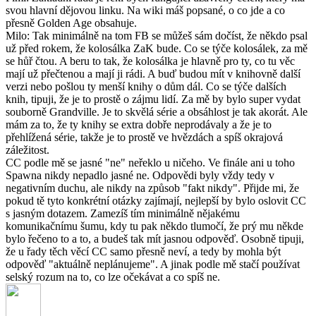
svou hlavní dějovou linku. Na wiki máš popsané, o co jde a co
přesně Golden Age obsahuje.
Milo: Tak minimálně na tom FB se můžeš sám dočíst, že někdo psal
už před rokem, že kolosálka ZaK bude. Co se týče kolosálek, za mě
se hůř čtou. A beru to tak, že kolosálka je hlavně pro ty, co tu věc
mají už přečtenou a mají ji rádi. A buď budou mít v knihovně další
verzi nebo pošlou ty menší knihy o dům dál. Co se týče dalších
knih, tipuji, že je to prostě o zájmu lidí. Za mě by bylo super vydat
souborně Grandville. Je to skvělá série a obsáhlost je tak akorát. Ale
mám za to, že ty knihy se extra dobře neprodávaly a že je to
přehlížená série, takže je to prostě ve hvězdách a spíš okrajová
záležitost.
CC podle mě se jasné "ne" neřeklo u ničeho. Ve finále ani u toho
Spawna nikdy nepadlo jasné ne. Odpovědi byly vždy tedy v
negativním duchu, ale nikdy na způsob "fakt nikdy". Přijde mi, že
pokud tě tyto konkrétní otázky zajímají, nejlepší by bylo oslovit CC
s jasným dotazem. Zamezíš tím minimálně nějakému
komunikačnímu šumu, kdy tu pak někdo tlumočí, že prý mu někde
bylo řečeno to a to, a budeš tak mít jasnou odpověď. Osobně tipuji,
že u řady těch věcí CC samo přesně neví, a tedy by mohla být
odpověď "aktuálně neplánujeme". A jinak podle mě stačí používat
selský rozum na to, co lze očekávat a co spíš ne.