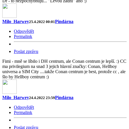
Dr - to nezpochybňuju... "Levou zadní" ano :)
Milo_Harwey
Pindárna
25.4.2022 00:01
Odpovědět
Permalink
Poslat zprávu
Fimi - mně se líbilo i DH centrum, ale Conan centrum je lepší. :) CC
ma privilegium na snad 3 jejich hlavní značky: Conan, Hellboy
universa a SIM City ....takže Conan centrum je best, protože cc , ale
šlo by Hellboy centrum :)
Milo_Harwey
Pindárna
24.4.2022 23:59
Odpovědět
Permalink
Poslat zprávu