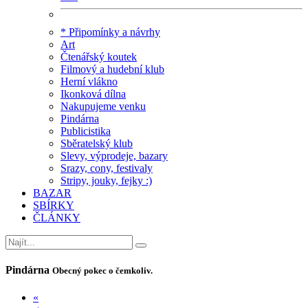
* Připomínky a návrhy
Art
Čtenářský koutek
Filmový a hudební klub
Herní vlákno
Ikonková dílna
Nakupujeme venku
Pindárna
Publicistika
Sběratelský klub
Slevy, výprodeje, bazary
Srazy, cony, festivaly
Stripy, jouky, fejky :)
BAZAR
SBÍRKY
ČLÁNKY
Pindárna
Obecný pokec o čemkoliv.
«