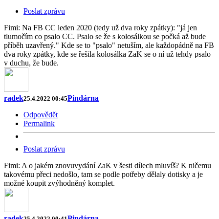
Poslat zprávu
Fimi: Na FB CC leden 2020 (tedy už dva roky zpátky): "já jen
tlumočím co psalo CC. Psalo se že s kolosálkou se počká až bude
příběh uzavřený." Kde se to "psalo" netuším, ale každopádně na FB
dva roky zpátky, kde se řešila kolosálka ZaK se o ní už tehdy psalo
v duchu, že bude.
radek
Pindárna
25.4.2022 00:45
Odpovědět
Permalink
Poslat zprávu
Fimi: A o jakém znovuvydání ZaK v šesti dílech mluvíš? K ničemu
takovému přeci nedošlo, tam se podle potřeby dělaly dotisky a je
možné koupit zvýhodněný komplet.
radek
Pindárna
25.4.2022 00:41