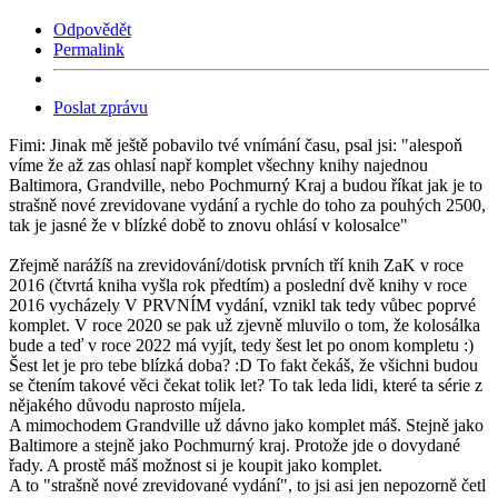
Odpovědět
Permalink
Poslat zprávu
Fimi: Jinak mě ještě pobavilo tvé vnímání času, psal jsi: "alespoň
víme že až zas ohlasí např komplet všechny knihy najednou
Baltimora, Grandville, nebo Pochmurný Kraj a budou říkat jak je to
strašně nové zrevidovane vydání a rychle do toho za pouhých 2500,
tak je jasné že v blízké době to znovu ohlásí v kolosalce"
Zřejmě narážíš na zrevidování/dotisk prvních tří knih ZaK v roce
2016 (čtvrtá kniha vyšla rok předtím) a poslední dvě knihy v roce
2016 vycházely V PRVNÍM vydání, vznikl tak tedy vůbec poprvé
komplet. V roce 2020 se pak už zjevně mluvilo o tom, že kolosálka
bude a teď v roce 2022 má vyjít, tedy šest let po onom kompletu :)
Šest let je pro tebe blízká doba? :D To fakt čekáš, že všichni budou
se čtením takové věci čekat tolik let? To tak leda lidi, které ta série z
nějakého důvodu naprosto míjela.
A mimochodem Grandville už dávno jako komplet máš. Stejně jako
Baltimore a stejně jako Pochmurný kraj. Protože jde o dovydané
řady. A prostě máš možnost si je koupit jako komplet.
A to "strašně nové zrevidované vydání", to jsi asi jen nepozorně četl