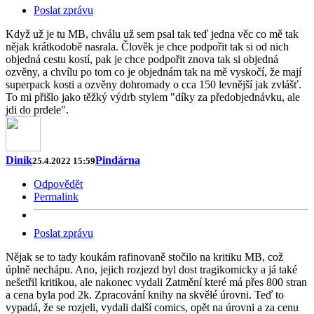
Poslat zprávu
Když už je tu MB, chválu už sem psal tak teď jedna věc co mě tak
nějak krátkodobě nasrala. Člověk je chce podpořit tak si od nich
objedná cestu kostí, pak je chce podpořit znova tak si objedná
ozvěny, a chvílu po tom co je objednám tak na mě vyskočí, že mají
superpack kosti a ozvěny dohromady o cca 150 levnější jak zvlášť.
To mi přišlo jako těžký výdrb stylem "díky za předobjednávku, ale
jdi do prdele".
Dinik
Pindárna
25.4.2022 15:59
Odpovědět
Permalink
Poslat zprávu
Nějak se to tady koukám rafinovaně stočilo na kritiku MB, což
úplně nechápu. Ano, jejich rozjezd byl dost tragikomicky a já také
nešetřil kritikou, ale nakonec vydali Zatmění které má přes 800 stran
a cena byla pod 2k. Zpracování knihy na skvělé úrovni. Teď to
vypadá, že se rozjeli, vydali další comics, opět na úrovni a za cenu