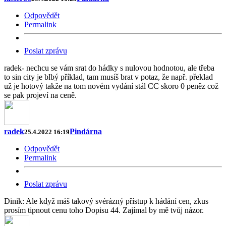
Odpovědět
Permalink
Poslat zprávu
radek- nechcu se vám srat do hádky s nulovou hodnotou, ale třeba
to sin city je blbý příklad, tam musíš brat v potaz, že např. překlad
už je hotový takže na tom novém vydání stál CC skoro 0 peněz což
se pak projeví na ceně.
radek
Pindárna
25.4.2022 16:19
Odpovědět
Permalink
Poslat zprávu
Dinik: Ale když máš takový svérázný přístup k hádání cen, zkus
prosím tipnout cenu toho Dopisu 44. Zajímal by mě tvůj názor.