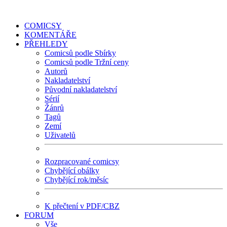
COMICSY
KOMENTÁŘE
PŘEHLEDY
Comicsů podle Sbírky
Comicsů podle Tržní ceny
Autorů
Nakladatelství
Původní nakladatelství
Sérií
Žánrů
Tagů
Zemí
Uživatelů
Rozpracované comicsy
Chybějící obálky
Chybějící rok/měsíc
K přečtení v PDF/CBZ
FORUM
Vše