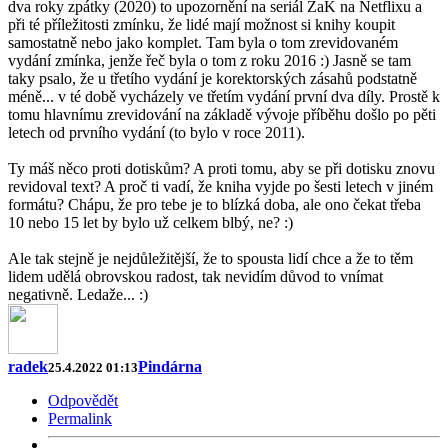
dva roky zpátky (2020) to upozornění na seriál ZaK na Netflixu a
při té příležitosti zmínku, že lidé mají možnost si knihy koupit
samostatně nebo jako komplet. Tam byla o tom zrevidovaném
vydání zmínka, jenže řeč byla o tom z roku 2016 :) Jasně se tam
taky psalo, že u třetího vydání je korektorských zásahů podstatně
méně... v té době vycházely ve třetím vydání první dva díly. Prostě k
tomu hlavnímu zrevidování na základě vývoje příběhu došlo po pěti
letech od prvního vydání (to bylo v roce 2011).
Ty máš něco proti dotiskům? A proti tomu, aby se při dotisku znovu
revidoval text? A proč ti vadí, že kniha vyjde po šesti letech v jiném
formátu? Chápu, že pro tebe je to blízká doba, ale ono čekat třeba
10 nebo 15 let by bylo už celkem blbý, ne? :)
Ale tak stejně je nejdůležitější, že to spousta lidí chce a že to těm
lidem udělá obrovskou radost, tak nevidím důvod to vnímat
negativně. Ledaže... :)
radek
Pindárna
25.4.2022 01:13
Odpovědět
Permalink