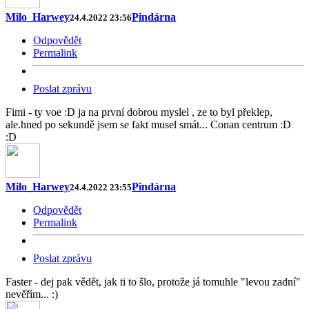
Milo_Harwey
Pindárna
24.4.2022 23:56
Odpovědět
Permalink
Poslat zprávu
Fimi - ty voe :D ja na první dobrou myslel , ze to byl překlep,
ale.hned po sekundě jsem se fakt musel smát... Conan centrum :D
:D
Milo_Harwey
Pindárna
24.4.2022 23:55
Odpovědět
Permalink
Poslat zprávu
Faster - dej pak vědět, jak ti to šlo, protože já tomuhle "levou zadní"
nevěřím... :)