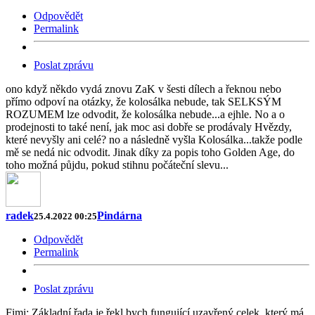
Odpovědět
Permalink
Poslat zprávu
ono když někdo vydá znovu ZaK v šesti dílech a řeknou nebo
přímo odpoví na otázky, že kolosálka nebude, tak SELKSÝM
ROZUMEM lze odvodit, že kolosálka nebude...a ejhle. No a o
prodejnosti to také není, jak moc asi dobře se prodávaly Hvězdy,
které nevyšly ani celé? no a následně vyšla Kolosálka...takže podle
mě se nedá nic odvodit. Jinak díky za popis toho Golden Age, do
toho možná půjdu, pokud stihnu počáteční slevu...
radek
Pindárna
25.4.2022 00:25
Odpovědět
Permalink
Poslat zprávu
Fimi: Základní řada je řekl bych fungující uzavřený celek, který má