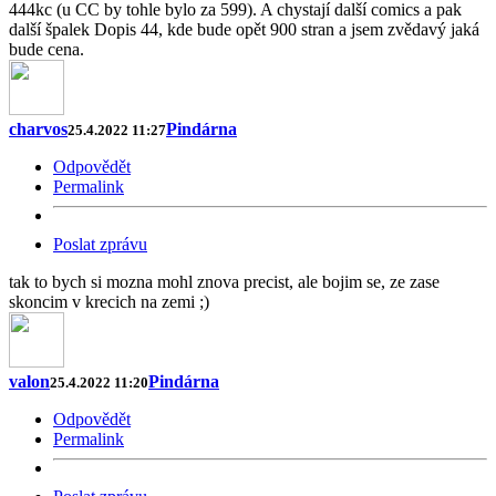
444kc (u CC by tohle bylo za 599). A chystají další comics a pak
další špalek Dopis 44, kde bude opět 900 stran a jsem zvědavý jaká
bude cena.
charvos
Pindárna
25.4.2022 11:27
Odpovědět
Permalink
Poslat zprávu
tak to bych si mozna mohl znova precist, ale bojim se, ze zase
skoncim v krecich na zemi ;)
valon
Pindárna
25.4.2022 11:20
Odpovědět
Permalink