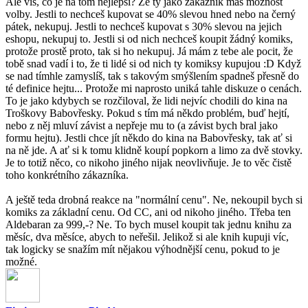
Ale víš, co je na tom nejlepší? Že ty jako zákazník máš možnost
volby. Jestli to nechceš kupovat se 40% slevou hned nebo na černý
pátek, nekupuj. Jestli to nechceš kupovat s 30% slevou na jejich
eshopu, nekupuj to. Jestli si od nich nechceš koupit žádný komiks,
protože prostě proto, tak si ho nekupuj. Já mám z tebe ale pocit, že
tobě snad vadí i to, že ti lidé si od nich ty komiksy kupujou :D Když
se nad tímhle zamyslíš, tak s takovým smýšlením spadneš přesně do
té definice hejtu... Protože mi naprosto uniká tahle diskuze o cenách.
To je jako kdybych se rozčiloval, že lidi nejvíc chodili do kina na
Troškovy Babovřesky. Pokud s tím má někdo problém, buď hejtí,
nebo z něj mluví závist a nepřeje mu to (a závist bych bral jako
formu hejtu). Jestli chce jít někdo do kina na Babovřesky, tak ať si
na ně jde. A ať si k tomu klidně koupí popkorn a limo za dvě stovky.
Je to totiž něco, co nikoho jiného nijak neovlivňuje. Je to věc čistě
toho konkrétního zákazníka.
A ještě teda drobná reakce na "normální cenu". Ne, nekoupil bych si
komiks za základní cenu. Od CC, ani od nikoho jiného. Třeba ten
Aldebaran za 999,-? Ne. To bych musel koupit tak jednu knihu za
měsíc, dva měsíce, abych to neřešil. Jelikož si ale knih kupuji víc,
tak logicky se snažím mít nějakou výhodnější cenu, pokud to je
možné.