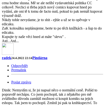
cena hodne slusna. Mě se ale nelíbí vydavatelská politika CC
celkově. Nechci si třeba jejich nový comics kupovat hned po
vydání, ale oni tě k tomu de facto nutí, pokud to pak nemáš kupovat
výrazně dráž.
Nikdy tohle nevydame, je to shit - ejhle a už se to opěvuje v
edicaku.
ZaK kolosálku neplánujeme, berte to po těch knížkách - a šup to do
edicaku.
Kupujte ty naše věci hned at máte "slevu" .
Atd...Atd...
radek
Pindárna
24.4.2022 22:14
Odpovědět
Permalink
Poslat zprávu
Dinik: Nemyslím si, že jsi napsal něco o normální ceně. Pořád to
popravdě nechápu. Co jsem pochopil, tak z nějakého pro mě
zvláštního důvodu zamítáš možnost si koupit komiks na jejich
eshopu. Tak jsem to pochopil. Zmínil jsi pak ta knihkupectví. To