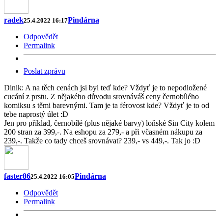
radek
Pindárna
25.4.2022 16:17
Odpovědět
Permalink
Poslat zprávu
Dinik: A na těch cenách jsi byl teď kde? Vždyť je to nepodložené
cucání z prstu. Z nějakého důvodu srovnáváš ceny černobílého
komiksu s těmi barevnými. Tam je ta férovost kde? Vždyť je to od
tebe naprostý úlet :D
Jen pro příklad, černobílé (plus nějaké barvy) loňské Sin City kolem
200 stran za 399,-. Na eshopu za 279,- a při včasném nákupu za
239,-. Takže co tady chceš srovnávat? 239,- vs 449,-. Tak jo :D
faster86
Pindárna
25.4.2022 16:05
Odpovědět
Permalink