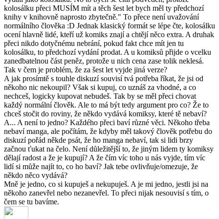
kolosálku přeci MUSÍM mít a těch šest let bych měl ty předchozí
knihy v knihovně naprosto zbytečně." To přece není uvažování
normálního člověka :D Jednak klasický formát se lépe čte, kolosálku
ocení hlavně lidé, kteří už komiks znají a chtějí něco extra. A druhak
přeci nikdo dotyčnému nebrání, pokud fakt chce mít jen tu
kolosálku, to předchozí vydání prodat. A u komiksů přijde o vcelku
zanedbatelnou část peněz, protože u nich cena zase tolik neklesá.
Tak v čem je problém, že za šest let vyjde jiná verze?
A jak prosímtě s touhle diskuzí souvisí tvá potřeba říkat, že jsi od
někoho nic nekoupil? Však si kupuj, co uznáš za vhodné, a co
nechceš, logicky kupovat nebudeš. Tak by se měl přeci chovat
každý normální člověk. Ale to má být tedy argument pro co? Že to
chceš stočit do roviny, že někdo vydává komiksy, které tě nebaví?
A... A není to jedno? Každého přeci baví různé věci. Někoho třeba
nebaví manga, ale počítám, že kdyby měl takový člověk potřebu do
diskuzí pořád někde psát, že ho manga nebaví, tak si lidi brzy
začnou ťukat na čelo. Není důležitější to, že jiným lidem ty komiksy
dělají radost a že je kupují? A že čím víc toho u nás vyjde, tím víc
lidí si může najít to, co ho baví? Jak tebe ovlivňuje/omezuje, že
někdo něco vydává?
Mně je jedno, co si kupuješ a nekupuješ. A je mi jedno, jestli jsi na
někoho zanevřel nebo nezanevřel. To přeci nijak nesouvisí s tím, o
čem se tu bavíme.