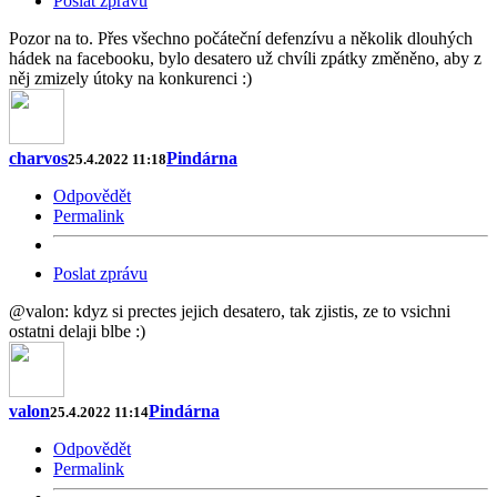
Poslat zprávu
Pozor na to. Přes všechno počáteční defenzívu a několik dlouhých
hádek na facebooku, bylo desatero už chvíli zpátky změněno, aby z
něj zmizely útoky na konkurenci :)
charvos
Pindárna
25.4.2022 11:18
Odpovědět
Permalink
Poslat zprávu
@valon: kdyz si prectes jejich desatero, tak zjistis, ze to vsichni
ostatni delaji blbe :)
valon
Pindárna
25.4.2022 11:14
Odpovědět
Permalink