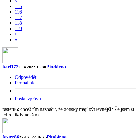
<
115
116
117
118
119
>
»
karl173
Pindárna
25.4.2022 16:30
Odpovědět
Permalink
Poslat zprávu
faster86: chceš tím naznačit, že dotisky mají být levnější? Že jsem si
toho nikdy nevšiml.
faster86
Pindárna
25.4.2022 16:25