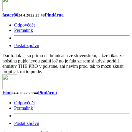
faster86
Pindárna
24.4.2022 23:48
Odpovědět
Permalink
Poslat zprávu
Darth- tak ja su primo na hranicach ze slovenskem, takze rikas ze
polstina pujde levou zadni jo? no je fakt ze sem si kdysi poridil
ennisuv THE PRO v polstine, ani nevim proc, tak to mozu zkusit
projit jak mi to pujde.
Fimi
Pindárna
24.4.2022 23:44
Odpovědět
Permalink
Poslat zprávu