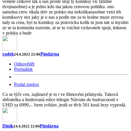
vemete celkove tak u nas proste stoji ty komiksy vic (klidne
dvojnasobne) a je jedno kdo ma jakou cenovou politiku. ono
samotna crew rikala driv ze polsko ma nekolikanasobne vetsi trh
komiksovy nez jaky je u nas a podle me za to hodne muze zrovna
tady ta cena, byt tu komiksy za polovicku kolik tu jsou tak si myslim
ze se ta komunita rozroste, at se tu vsichni vydavatele spoji, tisknou
v polsku a bude
radek
Pindárna
24.4.2022 22:06
Odpovědět
Permalink
Poslat zprávu
Co se týče cen, zajímavé je to i ve filmovém průmyslu. Taková
sběratelka a limitovaná edice trilogie Návratu do budoucnosti v
UHD za 6999,-. Jsem zvědav, jestli se těch 501 kusů brzy vyprodá.
Dinik
Pindárna
24.4.2022 22:04