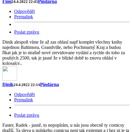
Fimi
Pindárna
24.4.2022 22:43
Odpovědět
Permalink
Poslat zprávu
Dinik alespoň víme že až zas ohlasí např komplet všechny knihy
najednou Baltimora, Grandville, nebo Pochmurný Kraj a budou
říkat jak je to strašně nové zrevidovane vydání a rychle do toho za
pouhých 2500, tak je jasné že v blízké době to znovu ohlásí v
kolosalce..
Dinik
Pindárna
24.4.2022 22:14
Odpovědět
Permalink
Poslat zprávu
Faster, Radek - jasně, to nepopírám, u nás jsou obecně ty comicsy
dražší. Ta sleva u polskeho comicsu neni tak extremni a i bez ni je ta