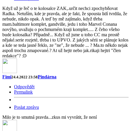
Když už je řeč o te kolosalce ZAK,.určit nechci zpochybňovat
Radka. Netuším, kde je pravda, ale je fakt, že spousta lidí tvrdila, že
nebude, nikdo opak. A teď by mě zajímalo, když třeba
mam.baltimore komplet, gandville, jedu i toho Marvel Conana
novýho, uvažuju o pochmurném kraji komplet..... Z čeho všeho
bude kolosalka? Případně... Když už jsme u toho CC ma prostě
nějaké.serie rozjeté, třeba i to UPVO. Z jakých sérii se plánuje kolos
a kde se teda jasné řeklo, ze "ne", že nebude ... ? Ma.to někdo nejak
aspoň trochu zmapované.? At už hejtr nebo jak.rikaji hejtri "člen
redakce"? :D
Fimi
Pindárna
24.4.2022 23:58
Odpovědět
Permalink
Poslat zprávu
Milo je to smutná pravda...zkus mi vyvrátit, že není