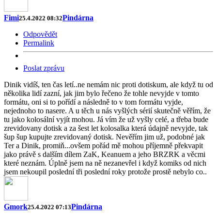
Fimi
Pindárna
25.4.2022 08:32
Odpovědět
Permalink
Poslat zprávu
Dinik vidíš, ten čas letí..ne nemám nic proti dotiskum, ale když tu od
několika lidí zazní, jak jim bylo řečeno že tohle nevyjde v tomto
formátu, oni si to pořídí a následně to v tom formátu vyjde,
nejednoho to nasere. A u těch u nás vyšlých sérií skutečně věřím, že
tu jako kolosální vyjít mohou. Já vím že už vyšly celé, a třeba bude
zrevidovany dotisk a za šest let kolosalka která údajně nevyjde, tak
šup šup kupujte zrevidovaný dotisk. Nevěřím jim už, podobné jak
Ter a Dinik, promiň...ovšem pořád mě mohou příjemně překvapit
jako právě s dalším dílem ZaK, Keanuem a jeho BRZRK a věcmi
které neznám. Úplně jsem na ně nezanevřel i když komiks od nich
jsem nekoupil poslední tři poslední roky protože prostě nebylo co..
Gmork
Pindárna
25.4.2022 07:13