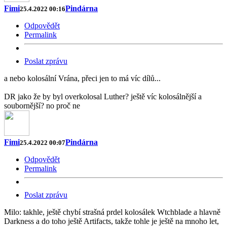
Fimi
Pindárna
25.4.2022 00:16
Odpovědět
Permalink
Poslat zprávu
a nebo kolosální Vrána, přeci jen to má víc dílů...
DR jako že by byl overkolosal Luther? ještě víc kolosálnější a
soubornější? no proč ne
Fimi
Pindárna
25.4.2022 00:07
Odpovědět
Permalink
Poslat zprávu
Milo: takhle, ještě chybí strašná prdel kolosálek Wtchblade a hlavně
Darkness a do toho ještě Artifacts, takže tohle je ještě na mnoho let,