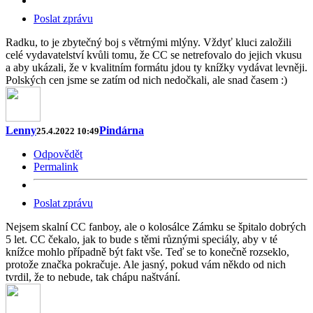
Poslat zprávu
Radku, to je zbytečný boj s větrnými mlýny. Vždyť kluci založili
celé vydavatelství kvůli tomu, že CC se netrefovalo do jejich vkusu
a aby ukázali, že v kvalitním formátu jdou ty knížky vydávat levněji.
Polských cen jsme se zatím od nich nedočkali, ale snad časem :)
Lenny
Pindárna
25.4.2022 10:49
Odpovědět
Permalink
Poslat zprávu
Nejsem skalní CC fanboy, ale o kolosálce Zámku se špitalo dobrých
5 let. CC čekalo, jak to bude s těmi různými speciály, aby v té
knížce mohlo případně být fakt vše. Teď se to konečně rozseklo,
protože značka pokračuje. Ale jasný, pokud vám někdo od nich
tvrdil, že to nebude, tak chápu naštvání.