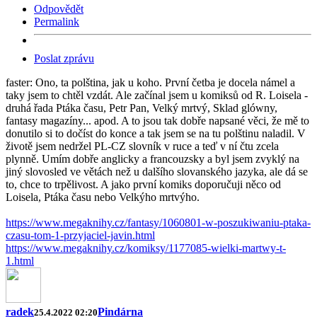
Odpovědět
Permalink
Poslat zprávu
faster: Ono, ta polština, jak u koho. První četba je docela námel a
taky jsem to chtěl vzdát. Ale začínal jsem u komiksů od R. Loisela -
druhá řada Ptáka času, Petr Pan, Velký mrtvý, Sklad glówny,
fantasy magazíny... apod. A to jsou tak dobře napsané věci, že mě to
donutilo si to dočíst do konce a tak jsem se na tu polštinu naladil. V
životě jsem nedržel PL-CZ slovník v ruce a teď v ní čtu zcela
plynně. Umím dobře anglicky a francouzsky a byl jsem zvyklý na
jiný slovosled ve větách než u dalšího slovanského jazyka, ale dá se
to, chce to trpělivost. A jako první komiks doporučuji něco od
Loisela, Ptáka času nebo Velkýho mrtvýho.
https://www.megaknihy.cz/fantasy/1060801-w-poszukiwaniu-ptaka-
czasu-tom-1-przyjaciel-javin.html
https://www.megaknihy.cz/komiksy/1177085-wielki-martwy-t-
1.html
radek
Pindárna
25.4.2022 02:20