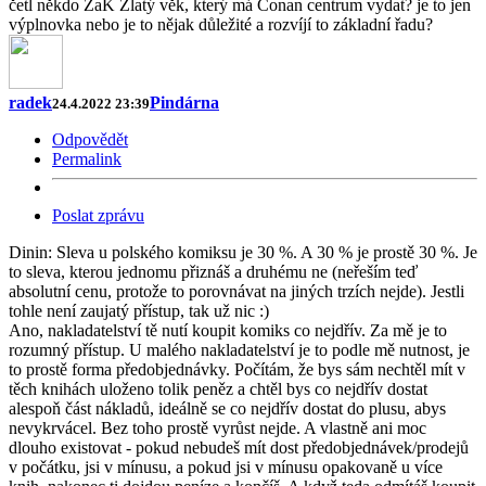
četl někdo ZaK Zlatý věk, který má Conan centrum vydat? je to jen
výplnovka nebo je to nějak důležité a rozvíjí to základní řadu?
radek
Pindárna
24.4.2022 23:39
Odpovědět
Permalink
Poslat zprávu
Dinin: Sleva u polského komiksu je 30 %. A 30 % je prostě 30 %. Je
to sleva, kterou jednomu přiznáš a druhému ne (neřeším teď
absolutní cenu, protože to porovnávat na jiných trzích nejde). Jestli
tohle není zaujatý přístup, tak už nic :)
Ano, nakladatelství tě nutí koupit komiks co nejdřív. Za mě je to
rozumný přístup. U malého nakladatelství je to podle mě nutnost, je
to prostě forma předobjednávky. Počítám, že bys sám nechtěl mít v
těch knihách uloženo tolik peněz a chtěl bys co nejdřív dostat
alespoň část nákladů, ideálně se co nejdřív dostat do plusu, abys
nevykrvácel. Bez toho prostě vyrůst nejde. A vlastně ani moc
dlouho existovat - pokud nebudeš mít dost předobjednávek/prodejů
v počátku, jsi v mínusu, a pokud jsi v mínusu opakovaně u více