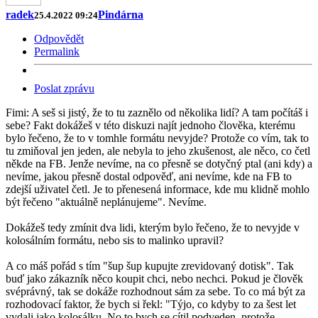
radek
Pindárna
25.4.2022 09:24
Odpovědět
Permalink
Poslat zprávu
Fimi: A seš si jistý, že to tu zaznělo od několika lidí? A tam počítáš i
sebe? Fakt dokážeš v této diskuzi najít jednoho člověka, kterému
bylo řečeno, že to v tomhle formátu nevyjde? Protože co vím, tak to
tu zmiňoval jen jeden, ale nebyla to jeho zkušenost, ale něco, co četl
někde na FB. Jenže nevíme, na co přesně se dotyčný ptal (ani kdy) a
nevíme, jakou přesně dostal odpověď, ani nevíme, kde na FB to
zdejší uživatel četl. Je to přenesená informace, kde mu klidně mohlo
být řečeno "aktuálně neplánujeme". Nevíme.
Dokážeš tedy zmínit dva lidi, kterým bylo řečeno, že to nevyjde v
kolosálním formátu, nebo sis to malinko upravil?
A co máš pořád s tím "šup šup kupujte zrevidovaný dotisk". Tak
buď jako zákazník něco koupit chci, nebo nechci. Pokud je člověk
svéprávný, tak se dokáže rozhodnout sám za sebe. To co má být za
rozhodovací faktor, že bych si řekl: "Týjo, co kdyby to za šest let
vydali jako kolosálku. No to bych se cítil podveden, protože