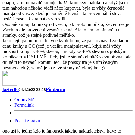
chápu, tam popravdě kupuje dražší komiksy málokdo a když jsem
tam náhodou někoho viděl něco kupovat, byla to vždy černobílá
manga od Crwe, která je poměrně levná a ta procentuální sleva
nedělá zase tak dramatický rozdíl.
Osobně kupuji komiksy od všech, tak proto mi přišlo, že cenově je
všechno dle provedení vesměs stejné. Ale to jen po přepočtu na
stránky, což je stejně podivné měřítko.
Jako hejtr jsi mi přišel hlavně kvůli tomu, že jsi srovnával základní
cenu knihy u CC (což je vcelku manipulativní, když máš vždy
možnost koupit s 30% slevou, a někdy se 40% slevou) s polským
komiksem VE SLEVĚ. Tedy jedné straně odmítáš slevu přiznat, ale
druhé ti to nevadí. Pominu teď, že polský trh je s tím českým
nesrovnatelný, za mě je to z tvé strany očividný hejt ;)
faster86
Pindárna
24.4.2022 22:08
Odpovědět
Permalink
Poslat zprávu
ono asi je jedno kdo je fanousek jakeho nakladatelstvi, kdyz to