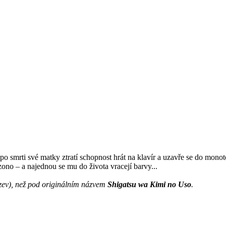
po smrti své matky ztratí schopnost hrát na klavír a uzavře se do mono
no – a najednou se mu do života vracejí barvy...
zev), než pod originálním názvem
Shigatsu wa Kimi no Uso
.