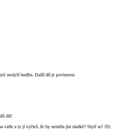
prý neslyší hudbu. Další díl je povinnost.
ší díl!
vafle a ty jí vyčteš, že by neměla jíst sladké? Styď se! :D)