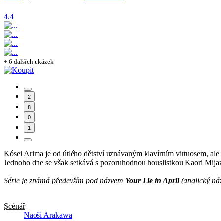
4.4
+ 6 dalších ukázek
2
8
0
1
Kósei Arima je od útlého dětství uznávaným klavírním virtuosem, ale 
Jednoho dne se však setkává s pozoruhodnou houslistkou Kaori Mijazo
Série je známá především pod názvem
Your Lie in April
(anglický ná
Scénář
Naoši Arakawa