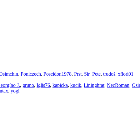
Osimchin
,
Poniczech
,
Poseidon1978
,
Prst
,
Sir_Pete
,
trudoš
,
xflori01
eorgíno J.
,
gruno
,
Iglis76
,
kapicka
,
kucik
,
Lininghrat
,
NecRoman
,
Osi
ntax
,
yogi