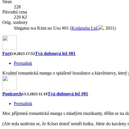
Stran
228
Původní cena
229 Kč
Orig. soubory
Shigatsu wa Kimi no Uso #01 (
Kodansha Ltd.
, 2011)
Fort
Tvá dubnová lež #01
3.9.2023 17:53
Permalink
Kvalitní romantická manga o splašené houslistce a klavíristovy, který 
Poniczech
Tvá dubnová lež #01
13.5.2023 11:19
Permalink
Moc příjemná romantická manga s mladými muzikanty, těším se na dal
(Ale teda nedivim se, že Kósei doteď neměl holku. Jdete do kavárny na 