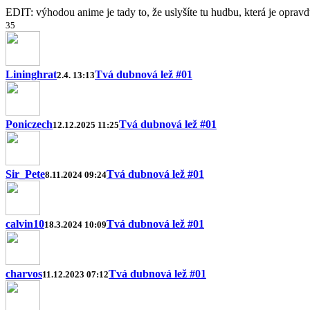
EDIT: výhodou anime je tady to, že uslyšíte tu hudbu, která je opravd
3
5
Lininghrat
Tvá dubnová lež #01
2.4. 13:13
Poniczech
Tvá dubnová lež #01
12.12.2025 11:25
Sir_Pete
Tvá dubnová lež #01
8.11.2024 09:24
calvin10
Tvá dubnová lež #01
18.3.2024 10:09
charvos
Tvá dubnová lež #01
11.12.2023 07:12