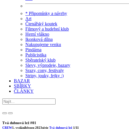
* Připomínky a návrhy
Art
Čtenářský koutek
Filmový a hudební klub
Herní vlákno
Ikonková dílna
Nakupujeme venku
Pindárna
Publicistika
Sběratelský klub
Slevy, výprodeje, bazary
Srazy, cony, festivaly
Stripy, jouky, fejky :)
BAZAR
SBÍRKY
ČLÁNKY
Tvá dubnová lež #01
CREW
1. vydání
březen 2023
série
Tvá dubnová lež
1/11