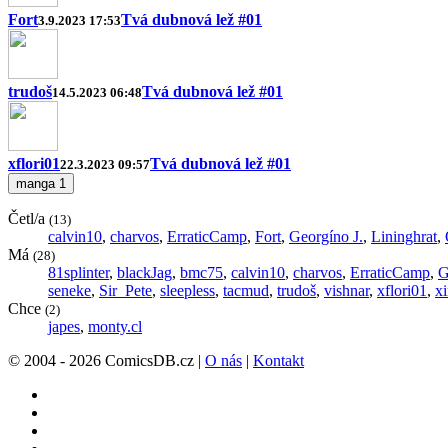
Fort
Tvá dubnová lež #01
3.9.2023 17:53
trudoš
Tvá dubnová lež #01
14.5.2023 06:48
xflori01
Tvá dubnová lež #01
22.3.2023 09:57
manga
1
Četl/a
(13)
calvin10
,
charvos
,
ErraticCamp
,
Fort
,
Georgíno J.
,
Lininghrat
,
Má
(28)
81splinter
,
blackJag
,
bmc75
,
calvin10
,
charvos
,
ErraticCamp
,
G
seneke
,
Sir_Pete
,
sleepless
,
tacmud
,
trudoš
,
vishnar
,
xflori01
,
xi
Chce
(2)
japes
,
monty.cl
© 2004 - 2026 ComicsDB.cz |
O nás
|
Kontakt