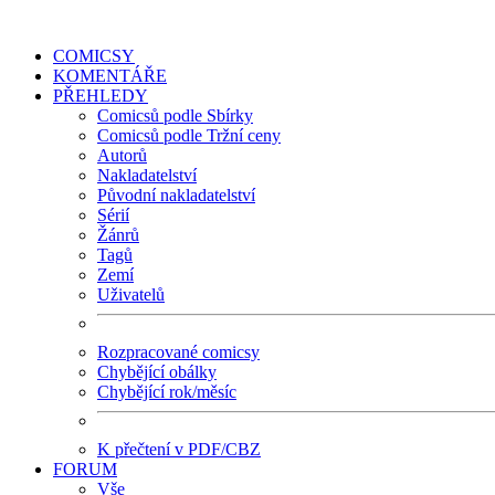
COMICSY
KOMENTÁŘE
PŘEHLEDY
Comicsů podle Sbírky
Comicsů podle Tržní ceny
Autorů
Nakladatelství
Původní nakladatelství
Sérií
Žánrů
Tagů
Zemí
Uživatelů
Rozpracované comicsy
Chybějící obálky
Chybějící rok/měsíc
K přečtení v PDF/CBZ
FORUM
Vše