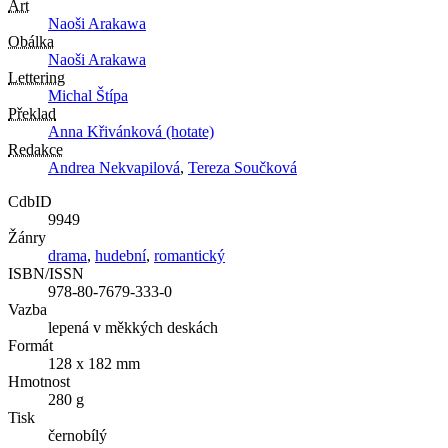
Art
Naoši Arakawa
Obálka
Naoši Arakawa
Lettering
Michal Štípa
Překlad
Anna Křivánková (hotate)
Redakce
Andrea Nekvapilová
,
Tereza Součková
CdbID
9949
Žánry
drama
,
hudební
,
romantický
ISBN/ISSN
978-80-7679-333-0
Vazba
lepená v měkkých deskách
Formát
128 x 182 mm
Hmotnost
280 g
Tisk
černobílý