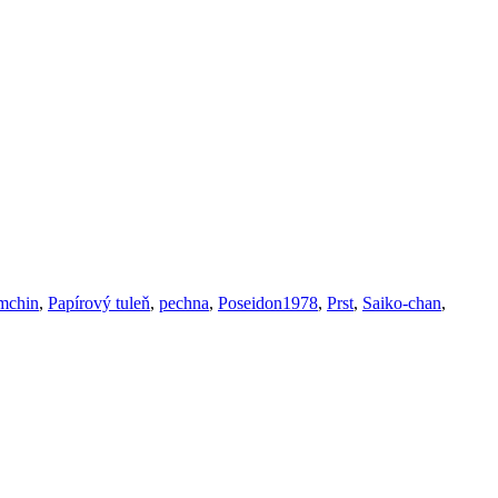
mchin
,
Papírový tuleň
,
pechna
,
Poseidon1978
,
Prst
,
Saiko-chan
,