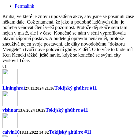
Permalink
Kniha, ve které je znovu upozaděna akce, aby jsme se posunuli zase
někam dále. Což znamená, že jako u podobně laděných dílu, je
potřeba věnovat čtení větší pozornost. Protože děj skáče sem tam
nejen v místě, ale i v čase. Konečně se nám v sérii vyprofilovala
hlavní záporná postava. A budete jí opravdu nenávidět, protože
zneužívá nejen svoje postavení, ale díky novodobému "doktoru
Mengele" i tvoří nové poloviční ghúly. Z dětí. O to více to bude mít
Ken Keneki těžké, ještě navíc, když se konečně se svými city
vyslovil Tóce.
8
1
Lininghrat
Tokijský ghúl:re #11
27.11.2024 21:16
vishnar
Tokijský ghúl:re #11
13.6.2024 10:29
calvin10
Tokijský ghúl:re #11
18.11.2022 14:02