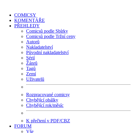
COMICSY
KOMENTÁŘE
PŘEHLEDY
Comicsů podle Sbírky
Comicsů podle Tržní ceny
Autorů
Nakladatelství
Původní nakladatelství
Sérií
Žánrů
Tagů
Zemí
Uživatelů
Rozpracované comicsy
Chybějící obálky
Chybějící rok/měsíc
K přečtení v PDF/CBZ
FORUM
Vše