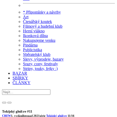
* Připomínky a návrhy
Art
Čtenářský koutek
Filmový a hudební klub
Herní vlákno
Ikonková dílna
Nakupujeme venku
Pindárna
Publicistika
Sběratelský klub
Slevy, výprodeje, bazary
Srazy, cony, festivaly
Stripy, jouky, fejky :)
BAZAR
SBÍRKY
ČLÁNKY
Tokijský ghúl:re #11
CREW
1. vydání
listopad 2021
série
Tokijský ghúl:re
11/16