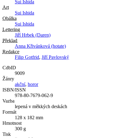
Sui Ishida
Art
Sui Ishida
Obálka
Sui Ishida
Lettering
Jiří Hrbek (Daren)
Překlad
Anna Křivánková (hotate)
Redakce
Filip Gotfrid
,
Jiří Pavlovský
CdbID
9009
Žánry
akční
,
horor
ISBN/ISSN
978-80-7679-062-9
Vazba
lepená v měkkých deskách
Formát
128 x 182 mm
Hmotnost
300 g
Tisk