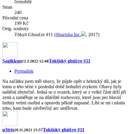
černobílý
Stran
240
Původní cena
199 Kč
Orig. soubory
Tōkyō Ghoul:re #11 (
Shueisha Inc.
, 2017)
Sagikkun
Tokijský ghúl:re #11
12.3.2022 12:48
Permalink
Na začátku jsem měl obavy, že půjde opět o hektický díl, jak je
tomu u této série v poslední době bohužel zvykem. Obavy byly
naštěstí zbytečné. Jedná se o svazek, který se z velké části drží při
zemi a zaměřuje se na důležité rozhovory, které jsou pro hlavní
hrdiny velmi osobní a opravdu pěkně napsané. Líbí se mi i nástin
toho, kam bude závěrečný arc směřovat.
p3tris
Tokijský ghúl:re #11
29.11.2021 15:57