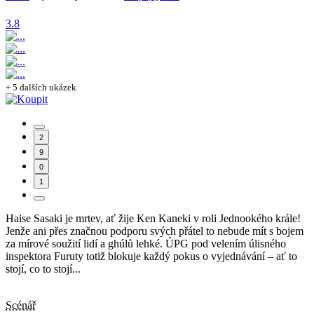
3.8
+ 5 dalších ukázek
2
9
0
1
Haise Sasaki je mrtev, ať žije Ken Kaneki v roli Jednookého krále!
Jenže ani přes značnou podporu svých přátel to nebude mít s bojem
za mírové soužití lidí a ghúlů lehké. ÚPG pod velením úlisného
inspektora Furuty totiž blokuje každý pokus o vyjednávání – ať to
stojí, co to stojí...
Scénář